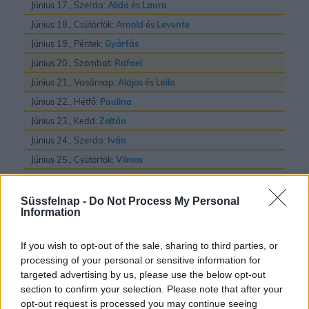
Június 17., Szerda:
Alida
és
Laura
Június 18., Csütörtök:
Arnold
és
Levente
Június 19., Péntek:
Gyárfás
Június 20., Szombat:
Rafael
Június 21., Vasárnap:
Alajos
és
Leila
Június 22., Hétfő:
Paulina
Június 23., Kedd:
Zoltán
Június 24., Szerda:
Iván
Június 25., Csütörtök:
Vilmos
Június 26., Péntek:
János
és
Pál
Június 27., Szombat:
László
Süssfelnap -
Do Not Process My Personal
Information
Június 28., Vasárnap:
Irén
és
Levente
Június 29., Hétfő:
Pál
és
Péter
If you wish to opt-out of the sale, sharing to third parties, or
Június 30., Kedd:
Pál
processing of your personal or sensitive information for
targeted advertising by us, please use the below opt-out
section to confirm your selection. Please note that after your
opt-out request is processed you may continue seeing