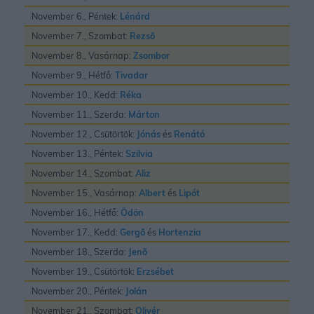
November 6., Péntek:
Lénárd
November 7., Szombat:
Rezsõ
November 8., Vasárnap:
Zsombor
November 9., Hétfő:
Tivadar
November 10., Kedd:
Réka
November 11., Szerda:
Márton
November 12., Csütörtök:
Jónás
és
Renátó
November 13., Péntek:
Szilvia
November 14., Szombat:
Aliz
November 15., Vasárnap:
Albert
és
Lipót
November 16., Hétfő:
Ödön
November 17., Kedd:
Gergõ
és
Hortenzia
November 18., Szerda:
Jenõ
November 19., Csütörtök:
Erzsébet
November 20., Péntek:
Jolán
November 21., Szombat:
Olivér