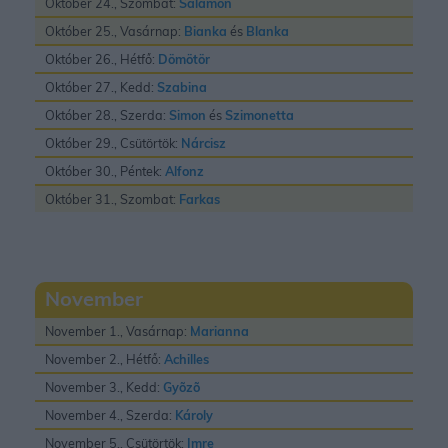
Október 24., Szombat:
Salamon
Október 25., Vasárnap:
Bianka
és
Blanka
Október 26., Hétfő:
Dömötör
Október 27., Kedd:
Szabina
Október 28., Szerda:
Simon
és
Szimonetta
Október 29., Csütörtök:
Nárcisz
Október 30., Péntek:
Alfonz
Október 31., Szombat:
Farkas
November
November 1., Vasárnap:
Marianna
November 2., Hétfő:
Achilles
November 3., Kedd:
Gyõzõ
November 4., Szerda:
Károly
November 5., Csütörtök:
Imre