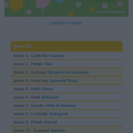
Letöltöm a képet.
Január
Január 1., Csütörtök:
Fruzsina
Január 2., Péntek:
Ábel
Január 3., Szombat:
Benjámin
és
Genovéva
Január 4., Vasárnap:
Leóna
és
Titusz
Január 5., Hétfő:
Simon
Január 6., Kedd:
Boldizsár
Január 7., Szerda:
Attila
és
Ramóna
Január 8., Csütörtök:
Gyöngyvér
Január 9., Péntek:
Marcell
Január 10., Szombat:
Melánia