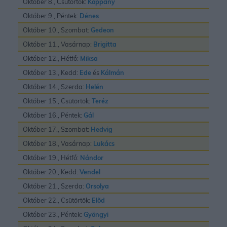
Október 8., Csütörtök:
Koppány
Október 9., Péntek:
Dénes
Október 10., Szombat:
Gedeon
Október 11., Vasárnap:
Brigitta
Október 12., Hétfő:
Miksa
Október 13., Kedd:
Ede
és
Kálmán
Október 14., Szerda:
Helén
Október 15., Csütörtök:
Teréz
Október 16., Péntek:
Gál
Október 17., Szombat:
Hedvig
Október 18., Vasárnap:
Lukács
Október 19., Hétfő:
Nándor
Október 20., Kedd:
Vendel
Október 21., Szerda:
Orsolya
Október 22., Csütörtök:
Elõd
Október 23., Péntek:
Gyöngyi