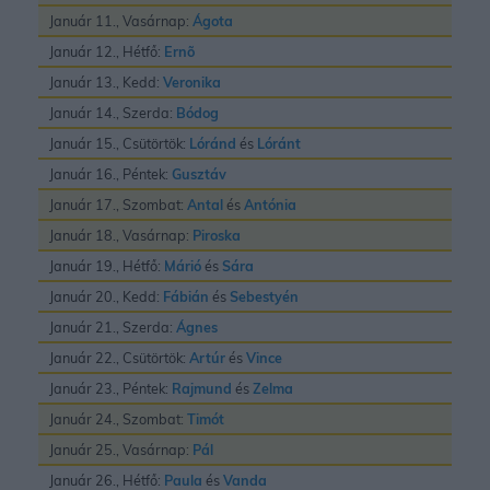
Január 11., Vasárnap:
Ágota
Január 12., Hétfő:
Ernõ
Január 13., Kedd:
Veronika
Január 14., Szerda:
Bódog
Január 15., Csütörtök:
Lóránd
és
Lóránt
Január 16., Péntek:
Gusztáv
Január 17., Szombat:
Antal
és
Antónia
Január 18., Vasárnap:
Piroska
Január 19., Hétfő:
Márió
és
Sára
Január 20., Kedd:
Fábián
és
Sebestyén
Január 21., Szerda:
Ágnes
Január 22., Csütörtök:
Artúr
és
Vince
Január 23., Péntek:
Rajmund
és
Zelma
Január 24., Szombat:
Timót
Január 25., Vasárnap:
Pál
Január 26., Hétfő:
Paula
és
Vanda