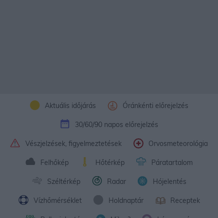
Aktuális időjárás
Óránkénti előrejelzés
30/60/90 napos előrejelzés
Vészjelzések, figyelmeztetések
Orvosmeteorológia
Felhőkép
Hőtérkép
Páratartalom
Széltérkép
Radar
Hójelentés
Vízhőmérséklet
Holdnaptár
Receptek