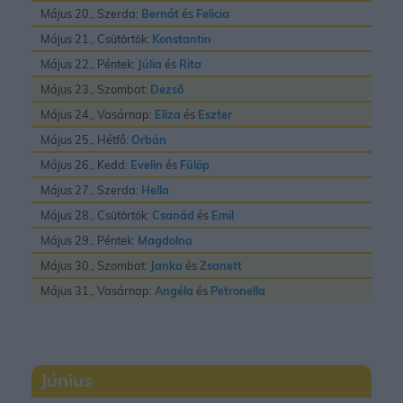
Május 20., Szerda:
Bernát
és
Felicia
Május 21., Csütörtök:
Konstantin
Május 22., Péntek:
Júlia
és
Rita
Május 23., Szombat:
Dezsõ
Május 24., Vasárnap:
Eliza
és
Eszter
Május 25., Hétfő:
Orbán
Május 26., Kedd:
Evelin
és
Fülöp
Május 27., Szerda:
Hella
Május 28., Csütörtök:
Csanád
és
Emil
Május 29., Péntek:
Magdolna
Május 30., Szombat:
Janka
és
Zsanett
Május 31., Vasárnap:
Angéla
és
Petronella
Június