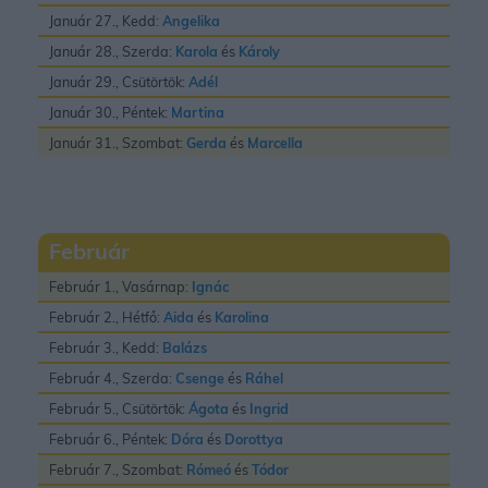
Január 27., Kedd:
Angelika
Január 28., Szerda:
Karola
és
Károly
Január 29., Csütörtök:
Adél
Január 30., Péntek:
Martina
Január 31., Szombat:
Gerda
és
Marcella
Február
Február 1., Vasárnap:
Ignác
Február 2., Hétfő:
Aida
és
Karolina
Február 3., Kedd:
Balázs
Február 4., Szerda:
Csenge
és
Ráhel
Február 5., Csütörtök:
Ágota
és
Ingrid
Február 6., Péntek:
Dóra
és
Dorottya
Február 7., Szombat:
Rómeó
és
Tódor