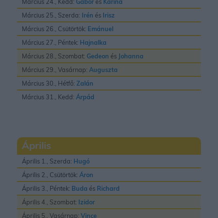
Március 24., Kedd:
Gábor
és
Karina
Március 25., Szerda:
Irén
és
Irisz
Március 26., Csütörtök:
Emánuel
Március 27., Péntek:
Hajnalka
Március 28., Szombat:
Gedeon
és
Johanna
Március 29., Vasárnap:
Auguszta
Március 30., Hétfő:
Zalán
Március 31., Kedd:
Árpád
Április
Április 1., Szerda:
Hugó
Április 2., Csütörtök:
Áron
Április 3., Péntek:
Buda
és
Richard
Április 4., Szombat:
Izidor
Április 5., Vasárnap:
Vince