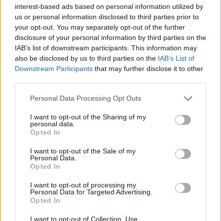
interest-based ads based on personal information utilized by
Július
us or personal information disclosed to third parties prior to
your opt-out. You may separately opt-out of the further
Július 1., Szerda:
Annamária
és
Tihamér
disclosure of your personal information by third parties on the
Július 2., Csütörtök:
Ottó
IAB’s list of downstream participants. This information may
Július 3., Péntek:
Kornél
és
Soma
also be disclosed by us to third parties on the
IAB’s List of
Downstream Participants
that may further disclose it to other
Július 4., Szombat:
Ulrik
third parties.
Július 5., Vasárnap:
Emese
és
Sarolta
Július 6., Hétfő:
Csaba
Personal Data Processing Opt Outs
Július 7., Kedd:
Apollónia
I want to opt-out of the Sharing of my
personal data.
Július 8., Szerda:
Ellák
Opted In
Július 9., Csütörtök:
Lukrécia
I want to opt-out of the Sale of my
Július 10., Péntek:
Amália
Personal Data.
Július 11., Szombat:
Lili
és
Nóra
Opted In
Július 12., Vasárnap:
Dalma
és
Izabella
I want to opt-out of processing my
Personal Data for Targeted Advertising.
Július 13., Hétfő:
Jenõ
Opted In
Július 14., Kedd:
Ors
és
Stella
I want to opt-out of Collection, Use,
Július 15., Szerda:
Henrik
és
Roland