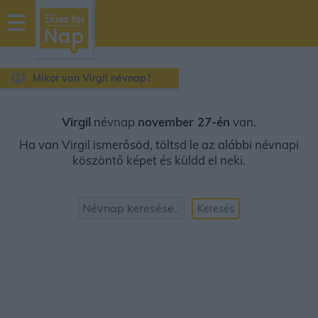
sussfelnap.hu
időjárás
Mikor van Virgil névnap?
Virgil
névnap
november 27-én
van.
Ha van Virgil ismerősöd, töltsd le az alábbi névnapi
köszöntő képet és küldd el neki.
Keresés