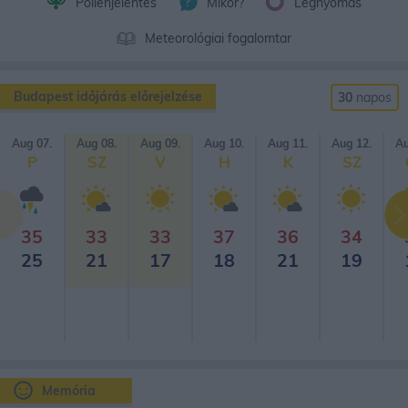
Pollenjelentés
Mikor?
Légnyomás
Meteorológiai fogalomtar
Budapest időjárás előrejelzése
30
napos
Aug 07.
Aug 08.
Aug 09.
Aug 10.
Aug 11.
Aug 12.
Au
P
SZ
V
H
K
SZ
35
33
33
37
36
34
25
21
17
18
21
19
Memória