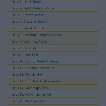
Június 1., Hétfő:
Tünde
Június 2., Kedd:
Anita
és
Kármen
Június 3., Szerda:
Klotild
Június 4., Csütörtök:
Bulcsú
Június 5., Péntek:
Fatime
Június 6., Szombat:
Cintia
és
Norbert
Június 7., Vasárnap:
Róbert
Június 8., Hétfő:
Medárd
Június 9., Kedd:
Félix
Június 10., Szerda:
Gréta
és
Margit
Június 11., Csütörtök:
Barnabás
Június 12., Péntek:
Villõ
Június 13., Szombat:
Anett
és
Antal
Június 14., Vasárnap:
Vazul
Június 15., Hétfő:
Jolán
és
Vid
Június 16., Kedd:
Jusztin