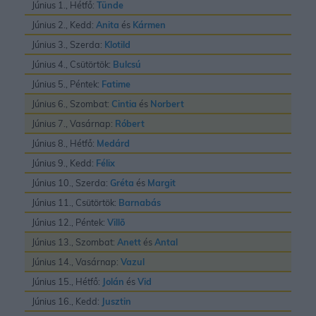
Június 1., Hétfő:
Tünde
Június 2., Kedd:
Anita
és
Kármen
Június 3., Szerda:
Klotild
Június 4., Csütörtök:
Bulcsú
Június 5., Péntek:
Fatime
Június 6., Szombat:
Cintia
és
Norbert
Június 7., Vasárnap:
Róbert
Június 8., Hétfő:
Medárd
Június 9., Kedd:
Félix
Június 10., Szerda:
Gréta
és
Margit
Június 11., Csütörtök:
Barnabás
Június 12., Péntek:
Villõ
Június 13., Szombat:
Anett
és
Antal
Június 14., Vasárnap:
Vazul
Június 15., Hétfő:
Jolán
és
Vid
Június 16., Kedd:
Jusztin