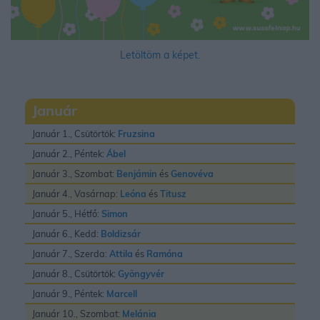
Letöltöm a képet.
Január
Január 1., Csütörtök:
Fruzsina
Január 2., Péntek:
Ábel
Január 3., Szombat:
Benjámin
és
Genovéva
Január 4., Vasárnap:
Leóna
és
Titusz
Január 5., Hétfő:
Simon
Január 6., Kedd:
Boldizsár
Január 7., Szerda:
Attila
és
Ramóna
Január 8., Csütörtök:
Gyöngyvér
Január 9., Péntek:
Marcell
Január 10., Szombat:
Melánia