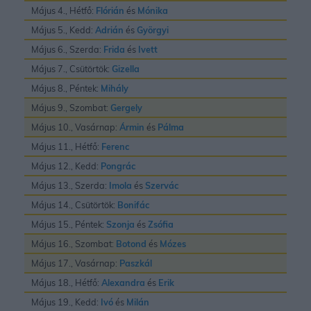
Május 4., Hétfő:
Flórián
és
Mónika
Május 5., Kedd:
Adrián
és
Györgyi
Május 6., Szerda:
Frida
és
Ivett
Május 7., Csütörtök:
Gizella
Május 8., Péntek:
Mihály
Május 9., Szombat:
Gergely
Május 10., Vasárnap:
Ármin
és
Pálma
Május 11., Hétfő:
Ferenc
Május 12., Kedd:
Pongrác
Május 13., Szerda:
Imola
és
Szervác
Május 14., Csütörtök:
Bonifác
Május 15., Péntek:
Szonja
és
Zsófia
Május 16., Szombat:
Botond
és
Mózes
Május 17., Vasárnap:
Paszkál
Május 18., Hétfő:
Alexandra
és
Erik
Május 19., Kedd:
Ivó
és
Milán