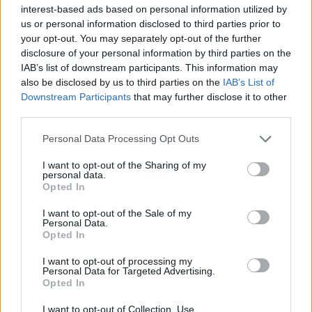
interest-based ads based on personal information utilized by
Július
us or personal information disclosed to third parties prior to
your opt-out. You may separately opt-out of the further
Július 1., Szerda:
Annamária
és
Tihamér
disclosure of your personal information by third parties on the
Július 2., Csütörtök:
Ottó
IAB’s list of downstream participants. This information may
Július 3., Péntek:
Kornél
és
Soma
also be disclosed by us to third parties on the
IAB’s List of
Downstream Participants
that may further disclose it to other
Július 4., Szombat:
Ulrik
third parties.
Július 5., Vasárnap:
Emese
és
Sarolta
Július 6., Hétfő:
Csaba
Personal Data Processing Opt Outs
Július 7., Kedd:
Apollónia
I want to opt-out of the Sharing of my
personal data.
Július 8., Szerda:
Ellák
Opted In
Július 9., Csütörtök:
Lukrécia
I want to opt-out of the Sale of my
Július 10., Péntek:
Amália
Personal Data.
Július 11., Szombat:
Lili
és
Nóra
Opted In
Július 12., Vasárnap:
Dalma
és
Izabella
I want to opt-out of processing my
Personal Data for Targeted Advertising.
Július 13., Hétfő:
Jenõ
Opted In
Július 14., Kedd:
Ors
és
Stella
I want to opt-out of Collection, Use,
Július 15., Szerda:
Henrik
és
Roland