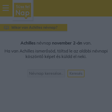
sussfelnap.hu
időjárás
Mikor van Achilles névnap?
Achilles
névnap
november 2-án
van.
Ha van Achilles ismerősöd, töltsd le az alábbi névnapi
köszöntő képet és küldd el neki.
Keresés