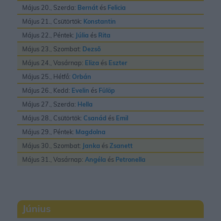
Május 20., Szerda:
Bernát
és
Felicia
Május 21., Csütörtök:
Konstantin
Május 22., Péntek:
Júlia
és
Rita
Május 23., Szombat:
Dezsõ
Május 24., Vasárnap:
Eliza
és
Eszter
Május 25., Hétfő:
Orbán
Május 26., Kedd:
Evelin
és
Fülöp
Május 27., Szerda:
Hella
Május 28., Csütörtök:
Csanád
és
Emil
Május 29., Péntek:
Magdolna
Május 30., Szombat:
Janka
és
Zsanett
Május 31., Vasárnap:
Angéla
és
Petronella
Június