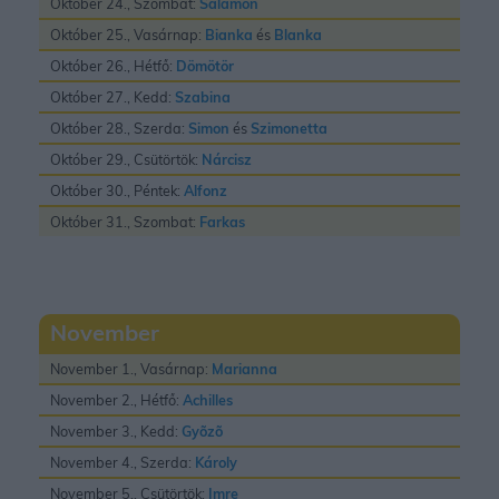
Október 24., Szombat:
Salamon
Október 25., Vasárnap:
Bianka
és
Blanka
Október 26., Hétfő:
Dömötör
Október 27., Kedd:
Szabina
Október 28., Szerda:
Simon
és
Szimonetta
Október 29., Csütörtök:
Nárcisz
Október 30., Péntek:
Alfonz
Október 31., Szombat:
Farkas
November
November 1., Vasárnap:
Marianna
November 2., Hétfő:
Achilles
November 3., Kedd:
Gyõzõ
November 4., Szerda:
Károly
November 5., Csütörtök:
Imre