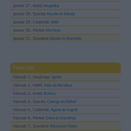
Január 27., Kedd:
Angelika
Január 28., Szerda:
Karola
és
Károly
Január 29., Csütörtök:
Adél
Január 30., Péntek:
Martina
Január 31., Szombat:
Gerda
és
Marcella
Február
Február 1., Vasárnap:
Ignác
Február 2., Hétfő:
Aida
és
Karolina
Február 3., Kedd:
Balázs
Február 4., Szerda:
Csenge
és
Ráhel
Február 5., Csütörtök:
Ágota
és
Ingrid
Február 6., Péntek:
Dóra
és
Dorottya
Február 7., Szombat:
Rómeó
és
Tódor