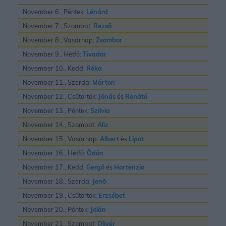
November 6., Péntek:
Lénárd
November 7., Szombat:
Rezsõ
November 8., Vasárnap:
Zsombor
November 9., Hétfő:
Tivadar
November 10., Kedd:
Réka
November 11., Szerda:
Márton
November 12., Csütörtök:
Jónás
és
Renátó
November 13., Péntek:
Szilvia
November 14., Szombat:
Aliz
November 15., Vasárnap:
Albert
és
Lipót
November 16., Hétfő:
Ödön
November 17., Kedd:
Gergõ
és
Hortenzia
November 18., Szerda:
Jenõ
November 19., Csütörtök:
Erzsébet
November 20., Péntek:
Jolán
November 21., Szombat:
Olivér