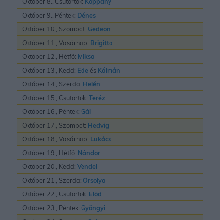
Október 8., Csütörtök:
Koppány
Október 9., Péntek:
Dénes
Október 10., Szombat:
Gedeon
Október 11., Vasárnap:
Brigitta
Október 12., Hétfő:
Miksa
Október 13., Kedd:
Ede
és
Kálmán
Október 14., Szerda:
Helén
Október 15., Csütörtök:
Teréz
Október 16., Péntek:
Gál
Október 17., Szombat:
Hedvig
Október 18., Vasárnap:
Lukács
Október 19., Hétfő:
Nándor
Október 20., Kedd:
Vendel
Október 21., Szerda:
Orsolya
Október 22., Csütörtök:
Elõd
Október 23., Péntek:
Gyöngyi