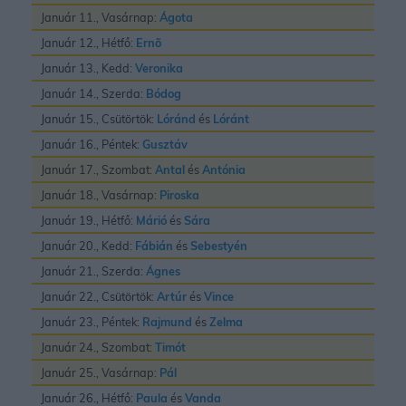
Január 11., Vasárnap:
Ágota
Január 12., Hétfő:
Ernõ
Január 13., Kedd:
Veronika
Január 14., Szerda:
Bódog
Január 15., Csütörtök:
Lóránd
és
Lóránt
Január 16., Péntek:
Gusztáv
Január 17., Szombat:
Antal
és
Antónia
Január 18., Vasárnap:
Piroska
Január 19., Hétfő:
Márió
és
Sára
Január 20., Kedd:
Fábián
és
Sebestyén
Január 21., Szerda:
Ágnes
Január 22., Csütörtök:
Artúr
és
Vince
Január 23., Péntek:
Rajmund
és
Zelma
Január 24., Szombat:
Timót
Január 25., Vasárnap:
Pál
Január 26., Hétfő:
Paula
és
Vanda