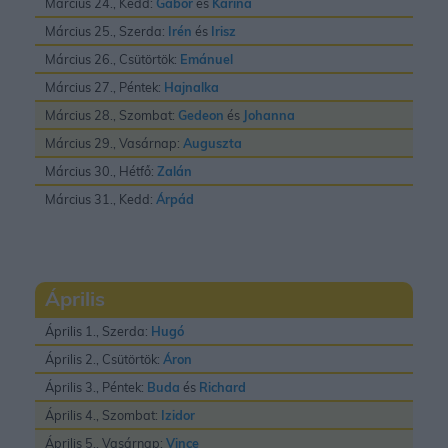
Március 24., Kedd:
Gábor
és
Karina
Március 25., Szerda:
Irén
és
Irisz
Március 26., Csütörtök:
Emánuel
Március 27., Péntek:
Hajnalka
Március 28., Szombat:
Gedeon
és
Johanna
Március 29., Vasárnap:
Auguszta
Március 30., Hétfő:
Zalán
Március 31., Kedd:
Árpád
Április
Április 1., Szerda:
Hugó
Április 2., Csütörtök:
Áron
Április 3., Péntek:
Buda
és
Richard
Április 4., Szombat:
Izidor
Április 5., Vasárnap:
Vince