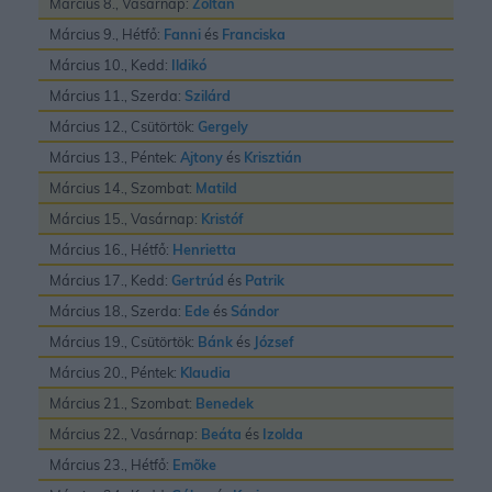
Március 8., Vasárnap:
Zoltán
Március 9., Hétfő:
Fanni
és
Franciska
Március 10., Kedd:
Ildikó
Március 11., Szerda:
Szilárd
Március 12., Csütörtök:
Gergely
Március 13., Péntek:
Ajtony
és
Krisztián
Március 14., Szombat:
Matild
Március 15., Vasárnap:
Kristóf
Március 16., Hétfő:
Henrietta
Március 17., Kedd:
Gertrúd
és
Patrik
Március 18., Szerda:
Ede
és
Sándor
Március 19., Csütörtök:
Bánk
és
József
Március 20., Péntek:
Klaudia
Március 21., Szombat:
Benedek
Március 22., Vasárnap:
Beáta
és
Izolda
Március 23., Hétfő:
Emõke