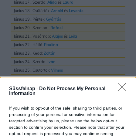
Június 17., Szerda:
Alida
és
Laura
Június 18., Csütörtök:
Arnold
és
Levente
Június 19., Péntek:
Gyárfás
Június 20., Szombat:
Rafael
Június 21., Vasárnap:
Alajos
és
Leila
Június 22., Hétfő:
Paulina
Június 23., Kedd:
Zoltán
Június 24., Szerda:
Iván
Június 25., Csütörtök:
Vilmos
Június 26., Péntek:
János
és
Pál
Június 27., Szombat:
László
Süssfelnap -
Do Not Process My Personal
Information
Június 28., Vasárnap:
Irén
és
Levente
Június 29., Hétfő:
Pál
és
Péter
If you wish to opt-out of the sale, sharing to third parties, or
Június 30., Kedd:
Pál
processing of your personal or sensitive information for
targeted advertising by us, please use the below opt-out
section to confirm your selection. Please note that after your
opt-out request is processed you may continue seeing