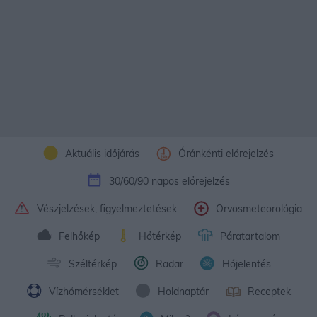
Aktuális időjárás
Óránkénti előrejelzés
30/60/90 napos előrejelzés
Vészjelzések, figyelmeztetések
Orvosmeteorológia
Felhőkép
Hőtérkép
Páratartalom
Széltérkép
Radar
Hójelentés
Vízhőmérséklet
Holdnaptár
Receptek