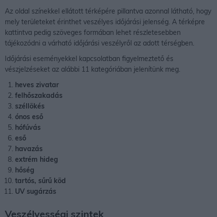
Az oldal színekkel ellátott térképére pillantva azonnal látható, hogy
mely területeket érinthet veszélyes időjárási jelenség. A térképre
kattintva pedig szöveges formában lehet részletesebben
tájékozódni a várható időjárási veszélyről az adott térségben.
Időjárási eseményekkel kapcsolatban figyelmeztető és
vészjelzéseket az alábbi 11 kategóriában jelenítünk meg.
heves zivatar
felhőszakadás
széllökés
ónos eső
hófúvás
eső
havazás
extrém hideg
hőség
tartós, sűrű köd
UV sugárzás
Veszélyességi szintek