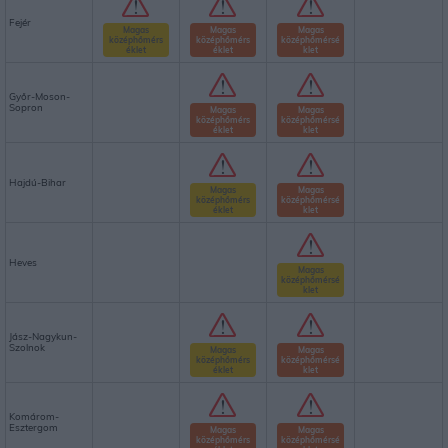
Fejér
Magas
Magas
Magas
középhőmérs
középhőmérs
középhőmérsé
éklet
éklet
klet
Győr-Moson-
Sopron
Magas
Magas
középhőmérs
középhőmérsé
éklet
klet
Hajdú-Bihar
Magas
Magas
középhőmérs
középhőmérsé
éklet
klet
Heves
Magas
középhőmérsé
klet
Jász-Nagykun-
Szolnok
Magas
Magas
középhőmérs
középhőmérsé
éklet
klet
Komárom-
Esztergom
Magas
Magas
középhőmérs
középhőmérsé