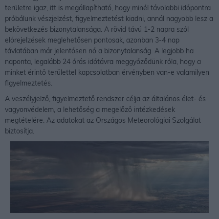
területre igaz, itt is megállapítható, hogy minél távolabbi időpontra
próbálunk vészjelzést, figyelmeztetést kiadni, annál nagyobb lesz a
bekövetkezés bizonytalansága. A rövid távú 1-2 napra szól
előrejelzések meglehetősen pontosak, azonban 3-4 nap
távlatában már jelentősen nő a bizonytalanság. A legjobb ha
naponta, legalább 24 órás időtávra meggyőződünk róla, hogy a
minket érintő területtel kapcsolatban érvényben van-e valamilyen
figyelmeztetés.
A veszélyjelző, figyelmeztető rendszer célja az általános élet- és
vagyonvédelem, a lehetőség a megelőző intézkedések
megtételére. Az adatokat az Országos Meteorológiai Szolgálat
biztosítja.