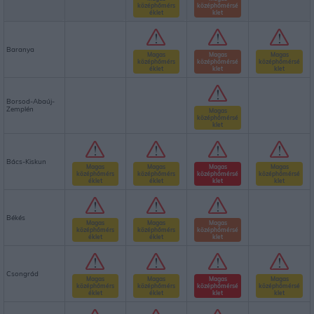
középhőmérs
középhőmérsé
éklet
klet
Baranya
Magas
Magas
Magas
középhőmérs
középhőmérsé
középhőmérsé
éklet
klet
klet
Borsod-Abaúj-
Zemplén
Magas
középhőmérsé
klet
Bács-Kiskun
Magas
Magas
Magas
Magas
középhőmérs
középhőmérs
középhőmérsé
középhőmérsé
éklet
éklet
klet
klet
Békés
Magas
Magas
Magas
középhőmérs
középhőmérs
középhőmérsé
éklet
éklet
klet
Csongrád
Magas
Magas
Magas
Magas
középhőmérs
középhőmérs
középhőmérsé
középhőmérsé
éklet
éklet
klet
klet