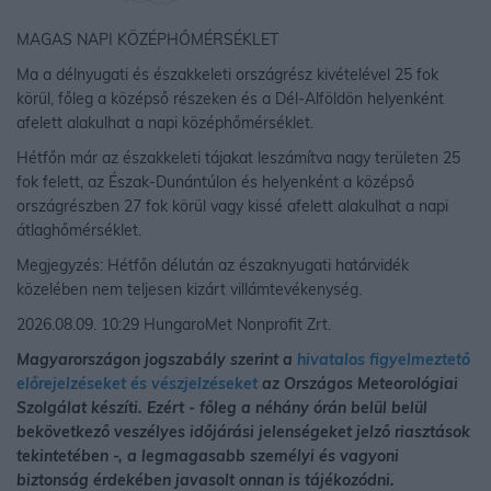
MAGAS NAPI KÖZÉPHŐMÉRSÉKLET
Ma a délnyugati és északkeleti országrész kivételével 25 fok
körül, főleg a középső részeken és a Dél-Alföldön helyenként
afelett alakulhat a napi középhőmérséklet.
Hétfőn már az északkeleti tájakat leszámítva nagy területen 25
fok felett, az Észak-Dunántúlon és helyenként a középső
országrészben 27 fok körül vagy kissé afelett alakulhat a napi
átlaghőmérséklet.
Megjegyzés: Hétfőn délután az északnyugati határvidék
közelében nem teljesen kizárt villámtevékenység.
2026.08.09. 10:29 HungaroMet Nonprofit Zrt.
Magyarországon jogszabály szerint a
hivatalos figyelmeztető
előrejelzéseket és vészjelzéseket
az Országos Meteorológiai
Szolgálat készíti. Ezért - főleg a néhány órán belül belül
bekövetkező veszélyes időjárási jelenségeket jelző riasztások
tekintetében -, a legmagasabb személyi és vagyoni
biztonság érdekében javasolt onnan is tájékozódni.