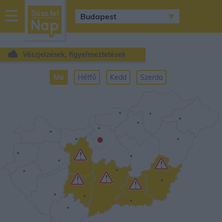
sussfelnap.hu
időjárás
Vészjelzések, figyelmeztetések
Ma
Hétfő
Kedd
Szerda
•