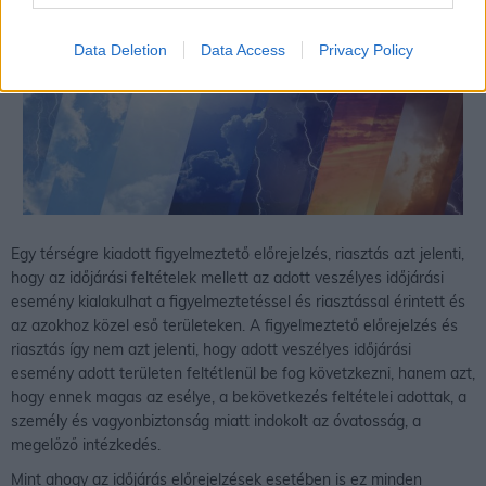
Data Deletion
Data Access
Privacy Policy
Egy térségre kiadott figyelmeztető előrejelzés, riasztás azt jelenti,
hogy az időjárási feltételek mellett az adott veszélyes időjárási
esemény kialakulhat a figyelmeztetéssel és riasztással érintett és
az azokhoz közel eső területeken. A figyelmeztető előrejelzés és
riasztás így nem azt jelenti, hogy adott veszélyes időjárási
esemény adott területen feltétlenül be fog követzkezni, hanem azt,
hogy ennek magas az esélye, a bekövetkezés feltételei adottak, a
személy és vagyonbiztonság miatt indokolt az óvatosság, a
megelőző intézkedés.
Mint ahogy az időjárás előrejelzések esetében is ez minden