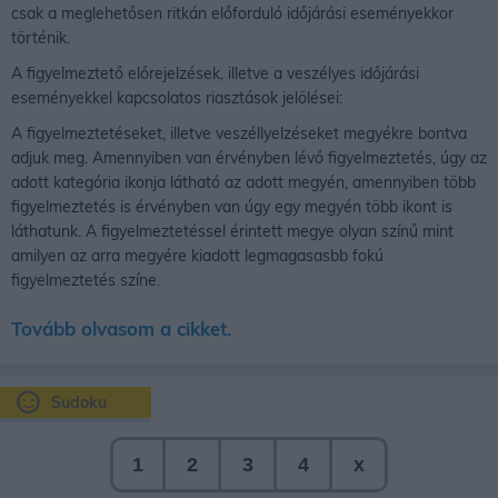
csak a meglehetősen ritkán előforduló időjárási eseményekkor
történik.
A figyelmeztető előrejelzések, illetve a veszélyes időjárási
eseményekkel kapcsolatos riasztások jelölései:
A figyelmeztetéseket, illetve veszéllyelzéseket megyékre bontva
adjuk meg. Amennyiben van érvényben lévő figyelmeztetés, úgy az
adott kategória ikonja látható az adott megyén, amennyiben több
figyelmeztetés is érvényben van úgy egy megyén több ikont is
láthatunk. A figyelmeztetéssel érintett megye olyan színű mint
amilyen az arra megyére kiadott legmagasasbb fokú
figyelmeztetés színe.
Tovább olvasom a cikket.
Sudoku
1
2
3
4
x