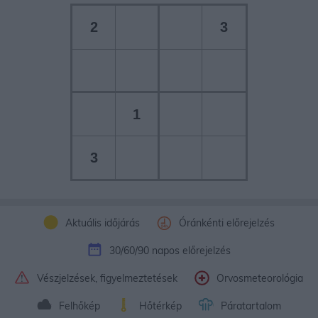
2
3
1
3
Aktuális időjárás
Óránkénti előrejelzés
30/60/90 napos előrejelzés
Vészjelzések, figyelmeztetések
Orvosmeteorológia
Felhőkép
Hőtérkép
Páratartalom