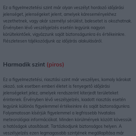
Ez a figyelmeztetési szint már olyan veszélyt hordozó időjárási
jelenséget, jelenségeket jelent, amelyek káreseményekhez
vezethetnek, vagy akár személyi sérülést, balesetet is okozhatnak.
Érvényben lévő veszélyjelzés esetén legyünk nagyon
körültekintőek, vigyázzunk saját biztonságunkra és értékeinkre.
Részletesen tájékozódjunk az időjárás alakulásáról.
Harmadik szint
(piros)
Ez a figyelmeztetési, riasztási szint már veszélyes, komoly károkat
okozó, sok esetben emberi életet is fenyegető időjárási
jelenségeket jelez, amelyek rendszerint kiterjedt területeket
érintenek. Érvényben lévő veszélyjelzés, kiadott riasztás esetén
legyünk különös figyelemmel értékeinkre és saját biztonságunkra.
Folyamatosan kísérjük figyelemmel a legfrissebb hivatalos
meteorológiai információkat. Minden körülmények között kövessük
a hatóságok utasításait. Tartózkodjunk biztonságos helyen. A
veszélyjelzés ezen legmagasabb szintjének megállapítása már