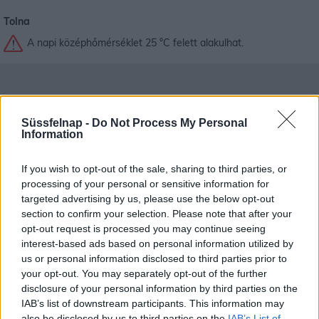
Tolna
A napi középhőmérséklet 25 °C felett alakulhat.
Süssfelnap -
Do Not Process My Personal
Information
If you wish to opt-out of the sale, sharing to third parties, or
processing of your personal or sensitive information for
targeted advertising by us, please use the below opt-out
section to confirm your selection. Please note that after your
opt-out request is processed you may continue seeing
interest-based ads based on personal information utilized by
us or personal information disclosed to third parties prior to
your opt-out. You may separately opt-out of the further
Budapest időjárás előrejelzése
30
napos
disclosure of your personal information by third parties on the
IAB’s list of downstream participants. This information may
Aug 09.
Aug 10.
Aug 11.
Aug 12.
Aug 13.
Aug 14.
Au
also be disclosed by us to third parties on the
IAB’s List of