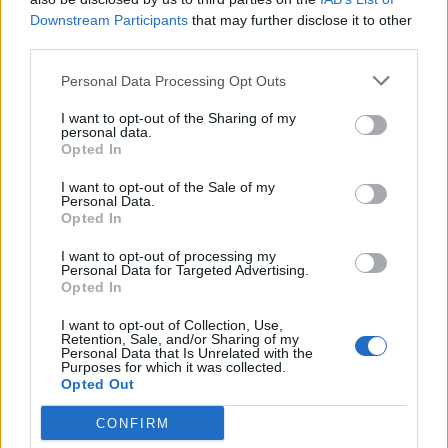
V
H
K
SZ
CS
P
Downstream Participants
that may further disclose it to other
third parties.
Personal Data Processing Opt Outs
32
37
36
32
31
32
20
20
21
18
16
16
I want to opt-out of the Sharing of my
personal data.
Opted In
I want to opt-out of the Sale of my
Personal Data.
Opted In
I want to opt-out of processing my
Vészjelzések, Figyelmeztetések
Personal Data for Targeted Advertising.
Opted In
Fontos tudni, hogy a veszélyes időjárási eseményeket a
I want to opt-out of Collection, Use,
legkorszerűbb eszközök, módszerek és szakmai ismeretek
Retention, Sale, and/or Sharing of my
alkalmazása ellenére sem lehetséges minden esetben
Personal Data that Is Unrelated with the
Purposes for which it was collected.
megfelelően korán, előre jelezni és így a megfelelő szintű
Opted Out
veszélyjelzést kiadni!
CONFIRM