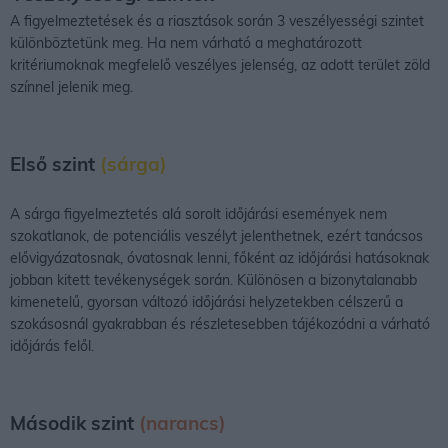
A figyelmeztetések és a riasztások során 3 veszélyességi szintet
különböztetünk meg. Ha nem várható a meghatározott
kritériumoknak megfelelő veszélyes jelenség, az adott terület zöld
színnel jelenik meg.
Első szint
(sárga)
A sárga figyelmeztetés alá sorolt időjárási események nem
szokatlanok, de potenciális veszélyt jelenthetnek, ezért tanácsos
elővigyázatosnak, óvatosnak lenni, főként az időjárási hatásoknak
jobban kitett tevékenységek során. Különösen a bizonytalanabb
kimenetelű, gyorsan változó időjárási helyzetekben célszerű a
szokásosnál gyakrabban és részletesebben tájékozódni a várható
időjárás felől.
Második szint
(narancs)