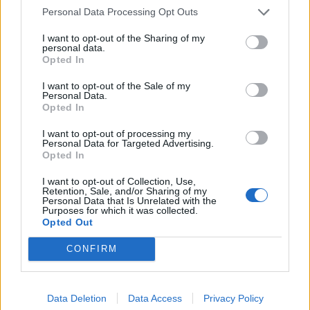
Personal Data Processing Opt Outs
I want to opt-out of the Sharing of my
personal data.
Opted In
I want to opt-out of the Sale of my
Personal Data.
Opted In
Páratartalom
I want to opt-out of processing my
Personal Data for Targeted Advertising.
Opted In
Az ideális páratartalom
I want to opt-out of Collection, Use,
Retention, Sale, and/or Sharing of my
Personal Data that Is Unrelated with the
Purposes for which it was collected.
Az emberek számára ideális relatív páratartalom 40-60%.
Opted Out
Gyermekeknél (pl. gyerekszobában) 60-70% az optimális. A levegő
páratartalma hatással van az emberi hőérzetre. Melegebbnek a
CONFIRM
magas páratartalmú levegőt érezzük, míg hűvösebbnek az
alacsonyabb páratartalommal bírót. Amennyiben a páratartalom
alacsony, azaz száraz a levegő, az ember légutai kiszáradhatnak, a
Data Deletion
Data Access
Privacy Policy
bőr szárazzá válik. A nyálkahártya hajlamosabbá válik az