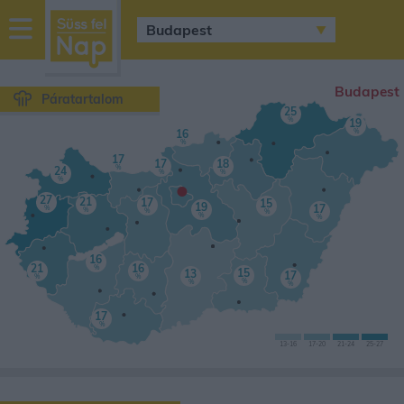
sussfelnap.hu
időjárás
Budapest
Páratartalom
25
%
19
%
16
%
17
17
18
%
24
%
%
•
%
27
21
17
15
19
17
%
%
%
%
%
%
16
21
16
%
15
13
17
%
%
%
%
%
17
%
13
-16
17
-20
21
-24
25-
27