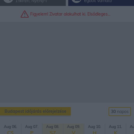
15km/h, NyÉNy-i
égbolt várható
Figyelem! Zivatar alakulhat ki. Elsődleges...
Budapest időjárás előrejelzése
30
napos
Aug 06.
Aug 07.
Aug 08.
Aug 09.
Aug 10.
Aug 11.
Au
CS
P
SZ
V
H
K