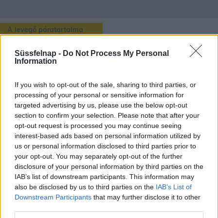
A levegő páratartalma
Budapest
településén lévő aktuális páratartalmat a fenti térképen
Süssfelnap -
Do Not Process My Personal
Information
és kiíráson láthatjuk, de ezen túl még rengeteg érdekes dolog van
amit a páratartalomról tudhatunk.
If you wish to opt-out of the sale, sharing to third parties, or
Pára akkor képződik, mikor a Nap felmelegíti a vizet, így vízgőz
processing of your personal or sensitive information for
formájában a levegőbe kerül. Ha jobban melegszik a víz, azzal több
targeted advertising by us, please use the below opt-out
vízgőz kerül a levegőbe. A melegedéssel együtt a légkör pára-
section to confirm your selection. Please note that after your
kapacitása is növekszik. A páratartalom fogalom alatt kétféle
opt-out request is processed you may continue seeing
kifejezést különböztetünk meg:
interest-based ads based on personal information utilized by
us or personal information disclosed to third parties prior to
abszolút páratartalom,
ami az 1m3 levegőben lévő vízpára me
your opt-out. You may separately opt-out of the further
nnyiségét mutatja (g/m3).
disclosure of your personal information by third parties on the
relatív, vagy viszonylagos páratartalom,
ami a levegőben lév
IAB’s list of downstream participants. This information may
ő vízpára arányát mutatja adott hőmérsékleten a lehetséges telí
also be disclosed by us to third parties on the
IAB’s List of
tettséghez.
Downstream Participants
that may further disclose it to other
third parties.
A levegő relatív páratartalmát
higrométerrel
mérhetjük.