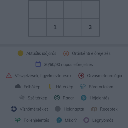
1
3
Aktuális időjárás
Óránkénti előrejelzés
30/60/90 napos előrejelzés
Vészjelzések, figyelmeztetések
Orvosmeteorológia
Felhőkép
Hőtérkép
Páratartalom
Széltérkép
Radar
Hójelentés
Vízhőmérséklet
Holdnaptár
Receptek
Pollenjelentés
Mikor?
Légnyomás