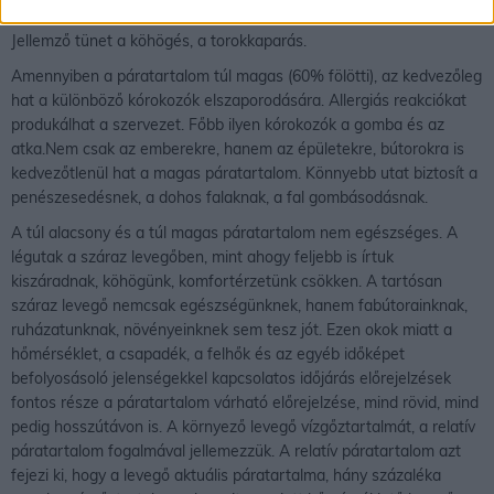
irritációra. Kiszáradnak, égő érzetűvé válnak a szemek, a száj.
Jellemző tünet a köhögés, a torokkaparás.
Amennyiben a páratartalom túl magas (60% fölötti), az kedvezőleg
hat a különböző kórokozók elszaporodására. Allergiás reakciókat
produkálhat a szervezet. Főbb ilyen kórokozók a gomba és az
atka.Nem csak az emberekre, hanem az épületekre, bútorokra is
kedvezőtlenül hat a magas páratartalom. Könnyebb utat biztosít a
penészesedésnek, a dohos falaknak, a fal gombásodásnak.
A túl alacsony és a túl magas páratartalom nem egészséges. A
légutak a száraz levegőben, mint ahogy feljebb is írtuk
kiszáradnak, köhögünk, komfortérzetünk csökken. A tartósan
száraz levegő nemcsak egészségünknek, hanem fabútorainknak,
ruházatunknak, növényeinknek sem tesz jót. Ezen okok miatt a
hőmérséklet, a csapadék, a felhők és az egyéb időképet
befolyosásoló jelenségekkel kapcsolatos időjárás előrejelzések
fontos része a páratartalom várható előrejelzése, mind rövid, mind
pedig hosszútávon is. A környező levegő vízgőztartalmát, a relatív
páratartalom fogalmával jellemezzük. A relatív páratartalom azt
fejezi ki, hogy a levegő aktuális páratartalma, hány százaléka