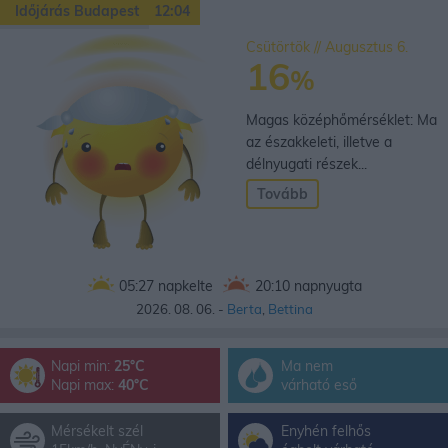
Időjárás Budapest
12:04
Csütörtök // Augusztus 6.
16
%
Magas középhőmérséklet: Ma
az északkeleti, illetve a
délnyugati részek...
Tovább
05:27
napkelte
20:10
napnyugta
2026. 08. 06. -
Berta
,
Bettina
Napi min:
25°C
Ma nem
Napi max:
40°C
várható eső
Mérsékelt szél
Enyhén felhős