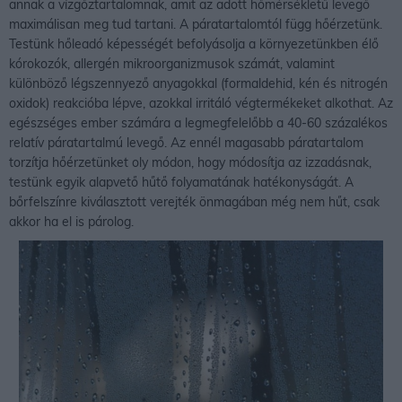
annak a vízgőztartalomnak, amit az adott hőmérsékletű levegő
maximálisan meg tud tartani. A páratartalomtól függ hőérzetünk.
Testünk hőleadó képességét befolyásolja a környezetünkben élő
kórokozók, allergén mikroorganizmusok számát, valamint
különböző légszennyező anyagokkal (formaldehid, kén és nitrogén
oxidok) reakcióba lépve, azokkal irritáló végtermékeket alkothat. Az
egészséges ember számára a legmegfelelőbb a 40-60 százalékos
relatív páratartalmú levegő. Az ennél magasabb páratartalom
torzítja hőérzetünket oly módon, hogy módosítja az izzadásnak,
testünk egyik alapvető hűtő folyamatának hatékonyságát. A
bőrfelszínre kiválasztott verejték önmagában még nem hűt, csak
akkor ha el is párolog.