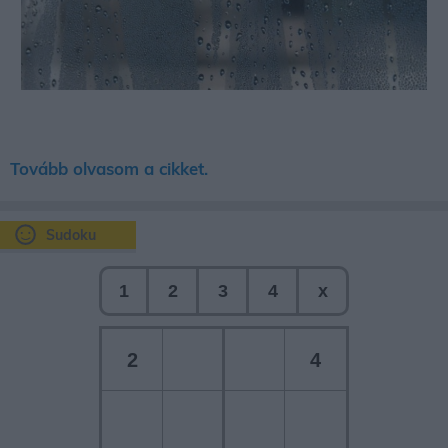
Tovább olvasom a cikket.
Sudoku
1
2
3
4
x
2
4