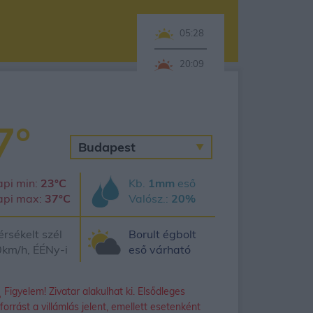
05:28
20:09
7°
pi min:
23°C
Kb.
1mm
eső
api max:
37°C
Valósz.:
20%
rsékelt szél
Borult égbolt
km/h, ÉÉNy-i
eső várható
Figyelem! Zivatar alakulhat ki. Elsődleges
forrást a villámlás jelent, emellett esetenként