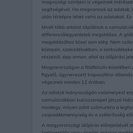
magassági szintjein is végeznek mérések
segítségével. Ha megvannak az adatok, 
után térképre lehet vetni az adatokat. 
Minél több adatot táplálnak a szimuláció
differenciálegyenletek megoldása. A gló
megoldásához közel sem elég. Nem szólva
közepén, szakadékokban, a sarkvidékeke
részeiről, épp onnan, ahol az időjárási je
Magyarországon a földfelszín közelében
figyelő, úgynevezett troposzféra-állomás
végeznek minden 12 órában.
Az adatok hiányosságán valamelyest enyh
szimulációkban kulcsszerepet játszó hidr
mindegy, milyen adat számunkra a legfon
csapadékmennyiség és a szélerősség előr
A magyarországi időjárás előrejelzését m
kontinentális vagy óceáni, máskor medite