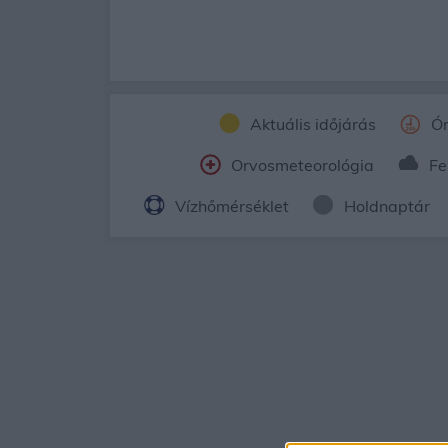
Aktuális időjárás
Ór
Orvosmeteorológia
Fe
Vízhőmérséklet
Holdnaptár