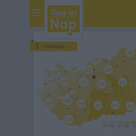
sussfelnap.hu
időjárás
Hőtérkép
28°
27°
26°
31°
28°
26°
•
25°
27°
27°
31°
28°
28°
26°
29°
31°
31°
30°
29°
25
-26
27
-28
2