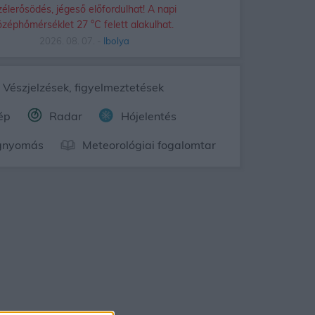
zélerősödés, jégeső előfordulhat! A napi
özéphőmérséklet 27 °C felett alakulhat.
2026. 08. 07. -
Ibolya
Vészjelzések, figyelmeztetések
ép
Radar
Hójelentés
gnyomás
Meteorológiai fogalomtar