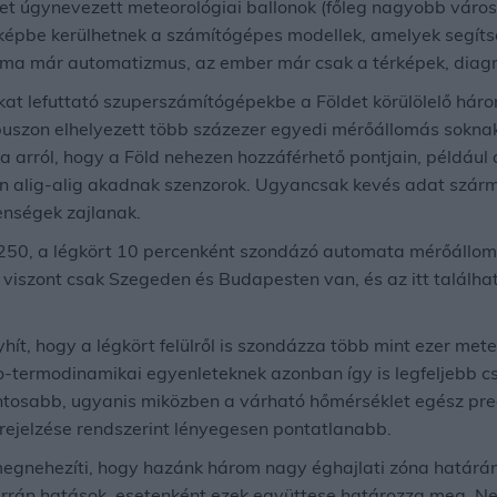
et úgynevezett meteorológiai ballonok (főleg nagyobb váro
képbe kerülhetnek a számítógépes modellek, amelyek segíts
Ez ma már automatizmus, az ember már csak a térképek, diag
kat lefuttató szuperszámítógépekbe a Földet körülölelő hár
buszon elhelyezett több százezer egyedi mérőállomás soknak
 arról, hogy a Föld nehezen hozzáférhető pontjain, például
n alig-alig akadnak szenzorok. Ugyancsak kevés adat szár
lenségek zajlanak.
 250, a légkört 10 percenként szondázó automata mérőállo
 viszont csak Szegeden és Budapesten van, és az itt találha
ít, hogy a légkört felülről is szondázza több mint ezer met
o-termodinamikai egyenleteknek azonban így is legfeljebb c
tosabb, ugyanis miközben a várható hőmérséklet egész prec
ejelzése rendszerint lényegesen pontatlanabb.
egnehezíti, hogy hazánk három nagy éghajlati zóna határán 
rrán hatások, esetenként ezek együttese határozza meg. Nehe