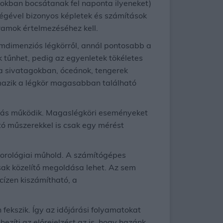
sokban bocsátanak fel naponta ilyeneket)
égével bizonyos képletek és számítások
ramok értelmezéséhez kell.
omdimenziós légkörről, annál pontosabb a
 tűnhet, pedig az egyenletek tökéletes
 a sivatagokban, óceánok, tengerek
mazik a légkör magasabban található
más működik. Magaslégköri eseményeket
tó műszerekkel is csak egy mérést
eorológiai műhold. A számítógépes
sak közelítő megoldása lehet. Az sem
ízen kiszámítható, a
fekszik. Így az időjárási folyamatokat
zíti az előrejelzést az is, hogy hazánk