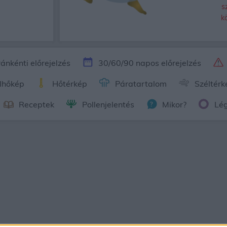
s
k
ánkénti előrejelzés
30/60/90 napos előrejelzés
lhőkép
Hőtérkép
Páratartalom
Széltérk
Receptek
Pollenjelentés
Mikor?
Lé