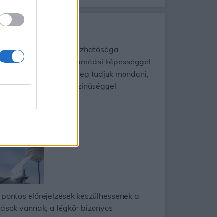
 Az előrejelzések megbízhatósága
ritmusok és hatalmas számítási képességgel
95%-os pontossággal meg tudjuk mondani,
csak 60% körüli valószínűséggel
 pontos előrejelzések készülhessenek a
omások vannak, a légkör bizonyos