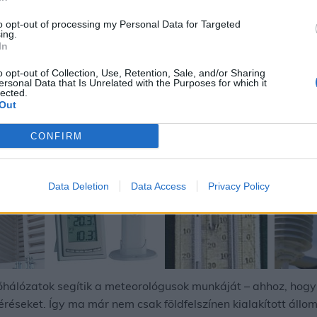
to opt-out of processing my Personal Data for Targeted
ing.
In
se a egyik legfontosabb része az időjárás előrejelzéseknek.
o opt-out of Collection, Use, Retention, Sale, and/or Sharing
ersonal Data that Is Unrelated with the Purposes for which it
sünkre álló rengeteg adat, fejlett műszerek, kifinomult algo
lected.
Out
 is elmondható, hogy míg a másnapi várható időjárást 90-
ejelzés 65-80%-os pontossággal, 10 nappal előre pedig már 
CONFIRM
Data Deletion
Data Access
Privacy Policy
őhálózatok segítik a meteorológusok munkáját – ahhoz, hogy
méréseket. Így ma már nem csak földfelszínen kialakított áll