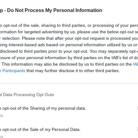
p -
Do Not Process My Personal Information
to opt-out of the sale, sharing to third parties, or processing of your per
30
napos
előrejelzés
60
napos
formation for targeted advertising by us, please use the below opt-out s
r selection. Please note that after your opt-out request is processed y
Aug 11.
Aug 12.
Aug 13.
Aug 14.
Aug 15.
eing interest-based ads based on personal information utilized by us or
K
SZ
CS
P
SZ
disclosed to third parties prior to your opt-out. You may separately opt-
losure of your personal information by third parties on the IAB’s list of
. This information may also be disclosed by us to third parties on the
IA
Participants
that may further disclose it to other third parties.
36
36
35
34
33
l Data Processing Opt Outs
21
19
19
18
17
o opt-out of the Sharing of my personal data.
In
o opt-out of the Sale of my Personal Data.
In