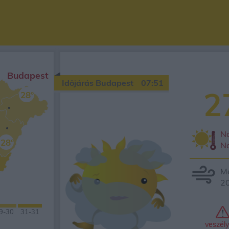
Budapest
Időjárás Budapest
07:51
2
28°
Na
28°
N
Mé
20
9
-30
31-
31
veszély