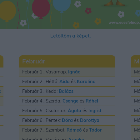
Letöltöm a képet.
Február
M
Február 1., Vasárnap:
Ignác
Má
Február 2., Hétfő:
Aida
és
Karolina
Má
a
Február 3., Kedd:
Balázs
Má
Február 4., Szerda:
Csenge
és
Ráhel
Má
Február 5., Csütörtök:
Ágota
és
Ingrid
Má
Február 6., Péntek:
Dóra
és
Dorottya
Má
Február 7., Szombat:
Rómeó
és
Tódor
Má
Február 8., Vasárnap:
Aranka
Má