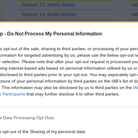
Február 23., Hétfő:
Alfréd
Má
Február 24., Kedd:
Mátyás
Má
Február 25., Szerda:
Géza
Má
Február 26., Csütörtök:
Edina
Má
p -
Do Not Process My Personal Information
Február 27., Péntek:
Ákos
és
Bátor
Má
to opt-out of the sale, sharing to third parties, or processing of your per
Február 28., Szombat:
Elemér
Má
formation for targeted advertising by us, please use the below opt-out s
r selection. Please note that after your opt-out request is processed y
Má
eing interest-based ads based on personal information utilized by us or
Má
disclosed to third parties prior to your opt-out. You may separately opt-
losure of your personal information by third parties on the IAB’s list of
Má
. This information may also be disclosed by us to third parties on the
IA
Participants
that may further disclose it to other third parties.
Május
J
l Data Processing Opt Outs
Május 1., Péntek:
Fülöp
és
Jakab
Jú
o opt-out of the Sharing of my personal data.
Május 2., Szombat:
Zsigmond
Jú