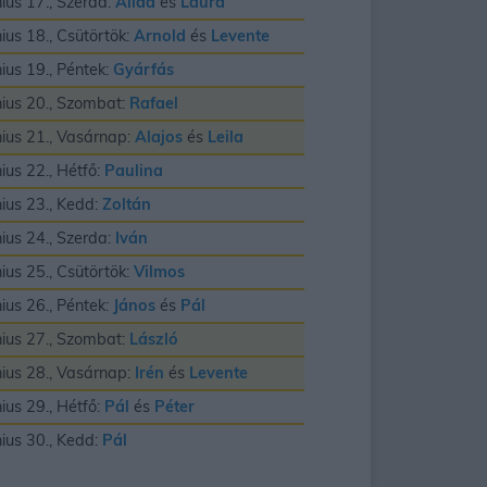
nius 17., Szerda:
Alida
és
Laura
nius 18., Csütörtök:
Arnold
és
Levente
nius 19., Péntek:
Gyárfás
nius 20., Szombat:
Rafael
nius 21., Vasárnap:
Alajos
és
Leila
nius 22., Hétfő:
Paulina
nius 23., Kedd:
Zoltán
nius 24., Szerda:
Iván
nius 25., Csütörtök:
Vilmos
nius 26., Péntek:
János
és
Pál
nius 27., Szombat:
László
nius 28., Vasárnap:
Irén
és
Levente
nius 29., Hétfő:
Pál
és
Péter
nius 30., Kedd:
Pál