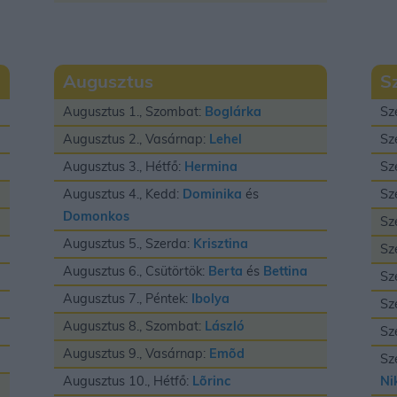
Augusztus
S
Augusztus 1., Szombat:
Boglárka
Sz
Augusztus 2., Vasárnap:
Lehel
Sz
Augusztus 3., Hétfő:
Hermina
Sz
Augusztus 4., Kedd:
Dominika
és
Sz
Domonkos
Sz
Augusztus 5., Szerda:
Krisztina
Sz
Augusztus 6., Csütörtök:
Berta
és
Bettina
Sz
Augusztus 7., Péntek:
Ibolya
Sz
Augusztus 8., Szombat:
László
Sz
Augusztus 9., Vasárnap:
Emõd
Sz
Augusztus 10., Hétfő:
Lõrinc
Ni