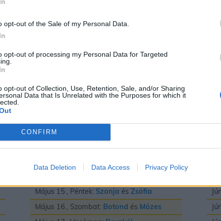
In
Május 3., Vasárnap:
Irma
és
Timea
Jú
Május 4., Hétfő:
Flórián
és
Mónika
Jú
o opt-out of the Sale of my Personal Data.
In
Május 5., Kedd:
Adrián
és
Györgyi
Jú
Május 6., Szerda:
Frida
és
Ivett
Jú
to opt-out of processing my Personal Data for Targeted
ing.
Május 7., Csütörtök:
Gizella
Jú
In
Május 8., Péntek:
Mihály
Jú
o opt-out of Collection, Use, Retention, Sale, and/or Sharing
ersonal Data that Is Unrelated with the Purposes for which it
Május 9., Szombat:
Gergely
Jú
lected.
Out
Május 10., Vasárnap:
Ármin
és
Pálma
Jú
Május 11., Hétfő:
Ferenc
Jú
CONFIRM
Május 12., Kedd:
Pongrác
Jú
Május 13., Szerda:
Imola
és
Szervác
Jú
Data Deletion
Data Access
Privacy Policy
Május 14., Csütörtök:
Bonifác
Jú
Május 15., Péntek:
Szonja
és
Zsófia
Jú
Május 16., Szombat:
Botond
és
Mózes
Jú