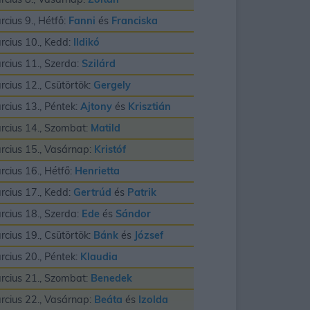
rcius 9., Hétfő:
Fanni
és
Franciska
rcius 10., Kedd:
Ildikó
rcius 11., Szerda:
Szilárd
rcius 12., Csütörtök:
Gergely
rcius 13., Péntek:
Ajtony
és
Krisztián
rcius 14., Szombat:
Matild
rcius 15., Vasárnap:
Kristóf
rcius 16., Hétfő:
Henrietta
rcius 17., Kedd:
Gertrúd
és
Patrik
rcius 18., Szerda:
Ede
és
Sándor
rcius 19., Csütörtök:
Bánk
és
József
rcius 20., Péntek:
Klaudia
rcius 21., Szombat:
Benedek
rcius 22., Vasárnap:
Beáta
és
Izolda