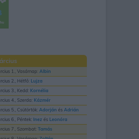
árcius
rcius 1., Vasárnap:
Albin
rcius 2., Hétfő:
Lujza
rcius 3., Kedd:
Kornélia
rcius 4., Szerda:
Kázmér
rcius 5., Csütörtök:
Adorján
és
Adrián
rcius 6., Péntek:
Inez
és
Leonóra
rcius 7., Szombat:
Tamás
rcius 8., Vasárnap:
Zoltán