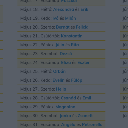
Május 17., Vasárnap:
Paszkál
Jú
Május 18., Hétfő:
Alexandra
és
Erik
Jú
Május 19., Kedd:
Ivó
és
Milán
Jú
Május 20., Szerda:
Bernát
és
Felicia
Jú
Május 21., Csütörtök:
Konstantin
Jú
Május 22., Péntek:
Júlia
és
Rita
Jú
Május 23., Szombat:
Dezsõ
Jú
Május 24., Vasárnap:
Eliza
és
Eszter
Jú
Május 25., Hétfő:
Orbán
Jú
Május 26., Kedd:
Evelin
és
Fülöp
Jú
Május 27., Szerda:
Hella
Jú
Május 28., Csütörtök:
Csanád
és
Emil
Jú
Május 29., Péntek:
Magdolna
Jú
Május 30., Szombat:
Janka
és
Zsanett
Jú
Május 31., Vasárnap:
Angéla
és
Petronella