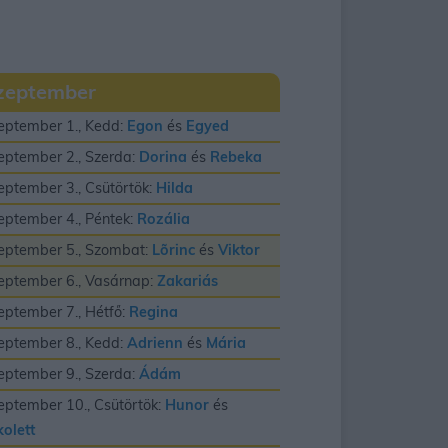
zeptember
eptember 1., Kedd:
Egon
és
Egyed
eptember 2., Szerda:
Dorina
és
Rebeka
eptember 3., Csütörtök:
Hilda
eptember 4., Péntek:
Rozália
eptember 5., Szombat:
Lõrinc
és
Viktor
eptember 6., Vasárnap:
Zakariás
eptember 7., Hétfő:
Regina
eptember 8., Kedd:
Adrienn
és
Mária
eptember 9., Szerda:
Ádám
eptember 10., Csütörtök:
Hunor
és
kolett