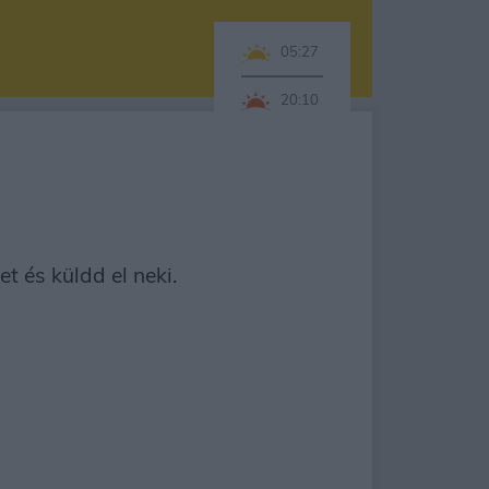
05:27
20:10
t és küldd el neki.