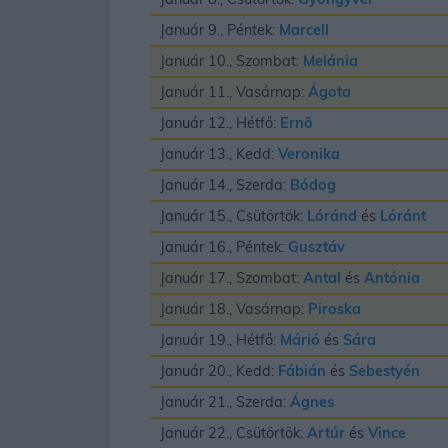
Január 9., Péntek:
Marcell
Január 10., Szombat:
Melánia
Január 11., Vasárnap:
Ágota
Január 12., Hétfő:
Ernõ
Január 13., Kedd:
Veronika
Január 14., Szerda:
Bódog
Január 15., Csütörtök:
Lóránd
és
Lóránt
Január 16., Péntek:
Gusztáv
Január 17., Szombat:
Antal
és
Antónia
Január 18., Vasárnap:
Piroska
Január 19., Hétfő:
Márió
és
Sára
Január 20., Kedd:
Fábián
és
Sebestyén
Január 21., Szerda:
Ágnes
Január 22., Csütörtök:
Artúr
és
Vince