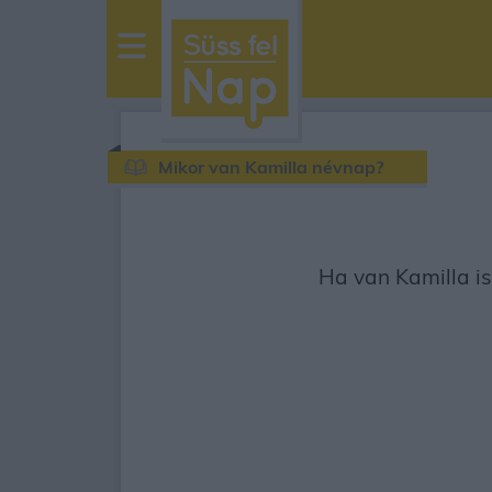
sussfelnap.hu
időjárás
Mikor van Kamilla névnap?
Ha van Kamilla is