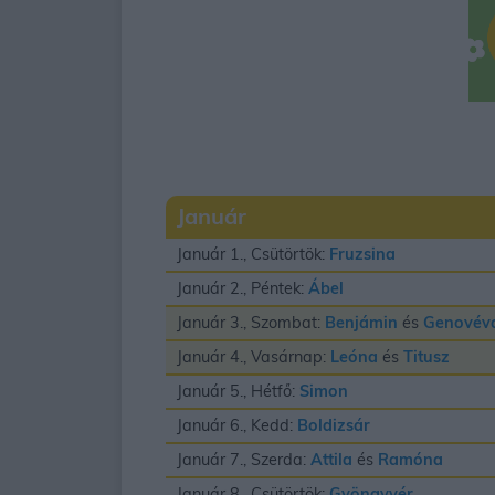
Január
Január 1., Csütörtök:
Fruzsina
Január 2., Péntek:
Ábel
Január 3., Szombat:
Benjámin
és
Genovév
Január 4., Vasárnap:
Leóna
és
Titusz
Január 5., Hétfő:
Simon
Január 6., Kedd:
Boldizsár
Január 7., Szerda:
Attila
és
Ramóna
Január 8., Csütörtök:
Gyöngyvér