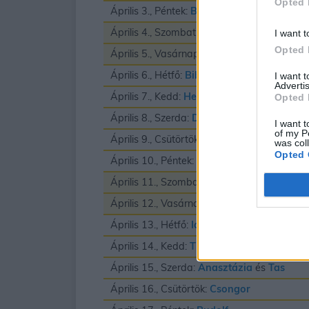
Opted 
Április 3., Péntek:
Buda
és
Richard
Április 4., Szombat:
Izidor
I want t
Opted 
Április 5., Vasárnap:
Vince
Április 6., Hétfő:
Biborka
és
Vilmos
I want 
Advertis
Április 7., Kedd:
Herman
Opted 
Április 8., Szerda:
Dénes
I want t
of my P
Április 9., Csütörtök:
Erhard
was col
Opted 
Április 10., Péntek:
Zsolt
Április 11., Szombat:
Leó
és
Szaniszló
Április 12., Vasárnap:
Gyula
Április 13., Hétfő:
Ida
Április 14., Kedd:
Tibor
Április 15., Szerda:
Anasztázia
és
Tas
Április 16., Csütörtök:
Csongor