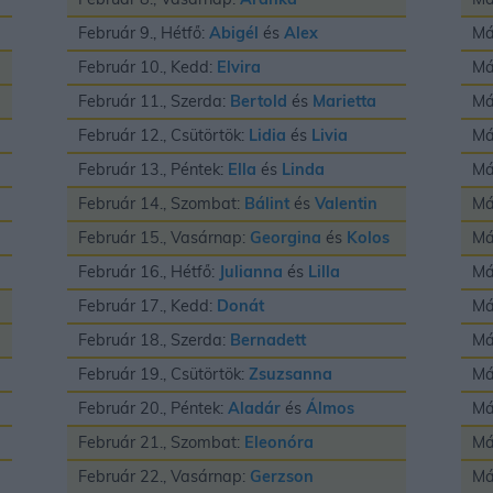
Február 9., Hétfő:
Abigél
és
Alex
Má
Február 10., Kedd:
Elvira
Má
Február 11., Szerda:
Bertold
és
Marietta
Má
Február 12., Csütörtök:
Lidia
és
Livia
Má
Február 13., Péntek:
Ella
és
Linda
Má
Február 14., Szombat:
Bálint
és
Valentin
Má
Február 15., Vasárnap:
Georgina
és
Kolos
Má
Február 16., Hétfő:
Julianna
és
Lilla
Má
Február 17., Kedd:
Donát
Má
Február 18., Szerda:
Bernadett
Má
Február 19., Csütörtök:
Zsuzsanna
Má
Február 20., Péntek:
Aladár
és
Álmos
Má
Február 21., Szombat:
Eleonóra
Má
Február 22., Vasárnap:
Gerzson
Má