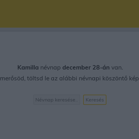
Kamilla
névnap
december 28-án
van.
merősöd, töltsd le az alábbi névnapi köszöntő képe
Keresés