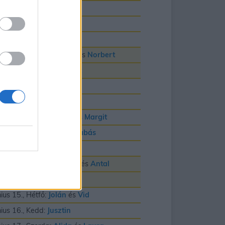
nius 3., Szerda:
Klotild
nius 4., Csütörtök:
Bulcsú
nius 5., Péntek:
Fatime
nius 6., Szombat:
Cintia
és
Norbert
nius 7., Vasárnap:
Róbert
nius 8., Hétfő:
Medárd
nius 9., Kedd:
Félix
nius 10., Szerda:
Gréta
és
Margit
nius 11., Csütörtök:
Barnabás
nius 12., Péntek:
Villõ
nius 13., Szombat:
Anett
és
Antal
nius 14., Vasárnap:
Vazul
nius 15., Hétfő:
Jolán
és
Vid
nius 16., Kedd:
Jusztin