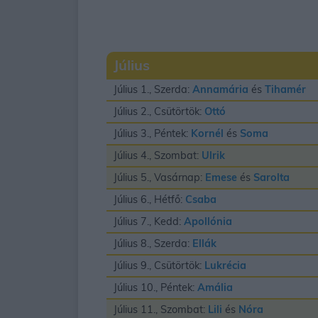
Július
Július 1., Szerda:
Annamária
és
Tihamér
Július 2., Csütörtök:
Ottó
Július 3., Péntek:
Kornél
és
Soma
Július 4., Szombat:
Ulrik
Július 5., Vasárnap:
Emese
és
Sarolta
Július 6., Hétfő:
Csaba
Július 7., Kedd:
Apollónia
Július 8., Szerda:
Ellák
Július 9., Csütörtök:
Lukrécia
Július 10., Péntek:
Amália
Július 11., Szombat:
Lili
és
Nóra