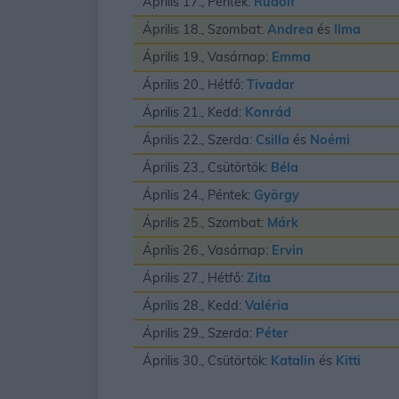
Április 17., Péntek:
Rudolf
Április 18., Szombat:
Andrea
és
Ilma
Április 19., Vasárnap:
Emma
Április 20., Hétfő:
Tivadar
Április 21., Kedd:
Konrád
Április 22., Szerda:
Csilla
és
Noémi
Április 23., Csütörtök:
Béla
Április 24., Péntek:
György
Április 25., Szombat:
Márk
Április 26., Vasárnap:
Ervin
Április 27., Hétfő:
Zita
Április 28., Kedd:
Valéria
Április 29., Szerda:
Péter
Április 30., Csütörtök:
Katalin
és
Kitti