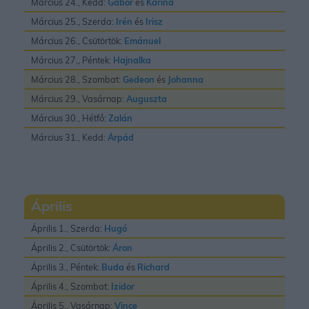
Március 24., Kedd:
Gábor
és
Karina
Március 25., Szerda:
Irén
és
Irisz
Március 26., Csütörtök:
Emánuel
Március 27., Péntek:
Hajnalka
Március 28., Szombat:
Gedeon
és
Johanna
Március 29., Vasárnap:
Auguszta
Március 30., Hétfő:
Zalán
Március 31., Kedd:
Árpád
Április
Április 1., Szerda:
Hugó
Április 2., Csütörtök:
Áron
Április 3., Péntek:
Buda
és
Richard
Április 4., Szombat:
Izidor
Április 5., Vasárnap:
Vince