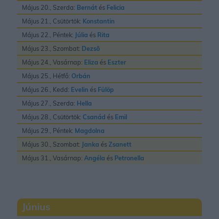
Május 20., Szerda:
Bernát
és
Felicia
Május 21., Csütörtök:
Konstantin
Május 22., Péntek:
Júlia
és
Rita
Május 23., Szombat:
Dezsõ
Május 24., Vasárnap:
Eliza
és
Eszter
Május 25., Hétfő:
Orbán
Május 26., Kedd:
Evelin
és
Fülöp
Május 27., Szerda:
Hella
Május 28., Csütörtök:
Csanád
és
Emil
Május 29., Péntek:
Magdolna
Május 30., Szombat:
Janka
és
Zsanett
Május 31., Vasárnap:
Angéla
és
Petronella
Június