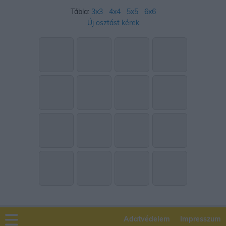
Tábla:
3x3
4x4
5x5
6x6
Új osztást kérek
Adatvédelem
Impresszum