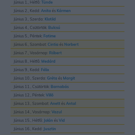
Június 1., Hétfő:
Tünde
Június 2., Kedd:
Anita
és
Kármen
Június 3., Szerda:
Klotild
Június 4., Csütörtök:
Bulcsú
Június 5., Péntek:
Fatime
Június 6., Szombat:
Cintia
és
Norbert
Június 7., Vasárnap:
Róbert
Június 8., Hétfő:
Medárd
Június 9., Kedd:
Félix
Június 10., Szerda:
Gréta
és
Margit
Június 11., Csütörtök:
Barnabás
Június 12., Péntek:
Villõ
Június 13., Szombat:
Anett
és
Antal
Június 14., Vasárnap:
Vazul
Június 15., Hétfő:
Jolán
és
Vid
Június 16., Kedd:
Jusztin