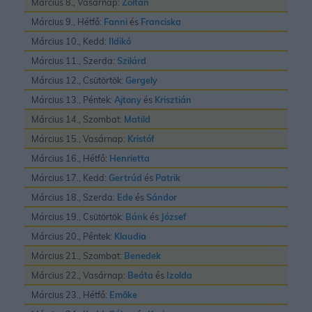
Március 8., Vasárnap:
Zoltán
Március 9., Hétfő:
Fanni
és
Franciska
Március 10., Kedd:
Ildikó
Március 11., Szerda:
Szilárd
Március 12., Csütörtök:
Gergely
Március 13., Péntek:
Ajtony
és
Krisztián
Március 14., Szombat:
Matild
Március 15., Vasárnap:
Kristóf
Március 16., Hétfő:
Henrietta
Március 17., Kedd:
Gertrúd
és
Patrik
Március 18., Szerda:
Ede
és
Sándor
Március 19., Csütörtök:
Bánk
és
József
Március 20., Péntek:
Klaudia
Március 21., Szombat:
Benedek
Március 22., Vasárnap:
Beáta
és
Izolda
Március 23., Hétfő:
Emõke