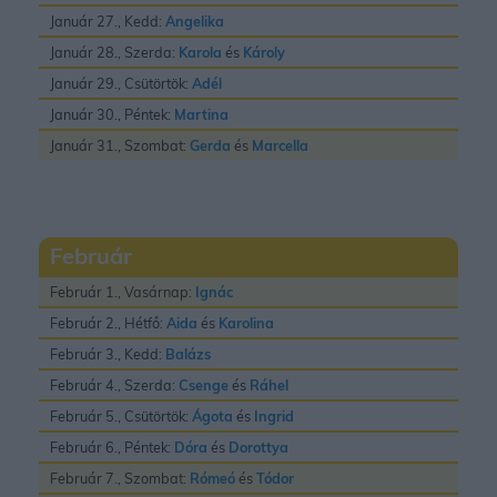
Január 27., Kedd:
Angelika
Január 28., Szerda:
Karola
és
Károly
Január 29., Csütörtök:
Adél
Január 30., Péntek:
Martina
Január 31., Szombat:
Gerda
és
Marcella
Február
Február 1., Vasárnap:
Ignác
Február 2., Hétfő:
Aida
és
Karolina
Február 3., Kedd:
Balázs
Február 4., Szerda:
Csenge
és
Ráhel
Február 5., Csütörtök:
Ágota
és
Ingrid
Február 6., Péntek:
Dóra
és
Dorottya
Február 7., Szombat:
Rómeó
és
Tódor