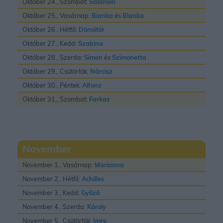
Október 24., Szombat:
Salamon
Október 25., Vasárnap:
Bianka
és
Blanka
Október 26., Hétfő:
Dömötör
Október 27., Kedd:
Szabina
Október 28., Szerda:
Simon
és
Szimonetta
Október 29., Csütörtök:
Nárcisz
Október 30., Péntek:
Alfonz
Október 31., Szombat:
Farkas
November
November 1., Vasárnap:
Marianna
November 2., Hétfő:
Achilles
November 3., Kedd:
Gyõzõ
November 4., Szerda:
Károly
November 5., Csütörtök:
Imre