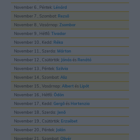
November 6., Péntek:
Lénárd
November 7., Szombat:
Rezsõ
November 8., Vasárnap:
Zsombor
November 9., Hétfő:
Tivadar
November 10., Kedd:
Réka
November 11., Szerda:
Márton
November 12., Csütörtök:
Jónás
és
Renátó
November 13., Péntek:
Szilvia
November 14., Szombat:
Aliz
November 15., Vasárnap:
Albert
és
Lipót
November 16., Hétfő:
Ödön
November 17., Kedd:
Gergõ
és
Hortenzia
November 18., Szerda:
Jenõ
November 19., Csütörtök:
Erzsébet
November 20., Péntek:
Jolán
November 21., Szombat:
Olivér