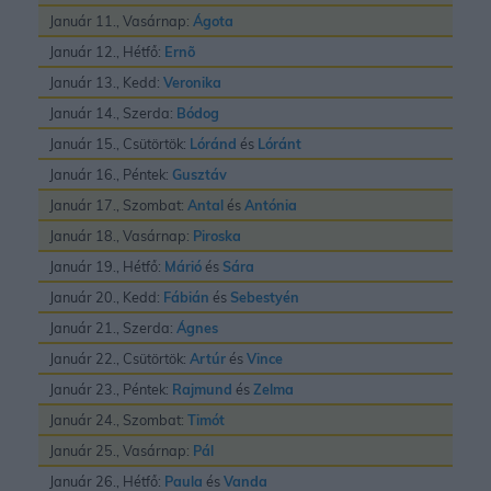
Január 11., Vasárnap:
Ágota
Január 12., Hétfő:
Ernõ
Január 13., Kedd:
Veronika
Január 14., Szerda:
Bódog
Január 15., Csütörtök:
Lóránd
és
Lóránt
Január 16., Péntek:
Gusztáv
Január 17., Szombat:
Antal
és
Antónia
Január 18., Vasárnap:
Piroska
Január 19., Hétfő:
Márió
és
Sára
Január 20., Kedd:
Fábián
és
Sebestyén
Január 21., Szerda:
Ágnes
Január 22., Csütörtök:
Artúr
és
Vince
Január 23., Péntek:
Rajmund
és
Zelma
Január 24., Szombat:
Timót
Január 25., Vasárnap:
Pál
Január 26., Hétfő:
Paula
és
Vanda