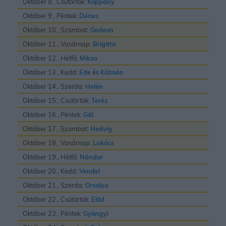
Október 8., Csütörtök:
Koppány
Október 9., Péntek:
Dénes
Október 10., Szombat:
Gedeon
Október 11., Vasárnap:
Brigitta
Október 12., Hétfő:
Miksa
Október 13., Kedd:
Ede
és
Kálmán
Október 14., Szerda:
Helén
Október 15., Csütörtök:
Teréz
Október 16., Péntek:
Gál
Október 17., Szombat:
Hedvig
Október 18., Vasárnap:
Lukács
Október 19., Hétfő:
Nándor
Október 20., Kedd:
Vendel
Október 21., Szerda:
Orsolya
Október 22., Csütörtök:
Elõd
Október 23., Péntek:
Gyöngyi