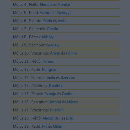
Május 4., Hétfő:
Flórián
és
Mónika
Május 5., Kedd:
Adrián
és
Györgyi
Május 6., Szerda:
Frida
és
Ivett
Május 7., Csütörtök:
Gizella
Május 8., Péntek:
Mihály
Május 9., Szombat:
Gergely
Május 10., Vasárnap:
Ármin
és
Pálma
Május 11., Hétfő:
Ferenc
Május 12., Kedd:
Pongrác
Május 13., Szerda:
Imola
és
Szervác
Május 14., Csütörtök:
Bonifác
Május 15., Péntek:
Szonja
és
Zsófia
Május 16., Szombat:
Botond
és
Mózes
Május 17., Vasárnap:
Paszkál
Május 18., Hétfő:
Alexandra
és
Erik
Május 19., Kedd:
Ivó
és
Milán