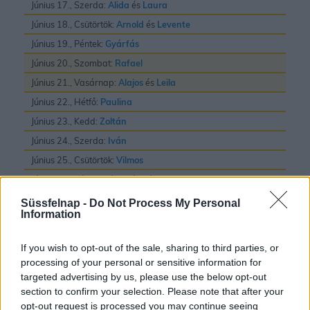
Június 17., Szerda:
Alida
és
Laura
Június 18., Csütörtök:
Arnold
és
Levente
Június 19., Péntek:
Gyárfás
Június 20., Szombat:
Rafael
Június 21., Vasárnap:
Alajos
és
Leila
Június 22., Hétfő:
Paulina
Június 23., Kedd:
Zoltán
Június 24., Szerda:
Iván
Június 25., Csütörtök:
Vilmos
Június 26., Péntek:
János
és
Pál
Június 27., Szombat:
László
Süssfelnap -
Do Not Process My Personal
Information
Június 28., Vasárnap:
Irén
és
Levente
Június 29., Hétfő:
Pál
és
Péter
If you wish to opt-out of the sale, sharing to third parties, or
Június 30., Kedd:
Pál
processing of your personal or sensitive information for
targeted advertising by us, please use the below opt-out
section to confirm your selection. Please note that after your
opt-out request is processed you may continue seeing