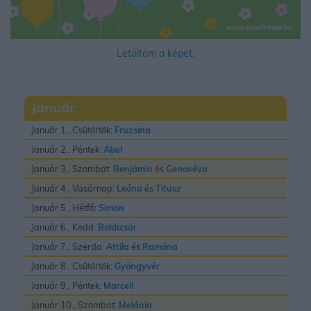
Letöltöm a képet.
Január
Január 1., Csütörtök:
Fruzsina
Január 2., Péntek:
Ábel
Január 3., Szombat:
Benjámin
és
Genovéva
Január 4., Vasárnap:
Leóna
és
Titusz
Január 5., Hétfő:
Simon
Január 6., Kedd:
Boldizsár
Január 7., Szerda:
Attila
és
Ramóna
Január 8., Csütörtök:
Gyöngyvér
Január 9., Péntek:
Marcell
Január 10., Szombat:
Melánia