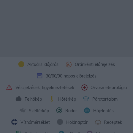
Aktuális időjárás
Óránkénti előrejelzés
30/60/90 napos előrejelzés
Vészjelzések, figyelmeztetések
Orvosmeteorológia
Felhőkép
Hőtérkép
Páratartalom
Széltérkép
Radar
Hójelentés
Vízhőmérséklet
Holdnaptár
Receptek