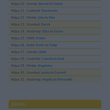
Május 20., Szerda:
Bernát
és
Felicia
Május 21., Csütörtök:
Konstantin
Május 22., Péntek:
Júlia
és
Rita
Május 23., Szombat:
Dezsõ
Május 24., Vasárnap:
Eliza
és
Eszter
Május 25., Hétfő:
Orbán
Május 26., Kedd:
Evelin
és
Fülöp
Május 27., Szerda:
Hella
Május 28., Csütörtök:
Csanád
és
Emil
Május 29., Péntek:
Magdolna
Május 30., Szombat:
Janka
és
Zsanett
Május 31., Vasárnap:
Angéla
és
Petronella
Június