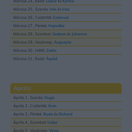
Március 24., Kedd:
Gábor
és
Karina
Március 25., Szerda:
Irén
és
Irisz
Március 26., Csütörtök:
Emánuel
Március 27., Péntek:
Hajnalka
Március 28., Szombat:
Gedeon
és
Johanna
Március 29., Vasárnap:
Auguszta
Március 30., Hétfő:
Zalán
Március 31., Kedd:
Árpád
Április
Április 1., Szerda:
Hugó
Április 2., Csütörtök:
Áron
Április 3., Péntek:
Buda
és
Richard
Április 4., Szombat:
Izidor
Április 5., Vasárnap:
Vince