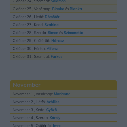
Október 24., Szombat:
Salamon
Október 25., Vasárnap:
Bianka
és
Blanka
Október 26., Hétfő:
Dömötör
Október 27., Kedd:
Szabina
Október 28., Szerda:
Simon
és
Szimonetta
Október 29., Csütörtök:
Nárcisz
Október 30., Péntek:
Alfonz
Október 31., Szombat:
Farkas
November
November 1., Vasárnap:
Marianna
November 2., Hétfő:
Achilles
November 3., Kedd:
Gyõzõ
November 4., Szerda:
Károly
November 5., Csütörtök:
Imre