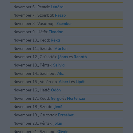
November 6., Péntek:
Lénárd
November 7., Szombat:
Rezsõ
November 8., Vasárnap:
Zsombor
November 9., Hétfő:
Tivadar
November 10., Kedd:
Réka
November 11., Szerda:
Márton
November 12., Csütörtök:
Jónás
és
Renátó
November 13., Péntek:
Szilvia
November 14., Szombat:
Aliz
November 15., Vasárnap:
Albert
és
Lipót
November 16., Hétfő:
Ödön
November 17., Kedd:
Gergõ
és
Hortenzia
November 18., Szerda:
Jenõ
November 19., Csütörtök:
Erzsébet
November 20., Péntek:
Jolán
November 21., Szombat:
Olivér