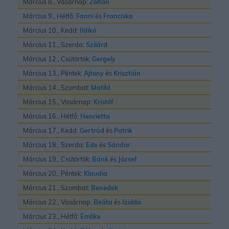
Március 8., Vasárnap:
Zoltán
Március 9., Hétfő:
Fanni
és
Franciska
Március 10., Kedd:
Ildikó
Március 11., Szerda:
Szilárd
Március 12., Csütörtök:
Gergely
Március 13., Péntek:
Ajtony
és
Krisztián
Március 14., Szombat:
Matild
Március 15., Vasárnap:
Kristóf
Március 16., Hétfő:
Henrietta
Március 17., Kedd:
Gertrúd
és
Patrik
Március 18., Szerda:
Ede
és
Sándor
Március 19., Csütörtök:
Bánk
és
József
Március 20., Péntek:
Klaudia
Március 21., Szombat:
Benedek
Március 22., Vasárnap:
Beáta
és
Izolda
Március 23., Hétfő:
Emõke