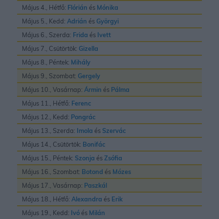
Május 4., Hétfő:
Flórián
és
Mónika
Május 5., Kedd:
Adrián
és
Györgyi
Május 6., Szerda:
Frida
és
Ivett
Május 7., Csütörtök:
Gizella
Május 8., Péntek:
Mihály
Május 9., Szombat:
Gergely
Május 10., Vasárnap:
Ármin
és
Pálma
Május 11., Hétfő:
Ferenc
Május 12., Kedd:
Pongrác
Május 13., Szerda:
Imola
és
Szervác
Május 14., Csütörtök:
Bonifác
Május 15., Péntek:
Szonja
és
Zsófia
Május 16., Szombat:
Botond
és
Mózes
Május 17., Vasárnap:
Paszkál
Május 18., Hétfő:
Alexandra
és
Erik
Május 19., Kedd:
Ivó
és
Milán