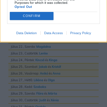
Purposes for which it was collected.
Július 16., Csütörtök:
Valter
Opted Out
Július 17., Péntek:
Elek
és
Endre
CONFIRM
Július 18., Szombat:
Frigyes
Július 19., Vasárnap:
Emilia
Data Deletion
Data Access
Privacy Policy
Július 20., Hétfő:
Illés
Július 21., Kedd:
Dániel
és
Daniella
Július 22., Szerda:
Magdolna
Július 23., Csütörtök:
Lenke
Július 24., Péntek:
Kincsõ
és
Kinga
Július 25., Szombat:
Jakab
és
Kristóf
Július 26., Vasárnap:
Anikó
és
Anna
Július 27., Hétfő:
Liliána
és
Olga
Július 28., Kedd:
Szabolcs
Július 29., Szerda:
Flóra
és
Márta
Július 30., Csütörtök:
Judit
és
Xénia
Július 31., Péntek:
Oszkár