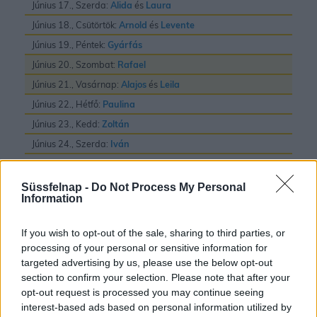
Június 17., Szerda:
Alida
és
Laura
Június 18., Csütörtök:
Arnold
és
Levente
Június 19., Péntek:
Gyárfás
Június 20., Szombat:
Rafael
Június 21., Vasárnap:
Alajos
és
Leila
Június 22., Hétfő:
Paulina
Június 23., Kedd:
Zoltán
Június 24., Szerda:
Iván
Június 25., Csütörtök:
Vilmos
Június 26., Péntek:
János
és
Pál
Süssfelnap -
Do Not Process My Personal
Information
Június 27., Szombat:
László
Június 28., Vasárnap:
Irén
és
Levente
If you wish to opt-out of the sale, sharing to third parties, or
Június 29., Hétfő:
Pál
és
Péter
processing of your personal or sensitive information for
targeted advertising by us, please use the below opt-out
Június 30., Kedd:
Pál
section to confirm your selection. Please note that after your
opt-out request is processed you may continue seeing
interest-based ads based on personal information utilized by