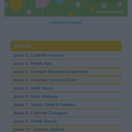
Letöltöm a képet.
Január
Január 1., Csütörtök:
Fruzsina
Január 2., Péntek:
Ábel
Január 3., Szombat:
Benjámin
és
Genovéva
Január 4., Vasárnap:
Leóna
és
Titusz
Január 5., Hétfő:
Simon
Január 6., Kedd:
Boldizsár
Január 7., Szerda:
Attila
és
Ramóna
Január 8., Csütörtök:
Gyöngyvér
Január 9., Péntek:
Marcell
Január 10., Szombat:
Melánia