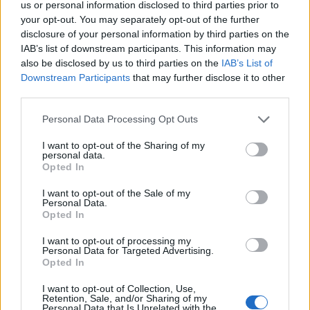
us or personal information disclosed to third parties prior to
Július
your opt-out. You may separately opt-out of the further
disclosure of your personal information by third parties on the
Július 1., Szerda:
Annamária
és
Tihamér
IAB’s list of downstream participants. This information may
Július 2., Csütörtök:
Ottó
also be disclosed by us to third parties on the
IAB’s List of
Július 3., Péntek:
Kornél
és
Soma
Downstream Participants
that may further disclose it to other
third parties.
Július 4., Szombat:
Ulrik
Július 5., Vasárnap:
Emese
és
Sarolta
Personal Data Processing Opt Outs
Július 6., Hétfő:
Csaba
I want to opt-out of the Sharing of my
Július 7., Kedd:
Apollónia
personal data.
Opted In
Július 8., Szerda:
Ellák
I want to opt-out of the Sale of my
Július 9., Csütörtök:
Lukrécia
Personal Data.
Július 10., Péntek:
Amália
Opted In
Július 11., Szombat:
Lili
és
Nóra
I want to opt-out of processing my
Personal Data for Targeted Advertising.
Július 12., Vasárnap:
Dalma
és
Izabella
Opted In
Július 13., Hétfő:
Jenõ
I want to opt-out of Collection, Use,
Július 14., Kedd:
Ors
és
Stella
Retention, Sale, and/or Sharing of my
Personal Data that Is Unrelated with the
Július 15., Szerda:
Henrik
és
Roland