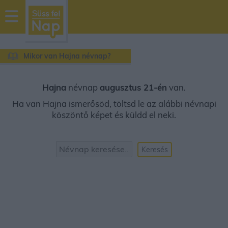
sussfelnap.hu
időjárás
Mikor van Hajna névnap?
Hajna
névnap
augusztus 21-én
van.
Ha van Hajna ismerősöd, töltsd le az alábbi névnapi
köszöntő képet és küldd el neki.
Keresés