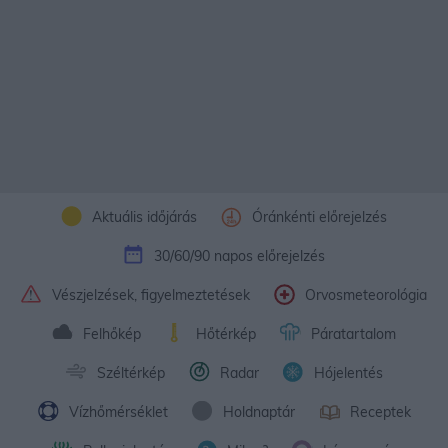
Aktuális időjárás
Óránkénti előrejelzés
30/60/90 napos előrejelzés
Vészjelzések, figyelmeztetések
Orvosmeteorológia
Felhőkép
Hőtérkép
Páratartalom
Széltérkép
Radar
Hójelentés
Vízhőmérséklet
Holdnaptár
Receptek