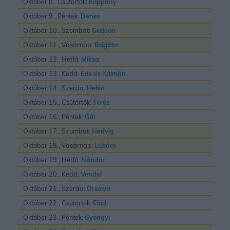
Október 8., Csütörtök:
Koppány
Október 9., Péntek:
Dénes
Október 10., Szombat:
Gedeon
Október 11., Vasárnap:
Brigitta
Október 12., Hétfő:
Miksa
Október 13., Kedd:
Ede
és
Kálmán
Október 14., Szerda:
Helén
Október 15., Csütörtök:
Teréz
Október 16., Péntek:
Gál
Október 17., Szombat:
Hedvig
Október 18., Vasárnap:
Lukács
Október 19., Hétfő:
Nándor
Október 20., Kedd:
Vendel
Október 21., Szerda:
Orsolya
Október 22., Csütörtök:
Elõd
Október 23., Péntek:
Gyöngyi