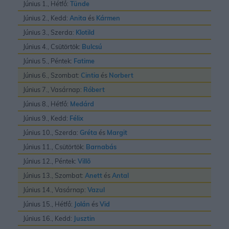
Június 1., Hétfő:
Tünde
Június 2., Kedd:
Anita
és
Kármen
Június 3., Szerda:
Klotild
Június 4., Csütörtök:
Bulcsú
Június 5., Péntek:
Fatime
Június 6., Szombat:
Cintia
és
Norbert
Június 7., Vasárnap:
Róbert
Június 8., Hétfő:
Medárd
Június 9., Kedd:
Félix
Június 10., Szerda:
Gréta
és
Margit
Június 11., Csütörtök:
Barnabás
Június 12., Péntek:
Villõ
Június 13., Szombat:
Anett
és
Antal
Június 14., Vasárnap:
Vazul
Június 15., Hétfő:
Jolán
és
Vid
Június 16., Kedd:
Jusztin