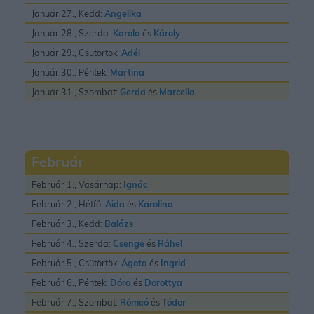
Január 27., Kedd:
Angelika
Január 28., Szerda:
Karola
és
Károly
Január 29., Csütörtök:
Adél
Január 30., Péntek:
Martina
Január 31., Szombat:
Gerda
és
Marcella
Február
Február 1., Vasárnap:
Ignác
Február 2., Hétfő:
Aida
és
Karolina
Február 3., Kedd:
Balázs
Február 4., Szerda:
Csenge
és
Ráhel
Február 5., Csütörtök:
Ágota
és
Ingrid
Február 6., Péntek:
Dóra
és
Dorottya
Február 7., Szombat:
Rómeó
és
Tódor