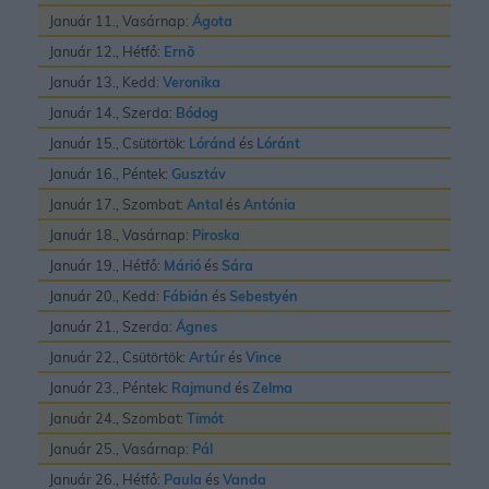
Január 11., Vasárnap:
Ágota
Január 12., Hétfő:
Ernõ
Január 13., Kedd:
Veronika
Január 14., Szerda:
Bódog
Január 15., Csütörtök:
Lóránd
és
Lóránt
Január 16., Péntek:
Gusztáv
Január 17., Szombat:
Antal
és
Antónia
Január 18., Vasárnap:
Piroska
Január 19., Hétfő:
Márió
és
Sára
Január 20., Kedd:
Fábián
és
Sebestyén
Január 21., Szerda:
Ágnes
Január 22., Csütörtök:
Artúr
és
Vince
Január 23., Péntek:
Rajmund
és
Zelma
Január 24., Szombat:
Timót
Január 25., Vasárnap:
Pál
Január 26., Hétfő:
Paula
és
Vanda