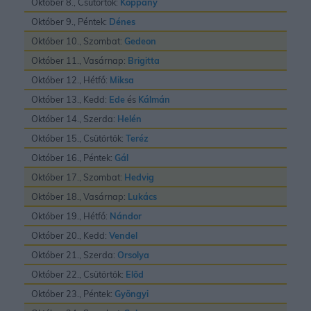
Október 8., Csütörtök:
Koppány
Október 9., Péntek:
Dénes
Október 10., Szombat:
Gedeon
Október 11., Vasárnap:
Brigitta
Október 12., Hétfő:
Miksa
Október 13., Kedd:
Ede
és
Kálmán
Október 14., Szerda:
Helén
Október 15., Csütörtök:
Teréz
Október 16., Péntek:
Gál
Október 17., Szombat:
Hedvig
Október 18., Vasárnap:
Lukács
Október 19., Hétfő:
Nándor
Október 20., Kedd:
Vendel
Október 21., Szerda:
Orsolya
Október 22., Csütörtök:
Elõd
Október 23., Péntek:
Gyöngyi