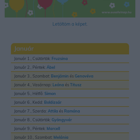
Letöltöm a képet.
Január
Január 1., Csütörtök:
Fruzsina
Január 2., Péntek:
Ábel
Január 3., Szombat:
Benjámin
és
Genovéva
Január 4., Vasárnap:
Leóna
és
Titusz
Január 5., Hétfő:
Simon
Január 6., Kedd:
Boldizsár
Január 7., Szerda:
Attila
és
Ramóna
Január 8., Csütörtök:
Gyöngyvér
Január 9., Péntek:
Marcell
Január 10., Szombat:
Melánia