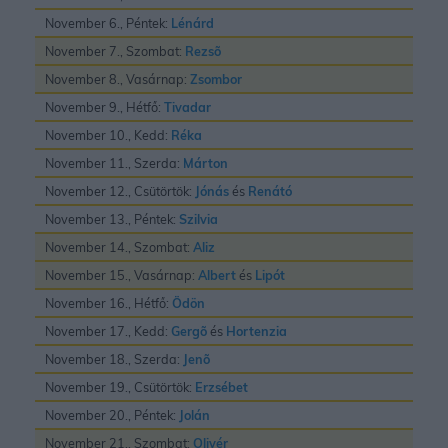
November 6., Péntek:
Lénárd
November 7., Szombat:
Rezsõ
November 8., Vasárnap:
Zsombor
November 9., Hétfő:
Tivadar
November 10., Kedd:
Réka
November 11., Szerda:
Márton
November 12., Csütörtök:
Jónás
és
Renátó
November 13., Péntek:
Szilvia
November 14., Szombat:
Aliz
November 15., Vasárnap:
Albert
és
Lipót
November 16., Hétfő:
Ödön
November 17., Kedd:
Gergõ
és
Hortenzia
November 18., Szerda:
Jenõ
November 19., Csütörtök:
Erzsébet
November 20., Péntek:
Jolán
November 21., Szombat:
Olivér