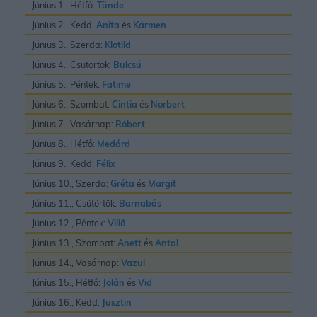
Június 1., Hétfő:
Tünde
Június 2., Kedd:
Anita
és
Kármen
Június 3., Szerda:
Klotild
Június 4., Csütörtök:
Bulcsú
Június 5., Péntek:
Fatime
Június 6., Szombat:
Cintia
és
Norbert
Június 7., Vasárnap:
Róbert
Június 8., Hétfő:
Medárd
Június 9., Kedd:
Félix
Június 10., Szerda:
Gréta
és
Margit
Június 11., Csütörtök:
Barnabás
Június 12., Péntek:
Villõ
Június 13., Szombat:
Anett
és
Antal
Június 14., Vasárnap:
Vazul
Június 15., Hétfő:
Jolán
és
Vid
Június 16., Kedd:
Jusztin