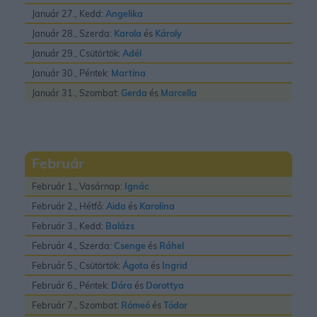
Január 27., Kedd:
Angelika
Január 28., Szerda:
Karola
és
Károly
Január 29., Csütörtök:
Adél
Január 30., Péntek:
Martina
Január 31., Szombat:
Gerda
és
Marcella
Február
Február 1., Vasárnap:
Ignác
Február 2., Hétfő:
Aida
és
Karolina
Február 3., Kedd:
Balázs
Február 4., Szerda:
Csenge
és
Ráhel
Február 5., Csütörtök:
Ágota
és
Ingrid
Február 6., Péntek:
Dóra
és
Dorottya
Február 7., Szombat:
Rómeó
és
Tódor