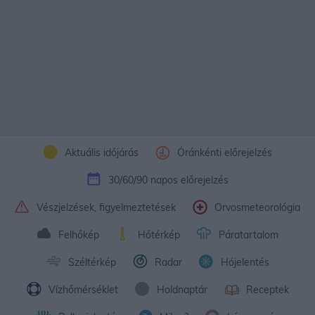
Aktuális időjárás
Óránkénti előrejelzés
30/60/90 napos előrejelzés
Vészjelzések, figyelmeztetések
Orvosmeteorológia
Felhőkép
Hőtérkép
Páratartalom
Széltérkép
Radar
Hójelentés
Vízhőmérséklet
Holdnaptár
Receptek