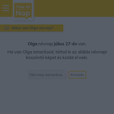
sussfelnap.hu
időjárás
Mikor van Olga névnap?
Olga
névnap
július 27-én
van.
Ha van Olga ismerősöd, töltsd le az alábbi névnapi
köszöntő képet és küldd el neki.
Keresés