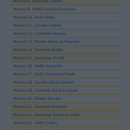
Március 8., Vasárnap:
Zoltán
Március 9., Hétfő:
Fanni
és
Franciska
Március 10., Kedd:
Ildikó
Március 11., Szerda:
Szilárd
Március 12., Csütörtök:
Gergely
Március 13., Péntek:
Ajtony
és
Krisztián
Március 14., Szombat:
Matild
Március 15., Vasárnap:
Kristóf
Március 16., Hétfő:
Henrietta
Március 17., Kedd:
Gertrúd
és
Patrik
Március 18., Szerda:
Ede
és
Sándor
Március 19., Csütörtök:
Bánk
és
József
Március 20., Péntek:
Klaudia
Március 21., Szombat:
Benedek
Március 22., Vasárnap:
Beáta
és
Izolda
Március 23., Hétfő:
Emõke