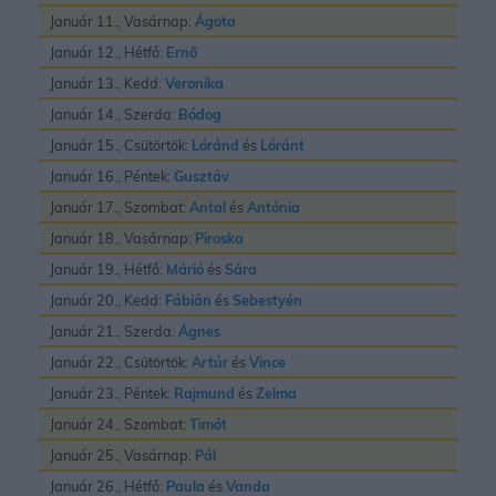
Január 11., Vasárnap:
Ágota
Január 12., Hétfő:
Ernõ
Január 13., Kedd:
Veronika
Január 14., Szerda:
Bódog
Január 15., Csütörtök:
Lóránd
és
Lóránt
Január 16., Péntek:
Gusztáv
Január 17., Szombat:
Antal
és
Antónia
Január 18., Vasárnap:
Piroska
Január 19., Hétfő:
Márió
és
Sára
Január 20., Kedd:
Fábián
és
Sebestyén
Január 21., Szerda:
Ágnes
Január 22., Csütörtök:
Artúr
és
Vince
Január 23., Péntek:
Rajmund
és
Zelma
Január 24., Szombat:
Timót
Január 25., Vasárnap:
Pál
Január 26., Hétfő:
Paula
és
Vanda