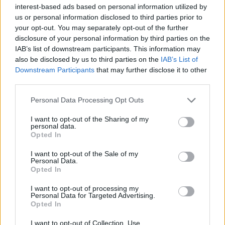
interest-based ads based on personal information utilized by
Július
us or personal information disclosed to third parties prior to
your opt-out. You may separately opt-out of the further
Július 1., Szerda:
Annamária
és
Tihamér
disclosure of your personal information by third parties on the
Július 2., Csütörtök:
Ottó
IAB’s list of downstream participants. This information may
Július 3., Péntek:
Kornél
és
Soma
also be disclosed by us to third parties on the
IAB’s List of
Downstream Participants
that may further disclose it to other
Július 4., Szombat:
Ulrik
third parties.
Július 5., Vasárnap:
Emese
és
Sarolta
Július 6., Hétfő:
Csaba
Personal Data Processing Opt Outs
Július 7., Kedd:
Apollónia
I want to opt-out of the Sharing of my
personal data.
Július 8., Szerda:
Ellák
Opted In
Július 9., Csütörtök:
Lukrécia
I want to opt-out of the Sale of my
Július 10., Péntek:
Amália
Personal Data.
Július 11., Szombat:
Lili
és
Nóra
Opted In
Július 12., Vasárnap:
Dalma
és
Izabella
I want to opt-out of processing my
Personal Data for Targeted Advertising.
Július 13., Hétfő:
Jenõ
Opted In
Július 14., Kedd:
Ors
és
Stella
I want to opt-out of Collection, Use,
Július 15., Szerda:
Henrik
és
Roland