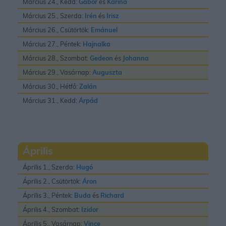
Március 24., Kedd:
Gábor
és
Karina
Március 25., Szerda:
Irén
és
Irisz
Március 26., Csütörtök:
Emánuel
Március 27., Péntek:
Hajnalka
Március 28., Szombat:
Gedeon
és
Johanna
Március 29., Vasárnap:
Auguszta
Március 30., Hétfő:
Zalán
Március 31., Kedd:
Árpád
Április
Április 1., Szerda:
Hugó
Április 2., Csütörtök:
Áron
Április 3., Péntek:
Buda
és
Richard
Április 4., Szombat:
Izidor
Április 5., Vasárnap:
Vince