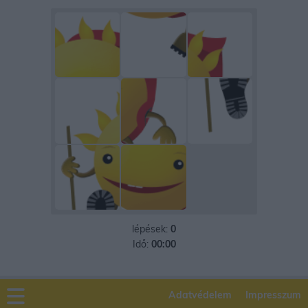
lépések:
0
Idő:
00:00
Adatvédelem
Impresszum