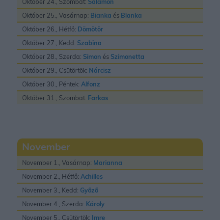
Október 24., Szombat:
Salamon
Október 25., Vasárnap:
Bianka
és
Blanka
Október 26., Hétfő:
Dömötör
Október 27., Kedd:
Szabina
Október 28., Szerda:
Simon
és
Szimonetta
Október 29., Csütörtök:
Nárcisz
Október 30., Péntek:
Alfonz
Október 31., Szombat:
Farkas
November
November 1., Vasárnap:
Marianna
November 2., Hétfő:
Achilles
November 3., Kedd:
Gyõzõ
November 4., Szerda:
Károly
November 5., Csütörtök:
Imre