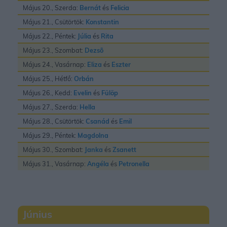
Május 20., Szerda:
Bernát
és
Felicia
Május 21., Csütörtök:
Konstantin
Május 22., Péntek:
Júlia
és
Rita
Május 23., Szombat:
Dezsõ
Május 24., Vasárnap:
Eliza
és
Eszter
Május 25., Hétfő:
Orbán
Május 26., Kedd:
Evelin
és
Fülöp
Május 27., Szerda:
Hella
Május 28., Csütörtök:
Csanád
és
Emil
Május 29., Péntek:
Magdolna
Május 30., Szombat:
Janka
és
Zsanett
Május 31., Vasárnap:
Angéla
és
Petronella
Június