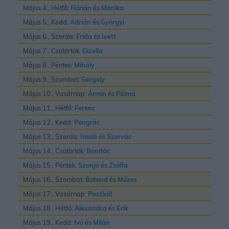
Május 4., Hétfő:
Flórián
és
Mónika
Május 5., Kedd:
Adrián
és
Györgyi
Május 6., Szerda:
Frida
és
Ivett
Május 7., Csütörtök:
Gizella
Május 8., Péntek:
Mihály
Május 9., Szombat:
Gergely
Május 10., Vasárnap:
Ármin
és
Pálma
Május 11., Hétfő:
Ferenc
Május 12., Kedd:
Pongrác
Május 13., Szerda:
Imola
és
Szervác
Május 14., Csütörtök:
Bonifác
Május 15., Péntek:
Szonja
és
Zsófia
Május 16., Szombat:
Botond
és
Mózes
Május 17., Vasárnap:
Paszkál
Május 18., Hétfő:
Alexandra
és
Erik
Május 19., Kedd:
Ivó
és
Milán