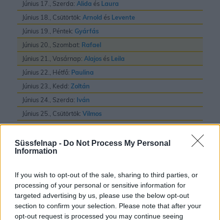
Június 17., Szerda:
Alida
és
Laura
Június 18., Csütörtök:
Arnold
és
Levente
Június 19., Péntek:
Gyárfás
Június 20., Szombat:
Rafael
Június 21., Vasárnap:
Alajos
és
Leila
Június 22., Hétfő:
Paulina
Június 23., Kedd:
Zoltán
Június 24., Szerda:
Iván
Június 25., Csütörtök:
Vilmos
Június 26., Péntek:
János
és
Pál
Június 27., Szombat:
László
Süssfelnap -
Do Not Process My Personal
Information
Június 28., Vasárnap:
Irén
és
Levente
Június 29., Hétfő:
Pál
és
Péter
If you wish to opt-out of the sale, sharing to third parties, or
Június 30., Kedd:
Pál
processing of your personal or sensitive information for
targeted advertising by us, please use the below opt-out
section to confirm your selection. Please note that after your
opt-out request is processed you may continue seeing