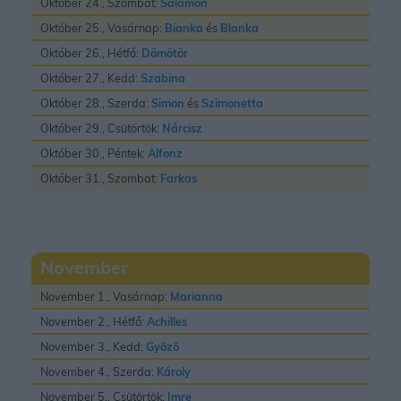
Október 24., Szombat:
Salamon
Október 25., Vasárnap:
Bianka
és
Blanka
Október 26., Hétfő:
Dömötör
Október 27., Kedd:
Szabina
Október 28., Szerda:
Simon
és
Szimonetta
Október 29., Csütörtök:
Nárcisz
Október 30., Péntek:
Alfonz
Október 31., Szombat:
Farkas
November
November 1., Vasárnap:
Marianna
November 2., Hétfő:
Achilles
November 3., Kedd:
Gyõzõ
November 4., Szerda:
Károly
November 5., Csütörtök:
Imre