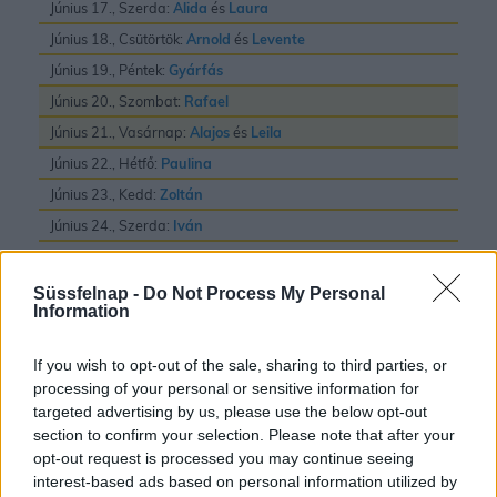
Június 17., Szerda:
Alida
és
Laura
Június 18., Csütörtök:
Arnold
és
Levente
Június 19., Péntek:
Gyárfás
Június 20., Szombat:
Rafael
Június 21., Vasárnap:
Alajos
és
Leila
Június 22., Hétfő:
Paulina
Június 23., Kedd:
Zoltán
Június 24., Szerda:
Iván
Június 25., Csütörtök:
Vilmos
Június 26., Péntek:
János
és
Pál
Süssfelnap -
Do Not Process My Personal
Information
Június 27., Szombat:
László
Június 28., Vasárnap:
Irén
és
Levente
If you wish to opt-out of the sale, sharing to third parties, or
Június 29., Hétfő:
Pál
és
Péter
processing of your personal or sensitive information for
targeted advertising by us, please use the below opt-out
Június 30., Kedd:
Pál
section to confirm your selection. Please note that after your
opt-out request is processed you may continue seeing
interest-based ads based on personal information utilized by