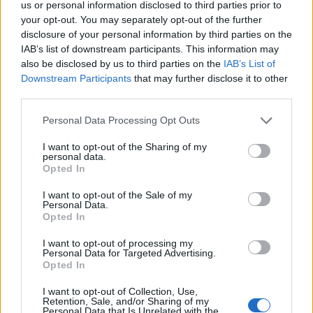
us or personal information disclosed to third parties prior to
Július
your opt-out. You may separately opt-out of the further
disclosure of your personal information by third parties on the
Július 1., Szerda:
Annamária
és
Tihamér
IAB’s list of downstream participants. This information may
Július 2., Csütörtök:
Ottó
also be disclosed by us to third parties on the
IAB’s List of
Július 3., Péntek:
Kornél
és
Soma
Downstream Participants
that may further disclose it to other
third parties.
Július 4., Szombat:
Ulrik
Július 5., Vasárnap:
Emese
és
Sarolta
Personal Data Processing Opt Outs
Július 6., Hétfő:
Csaba
I want to opt-out of the Sharing of my
Július 7., Kedd:
Apollónia
personal data.
Opted In
Július 8., Szerda:
Ellák
I want to opt-out of the Sale of my
Július 9., Csütörtök:
Lukrécia
Personal Data.
Július 10., Péntek:
Amália
Opted In
Július 11., Szombat:
Lili
és
Nóra
I want to opt-out of processing my
Personal Data for Targeted Advertising.
Július 12., Vasárnap:
Dalma
és
Izabella
Opted In
Július 13., Hétfő:
Jenõ
I want to opt-out of Collection, Use,
Július 14., Kedd:
Ors
és
Stella
Retention, Sale, and/or Sharing of my
Personal Data that Is Unrelated with the
Július 15., Szerda:
Henrik
és
Roland