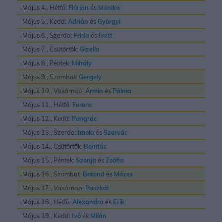
Május 4., Hétfő:
Flórián
és
Mónika
Május 5., Kedd:
Adrián
és
Györgyi
Május 6., Szerda:
Frida
és
Ivett
Május 7., Csütörtök:
Gizella
Május 8., Péntek:
Mihály
Május 9., Szombat:
Gergely
Május 10., Vasárnap:
Ármin
és
Pálma
Május 11., Hétfő:
Ferenc
Május 12., Kedd:
Pongrác
Május 13., Szerda:
Imola
és
Szervác
Május 14., Csütörtök:
Bonifác
Május 15., Péntek:
Szonja
és
Zsófia
Május 16., Szombat:
Botond
és
Mózes
Május 17., Vasárnap:
Paszkál
Május 18., Hétfő:
Alexandra
és
Erik
Május 19., Kedd:
Ivó
és
Milán