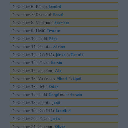
November 6., Péntek:
Lénárd
November 7., Szombat:
Rezsõ
November 8., Vasárnap:
Zsombor
November 9., Hétfő:
Tivadar
November 10., Kedd:
Réka
November 11., Szerda:
Márton
November 12., Csütörtök:
Jónás
és
Renátó
November 13., Péntek:
Szilvia
November 14., Szombat:
Aliz
November 15., Vasárnap:
Albert
és
Lipót
November 16., Hétfő:
Ödön
November 17., Kedd:
Gergõ
és
Hortenzia
November 18., Szerda:
Jenõ
November 19., Csütörtök:
Erzsébet
November 20., Péntek:
Jolán
November 21., Szombat:
Olivér