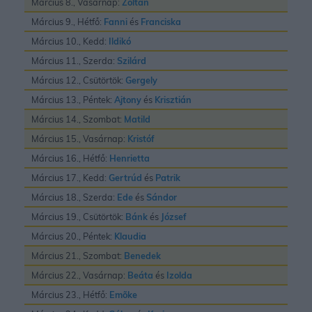
Március 8., Vasárnap:
Zoltán
Március 9., Hétfő:
Fanni
és
Franciska
Március 10., Kedd:
Ildikó
Március 11., Szerda:
Szilárd
Március 12., Csütörtök:
Gergely
Március 13., Péntek:
Ajtony
és
Krisztián
Március 14., Szombat:
Matild
Március 15., Vasárnap:
Kristóf
Március 16., Hétfő:
Henrietta
Március 17., Kedd:
Gertrúd
és
Patrik
Március 18., Szerda:
Ede
és
Sándor
Március 19., Csütörtök:
Bánk
és
József
Március 20., Péntek:
Klaudia
Március 21., Szombat:
Benedek
Március 22., Vasárnap:
Beáta
és
Izolda
Március 23., Hétfő:
Emõke