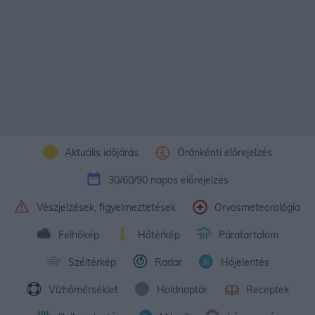
Aktuális időjárás
Óránkénti előrejelzés
30/60/90 napos előrejelzés
Vészjelzések, figyelmeztetések
Orvosmeteorológia
Felhőkép
Hőtérkép
Páratartalom
Széltérkép
Radar
Hójelentés
Vízhőmérséklet
Holdnaptár
Receptek