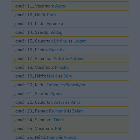
Január 11., Vasárnap:
Ágota
Január 12., Hétfő:
Ernõ
Január 13., Kedd:
Veronika
Január 14., Szerda:
Bódog
Január 15., Csütörtök:
Lóránd
és
Lóránt
Január 16., Péntek:
Gusztáv
Január 17., Szombat:
Antal
és
Antónia
Január 18., Vasárnap:
Piroska
Január 19., Hétfő:
Márió
és
Sára
Január 20., Kedd:
Fábián
és
Sebestyén
Január 21., Szerda:
Ágnes
Január 22., Csütörtök:
Artúr
és
Vince
Január 23., Péntek:
Rajmund
és
Zelma
Január 24., Szombat:
Timót
Január 25., Vasárnap:
Pál
Január 26., Hétfő:
Paula
és
Vanda