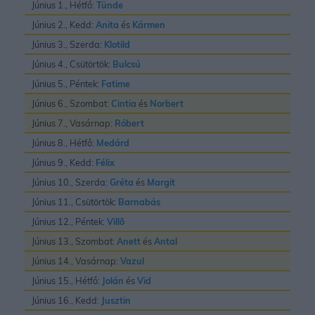
Június 1., Hétfő:
Tünde
Június 2., Kedd:
Anita
és
Kármen
Június 3., Szerda:
Klotild
Június 4., Csütörtök:
Bulcsú
Június 5., Péntek:
Fatime
Június 6., Szombat:
Cintia
és
Norbert
Június 7., Vasárnap:
Róbert
Június 8., Hétfő:
Medárd
Június 9., Kedd:
Félix
Június 10., Szerda:
Gréta
és
Margit
Június 11., Csütörtök:
Barnabás
Június 12., Péntek:
Villõ
Június 13., Szombat:
Anett
és
Antal
Június 14., Vasárnap:
Vazul
Június 15., Hétfő:
Jolán
és
Vid
Június 16., Kedd:
Jusztin