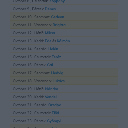
Október 8., Csütörtök:
Koppány
Október 9., Péntek:
Dénes
Október 10., Szombat:
Gedeon
Október 11., Vasárnap:
Brigitta
Október 12., Hétfő:
Miksa
Október 13., Kedd:
Ede
és
Kálmán
Október 14., Szerda:
Helén
Október 15., Csütörtök:
Teréz
Október 16., Péntek:
Gál
Október 17., Szombat:
Hedvig
Október 18., Vasárnap:
Lukács
Október 19., Hétfő:
Nándor
Október 20., Kedd:
Vendel
Október 21., Szerda:
Orsolya
Október 22., Csütörtök:
Elõd
Október 23., Péntek:
Gyöngyi