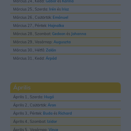
Március 24., Kedd:
Gábor
és
Karina
Március 25., Szerda:
Irén
és
Irisz
Március 26., Csütörtök:
Emánuel
Március 27., Péntek:
Hajnalka
Március 28., Szombat:
Gedeon
és
Johanna
Március 29., Vasárnap:
Auguszta
Március 30., Hétfő:
Zalán
Március 31., Kedd:
Árpád
Április
Április 1., Szerda:
Hugó
Április 2., Csütörtök:
Áron
Április 3., Péntek:
Buda
és
Richard
Április 4., Szombat:
Izidor
Április 5., Vasárnap:
Vince