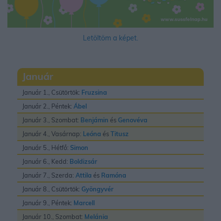
Letöltöm a képet.
Január
Január 1., Csütörtök:
Fruzsina
Január 2., Péntek:
Ábel
Január 3., Szombat:
Benjámin
és
Genovéva
Január 4., Vasárnap:
Leóna
és
Titusz
Január 5., Hétfő:
Simon
Január 6., Kedd:
Boldizsár
Január 7., Szerda:
Attila
és
Ramóna
Január 8., Csütörtök:
Gyöngyvér
Január 9., Péntek:
Marcell
Január 10., Szombat:
Melánia