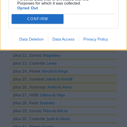
Purposes for which it was collected.
Július 16., Csütörtök:
Valter
Opted Out
Július 17., Péntek:
Elek
és
Endre
CONFIRM
Július 18., Szombat:
Frigyes
Július 19., Vasárnap:
Emilia
Data Deletion
Data Access
Privacy Policy
Július 20., Hétfő:
Illés
Július 21., Kedd:
Dániel
és
Daniella
Július 22., Szerda:
Magdolna
Július 23., Csütörtök:
Lenke
Július 24., Péntek:
Kincsõ
és
Kinga
Július 25., Szombat:
Jakab
és
Kristóf
Július 26., Vasárnap:
Anikó
és
Anna
Július 27., Hétfő:
Liliána
és
Olga
Július 28., Kedd:
Szabolcs
Július 29., Szerda:
Flóra
és
Márta
Július 30., Csütörtök:
Judit
és
Xénia
Július 31., Péntek:
Oszkár