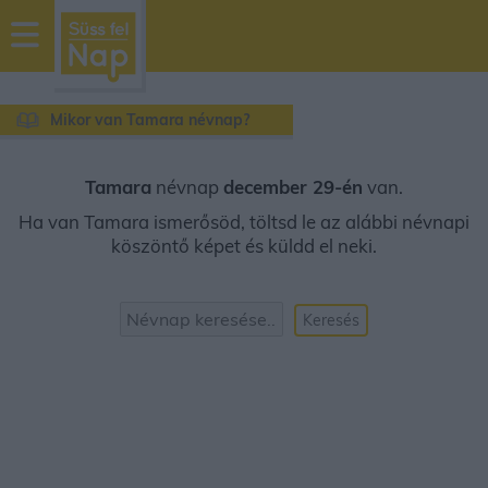
sussfelnap.hu
időjárás
Mikor van Tamara névnap?
Tamara
névnap
december 29-én
van.
Ha van Tamara ismerősöd, töltsd le az alábbi névnapi
köszöntő képet és küldd el neki.
Keresés