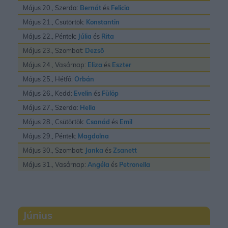
Május 20., Szerda:
Bernát
és
Felicia
Május 21., Csütörtök:
Konstantin
Május 22., Péntek:
Júlia
és
Rita
Május 23., Szombat:
Dezsõ
Május 24., Vasárnap:
Eliza
és
Eszter
Május 25., Hétfő:
Orbán
Május 26., Kedd:
Evelin
és
Fülöp
Május 27., Szerda:
Hella
Május 28., Csütörtök:
Csanád
és
Emil
Május 29., Péntek:
Magdolna
Május 30., Szombat:
Janka
és
Zsanett
Május 31., Vasárnap:
Angéla
és
Petronella
Június