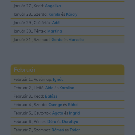
Január 27., Kedd:
Angelika
Január 28., Szerda:
Karola
és
Károly
Január 29., Csütörtök:
Adél
Január 30., Péntek:
Martina
Január 31., Szombat:
Gerda
és
Marcella
Február
Február 1., Vasárnap:
Ignác
Február 2., Hétfő:
Aida
és
Karolina
Február 3., Kedd:
Balázs
Február 4., Szerda:
Csenge
és
Ráhel
Február 5., Csütörtök:
Ágota
és
Ingrid
Február 6., Péntek:
Dóra
és
Dorottya
Február 7., Szombat:
Rómeó
és
Tódor