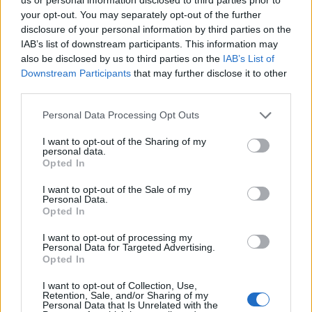
Július
your opt-out. You may separately opt-out of the further
disclosure of your personal information by third parties on the
Július 1., Szerda:
Annamária
és
Tihamér
IAB’s list of downstream participants. This information may
Július 2., Csütörtök:
Ottó
also be disclosed by us to third parties on the
IAB’s List of
Downstream Participants
that may further disclose it to other
Július 3., Péntek:
Kornél
és
Soma
third parties.
Július 4., Szombat:
Ulrik
Personal Data Processing Opt Outs
Július 5., Vasárnap:
Emese
és
Sarolta
Július 6., Hétfő:
Csaba
I want to opt-out of the Sharing of my
personal data.
Július 7., Kedd:
Apollónia
Opted In
Július 8., Szerda:
Ellák
I want to opt-out of the Sale of my
Július 9., Csütörtök:
Lukrécia
Personal Data.
Opted In
Július 10., Péntek:
Amália
Július 11., Szombat:
Lili
és
Nóra
I want to opt-out of processing my
Personal Data for Targeted Advertising.
Július 12., Vasárnap:
Dalma
és
Izabella
Opted In
Július 13., Hétfő:
Jenõ
I want to opt-out of Collection, Use,
Július 14., Kedd:
Ors
és
Stella
Retention, Sale, and/or Sharing of my
Personal Data that Is Unrelated with the
Július 15., Szerda:
Henrik
és
Roland