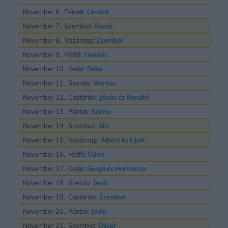
November 6., Péntek:
Lénárd
November 7., Szombat:
Rezsõ
November 8., Vasárnap:
Zsombor
November 9., Hétfő:
Tivadar
November 10., Kedd:
Réka
November 11., Szerda:
Márton
November 12., Csütörtök:
Jónás
és
Renátó
November 13., Péntek:
Szilvia
November 14., Szombat:
Aliz
November 15., Vasárnap:
Albert
és
Lipót
November 16., Hétfő:
Ödön
November 17., Kedd:
Gergõ
és
Hortenzia
November 18., Szerda:
Jenõ
November 19., Csütörtök:
Erzsébet
November 20., Péntek:
Jolán
November 21., Szombat:
Olivér