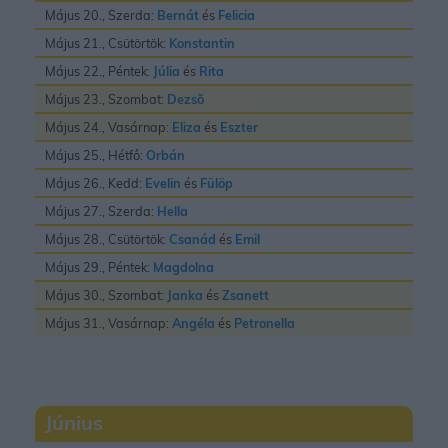
Május 20., Szerda:
Bernát
és
Felicia
Május 21., Csütörtök:
Konstantin
Május 22., Péntek:
Júlia
és
Rita
Május 23., Szombat:
Dezsõ
Május 24., Vasárnap:
Eliza
és
Eszter
Május 25., Hétfő:
Orbán
Május 26., Kedd:
Evelin
és
Fülöp
Május 27., Szerda:
Hella
Május 28., Csütörtök:
Csanád
és
Emil
Május 29., Péntek:
Magdolna
Május 30., Szombat:
Janka
és
Zsanett
Május 31., Vasárnap:
Angéla
és
Petronella
Június