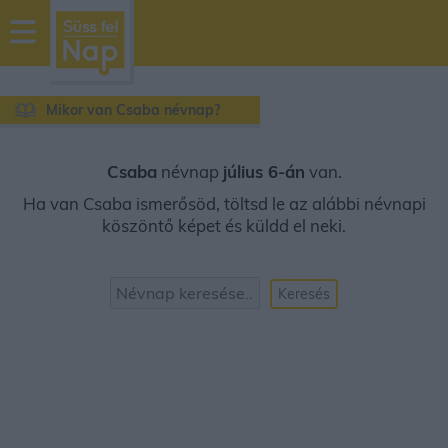
sussfelnap.hu
időjárás
Mikor van Csaba névnap?
Csaba
névnap
július 6-án
van.
Ha van Csaba ismerősöd, töltsd le az alábbi névnapi
köszöntő képet és küldd el neki.
Keresés