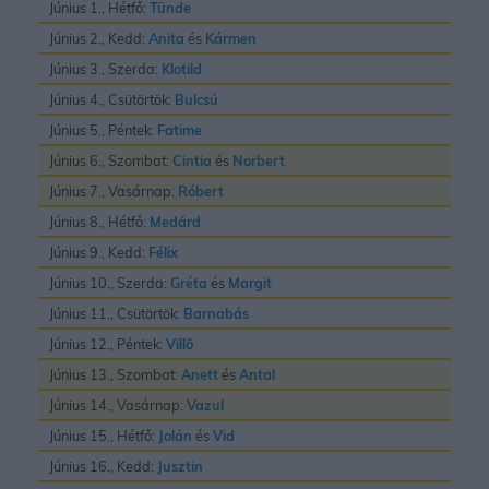
Június 1., Hétfő:
Tünde
Június 2., Kedd:
Anita
és
Kármen
Június 3., Szerda:
Klotild
Június 4., Csütörtök:
Bulcsú
Június 5., Péntek:
Fatime
Június 6., Szombat:
Cintia
és
Norbert
Június 7., Vasárnap:
Róbert
Június 8., Hétfő:
Medárd
Június 9., Kedd:
Félix
Június 10., Szerda:
Gréta
és
Margit
Június 11., Csütörtök:
Barnabás
Június 12., Péntek:
Villõ
Június 13., Szombat:
Anett
és
Antal
Június 14., Vasárnap:
Vazul
Június 15., Hétfő:
Jolán
és
Vid
Június 16., Kedd:
Jusztin