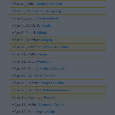
Május 4., Hétfő:
Flórián
és
Mónika
Május 5., Kedd:
Adrián
és
Györgyi
Május 6., Szerda:
Frida
és
Ivett
Május 7., Csütörtök:
Gizella
Május 8., Péntek:
Mihály
Május 9., Szombat:
Gergely
Május 10., Vasárnap:
Ármin
és
Pálma
Május 11., Hétfő:
Ferenc
Május 12., Kedd:
Pongrác
Május 13., Szerda:
Imola
és
Szervác
Május 14., Csütörtök:
Bonifác
Május 15., Péntek:
Szonja
és
Zsófia
Május 16., Szombat:
Botond
és
Mózes
Május 17., Vasárnap:
Paszkál
Május 18., Hétfő:
Alexandra
és
Erik
Május 19., Kedd:
Ivó
és
Milán