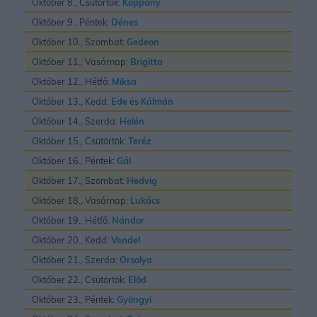
Október 8., Csütörtök:
Koppány
Október 9., Péntek:
Dénes
Október 10., Szombat:
Gedeon
Október 11., Vasárnap:
Brigitta
Október 12., Hétfő:
Miksa
Október 13., Kedd:
Ede
és
Kálmán
Október 14., Szerda:
Helén
Október 15., Csütörtök:
Teréz
Október 16., Péntek:
Gál
Október 17., Szombat:
Hedvig
Október 18., Vasárnap:
Lukács
Október 19., Hétfő:
Nándor
Október 20., Kedd:
Vendel
Október 21., Szerda:
Orsolya
Október 22., Csütörtök:
Elõd
Október 23., Péntek:
Gyöngyi