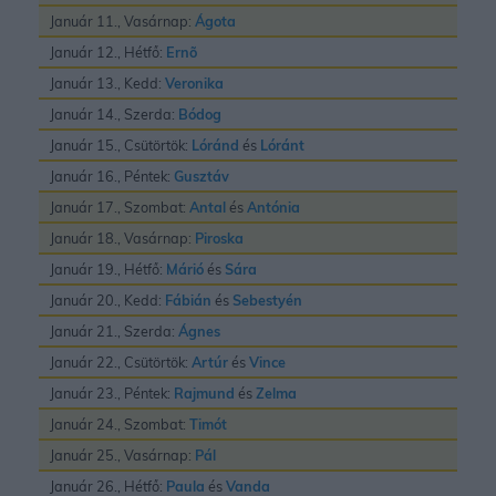
Január 11., Vasárnap:
Ágota
Január 12., Hétfő:
Ernõ
Január 13., Kedd:
Veronika
Január 14., Szerda:
Bódog
Január 15., Csütörtök:
Lóránd
és
Lóránt
Január 16., Péntek:
Gusztáv
Január 17., Szombat:
Antal
és
Antónia
Január 18., Vasárnap:
Piroska
Január 19., Hétfő:
Márió
és
Sára
Január 20., Kedd:
Fábián
és
Sebestyén
Január 21., Szerda:
Ágnes
Január 22., Csütörtök:
Artúr
és
Vince
Január 23., Péntek:
Rajmund
és
Zelma
Január 24., Szombat:
Timót
Január 25., Vasárnap:
Pál
Január 26., Hétfő:
Paula
és
Vanda