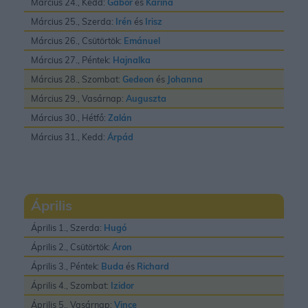
Március 24., Kedd:
Gábor
és
Karina
Március 25., Szerda:
Irén
és
Irisz
Március 26., Csütörtök:
Emánuel
Március 27., Péntek:
Hajnalka
Március 28., Szombat:
Gedeon
és
Johanna
Március 29., Vasárnap:
Auguszta
Március 30., Hétfő:
Zalán
Március 31., Kedd:
Árpád
Április
Április 1., Szerda:
Hugó
Április 2., Csütörtök:
Áron
Április 3., Péntek:
Buda
és
Richard
Április 4., Szombat:
Izidor
Április 5., Vasárnap:
Vince