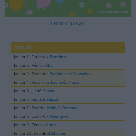
Letöltöm a képet.
Január
Január 1., Csütörtök:
Fruzsina
Január 2., Péntek:
Ábel
Január 3., Szombat:
Benjámin
és
Genovéva
Január 4., Vasárnap:
Leóna
és
Titusz
Január 5., Hétfő:
Simon
Január 6., Kedd:
Boldizsár
Január 7., Szerda:
Attila
és
Ramóna
Január 8., Csütörtök:
Gyöngyvér
Január 9., Péntek:
Marcell
Január 10., Szombat:
Melánia