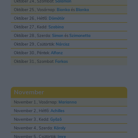
Október 24., Szombat:
Salamon
Október 25., Vasárnap:
Bianka
és
Blanka
Október 26., Hétfő:
Dömötör
Október 27., Kedd:
Szabina
Október 28., Szerda:
Simon
és
Szimonetta
Október 29., Csütörtök:
Nárcisz
Október 30., Péntek:
Alfonz
Október 31., Szombat:
Farkas
November
November 1., Vasárnap:
Marianna
November 2., Hétfő:
Achilles
November 3., Kedd:
Gyõzõ
November 4., Szerda:
Károly
November 5., Csütörtök:
Imre