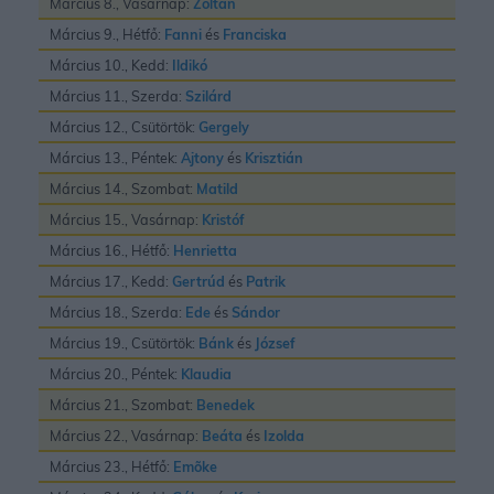
Március 8., Vasárnap:
Zoltán
Március 9., Hétfő:
Fanni
és
Franciska
Március 10., Kedd:
Ildikó
Március 11., Szerda:
Szilárd
Március 12., Csütörtök:
Gergely
Március 13., Péntek:
Ajtony
és
Krisztián
Március 14., Szombat:
Matild
Március 15., Vasárnap:
Kristóf
Március 16., Hétfő:
Henrietta
Március 17., Kedd:
Gertrúd
és
Patrik
Március 18., Szerda:
Ede
és
Sándor
Március 19., Csütörtök:
Bánk
és
József
Március 20., Péntek:
Klaudia
Március 21., Szombat:
Benedek
Március 22., Vasárnap:
Beáta
és
Izolda
Március 23., Hétfő:
Emõke