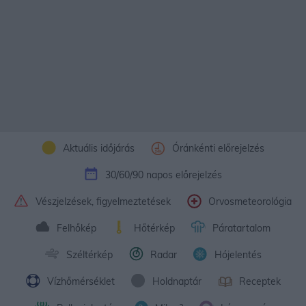
Aktuális időjárás
Óránkénti előrejelzés
30/60/90 napos előrejelzés
Vészjelzések, figyelmeztetések
Orvosmeteorológia
Felhőkép
Hőtérkép
Páratartalom
Széltérkép
Radar
Hójelentés
Vízhőmérséklet
Holdnaptár
Receptek