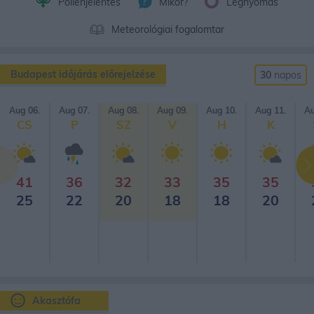
Pollenjelentés
Mikor?
Légnyomás
Meteorológiai fogalomtar
Budapest időjárás előrejelzése
30
napos
Aug 06.
Aug 07.
Aug 08.
Aug 09.
Aug 10.
Aug 11.
Au
CS
P
SZ
V
H
K
41
36
32
33
35
35
25
22
20
18
18
20
Akasztófa