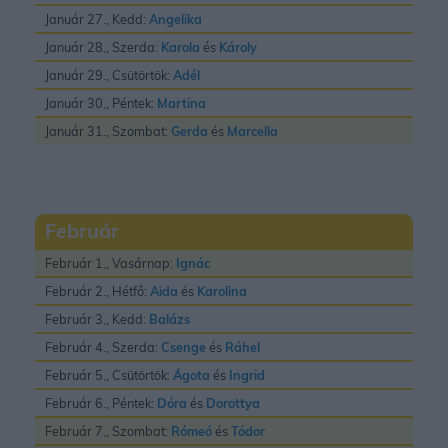
Január 27., Kedd:
Angelika
Január 28., Szerda:
Karola
és
Károly
Január 29., Csütörtök:
Adél
Január 30., Péntek:
Martina
Január 31., Szombat:
Gerda
és
Marcella
Február
Február 1., Vasárnap:
Ignác
Február 2., Hétfő:
Aida
és
Karolina
Február 3., Kedd:
Balázs
Február 4., Szerda:
Csenge
és
Ráhel
Február 5., Csütörtök:
Ágota
és
Ingrid
Február 6., Péntek:
Dóra
és
Dorottya
Február 7., Szombat:
Rómeó
és
Tódor