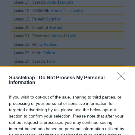
Június 17., Szerda:
Alida
és
Laura
Június 18., Csütörtök:
Arnold
és
Levente
Június 19., Péntek:
Gyárfás
Június 20., Szombat:
Rafael
Június 21., Vasárnap:
Alajos
és
Leila
Június 22., Hétfő:
Paulina
Június 23., Kedd:
Zoltán
Június 24., Szerda:
Iván
Június 25., Csütörtök:
Vilmos
Süssfelnap -
Do Not Process My Personal
Június 26., Péntek:
János
és
Pál
Information
Június 27., Szombat:
László
Június 28., Vasárnap:
Irén
és
Levente
If you wish to opt-out of the sale, sharing to third parties, or
processing of your personal or sensitive information for
Június 29., Hétfő:
Pál
és
Péter
targeted advertising by us, please use the below opt-out
Június 30., Kedd:
Pál
section to confirm your selection. Please note that after your
opt-out request is processed you may continue seeing
interest-based ads based on personal information utilized by
us or personal information disclosed to third parties prior to