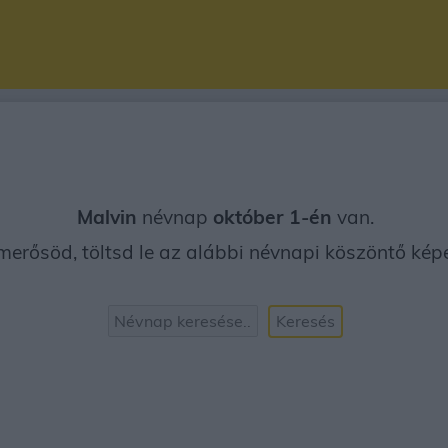
Malvin
névnap
október 1-én
van.
erősöd, töltsd le az alábbi névnapi köszöntő képet
Keresés