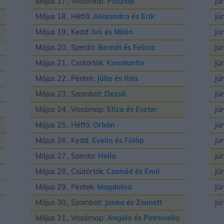
Május 17., Vasárnap:
Paszkál
Jú
Május 18., Hétfő:
Alexandra
és
Erik
Jú
Május 19., Kedd:
Ivó
és
Milán
Jú
Május 20., Szerda:
Bernát
és
Felicia
Jú
Május 21., Csütörtök:
Konstantin
Jú
Május 22., Péntek:
Júlia
és
Rita
Jú
Május 23., Szombat:
Dezsõ
Jú
Május 24., Vasárnap:
Eliza
és
Eszter
Jú
Május 25., Hétfő:
Orbán
Jú
Május 26., Kedd:
Evelin
és
Fülöp
Jú
Május 27., Szerda:
Hella
Jú
Május 28., Csütörtök:
Csanád
és
Emil
Jú
Május 29., Péntek:
Magdolna
Jú
Május 30., Szombat:
Janka
és
Zsanett
Jú
Május 31., Vasárnap:
Angéla
és
Petronella