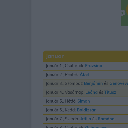
Január
Január 1., Csütörtök:
Fruzsina
Január 2., Péntek:
Ábel
Január 3., Szombat:
Benjámin
és
Genovév
Január 4., Vasárnap:
Leóna
és
Titusz
Január 5., Hétfő:
Simon
Január 6., Kedd:
Boldizsár
Január 7., Szerda:
Attila
és
Ramóna
Január 8., Csütörtök:
Gyöngyvér