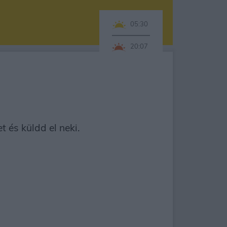
05:30
20:07
 és küldd el neki.