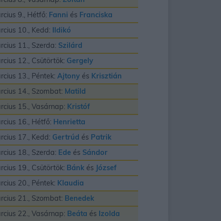
rcius 9., Hétfő:
Fanni
és
Franciska
rcius 10., Kedd:
Ildikó
rcius 11., Szerda:
Szilárd
rcius 12., Csütörtök:
Gergely
rcius 13., Péntek:
Ajtony
és
Krisztián
rcius 14., Szombat:
Matild
rcius 15., Vasárnap:
Kristóf
rcius 16., Hétfő:
Henrietta
rcius 17., Kedd:
Gertrúd
és
Patrik
rcius 18., Szerda:
Ede
és
Sándor
rcius 19., Csütörtök:
Bánk
és
József
rcius 20., Péntek:
Klaudia
rcius 21., Szombat:
Benedek
rcius 22., Vasárnap:
Beáta
és
Izolda