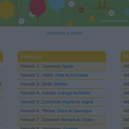
Letöltöm a képet.
Február
M
Február 1., Vasárnap:
Ignác
Má
Február 2., Hétfő:
Aida
és
Karolina
Má
a
Február 3., Kedd:
Balázs
Má
Február 4., Szerda:
Csenge
és
Ráhel
Má
Február 5., Csütörtök:
Ágota
és
Ingrid
Má
Február 6., Péntek:
Dóra
és
Dorottya
Má
Február 7., Szombat:
Rómeó
és
Tódor
Má
Február 8., Vasárnap:
Aranka
Má