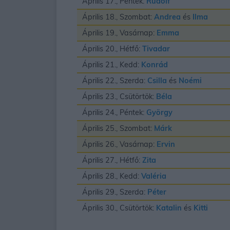
Április 17., Péntek:
Rudolf
Április 18., Szombat:
Andrea
és
Ilma
Április 19., Vasárnap:
Emma
Április 20., Hétfő:
Tivadar
Április 21., Kedd:
Konrád
Április 22., Szerda:
Csilla
és
Noémi
Április 23., Csütörtök:
Béla
Április 24., Péntek:
György
Április 25., Szombat:
Márk
Április 26., Vasárnap:
Ervin
Április 27., Hétfő:
Zita
Április 28., Kedd:
Valéria
Április 29., Szerda:
Péter
Április 30., Csütörtök:
Katalin
és
Kitti