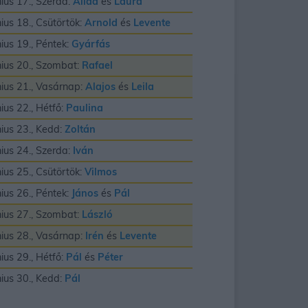
nius 17., Szerda:
Alida
és
Laura
nius 18., Csütörtök:
Arnold
és
Levente
nius 19., Péntek:
Gyárfás
nius 20., Szombat:
Rafael
nius 21., Vasárnap:
Alajos
és
Leila
nius 22., Hétfő:
Paulina
nius 23., Kedd:
Zoltán
nius 24., Szerda:
Iván
nius 25., Csütörtök:
Vilmos
nius 26., Péntek:
János
és
Pál
nius 27., Szombat:
László
nius 28., Vasárnap:
Irén
és
Levente
nius 29., Hétfő:
Pál
és
Péter
nius 30., Kedd:
Pál