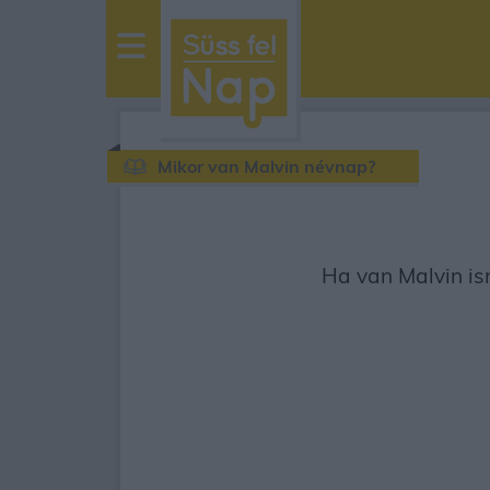
sussfelnap.hu
időjárás
Mikor van Malvin névnap?
Ha van Malvin ism