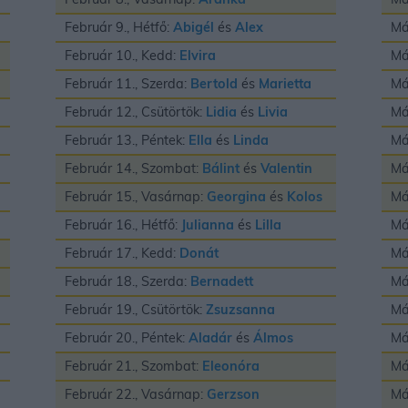
Február 9., Hétfő:
Abigél
és
Alex
Má
Február 10., Kedd:
Elvira
Má
Február 11., Szerda:
Bertold
és
Marietta
Má
Február 12., Csütörtök:
Lidia
és
Livia
Má
Február 13., Péntek:
Ella
és
Linda
Má
Február 14., Szombat:
Bálint
és
Valentin
Má
Február 15., Vasárnap:
Georgina
és
Kolos
Má
Február 16., Hétfő:
Julianna
és
Lilla
Má
Február 17., Kedd:
Donát
Má
Február 18., Szerda:
Bernadett
Má
Február 19., Csütörtök:
Zsuzsanna
Má
Február 20., Péntek:
Aladár
és
Álmos
Má
Február 21., Szombat:
Eleonóra
Má
Február 22., Vasárnap:
Gerzson
Má