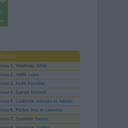
árcius
rcius 1., Vasárnap:
Albin
rcius 2., Hétfő:
Lujza
rcius 3., Kedd:
Kornélia
rcius 4., Szerda:
Kázmér
rcius 5., Csütörtök:
Adorján
és
Adrián
rcius 6., Péntek:
Inez
és
Leonóra
rcius 7., Szombat:
Tamás
rcius 8., Vasárnap:
Zoltán