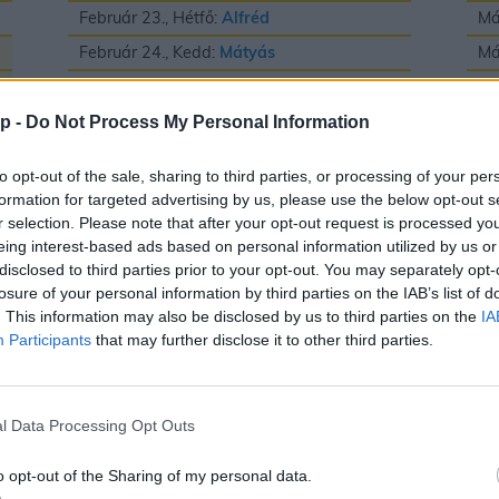
Február 23., Hétfő:
Alfréd
Má
Február 24., Kedd:
Mátyás
Má
Február 25., Szerda:
Géza
Má
Február 26., Csütörtök:
Edina
Má
p -
Do Not Process My Personal Information
Február 27., Péntek:
Ákos
és
Bátor
Má
to opt-out of the sale, sharing to third parties, or processing of your per
Február 28., Szombat:
Elemér
Má
formation for targeted advertising by us, please use the below opt-out s
r selection. Please note that after your opt-out request is processed y
Má
eing interest-based ads based on personal information utilized by us or
Má
disclosed to third parties prior to your opt-out. You may separately opt-
losure of your personal information by third parties on the IAB’s list of
Má
. This information may also be disclosed by us to third parties on the
IA
Participants
that may further disclose it to other third parties.
Május
J
l Data Processing Opt Outs
Május 1., Péntek:
Fülöp
és
Jakab
Jú
o opt-out of the Sharing of my personal data.
Május 2., Szombat:
Zsigmond
Jú