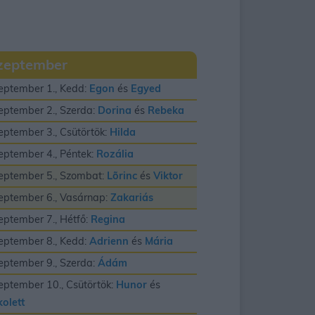
zeptember
eptember 1., Kedd:
Egon
és
Egyed
eptember 2., Szerda:
Dorina
és
Rebeka
eptember 3., Csütörtök:
Hilda
eptember 4., Péntek:
Rozália
eptember 5., Szombat:
Lõrinc
és
Viktor
eptember 6., Vasárnap:
Zakariás
eptember 7., Hétfő:
Regina
eptember 8., Kedd:
Adrienn
és
Mária
eptember 9., Szerda:
Ádám
eptember 10., Csütörtök:
Hunor
és
kolett