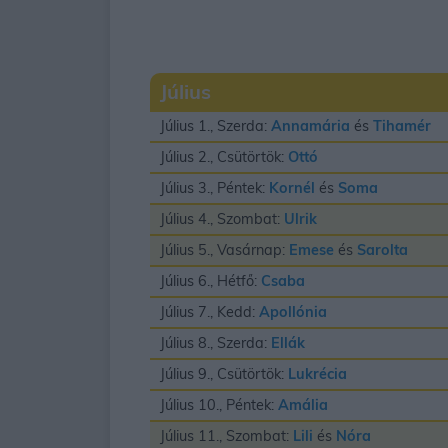
Július
Július 1., Szerda:
Annamária
és
Tihamér
Július 2., Csütörtök:
Ottó
Július 3., Péntek:
Kornél
és
Soma
Július 4., Szombat:
Ulrik
Július 5., Vasárnap:
Emese
és
Sarolta
Július 6., Hétfő:
Csaba
Július 7., Kedd:
Apollónia
Július 8., Szerda:
Ellák
Július 9., Csütörtök:
Lukrécia
Július 10., Péntek:
Amália
Július 11., Szombat:
Lili
és
Nóra