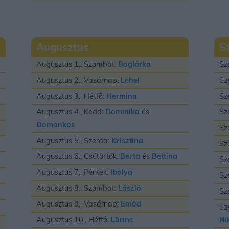
Augusztus
S
Augusztus 1., Szombat:
Boglárka
Sz
Augusztus 2., Vasárnap:
Lehel
Sz
Augusztus 3., Hétfő:
Hermina
Sz
Augusztus 4., Kedd:
Dominika
és
Sz
Domonkos
Sz
Augusztus 5., Szerda:
Krisztina
Sz
Augusztus 6., Csütörtök:
Berta
és
Bettina
Sz
Augusztus 7., Péntek:
Ibolya
Sz
Augusztus 8., Szombat:
László
Sz
Augusztus 9., Vasárnap:
Emõd
Sz
Augusztus 10., Hétfő:
Lõrinc
Ni