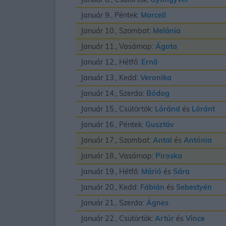
Január 9., Péntek:
Marcell
Január 10., Szombat:
Melánia
Január 11., Vasárnap:
Ágota
Január 12., Hétfő:
Ernõ
Január 13., Kedd:
Veronika
Január 14., Szerda:
Bódog
Január 15., Csütörtök:
Lóránd
és
Lóránt
Január 16., Péntek:
Gusztáv
Január 17., Szombat:
Antal
és
Antónia
Január 18., Vasárnap:
Piroska
Január 19., Hétfő:
Márió
és
Sára
Január 20., Kedd:
Fábián
és
Sebestyén
Január 21., Szerda:
Ágnes
Január 22., Csütörtök:
Artúr
és
Vince