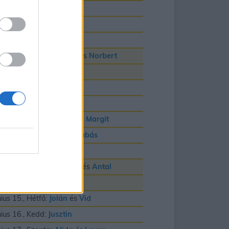
nius 3., Szerda:
Klotild
nius 4., Csütörtök:
Bulcsú
nius 5., Péntek:
Fatime
nius 6., Szombat:
Cintia
és
Norbert
nius 7., Vasárnap:
Róbert
nius 8., Hétfő:
Medárd
nius 9., Kedd:
Félix
nius 10., Szerda:
Gréta
és
Margit
nius 11., Csütörtök:
Barnabás
nius 12., Péntek:
Villõ
nius 13., Szombat:
Anett
és
Antal
nius 14., Vasárnap:
Vazul
nius 15., Hétfő:
Jolán
és
Vid
nius 16., Kedd:
Jusztin