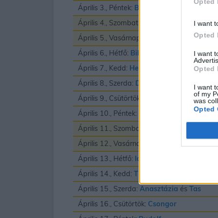
Opted 
Április 3., Péntek:
Buda
és
Richard
Április 4., Szombat:
Izidor
I want t
Opted 
Április 5., Vasárnap:
Vince
Április 6., Hétfő:
Biborka
és
Vilmos
I want 
Advertis
Április 7., Kedd:
Herman
Opted 
Április 8., Szerda:
Dénes
I want t
of my P
Április 9., Csütörtök:
Erhard
was col
Opted 
Április 10., Péntek:
Zsolt
Április 11., Szombat:
Leó
és
Szaniszló
Április 12., Vasárnap:
Gyula
Április 13., Hétfő:
Ida
Április 14., Kedd:
Tibor
Április 15., Szerda:
Anasztázia
és
Tas
Április 16., Csütörtök:
Csongor