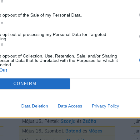
In
Május 3., Vasárnap:
Irma
és
Timea
Jú
Május 4., Hétfő:
Flórián
és
Mónika
Jú
o opt-out of the Sale of my Personal Data.
In
Május 5., Kedd:
Adrián
és
Györgyi
Jú
Május 6., Szerda:
Frida
és
Ivett
Jú
to opt-out of processing my Personal Data for Targeted
ing.
Május 7., Csütörtök:
Gizella
Jú
In
Május 8., Péntek:
Mihály
Jú
o opt-out of Collection, Use, Retention, Sale, and/or Sharing
ersonal Data that Is Unrelated with the Purposes for which it
Május 9., Szombat:
Gergely
Jú
lected.
Out
Május 10., Vasárnap:
Ármin
és
Pálma
Jú
Május 11., Hétfő:
Ferenc
Jú
CONFIRM
Május 12., Kedd:
Pongrác
Jú
Május 13., Szerda:
Imola
és
Szervác
Jú
Data Deletion
Data Access
Privacy Policy
Május 14., Csütörtök:
Bonifác
Jú
Május 15., Péntek:
Szonja
és
Zsófia
Jú
Május 16., Szombat:
Botond
és
Mózes
Jú