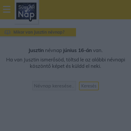
sussfelnap.hu
időjárás
Mikor van Jusztin névnap?
Jusztin
névnap
június 16-án
van.
Ha van Jusztin ismerősöd, töltsd le az alábbi névnapi
köszöntő képet és küldd el neki.
Keresés