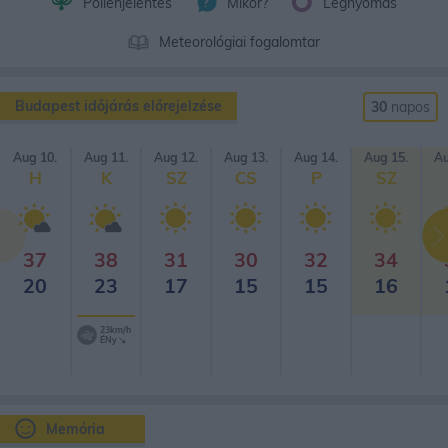
Pollenjelentés
Mikor?
Légnyomás
Meteorológiai fogalomtar
Budapest időjárás előrejelzése
30
napos
Aug 10.
Aug 11.
Aug 12.
Aug 13.
Aug 14.
Aug 15.
Au
H
K
SZ
CS
P
SZ
37
38
31
30
32
34
20
23
17
15
15
16
23km/h
ÉNy
Memória