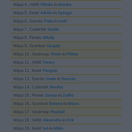
Május 4., Hétfő:
Flórián
és
Mónika
Május 5., Kedd:
Adrián
és
Györgyi
Május 6., Szerda:
Frida
és
Ivett
Május 7., Csütörtök:
Gizella
Május 8., Péntek:
Mihály
Május 9., Szombat:
Gergely
Május 10., Vasárnap:
Ármin
és
Pálma
Május 11., Hétfő:
Ferenc
Május 12., Kedd:
Pongrác
Május 13., Szerda:
Imola
és
Szervác
Május 14., Csütörtök:
Bonifác
Május 15., Péntek:
Szonja
és
Zsófia
Május 16., Szombat:
Botond
és
Mózes
Május 17., Vasárnap:
Paszkál
Május 18., Hétfő:
Alexandra
és
Erik
Május 19., Kedd:
Ivó
és
Milán