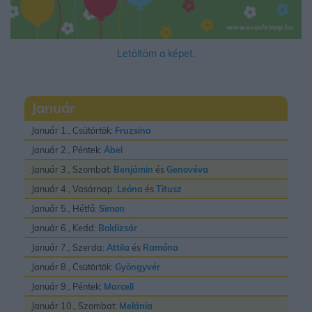
Letöltöm a képet.
Január
Január 1., Csütörtök:
Fruzsina
Január 2., Péntek:
Ábel
Január 3., Szombat:
Benjámin
és
Genovéva
Január 4., Vasárnap:
Leóna
és
Titusz
Január 5., Hétfő:
Simon
Január 6., Kedd:
Boldizsár
Január 7., Szerda:
Attila
és
Ramóna
Január 8., Csütörtök:
Gyöngyvér
Január 9., Péntek:
Marcell
Január 10., Szombat:
Melánia