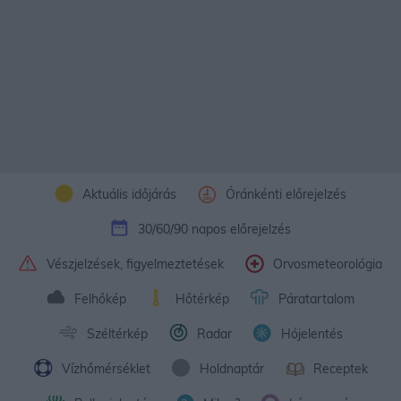
Aktuális időjárás
Óránkénti előrejelzés
30/60/90 napos előrejelzés
Vészjelzések, figyelmeztetések
Orvosmeteorológia
Felhőkép
Hőtérkép
Páratartalom
Széltérkép
Radar
Hójelentés
Vízhőmérséklet
Holdnaptár
Receptek