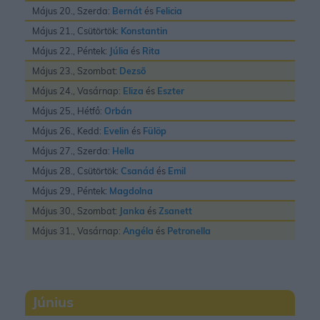
Május 20., Szerda:
Bernát
és
Felicia
Május 21., Csütörtök:
Konstantin
Május 22., Péntek:
Júlia
és
Rita
Május 23., Szombat:
Dezsõ
Május 24., Vasárnap:
Eliza
és
Eszter
Május 25., Hétfő:
Orbán
Május 26., Kedd:
Evelin
és
Fülöp
Május 27., Szerda:
Hella
Május 28., Csütörtök:
Csanád
és
Emil
Május 29., Péntek:
Magdolna
Május 30., Szombat:
Janka
és
Zsanett
Május 31., Vasárnap:
Angéla
és
Petronella
Június