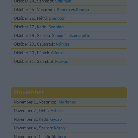
Október 24., Szombat:
Salamon
Október 25., Vasárnap:
Bianka
és
Blanka
Október 26., Hétfő:
Dömötör
Október 27., Kedd:
Szabina
Október 28., Szerda:
Simon
és
Szimonetta
Október 29., Csütörtök:
Nárcisz
Október 30., Péntek:
Alfonz
Október 31., Szombat:
Farkas
November
November 1., Vasárnap:
Marianna
November 2., Hétfő:
Achilles
November 3., Kedd:
Gyõzõ
November 4., Szerda:
Károly
November 5., Csütörtök:
Imre