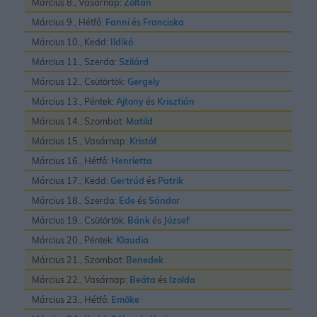
Március 8., Vasárnap:
Zoltán
Március 9., Hétfő:
Fanni
és
Franciska
Március 10., Kedd:
Ildikó
Március 11., Szerda:
Szilárd
Március 12., Csütörtök:
Gergely
Március 13., Péntek:
Ajtony
és
Krisztián
Március 14., Szombat:
Matild
Március 15., Vasárnap:
Kristóf
Március 16., Hétfő:
Henrietta
Március 17., Kedd:
Gertrúd
és
Patrik
Március 18., Szerda:
Ede
és
Sándor
Március 19., Csütörtök:
Bánk
és
József
Március 20., Péntek:
Klaudia
Március 21., Szombat:
Benedek
Március 22., Vasárnap:
Beáta
és
Izolda
Március 23., Hétfő:
Emõke