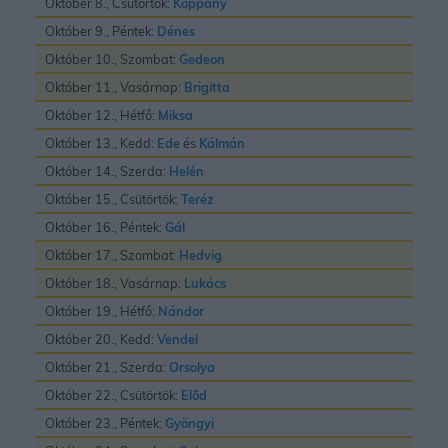
Október 8., Csütörtök:
Koppány
Október 9., Péntek:
Dénes
Október 10., Szombat:
Gedeon
Október 11., Vasárnap:
Brigitta
Október 12., Hétfő:
Miksa
Október 13., Kedd:
Ede
és
Kálmán
Október 14., Szerda:
Helén
Október 15., Csütörtök:
Teréz
Október 16., Péntek:
Gál
Október 17., Szombat:
Hedvig
Október 18., Vasárnap:
Lukács
Október 19., Hétfő:
Nándor
Október 20., Kedd:
Vendel
Október 21., Szerda:
Orsolya
Október 22., Csütörtök:
Elõd
Október 23., Péntek:
Gyöngyi