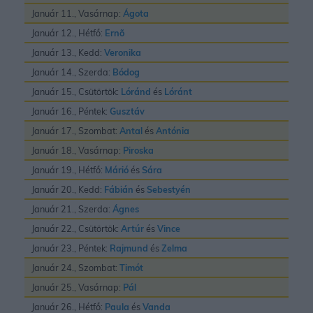
Január 11., Vasárnap:
Ágota
Január 12., Hétfő:
Ernõ
Január 13., Kedd:
Veronika
Január 14., Szerda:
Bódog
Január 15., Csütörtök:
Lóránd
és
Lóránt
Január 16., Péntek:
Gusztáv
Január 17., Szombat:
Antal
és
Antónia
Január 18., Vasárnap:
Piroska
Január 19., Hétfő:
Márió
és
Sára
Január 20., Kedd:
Fábián
és
Sebestyén
Január 21., Szerda:
Ágnes
Január 22., Csütörtök:
Artúr
és
Vince
Január 23., Péntek:
Rajmund
és
Zelma
Január 24., Szombat:
Timót
Január 25., Vasárnap:
Pál
Január 26., Hétfő:
Paula
és
Vanda