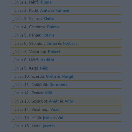
Június 1., Hétfő:
Tünde
Június 2., Kedd:
Anita
és
Kármen
Június 3., Szerda:
Klotild
Június 4., Csütörtök:
Bulcsú
Június 5., Péntek:
Fatime
Június 6., Szombat:
Cintia
és
Norbert
Június 7., Vasárnap:
Róbert
Június 8., Hétfő:
Medárd
Június 9., Kedd:
Félix
Június 10., Szerda:
Gréta
és
Margit
Június 11., Csütörtök:
Barnabás
Június 12., Péntek:
Villõ
Június 13., Szombat:
Anett
és
Antal
Június 14., Vasárnap:
Vazul
Június 15., Hétfő:
Jolán
és
Vid
Június 16., Kedd:
Jusztin