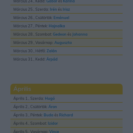
Március 24., Kedd:
Gábor
és
Karina
Március 25., Szerda:
Irén
és
Irisz
Március 26., Csütörtök:
Emánuel
Március 27., Péntek:
Hajnalka
Március 28., Szombat:
Gedeon
és
Johanna
Március 29., Vasárnap:
Auguszta
Március 30., Hétfő:
Zalán
Március 31., Kedd:
Árpád
Április
Április 1., Szerda:
Hugó
Április 2., Csütörtök:
Áron
Április 3., Péntek:
Buda
és
Richard
Április 4., Szombat:
Izidor
Április 5., Vasárnap:
Vince