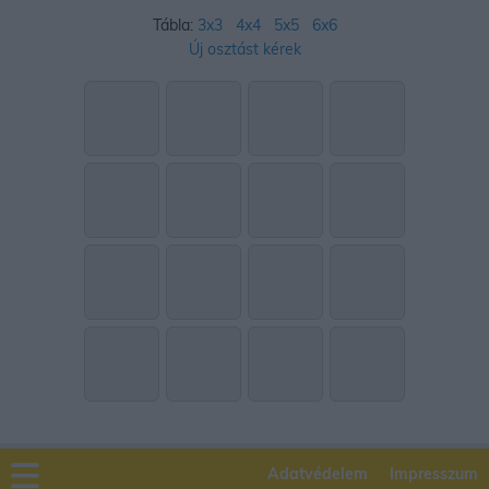
Tábla:
3x3
4x4
5x5
6x6
Új osztást kérek
Adatvédelem
Impresszum