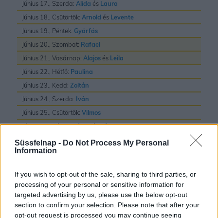
Június 17., Szerda:
Alida
és
Laura
Június 18., Csütörtök:
Arnold
és
Levente
Június 19., Péntek:
Gyárfás
Június 20., Szombat:
Rafael
Június 21., Vasárnap:
Alajos
és
Leila
Június 22., Hétfő:
Paulina
Június 23., Kedd:
Zoltán
Június 24., Szerda:
Iván
Június 25., Csütörtök:
Vilmos
Június 26., Péntek:
János
és
Pál
Június 27., Szombat:
László
Süssfelnap -
Do Not Process My Personal
Information
Június 28., Vasárnap:
Irén
és
Levente
Június 29., Hétfő:
Pál
és
Péter
If you wish to opt-out of the sale, sharing to third parties, or
Június 30., Kedd:
Pál
processing of your personal or sensitive information for
targeted advertising by us, please use the below opt-out
section to confirm your selection. Please note that after your
opt-out request is processed you may continue seeing