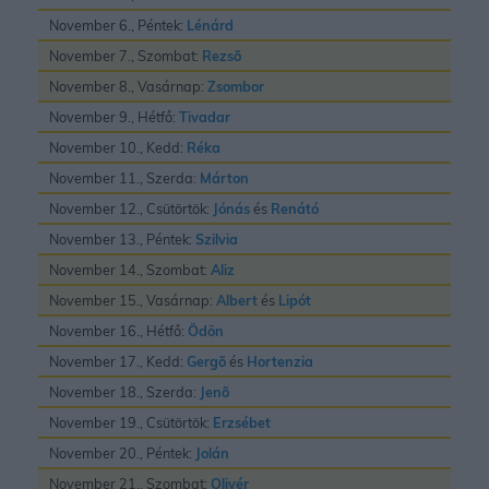
November 6., Péntek:
Lénárd
November 7., Szombat:
Rezsõ
November 8., Vasárnap:
Zsombor
November 9., Hétfő:
Tivadar
November 10., Kedd:
Réka
November 11., Szerda:
Márton
November 12., Csütörtök:
Jónás
és
Renátó
November 13., Péntek:
Szilvia
November 14., Szombat:
Aliz
November 15., Vasárnap:
Albert
és
Lipót
November 16., Hétfő:
Ödön
November 17., Kedd:
Gergõ
és
Hortenzia
November 18., Szerda:
Jenõ
November 19., Csütörtök:
Erzsébet
November 20., Péntek:
Jolán
November 21., Szombat:
Olivér