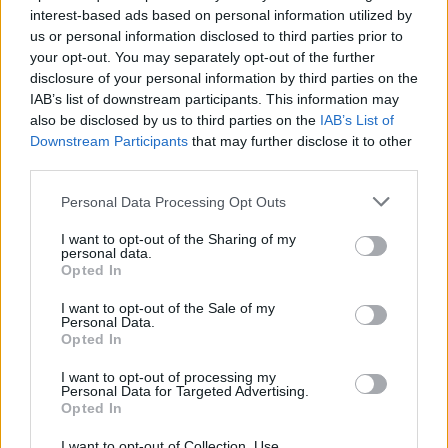
interest-based ads based on personal information utilized by
Július
us or personal information disclosed to third parties prior to
Július 1., Szerda:
Annamária
és
Tihamér
your opt-out. You may separately opt-out of the further
disclosure of your personal information by third parties on the
Július 2., Csütörtök:
Ottó
IAB’s list of downstream participants. This information may
Július 3., Péntek:
Kornél
és
Soma
also be disclosed by us to third parties on the
IAB’s List of
Július 4., Szombat:
Ulrik
Downstream Participants
that may further disclose it to other
third parties.
Július 5., Vasárnap:
Emese
és
Sarolta
Július 6., Hétfő:
Csaba
Personal Data Processing Opt Outs
Július 7., Kedd:
Apollónia
I want to opt-out of the Sharing of my
Július 8., Szerda:
Ellák
personal data.
Opted In
Július 9., Csütörtök:
Lukrécia
Július 10., Péntek:
Amália
I want to opt-out of the Sale of my
Personal Data.
Július 11., Szombat:
Lili
és
Nóra
Opted In
Július 12., Vasárnap:
Dalma
és
Izabella
I want to opt-out of processing my
Personal Data for Targeted Advertising.
Július 13., Hétfő:
Jenõ
Opted In
Július 14., Kedd:
Ors
és
Stella
I want to opt-out of Collection, Use,
Július 15., Szerda:
Henrik
és
Roland