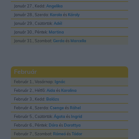
Január 27., Kedd:
Angelika
Január 28., Szerda:
Karola
és
Károly
Január 29., Csütörtök:
Adél
Január 30., Péntek:
Martina
Január 31., Szombat:
Gerda
és
Marcella
Február
Február 1., Vasárnap:
Ignác
Február 2., Hétfő:
Aida
és
Karolina
Február 3., Kedd:
Balázs
Február 4., Szerda:
Csenge
és
Ráhel
Február 5., Csütörtök:
Ágota
és
Ingrid
Február 6., Péntek:
Dóra
és
Dorottya
Február 7., Szombat:
Rómeó
és
Tódor