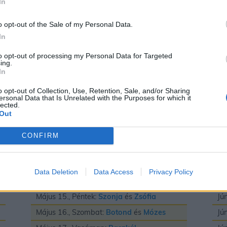
In
Május 3., Vasárnap:
Irma
és
Timea
Jú
Május 4., Hétfő:
Flórián
és
Mónika
Jú
o opt-out of the Sale of my Personal Data.
In
Május 5., Kedd:
Adrián
és
Györgyi
Jú
Május 6., Szerda:
Frida
és
Ivett
Jú
to opt-out of processing my Personal Data for Targeted
ing.
Május 7., Csütörtök:
Gizella
Jú
In
Május 8., Péntek:
Mihály
Jú
o opt-out of Collection, Use, Retention, Sale, and/or Sharing
ersonal Data that Is Unrelated with the Purposes for which it
Május 9., Szombat:
Gergely
Jú
lected.
Out
Május 10., Vasárnap:
Ármin
és
Pálma
Jú
Május 11., Hétfő:
Ferenc
Jú
CONFIRM
Május 12., Kedd:
Pongrác
Jú
Május 13., Szerda:
Imola
és
Szervác
Jú
Data Deletion
Data Access
Privacy Policy
Május 14., Csütörtök:
Bonifác
Jú
Május 15., Péntek:
Szonja
és
Zsófia
Jú
Május 16., Szombat:
Botond
és
Mózes
Jú