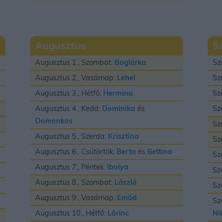
Augusztus
S
Augusztus 1., Szombat:
Boglárka
Sz
Augusztus 2., Vasárnap:
Lehel
Sz
Augusztus 3., Hétfő:
Hermina
Sz
Augusztus 4., Kedd:
Dominika
és
Sz
Domonkos
Sz
Augusztus 5., Szerda:
Krisztina
Sz
Augusztus 6., Csütörtök:
Berta
és
Bettina
Sz
Augusztus 7., Péntek:
Ibolya
Sz
Augusztus 8., Szombat:
László
Sz
Augusztus 9., Vasárnap:
Emõd
Sz
Augusztus 10., Hétfő:
Lõrinc
Ni