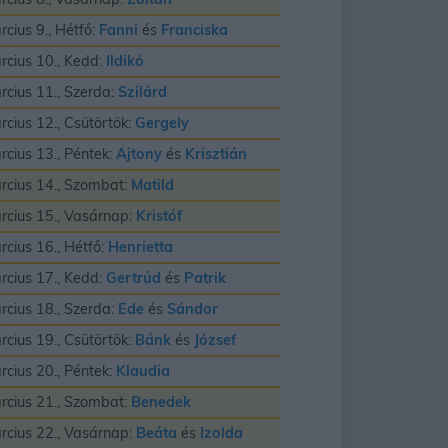
rcius 9., Hétfő:
Fanni
és
Franciska
rcius 10., Kedd:
Ildikó
rcius 11., Szerda:
Szilárd
rcius 12., Csütörtök:
Gergely
rcius 13., Péntek:
Ajtony
és
Krisztián
rcius 14., Szombat:
Matild
rcius 15., Vasárnap:
Kristóf
rcius 16., Hétfő:
Henrietta
rcius 17., Kedd:
Gertrúd
és
Patrik
rcius 18., Szerda:
Ede
és
Sándor
rcius 19., Csütörtök:
Bánk
és
József
rcius 20., Péntek:
Klaudia
rcius 21., Szombat:
Benedek
rcius 22., Vasárnap:
Beáta
és
Izolda