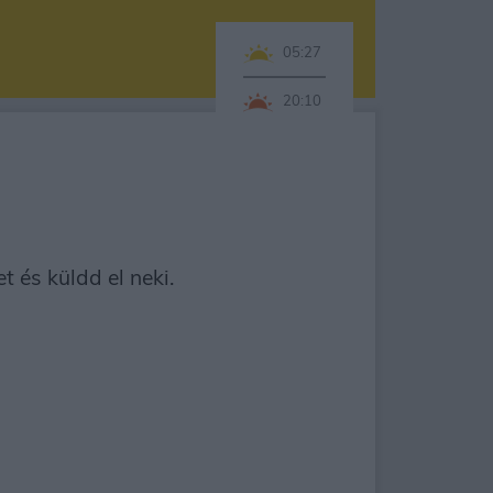
05:27
20:10
 és küldd el neki.