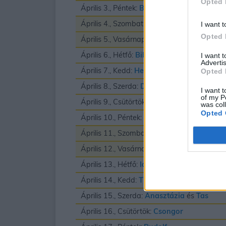
Opted 
Április 3., Péntek:
Buda
és
Richard
Április 4., Szombat:
Izidor
I want t
Opted 
Április 5., Vasárnap:
Vince
Április 6., Hétfő:
Biborka
és
Vilmos
I want 
Advertis
Április 7., Kedd:
Herman
Opted 
Április 8., Szerda:
Dénes
I want t
of my P
Április 9., Csütörtök:
Erhard
was col
Opted 
Április 10., Péntek:
Zsolt
Április 11., Szombat:
Leó
és
Szaniszló
Április 12., Vasárnap:
Gyula
Április 13., Hétfő:
Ida
Április 14., Kedd:
Tibor
Április 15., Szerda:
Anasztázia
és
Tas
Április 16., Csütörtök:
Csongor