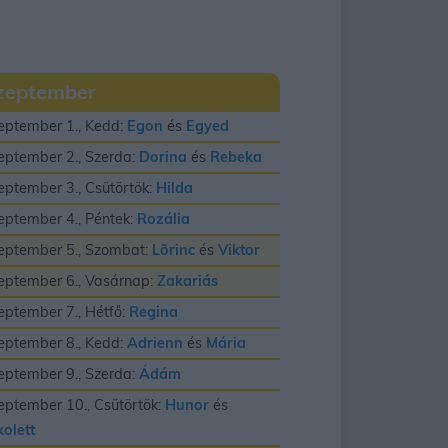
zeptember
eptember 1., Kedd:
Egon
és
Egyed
eptember 2., Szerda:
Dorina
és
Rebeka
eptember 3., Csütörtök:
Hilda
eptember 4., Péntek:
Rozália
eptember 5., Szombat:
Lõrinc
és
Viktor
eptember 6., Vasárnap:
Zakariás
eptember 7., Hétfő:
Regina
eptember 8., Kedd:
Adrienn
és
Mária
eptember 9., Szerda:
Ádám
eptember 10., Csütörtök:
Hunor
és
kolett