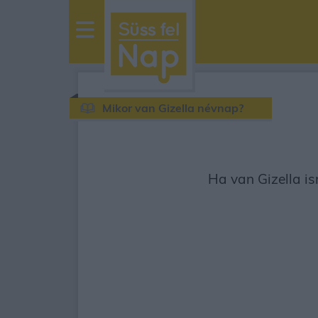
sussfelnap.hu
időjárás
Mikor van Gizella névnap?
Ha van Gizella is