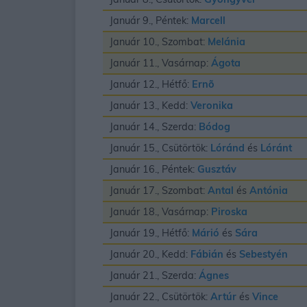
Január 9., Péntek:
Marcell
Január 10., Szombat:
Melánia
Január 11., Vasárnap:
Ágota
Január 12., Hétfő:
Ernõ
Január 13., Kedd:
Veronika
Január 14., Szerda:
Bódog
Január 15., Csütörtök:
Lóránd
és
Lóránt
Január 16., Péntek:
Gusztáv
Január 17., Szombat:
Antal
és
Antónia
Január 18., Vasárnap:
Piroska
Január 19., Hétfő:
Márió
és
Sára
Január 20., Kedd:
Fábián
és
Sebestyén
Január 21., Szerda:
Ágnes
Január 22., Csütörtök:
Artúr
és
Vince