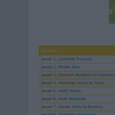
Január
Január 1., Csütörtök:
Fruzsina
Január 2., Péntek:
Ábel
Január 3., Szombat:
Benjámin
és
Genovév
Január 4., Vasárnap:
Leóna
és
Titusz
Január 5., Hétfő:
Simon
Január 6., Kedd:
Boldizsár
Január 7., Szerda:
Attila
és
Ramóna
Január 8., Csütörtök:
Gyöngyvér