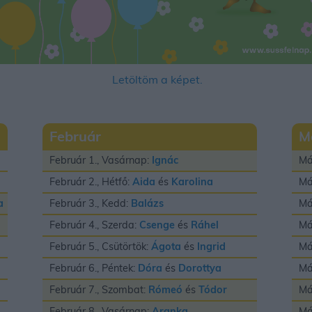
Letöltöm a képet.
Február
M
Február 1., Vasárnap:
Ignác
Má
Február 2., Hétfő:
Aida
és
Karolina
Má
a
Február 3., Kedd:
Balázs
Má
Február 4., Szerda:
Csenge
és
Ráhel
Má
Február 5., Csütörtök:
Ágota
és
Ingrid
Má
Február 6., Péntek:
Dóra
és
Dorottya
Má
Február 7., Szombat:
Rómeó
és
Tódor
Má
Február 8., Vasárnap:
Aranka
Má