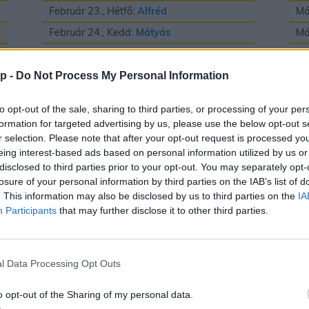
Február 23., Hétfő:
Alfréd
Má
Február 24., Kedd:
Mátyás
Má
Február 25., Szerda:
Géza
Má
Február 26., Csütörtök:
Edina
Má
p -
Do Not Process My Personal Information
Február 27., Péntek:
Ákos
és
Bátor
Má
to opt-out of the sale, sharing to third parties, or processing of your per
Február 28., Szombat:
Elemér
Má
formation for targeted advertising by us, please use the below opt-out s
r selection. Please note that after your opt-out request is processed y
Má
eing interest-based ads based on personal information utilized by us or
Má
disclosed to third parties prior to your opt-out. You may separately opt-
losure of your personal information by third parties on the IAB’s list of
Má
. This information may also be disclosed by us to third parties on the
IA
Participants
that may further disclose it to other third parties.
Május
J
l Data Processing Opt Outs
Május 1., Péntek:
Fülöp
és
Jakab
Jú
o opt-out of the Sharing of my personal data.
Május 2., Szombat:
Zsigmond
Jú