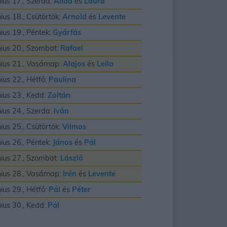
nius 17., Szerda:
Alida
és
Laura
nius 18., Csütörtök:
Arnold
és
Levente
nius 19., Péntek:
Gyárfás
nius 20., Szombat:
Rafael
nius 21., Vasárnap:
Alajos
és
Leila
nius 22., Hétfő:
Paulina
nius 23., Kedd:
Zoltán
nius 24., Szerda:
Iván
nius 25., Csütörtök:
Vilmos
nius 26., Péntek:
János
és
Pál
nius 27., Szombat:
László
nius 28., Vasárnap:
Irén
és
Levente
nius 29., Hétfő:
Pál
és
Péter
nius 30., Kedd:
Pál