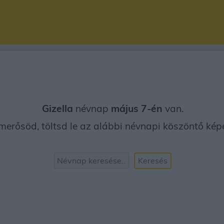
Gizella
névnap
május 7-én
van.
merősöd, töltsd le az alábbi névnapi köszöntő képet
Keresés