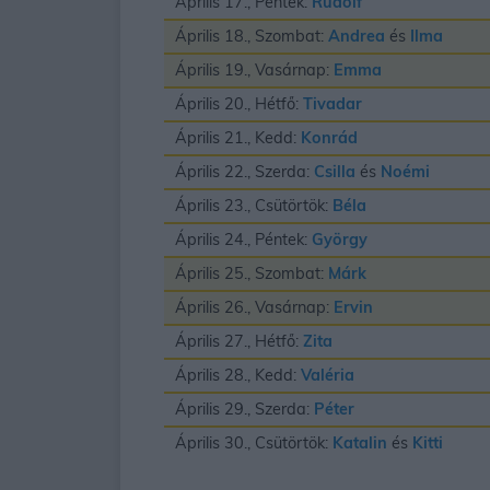
Április 17., Péntek:
Rudolf
Április 18., Szombat:
Andrea
és
Ilma
Április 19., Vasárnap:
Emma
Április 20., Hétfő:
Tivadar
Április 21., Kedd:
Konrád
Április 22., Szerda:
Csilla
és
Noémi
Április 23., Csütörtök:
Béla
Április 24., Péntek:
György
Április 25., Szombat:
Márk
Április 26., Vasárnap:
Ervin
Április 27., Hétfő:
Zita
Április 28., Kedd:
Valéria
Április 29., Szerda:
Péter
Április 30., Csütörtök:
Katalin
és
Kitti