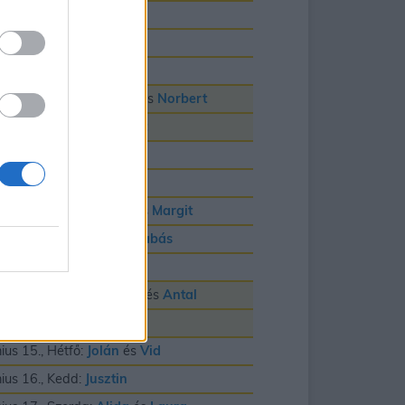
nius 3., Szerda:
Klotild
nius 4., Csütörtök:
Bulcsú
nius 5., Péntek:
Fatime
nius 6., Szombat:
Cintia
és
Norbert
nius 7., Vasárnap:
Róbert
nius 8., Hétfő:
Medárd
nius 9., Kedd:
Félix
nius 10., Szerda:
Gréta
és
Margit
nius 11., Csütörtök:
Barnabás
nius 12., Péntek:
Villõ
nius 13., Szombat:
Anett
és
Antal
nius 14., Vasárnap:
Vazul
nius 15., Hétfő:
Jolán
és
Vid
nius 16., Kedd:
Jusztin