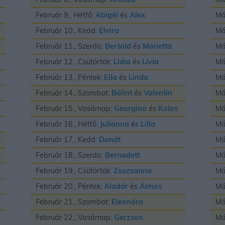
Február 9., Hétfő:
Abigél
és
Alex
Má
Február 10., Kedd:
Elvira
Má
Február 11., Szerda:
Bertold
és
Marietta
Má
Február 12., Csütörtök:
Lidia
és
Livia
Má
Február 13., Péntek:
Ella
és
Linda
Má
Február 14., Szombat:
Bálint
és
Valentin
Má
Február 15., Vasárnap:
Georgina
és
Kolos
Má
Február 16., Hétfő:
Julianna
és
Lilla
Má
Február 17., Kedd:
Donát
Má
Február 18., Szerda:
Bernadett
Má
Február 19., Csütörtök:
Zsuzsanna
Má
Február 20., Péntek:
Aladár
és
Álmos
Má
Február 21., Szombat:
Eleonóra
Má
Február 22., Vasárnap:
Gerzson
Má