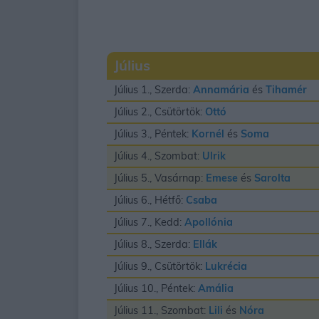
Július
Július 1., Szerda:
Annamária
és
Tihamér
Július 2., Csütörtök:
Ottó
Július 3., Péntek:
Kornél
és
Soma
Július 4., Szombat:
Ulrik
Július 5., Vasárnap:
Emese
és
Sarolta
Július 6., Hétfő:
Csaba
Július 7., Kedd:
Apollónia
Július 8., Szerda:
Ellák
Július 9., Csütörtök:
Lukrécia
Július 10., Péntek:
Amália
Július 11., Szombat:
Lili
és
Nóra