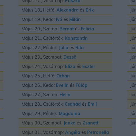
Május 17., Vasárnap:
Paszkál
Jú
Május 18., Hétfő:
Alexandra
és
Erik
Jú
Május 19., Kedd:
Ivó
és
Milán
Jú
Május 20., Szerda:
Bernát
és
Felicia
Jú
Május 21., Csütörtök:
Konstantin
Jú
Május 22., Péntek:
Júlia
és
Rita
Jú
Május 23., Szombat:
Dezsõ
Jú
Május 24., Vasárnap:
Eliza
és
Eszter
Jú
Május 25., Hétfő:
Orbán
Jú
Május 26., Kedd:
Evelin
és
Fülöp
Jú
Május 27., Szerda:
Hella
Jú
Május 28., Csütörtök:
Csanád
és
Emil
Jú
Május 29., Péntek:
Magdolna
Jú
Május 30., Szombat:
Janka
és
Zsanett
Jú
Május 31., Vasárnap:
Angéla
és
Petronella