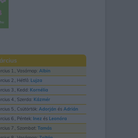
árcius
rcius 1., Vasárnap:
Albin
rcius 2., Hétfő:
Lujza
rcius 3., Kedd:
Kornélia
rcius 4., Szerda:
Kázmér
rcius 5., Csütörtök:
Adorján
és
Adrián
rcius 6., Péntek:
Inez
és
Leonóra
rcius 7., Szombat:
Tamás
rcius 8., Vasárnap:
Zoltán