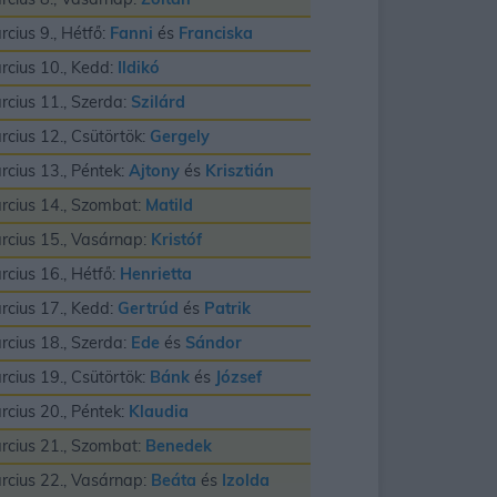
rcius 9., Hétfő:
Fanni
és
Franciska
rcius 10., Kedd:
Ildikó
rcius 11., Szerda:
Szilárd
rcius 12., Csütörtök:
Gergely
rcius 13., Péntek:
Ajtony
és
Krisztián
rcius 14., Szombat:
Matild
rcius 15., Vasárnap:
Kristóf
rcius 16., Hétfő:
Henrietta
rcius 17., Kedd:
Gertrúd
és
Patrik
rcius 18., Szerda:
Ede
és
Sándor
rcius 19., Csütörtök:
Bánk
és
József
rcius 20., Péntek:
Klaudia
rcius 21., Szombat:
Benedek
rcius 22., Vasárnap:
Beáta
és
Izolda