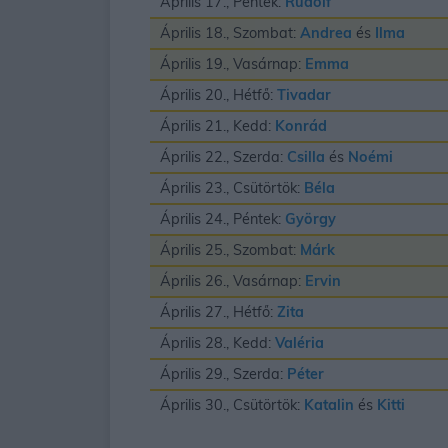
Április 17., Péntek:
Rudolf
Április 18., Szombat:
Andrea
és
Ilma
Április 19., Vasárnap:
Emma
Április 20., Hétfő:
Tivadar
Április 21., Kedd:
Konrád
Április 22., Szerda:
Csilla
és
Noémi
Április 23., Csütörtök:
Béla
Április 24., Péntek:
György
Április 25., Szombat:
Márk
Április 26., Vasárnap:
Ervin
Április 27., Hétfő:
Zita
Április 28., Kedd:
Valéria
Április 29., Szerda:
Péter
Április 30., Csütörtök:
Katalin
és
Kitti