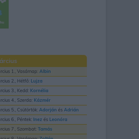
árcius
rcius 1., Vasárnap:
Albin
rcius 2., Hétfő:
Lujza
rcius 3., Kedd:
Kornélia
rcius 4., Szerda:
Kázmér
rcius 5., Csütörtök:
Adorján
és
Adrián
rcius 6., Péntek:
Inez
és
Leonóra
rcius 7., Szombat:
Tamás
rcius 8., Vasárnap:
Zoltán