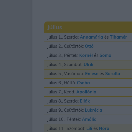
Július
Július 1., Szerda:
Annamária
és
Tihamér
Július 2., Csütörtök:
Ottó
Július 3., Péntek:
Kornél
és
Soma
Július 4., Szombat:
Ulrik
Július 5., Vasárnap:
Emese
és
Sarolta
Július 6., Hétfő:
Csaba
Július 7., Kedd:
Apollónia
Július 8., Szerda:
Ellák
Július 9., Csütörtök:
Lukrécia
Július 10., Péntek:
Amália
Július 11., Szombat:
Lili
és
Nóra