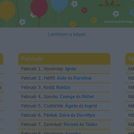
Letöltöm a képet.
Február
M
Február 1., Vasárnap:
Ignác
Má
Február 2., Hétfő:
Aida
és
Karolina
Má
a
Február 3., Kedd:
Balázs
Má
Február 4., Szerda:
Csenge
és
Ráhel
Má
Február 5., Csütörtök:
Ágota
és
Ingrid
Má
Február 6., Péntek:
Dóra
és
Dorottya
Má
Február 7., Szombat:
Rómeó
és
Tódor
Má
Február 8., Vasárnap:
Aranka
Má