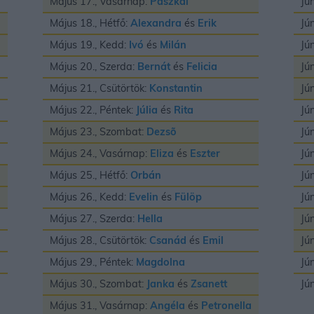
Május 17., Vasárnap:
Paszkál
Jú
Május 18., Hétfő:
Alexandra
és
Erik
Jú
Május 19., Kedd:
Ivó
és
Milán
Jú
Május 20., Szerda:
Bernát
és
Felicia
Jú
Május 21., Csütörtök:
Konstantin
Jú
Május 22., Péntek:
Júlia
és
Rita
Jú
Május 23., Szombat:
Dezsõ
Jú
Május 24., Vasárnap:
Eliza
és
Eszter
Jú
Május 25., Hétfő:
Orbán
Jú
Május 26., Kedd:
Evelin
és
Fülöp
Jú
Május 27., Szerda:
Hella
Jú
Május 28., Csütörtök:
Csanád
és
Emil
Jú
Május 29., Péntek:
Magdolna
Jú
Május 30., Szombat:
Janka
és
Zsanett
Jú
Május 31., Vasárnap:
Angéla
és
Petronella