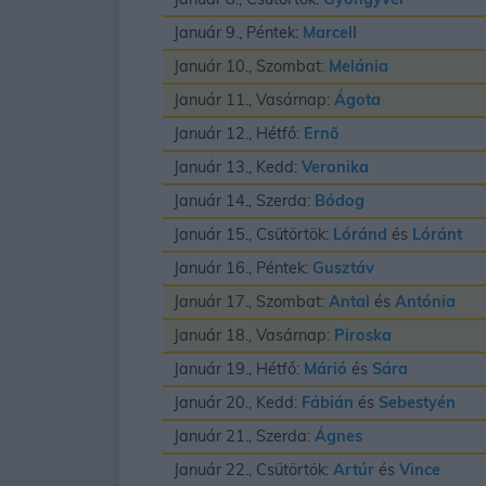
Január 9., Péntek:
Marcell
Január 10., Szombat:
Melánia
Január 11., Vasárnap:
Ágota
Január 12., Hétfő:
Ernõ
Január 13., Kedd:
Veronika
Január 14., Szerda:
Bódog
Január 15., Csütörtök:
Lóránd
és
Lóránt
Január 16., Péntek:
Gusztáv
Január 17., Szombat:
Antal
és
Antónia
Január 18., Vasárnap:
Piroska
Január 19., Hétfő:
Márió
és
Sára
Január 20., Kedd:
Fábián
és
Sebestyén
Január 21., Szerda:
Ágnes
Január 22., Csütörtök:
Artúr
és
Vince