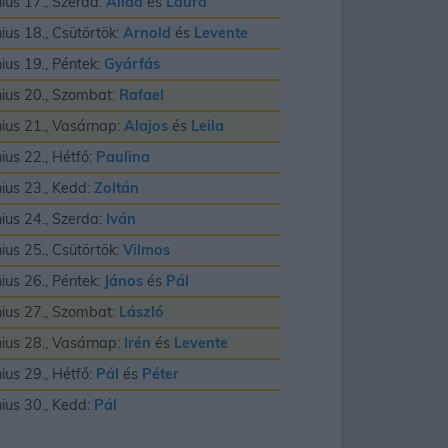
nius 17., Szerda:
Alida
és
Laura
nius 18., Csütörtök:
Arnold
és
Levente
nius 19., Péntek:
Gyárfás
nius 20., Szombat:
Rafael
nius 21., Vasárnap:
Alajos
és
Leila
nius 22., Hétfő:
Paulina
nius 23., Kedd:
Zoltán
nius 24., Szerda:
Iván
nius 25., Csütörtök:
Vilmos
nius 26., Péntek:
János
és
Pál
nius 27., Szombat:
László
nius 28., Vasárnap:
Irén
és
Levente
nius 29., Hétfő:
Pál
és
Péter
nius 30., Kedd:
Pál