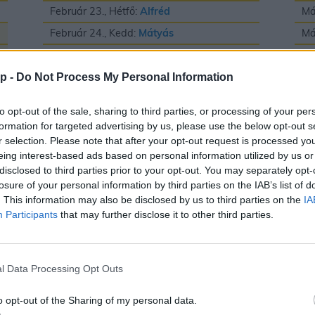
Február 23., Hétfő:
Alfréd
Má
Február 24., Kedd:
Mátyás
Má
Február 25., Szerda:
Géza
Má
Február 26., Csütörtök:
Edina
Má
p -
Do Not Process My Personal Information
Február 27., Péntek:
Ákos
és
Bátor
Má
to opt-out of the sale, sharing to third parties, or processing of your per
Február 28., Szombat:
Elemér
Má
formation for targeted advertising by us, please use the below opt-out s
r selection. Please note that after your opt-out request is processed y
Má
eing interest-based ads based on personal information utilized by us or
Má
disclosed to third parties prior to your opt-out. You may separately opt-
losure of your personal information by third parties on the IAB’s list of
Má
. This information may also be disclosed by us to third parties on the
IA
Participants
that may further disclose it to other third parties.
Május
J
l Data Processing Opt Outs
Május 1., Péntek:
Fülöp
és
Jakab
Jú
o opt-out of the Sharing of my personal data.
Május 2., Szombat:
Zsigmond
Jú