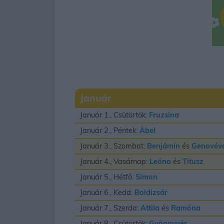
Január
Január 1., Csütörtök:
Fruzsina
Január 2., Péntek:
Ábel
Január 3., Szombat:
Benjámin
és
Genovév
Január 4., Vasárnap:
Leóna
és
Titusz
Január 5., Hétfő:
Simon
Január 6., Kedd:
Boldizsár
Január 7., Szerda:
Attila
és
Ramóna
Január 8., Csütörtök:
Gyöngyvér