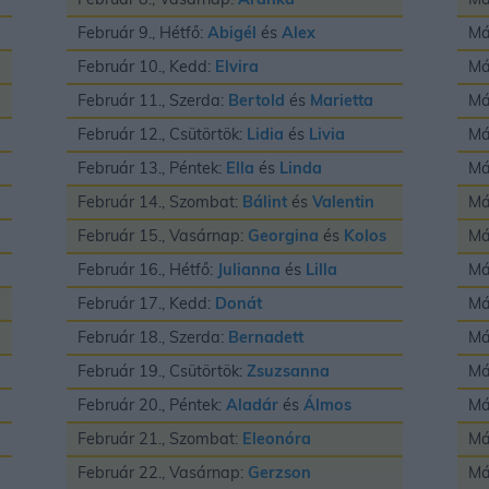
Február 9., Hétfő:
Abigél
és
Alex
Má
Február 10., Kedd:
Elvira
Má
Február 11., Szerda:
Bertold
és
Marietta
Má
Február 12., Csütörtök:
Lidia
és
Livia
Má
Február 13., Péntek:
Ella
és
Linda
Má
Február 14., Szombat:
Bálint
és
Valentin
Má
Február 15., Vasárnap:
Georgina
és
Kolos
Má
Február 16., Hétfő:
Julianna
és
Lilla
Má
Február 17., Kedd:
Donát
Má
Február 18., Szerda:
Bernadett
Má
Február 19., Csütörtök:
Zsuzsanna
Má
Február 20., Péntek:
Aladár
és
Álmos
Má
Február 21., Szombat:
Eleonóra
Má
Február 22., Vasárnap:
Gerzson
Má