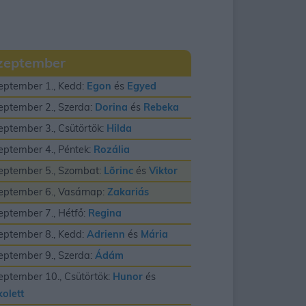
zeptember
eptember 1., Kedd:
Egon
és
Egyed
eptember 2., Szerda:
Dorina
és
Rebeka
eptember 3., Csütörtök:
Hilda
eptember 4., Péntek:
Rozália
eptember 5., Szombat:
Lõrinc
és
Viktor
eptember 6., Vasárnap:
Zakariás
eptember 7., Hétfő:
Regina
eptember 8., Kedd:
Adrienn
és
Mária
eptember 9., Szerda:
Ádám
eptember 10., Csütörtök:
Hunor
és
kolett