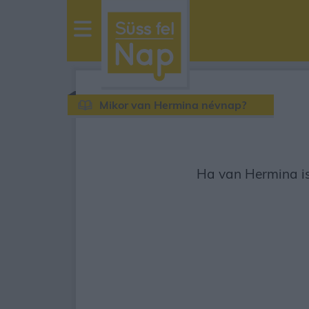
sussfelnap.hu
időjárás
Mikor van Hermina névnap?
Ha van Hermina ism