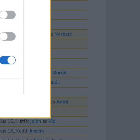
nius 3., Szerda:
Klotild
nius 4., Csütörtök:
Bulcsú
nius 5., Péntek:
Fatime
nius 6., Szombat:
Cintia
és
Norbert
nius 7., Vasárnap:
Róbert
nius 8., Hétfő:
Medárd
nius 9., Kedd:
Félix
nius 10., Szerda:
Gréta
és
Margit
nius 11., Csütörtök:
Barnabás
nius 12., Péntek:
Villõ
nius 13., Szombat:
Anett
és
Antal
nius 14., Vasárnap:
Vazul
nius 15., Hétfő:
Jolán
és
Vid
nius 16., Kedd:
Jusztin