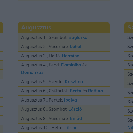
Augusztus
S
Augusztus 1., Szombat:
Boglárka
Sz
Augusztus 2., Vasárnap:
Lehel
Sz
Augusztus 3., Hétfő:
Hermina
Sz
Augusztus 4., Kedd:
Dominika
és
Sz
Domonkos
Sz
Augusztus 5., Szerda:
Krisztina
Sz
Augusztus 6., Csütörtök:
Berta
és
Bettina
Sz
Augusztus 7., Péntek:
Ibolya
Sz
Augusztus 8., Szombat:
László
Sz
Augusztus 9., Vasárnap:
Emõd
Sz
Augusztus 10., Hétfő:
Lõrinc
Ni