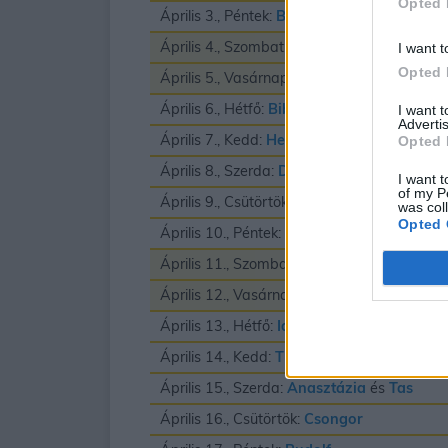
Opted 
Április 3., Péntek:
Buda
és
Richard
Április 4., Szombat:
Izidor
I want t
Opted 
Április 5., Vasárnap:
Vince
Április 6., Hétfő:
Biborka
és
Vilmos
I want 
Advertis
Április 7., Kedd:
Herman
Opted 
Április 8., Szerda:
Dénes
I want t
of my P
Április 9., Csütörtök:
Erhard
was col
Opted 
Április 10., Péntek:
Zsolt
Április 11., Szombat:
Leó
és
Szaniszló
Április 12., Vasárnap:
Gyula
Április 13., Hétfő:
Ida
Április 14., Kedd:
Tibor
Április 15., Szerda:
Anasztázia
és
Tas
Április 16., Csütörtök:
Csongor