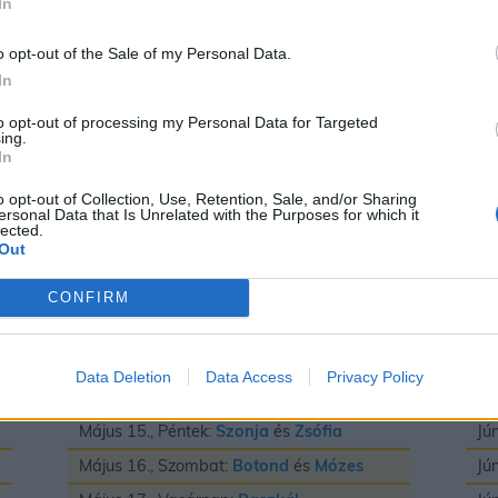
In
Május 3., Vasárnap:
Irma
és
Timea
Jú
Május 4., Hétfő:
Flórián
és
Mónika
Jú
o opt-out of the Sale of my Personal Data.
In
Május 5., Kedd:
Adrián
és
Györgyi
Jú
Május 6., Szerda:
Frida
és
Ivett
Jú
to opt-out of processing my Personal Data for Targeted
ing.
Május 7., Csütörtök:
Gizella
Jú
In
Május 8., Péntek:
Mihály
Jú
o opt-out of Collection, Use, Retention, Sale, and/or Sharing
ersonal Data that Is Unrelated with the Purposes for which it
Május 9., Szombat:
Gergely
Jú
lected.
Out
Május 10., Vasárnap:
Ármin
és
Pálma
Jú
Május 11., Hétfő:
Ferenc
Jú
CONFIRM
Május 12., Kedd:
Pongrác
Jú
Május 13., Szerda:
Imola
és
Szervác
Jú
Data Deletion
Data Access
Privacy Policy
Május 14., Csütörtök:
Bonifác
Jú
Május 15., Péntek:
Szonja
és
Zsófia
Jú
Május 16., Szombat:
Botond
és
Mózes
Jú