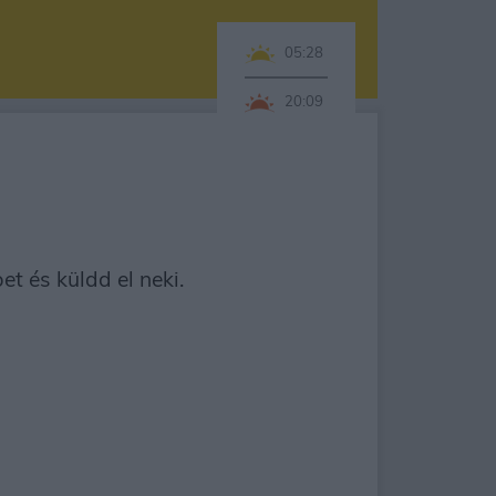
05:28
20:09
t és küldd el neki.