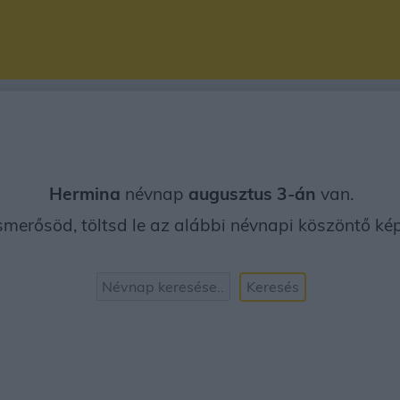
Hermina
névnap
augusztus 3-án
van.
erősöd, töltsd le az alábbi névnapi köszöntő képe
Keresés