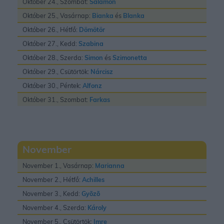
Október 24., Szombat:
Salamon
Október 25., Vasárnap:
Bianka
és
Blanka
Október 26., Hétfő:
Dömötör
Október 27., Kedd:
Szabina
Október 28., Szerda:
Simon
és
Szimonetta
Október 29., Csütörtök:
Nárcisz
Október 30., Péntek:
Alfonz
Október 31., Szombat:
Farkas
November
November 1., Vasárnap:
Marianna
November 2., Hétfő:
Achilles
November 3., Kedd:
Gyõzõ
November 4., Szerda:
Károly
November 5., Csütörtök:
Imre