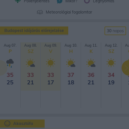
Pollenjelentés
Mikor?
Légnyomás
Meteorológiai fogalomtar
Budapest időjárás előrejelzése
30
napos
Aug 07.
Aug 08.
Aug 09.
Aug 10.
Aug 11.
Aug 12.
Au
P
SZ
V
H
K
SZ
35
33
33
37
36
34
25
21
17
18
21
19
Akasztófa