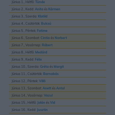
Június 1., Hétfő:
Tünde
Június 2., Kedd:
Anita
és
Kármen
Június 3., Szerda:
Klotild
Június 4., Csütörtök:
Bulcsú
Június 5., Péntek:
Fatime
Június 6., Szombat:
Cintia
és
Norbert
Június 7., Vasárnap:
Róbert
Június 8., Hétfő:
Medárd
Június 9., Kedd:
Félix
Június 10., Szerda:
Gréta
és
Margit
Június 11., Csütörtök:
Barnabás
Június 12., Péntek:
Villõ
Június 13., Szombat:
Anett
és
Antal
Június 14., Vasárnap:
Vazul
Június 15., Hétfő:
Jolán
és
Vid
Június 16., Kedd:
Jusztin