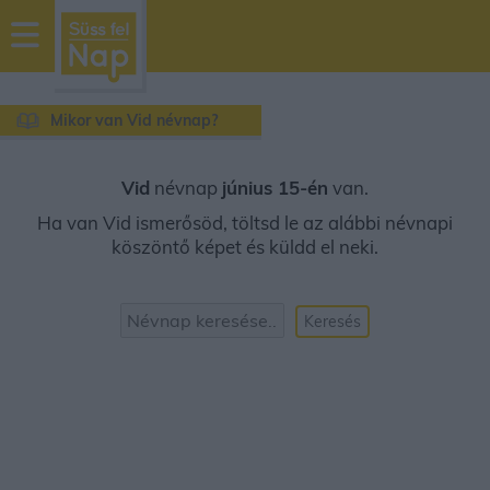
sussfelnap.hu
időjárás
Mikor van Vid névnap?
Vid
névnap
június 15-én
van.
Ha van Vid ismerősöd, töltsd le az alábbi névnapi
köszöntő képet és küldd el neki.
Keresés