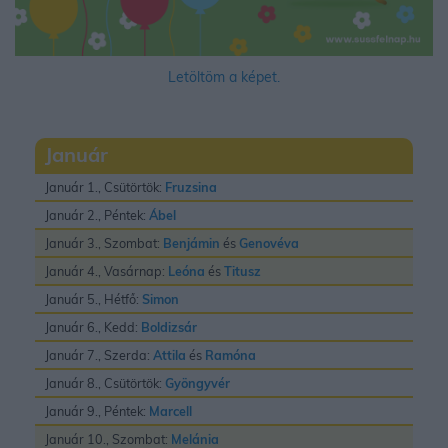
Letöltöm a képet.
Január
Január 1., Csütörtök:
Fruzsina
Január 2., Péntek:
Ábel
Január 3., Szombat:
Benjámin
és
Genovéva
Január 4., Vasárnap:
Leóna
és
Titusz
Január 5., Hétfő:
Simon
Január 6., Kedd:
Boldizsár
Január 7., Szerda:
Attila
és
Ramóna
Január 8., Csütörtök:
Gyöngyvér
Január 9., Péntek:
Marcell
Január 10., Szombat:
Melánia