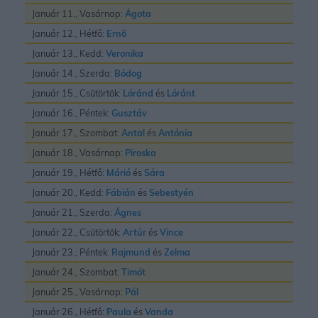
Január 11., Vasárnap:
Ágota
Január 12., Hétfő:
Ernõ
Január 13., Kedd:
Veronika
Január 14., Szerda:
Bódog
Január 15., Csütörtök:
Lóránd
és
Lóránt
Január 16., Péntek:
Gusztáv
Január 17., Szombat:
Antal
és
Antónia
Január 18., Vasárnap:
Piroska
Január 19., Hétfő:
Márió
és
Sára
Január 20., Kedd:
Fábián
és
Sebestyén
Január 21., Szerda:
Ágnes
Január 22., Csütörtök:
Artúr
és
Vince
Január 23., Péntek:
Rajmund
és
Zelma
Január 24., Szombat:
Timót
Január 25., Vasárnap:
Pál
Január 26., Hétfő:
Paula
és
Vanda