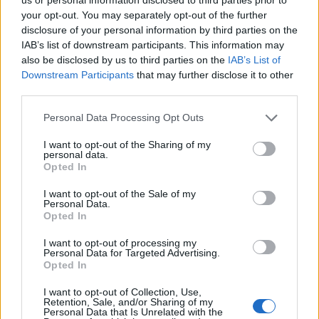
Július
your opt-out. You may separately opt-out of the further
disclosure of your personal information by third parties on the
Július 1., Szerda:
Annamária
és
Tihamér
IAB’s list of downstream participants. This information may
Július 2., Csütörtök:
Ottó
also be disclosed by us to third parties on the
IAB’s List of
Downstream Participants
that may further disclose it to other
Július 3., Péntek:
Kornél
és
Soma
third parties.
Július 4., Szombat:
Ulrik
Personal Data Processing Opt Outs
Július 5., Vasárnap:
Emese
és
Sarolta
Július 6., Hétfő:
Csaba
I want to opt-out of the Sharing of my
personal data.
Július 7., Kedd:
Apollónia
Opted In
Július 8., Szerda:
Ellák
I want to opt-out of the Sale of my
Július 9., Csütörtök:
Lukrécia
Personal Data.
Opted In
Július 10., Péntek:
Amália
Július 11., Szombat:
Lili
és
Nóra
I want to opt-out of processing my
Personal Data for Targeted Advertising.
Július 12., Vasárnap:
Dalma
és
Izabella
Opted In
Július 13., Hétfő:
Jenõ
I want to opt-out of Collection, Use,
Július 14., Kedd:
Ors
és
Stella
Retention, Sale, and/or Sharing of my
Personal Data that Is Unrelated with the
Július 15., Szerda:
Henrik
és
Roland