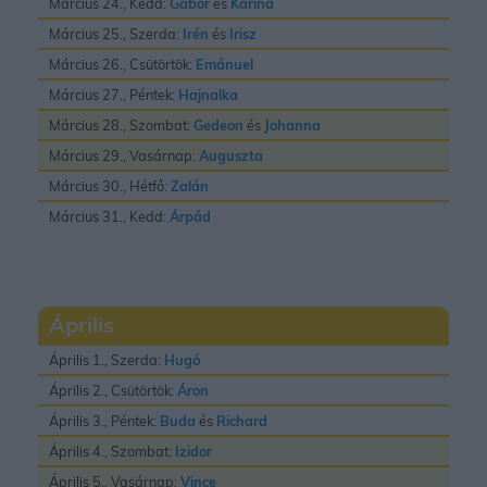
Március 24., Kedd:
Gábor
és
Karina
Március 25., Szerda:
Irén
és
Irisz
Március 26., Csütörtök:
Emánuel
Március 27., Péntek:
Hajnalka
Március 28., Szombat:
Gedeon
és
Johanna
Március 29., Vasárnap:
Auguszta
Március 30., Hétfő:
Zalán
Március 31., Kedd:
Árpád
Április
Április 1., Szerda:
Hugó
Április 2., Csütörtök:
Áron
Április 3., Péntek:
Buda
és
Richard
Április 4., Szombat:
Izidor
Április 5., Vasárnap:
Vince