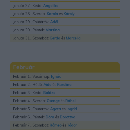
Január 27., Kedd:
Angelika
Január 28., Szerda:
Karola
és
Károly
Január 29., Csütörtök:
Adél
Január 30., Péntek:
Martina
Január 31., Szombat:
Gerda
és
Marcella
Február
Február 1., Vasárnap:
Ignác
Február 2., Hétfő:
Aida
és
Karolina
Február 3., Kedd:
Balázs
Február 4., Szerda:
Csenge
és
Ráhel
Február 5., Csütörtök:
Ágota
és
Ingrid
Február 6., Péntek:
Dóra
és
Dorottya
Február 7., Szombat:
Rómeó
és
Tódor