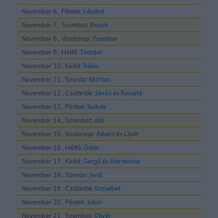
November 6., Péntek:
Lénárd
November 7., Szombat:
Rezsõ
November 8., Vasárnap:
Zsombor
November 9., Hétfő:
Tivadar
November 10., Kedd:
Réka
November 11., Szerda:
Márton
November 12., Csütörtök:
Jónás
és
Renátó
November 13., Péntek:
Szilvia
November 14., Szombat:
Aliz
November 15., Vasárnap:
Albert
és
Lipót
November 16., Hétfő:
Ödön
November 17., Kedd:
Gergõ
és
Hortenzia
November 18., Szerda:
Jenõ
November 19., Csütörtök:
Erzsébet
November 20., Péntek:
Jolán
November 21., Szombat:
Olivér