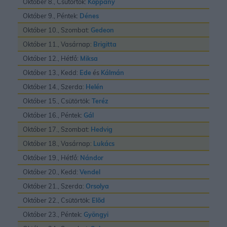
Október 8., Csütörtök:
Koppány
Október 9., Péntek:
Dénes
Október 10., Szombat:
Gedeon
Október 11., Vasárnap:
Brigitta
Október 12., Hétfő:
Miksa
Október 13., Kedd:
Ede
és
Kálmán
Október 14., Szerda:
Helén
Október 15., Csütörtök:
Teréz
Október 16., Péntek:
Gál
Október 17., Szombat:
Hedvig
Október 18., Vasárnap:
Lukács
Október 19., Hétfő:
Nándor
Október 20., Kedd:
Vendel
Október 21., Szerda:
Orsolya
Október 22., Csütörtök:
Elõd
Október 23., Péntek:
Gyöngyi