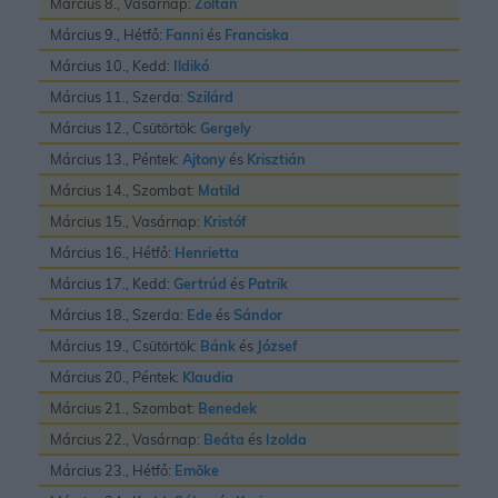
Március 8., Vasárnap:
Zoltán
Március 9., Hétfő:
Fanni
és
Franciska
Március 10., Kedd:
Ildikó
Március 11., Szerda:
Szilárd
Március 12., Csütörtök:
Gergely
Március 13., Péntek:
Ajtony
és
Krisztián
Március 14., Szombat:
Matild
Március 15., Vasárnap:
Kristóf
Március 16., Hétfő:
Henrietta
Március 17., Kedd:
Gertrúd
és
Patrik
Március 18., Szerda:
Ede
és
Sándor
Március 19., Csütörtök:
Bánk
és
József
Március 20., Péntek:
Klaudia
Március 21., Szombat:
Benedek
Március 22., Vasárnap:
Beáta
és
Izolda
Március 23., Hétfő:
Emõke