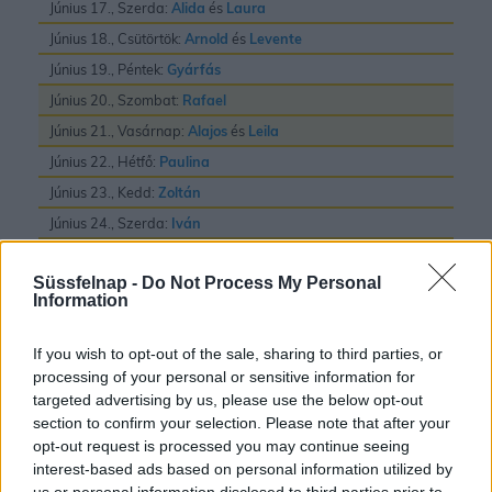
Június 17., Szerda:
Alida
és
Laura
Június 18., Csütörtök:
Arnold
és
Levente
Június 19., Péntek:
Gyárfás
Június 20., Szombat:
Rafael
Június 21., Vasárnap:
Alajos
és
Leila
Június 22., Hétfő:
Paulina
Június 23., Kedd:
Zoltán
Június 24., Szerda:
Iván
Június 25., Csütörtök:
Vilmos
Süssfelnap -
Do Not Process My Personal
Június 26., Péntek:
János
és
Pál
Information
Június 27., Szombat:
László
Június 28., Vasárnap:
Irén
és
Levente
If you wish to opt-out of the sale, sharing to third parties, or
processing of your personal or sensitive information for
Június 29., Hétfő:
Pál
és
Péter
targeted advertising by us, please use the below opt-out
Június 30., Kedd:
Pál
section to confirm your selection. Please note that after your
opt-out request is processed you may continue seeing
interest-based ads based on personal information utilized by
us or personal information disclosed to third parties prior to