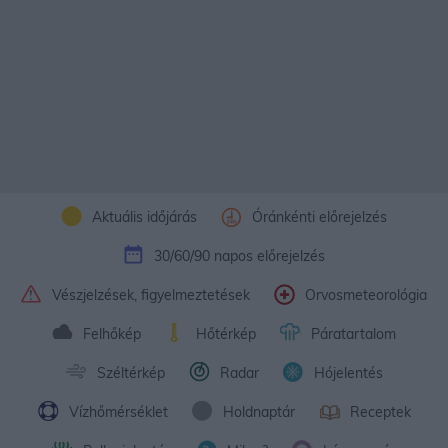
Aktuális időjárás
Óránkénti előrejelzés
30/60/90 napos előrejelzés
Vészjelzések, figyelmeztetések
Orvosmeteorológia
Felhőkép
Hőtérkép
Páratartalom
Széltérkép
Radar
Hójelentés
Vízhőmérséklet
Holdnaptár
Receptek