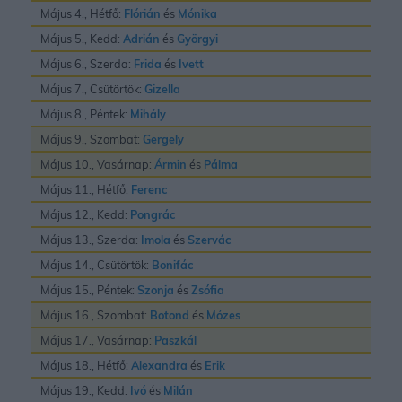
Május 4., Hétfő:
Flórián
és
Mónika
Május 5., Kedd:
Adrián
és
Györgyi
Május 6., Szerda:
Frida
és
Ivett
Május 7., Csütörtök:
Gizella
Május 8., Péntek:
Mihály
Május 9., Szombat:
Gergely
Május 10., Vasárnap:
Ármin
és
Pálma
Május 11., Hétfő:
Ferenc
Május 12., Kedd:
Pongrác
Május 13., Szerda:
Imola
és
Szervác
Május 14., Csütörtök:
Bonifác
Május 15., Péntek:
Szonja
és
Zsófia
Május 16., Szombat:
Botond
és
Mózes
Május 17., Vasárnap:
Paszkál
Május 18., Hétfő:
Alexandra
és
Erik
Május 19., Kedd:
Ivó
és
Milán