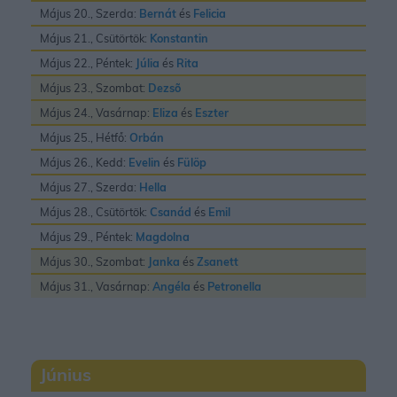
Május 20., Szerda:
Bernát
és
Felicia
Május 21., Csütörtök:
Konstantin
Május 22., Péntek:
Júlia
és
Rita
Május 23., Szombat:
Dezsõ
Május 24., Vasárnap:
Eliza
és
Eszter
Május 25., Hétfő:
Orbán
Május 26., Kedd:
Evelin
és
Fülöp
Május 27., Szerda:
Hella
Május 28., Csütörtök:
Csanád
és
Emil
Május 29., Péntek:
Magdolna
Május 30., Szombat:
Janka
és
Zsanett
Május 31., Vasárnap:
Angéla
és
Petronella
Június