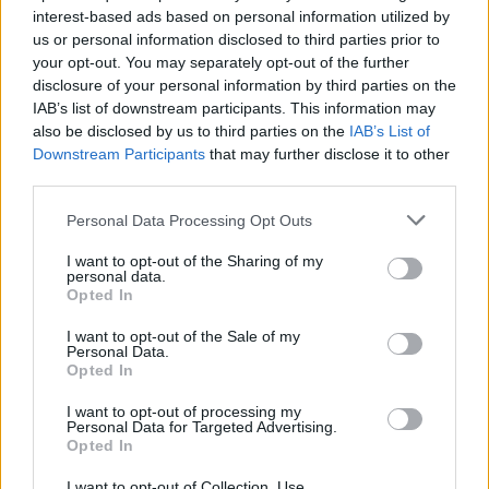
interest-based ads based on personal information utilized by
Július
us or personal information disclosed to third parties prior to
Július 1., Szerda:
Annamária
és
Tihamér
your opt-out. You may separately opt-out of the further
disclosure of your personal information by third parties on the
Július 2., Csütörtök:
Ottó
IAB’s list of downstream participants. This information may
Július 3., Péntek:
Kornél
és
Soma
also be disclosed by us to third parties on the
IAB’s List of
Július 4., Szombat:
Ulrik
Downstream Participants
that may further disclose it to other
third parties.
Július 5., Vasárnap:
Emese
és
Sarolta
Július 6., Hétfő:
Csaba
Personal Data Processing Opt Outs
Július 7., Kedd:
Apollónia
I want to opt-out of the Sharing of my
Július 8., Szerda:
Ellák
personal data.
Opted In
Július 9., Csütörtök:
Lukrécia
Július 10., Péntek:
Amália
I want to opt-out of the Sale of my
Personal Data.
Július 11., Szombat:
Lili
és
Nóra
Opted In
Július 12., Vasárnap:
Dalma
és
Izabella
I want to opt-out of processing my
Personal Data for Targeted Advertising.
Július 13., Hétfő:
Jenõ
Opted In
Július 14., Kedd:
Ors
és
Stella
I want to opt-out of Collection, Use,
Július 15., Szerda:
Henrik
és
Roland