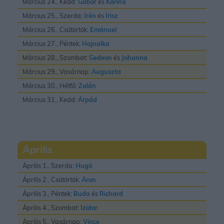
Március 24., Kedd:
Gábor
és
Karina
Március 25., Szerda:
Irén
és
Irisz
Március 26., Csütörtök:
Emánuel
Március 27., Péntek:
Hajnalka
Március 28., Szombat:
Gedeon
és
Johanna
Március 29., Vasárnap:
Auguszta
Március 30., Hétfő:
Zalán
Március 31., Kedd:
Árpád
Április
Április 1., Szerda:
Hugó
Április 2., Csütörtök:
Áron
Április 3., Péntek:
Buda
és
Richard
Április 4., Szombat:
Izidor
Április 5., Vasárnap:
Vince