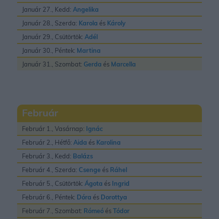
Január 27., Kedd:
Angelika
Január 28., Szerda:
Karola
és
Károly
Január 29., Csütörtök:
Adél
Január 30., Péntek:
Martina
Január 31., Szombat:
Gerda
és
Marcella
Február
Február 1., Vasárnap:
Ignác
Február 2., Hétfő:
Aida
és
Karolina
Február 3., Kedd:
Balázs
Február 4., Szerda:
Csenge
és
Ráhel
Február 5., Csütörtök:
Ágota
és
Ingrid
Február 6., Péntek:
Dóra
és
Dorottya
Február 7., Szombat:
Rómeó
és
Tódor