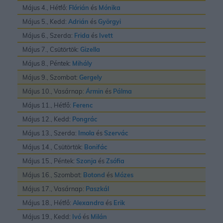
Május 4., Hétfő:
Flórián
és
Mónika
Május 5., Kedd:
Adrián
és
Györgyi
Május 6., Szerda:
Frida
és
Ivett
Május 7., Csütörtök:
Gizella
Május 8., Péntek:
Mihály
Május 9., Szombat:
Gergely
Május 10., Vasárnap:
Ármin
és
Pálma
Május 11., Hétfő:
Ferenc
Május 12., Kedd:
Pongrác
Május 13., Szerda:
Imola
és
Szervác
Május 14., Csütörtök:
Bonifác
Május 15., Péntek:
Szonja
és
Zsófia
Május 16., Szombat:
Botond
és
Mózes
Május 17., Vasárnap:
Paszkál
Május 18., Hétfő:
Alexandra
és
Erik
Május 19., Kedd:
Ivó
és
Milán