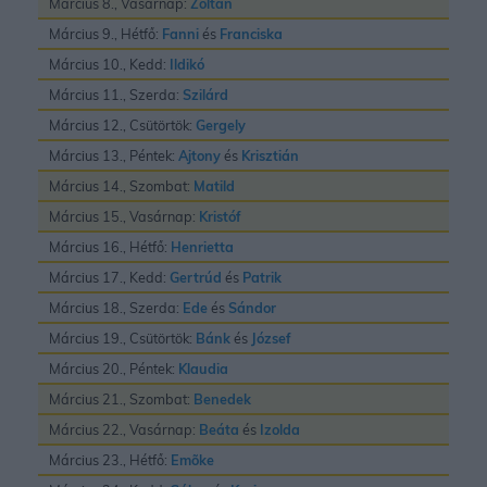
Március 8., Vasárnap:
Zoltán
Március 9., Hétfő:
Fanni
és
Franciska
Március 10., Kedd:
Ildikó
Március 11., Szerda:
Szilárd
Március 12., Csütörtök:
Gergely
Március 13., Péntek:
Ajtony
és
Krisztián
Március 14., Szombat:
Matild
Március 15., Vasárnap:
Kristóf
Március 16., Hétfő:
Henrietta
Március 17., Kedd:
Gertrúd
és
Patrik
Március 18., Szerda:
Ede
és
Sándor
Március 19., Csütörtök:
Bánk
és
József
Március 20., Péntek:
Klaudia
Március 21., Szombat:
Benedek
Március 22., Vasárnap:
Beáta
és
Izolda
Március 23., Hétfő:
Emõke