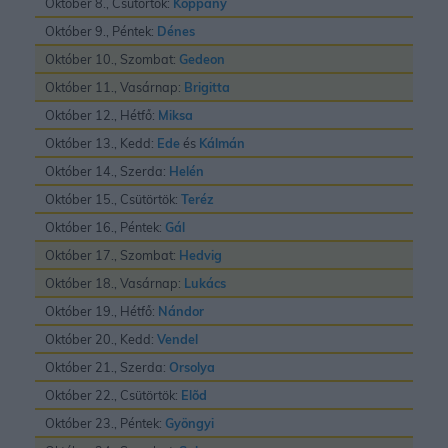
Október 8., Csütörtök:
Koppány
Október 9., Péntek:
Dénes
Október 10., Szombat:
Gedeon
Október 11., Vasárnap:
Brigitta
Október 12., Hétfő:
Miksa
Október 13., Kedd:
Ede
és
Kálmán
Október 14., Szerda:
Helén
Október 15., Csütörtök:
Teréz
Október 16., Péntek:
Gál
Október 17., Szombat:
Hedvig
Október 18., Vasárnap:
Lukács
Október 19., Hétfő:
Nándor
Október 20., Kedd:
Vendel
Október 21., Szerda:
Orsolya
Október 22., Csütörtök:
Elõd
Október 23., Péntek:
Gyöngyi