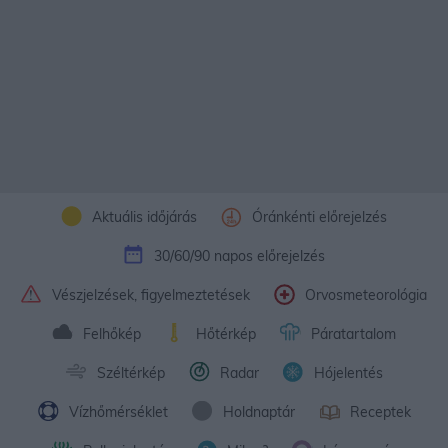
Aktuális időjárás
Óránkénti előrejelzés
30/60/90 napos előrejelzés
Vészjelzések, figyelmeztetések
Orvosmeteorológia
Felhőkép
Hőtérkép
Páratartalom
Széltérkép
Radar
Hójelentés
Vízhőmérséklet
Holdnaptár
Receptek