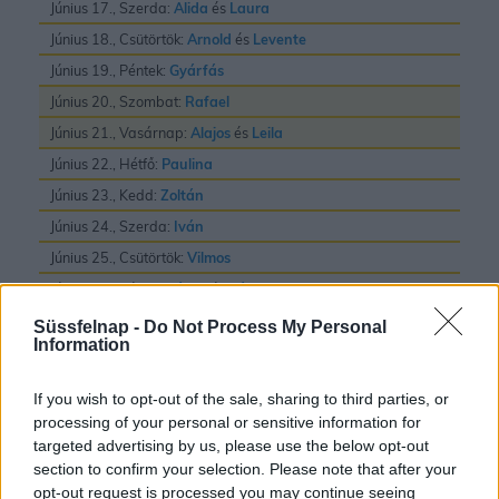
Június 17., Szerda:
Alida
és
Laura
Június 18., Csütörtök:
Arnold
és
Levente
Június 19., Péntek:
Gyárfás
Június 20., Szombat:
Rafael
Június 21., Vasárnap:
Alajos
és
Leila
Június 22., Hétfő:
Paulina
Június 23., Kedd:
Zoltán
Június 24., Szerda:
Iván
Június 25., Csütörtök:
Vilmos
Június 26., Péntek:
János
és
Pál
Június 27., Szombat:
László
Süssfelnap -
Do Not Process My Personal
Information
Június 28., Vasárnap:
Irén
és
Levente
Június 29., Hétfő:
Pál
és
Péter
If you wish to opt-out of the sale, sharing to third parties, or
Június 30., Kedd:
Pál
processing of your personal or sensitive information for
targeted advertising by us, please use the below opt-out
section to confirm your selection. Please note that after your
opt-out request is processed you may continue seeing