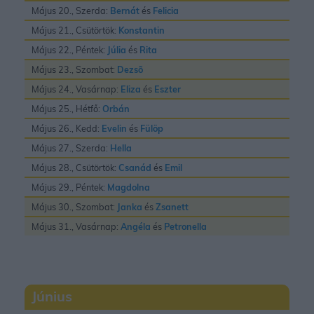
Május 20., Szerda:
Bernát
és
Felicia
Május 21., Csütörtök:
Konstantin
Május 22., Péntek:
Júlia
és
Rita
Május 23., Szombat:
Dezsõ
Május 24., Vasárnap:
Eliza
és
Eszter
Május 25., Hétfő:
Orbán
Május 26., Kedd:
Evelin
és
Fülöp
Május 27., Szerda:
Hella
Május 28., Csütörtök:
Csanád
és
Emil
Május 29., Péntek:
Magdolna
Május 30., Szombat:
Janka
és
Zsanett
Május 31., Vasárnap:
Angéla
és
Petronella
Június