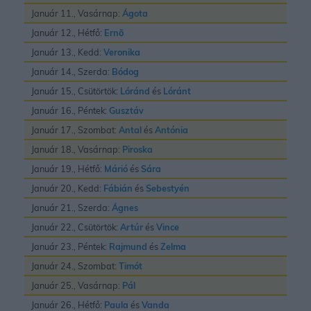
Január 11., Vasárnap:
Ágota
Január 12., Hétfő:
Ernõ
Január 13., Kedd:
Veronika
Január 14., Szerda:
Bódog
Január 15., Csütörtök:
Lóránd
és
Lóránt
Január 16., Péntek:
Gusztáv
Január 17., Szombat:
Antal
és
Antónia
Január 18., Vasárnap:
Piroska
Január 19., Hétfő:
Márió
és
Sára
Január 20., Kedd:
Fábián
és
Sebestyén
Január 21., Szerda:
Ágnes
Január 22., Csütörtök:
Artúr
és
Vince
Január 23., Péntek:
Rajmund
és
Zelma
Január 24., Szombat:
Timót
Január 25., Vasárnap:
Pál
Január 26., Hétfő:
Paula
és
Vanda