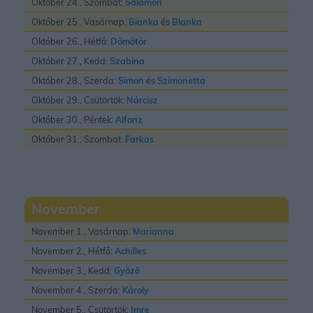
Október 24., Szombat:
Salamon
Október 25., Vasárnap:
Bianka
és
Blanka
Október 26., Hétfő:
Dömötör
Október 27., Kedd:
Szabina
Október 28., Szerda:
Simon
és
Szimonetta
Október 29., Csütörtök:
Nárcisz
Október 30., Péntek:
Alfonz
Október 31., Szombat:
Farkas
November
November 1., Vasárnap:
Marianna
November 2., Hétfő:
Achilles
November 3., Kedd:
Gyõzõ
November 4., Szerda:
Károly
November 5., Csütörtök:
Imre