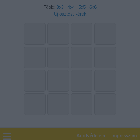
Tábla:
3x3
4x4
5x5
6x6
Új osztást kérek
Adatvédelem
Impresszum