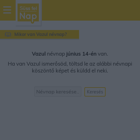
sussfelnap.hu
időjárás
Mikor van Vazul névnap?
Vazul
névnap
június 14-én
van.
Ha van Vazul ismerősöd, töltsd le az alábbi névnapi
köszöntő képet és küldd el neki.
Keresés