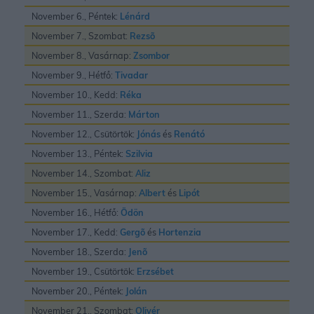
November 6., Péntek:
Lénárd
November 7., Szombat:
Rezsõ
November 8., Vasárnap:
Zsombor
November 9., Hétfő:
Tivadar
November 10., Kedd:
Réka
November 11., Szerda:
Márton
November 12., Csütörtök:
Jónás
és
Renátó
November 13., Péntek:
Szilvia
November 14., Szombat:
Aliz
November 15., Vasárnap:
Albert
és
Lipót
November 16., Hétfő:
Ödön
November 17., Kedd:
Gergõ
és
Hortenzia
November 18., Szerda:
Jenõ
November 19., Csütörtök:
Erzsébet
November 20., Péntek:
Jolán
November 21., Szombat:
Olivér