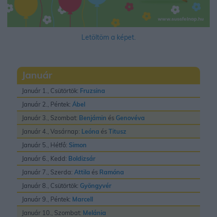
Letöltöm a képet.
Január
Január 1., Csütörtök:
Fruzsina
Január 2., Péntek:
Ábel
Január 3., Szombat:
Benjámin
és
Genovéva
Január 4., Vasárnap:
Leóna
és
Titusz
Január 5., Hétfő:
Simon
Január 6., Kedd:
Boldizsár
Január 7., Szerda:
Attila
és
Ramóna
Január 8., Csütörtök:
Gyöngyvér
Január 9., Péntek:
Marcell
Január 10., Szombat:
Melánia