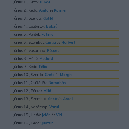
Június 1., Hétfő:
Tünde
Június 2., Kedd:
Anita
és
Kármen
Június 3., Szerda:
Klotild
Június 4., Csütörtök:
Bulcsú
Június 5., Péntek:
Fatime
Június 6., Szombat:
Cintia
és
Norbert
Június 7., Vasárnap:
Róbert
Június 8., Hétfő:
Medárd
Június 9., Kedd:
Félix
Június 10., Szerda:
Gréta
és
Margit
Június 11., Csütörtök:
Barnabás
Június 12., Péntek:
Villõ
Június 13., Szombat:
Anett
és
Antal
Június 14., Vasárnap:
Vazul
Június 15., Hétfő:
Jolán
és
Vid
Június 16., Kedd:
Jusztin