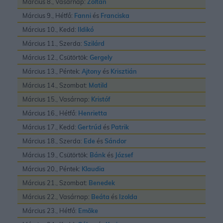
Március 8., Vasárnap:
Zoltán
Március 9., Hétfő:
Fanni
és
Franciska
Március 10., Kedd:
Ildikó
Március 11., Szerda:
Szilárd
Március 12., Csütörtök:
Gergely
Március 13., Péntek:
Ajtony
és
Krisztián
Március 14., Szombat:
Matild
Március 15., Vasárnap:
Kristóf
Március 16., Hétfő:
Henrietta
Március 17., Kedd:
Gertrúd
és
Patrik
Március 18., Szerda:
Ede
és
Sándor
Március 19., Csütörtök:
Bánk
és
József
Március 20., Péntek:
Klaudia
Március 21., Szombat:
Benedek
Március 22., Vasárnap:
Beáta
és
Izolda
Március 23., Hétfő:
Emõke