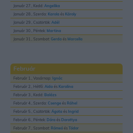
Január 27., Kedd:
Angelika
Január 28., Szerda:
Karola
és
Károly
Január 29., Csütörtök:
Adél
Január 30., Péntek:
Martina
Január 31., Szombat:
Gerda
és
Marcella
Február
Február 1., Vasárnap:
Ignác
Február 2., Hétfő:
Aida
és
Karolina
Február 3., Kedd:
Balázs
Február 4., Szerda:
Csenge
és
Ráhel
Február 5., Csütörtök:
Ágota
és
Ingrid
Február 6., Péntek:
Dóra
és
Dorottya
Február 7., Szombat:
Rómeó
és
Tódor