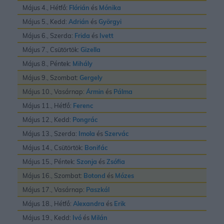
Május 4., Hétfő:
Flórián
és
Mónika
Május 5., Kedd:
Adrián
és
Györgyi
Május 6., Szerda:
Frida
és
Ivett
Május 7., Csütörtök:
Gizella
Május 8., Péntek:
Mihály
Május 9., Szombat:
Gergely
Május 10., Vasárnap:
Ármin
és
Pálma
Május 11., Hétfő:
Ferenc
Május 12., Kedd:
Pongrác
Május 13., Szerda:
Imola
és
Szervác
Május 14., Csütörtök:
Bonifác
Május 15., Péntek:
Szonja
és
Zsófia
Május 16., Szombat:
Botond
és
Mózes
Május 17., Vasárnap:
Paszkál
Május 18., Hétfő:
Alexandra
és
Erik
Május 19., Kedd:
Ivó
és
Milán