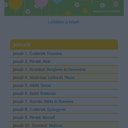
Letöltöm a képet.
Január
Január 1., Csütörtök:
Fruzsina
Január 2., Péntek:
Ábel
Január 3., Szombat:
Benjámin
és
Genovéva
Január 4., Vasárnap:
Leóna
és
Titusz
Január 5., Hétfő:
Simon
Január 6., Kedd:
Boldizsár
Január 7., Szerda:
Attila
és
Ramóna
Január 8., Csütörtök:
Gyöngyvér
Január 9., Péntek:
Marcell
Január 10., Szombat:
Melánia