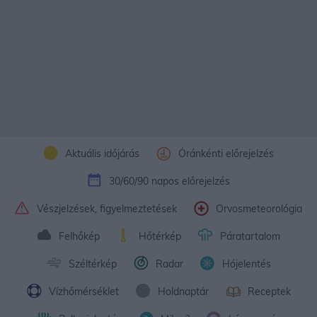
Aktuális időjárás
Óránkénti előrejelzés
30/60/90 napos előrejelzés
Vészjelzések, figyelmeztetések
Orvosmeteorológia
Felhőkép
Hőtérkép
Páratartalom
Széltérkép
Radar
Hójelentés
Vízhőmérséklet
Holdnaptár
Receptek