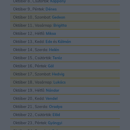
Október 8., Csütörtök:
Koppány
Október 9., Péntek:
Dénes
Október 10., Szombat:
Gedeon
Október 11., Vasárnap:
Brigitta
Október 12., Hétfő:
Miksa
Október 13., Kedd:
Ede
és
Kálmán
Október 14., Szerda:
Helén
Október 15., Csütörtök:
Teréz
Október 16., Péntek:
Gál
Október 17., Szombat:
Hedvig
Október 18., Vasárnap:
Lukács
Október 19., Hétfő:
Nándor
Október 20., Kedd:
Vendel
Október 21., Szerda:
Orsolya
Október 22., Csütörtök:
Elõd
Október 23., Péntek:
Gyöngyi