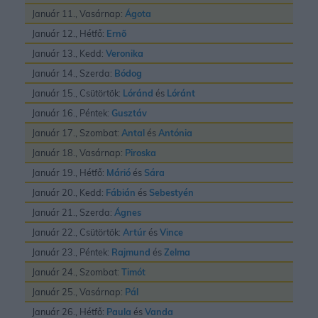
Január 11., Vasárnap:
Ágota
Január 12., Hétfő:
Ernõ
Január 13., Kedd:
Veronika
Január 14., Szerda:
Bódog
Január 15., Csütörtök:
Lóránd
és
Lóránt
Január 16., Péntek:
Gusztáv
Január 17., Szombat:
Antal
és
Antónia
Január 18., Vasárnap:
Piroska
Január 19., Hétfő:
Márió
és
Sára
Január 20., Kedd:
Fábián
és
Sebestyén
Január 21., Szerda:
Ágnes
Január 22., Csütörtök:
Artúr
és
Vince
Január 23., Péntek:
Rajmund
és
Zelma
Január 24., Szombat:
Timót
Január 25., Vasárnap:
Pál
Január 26., Hétfő:
Paula
és
Vanda