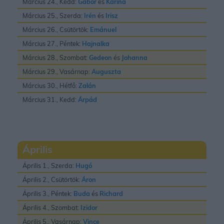
Március 24., Kedd:
Gábor
és
Karina
Március 25., Szerda:
Irén
és
Irisz
Március 26., Csütörtök:
Emánuel
Március 27., Péntek:
Hajnalka
Március 28., Szombat:
Gedeon
és
Johanna
Március 29., Vasárnap:
Auguszta
Március 30., Hétfő:
Zalán
Március 31., Kedd:
Árpád
Április
Április 1., Szerda:
Hugó
Április 2., Csütörtök:
Áron
Április 3., Péntek:
Buda
és
Richard
Április 4., Szombat:
Izidor
Április 5., Vasárnap:
Vince