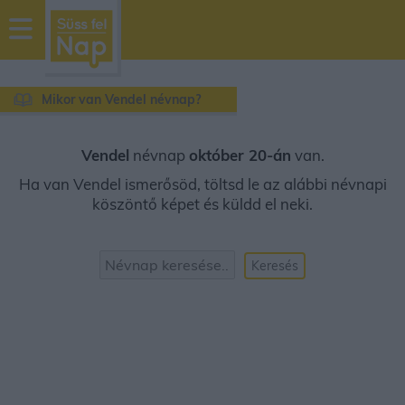
sussfelnap.hu
időjárás
Mikor van Vendel névnap?
Vendel
névnap
október 20-án
van.
Ha van Vendel ismerősöd, töltsd le az alábbi névnapi
köszöntő képet és küldd el neki.
Keresés