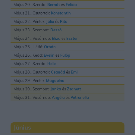
Május 20., Szerda:
Bernát
és
Felicia
Május 21., Csütörtök:
Konstantin
Május 22., Péntek:
Júlia
és
Rita
Május 23., Szombat:
Dezsõ
Május 24., Vasárnap:
Eliza
és
Eszter
Május 25., Hétfő:
Orbán
Május 26., Kedd:
Evelin
és
Fülöp
Május 27., Szerda:
Hella
Május 28., Csütörtök:
Csanád
és
Emil
Május 29., Péntek:
Magdolna
Május 30., Szombat:
Janka
és
Zsanett
Május 31., Vasárnap:
Angéla
és
Petronella
Június