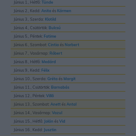
Június 1., Hétfő:
Tünde
Június 2., Kedd:
Anita
és
Kármen
Június 3., Szerda:
Klotild
Június 4., Csütörtök:
Bulcsú
Június 5., Péntek:
Fatime
Június 6., Szombat:
Cintia
és
Norbert
Június 7., Vasárnap:
Róbert
Június 8., Hétfő:
Medárd
Június 9., Kedd:
Félix
Június 10., Szerda:
Gréta
és
Margit
Június 11., Csütörtök:
Barnabás
Június 12., Péntek:
Villõ
Június 13., Szombat:
Anett
és
Antal
Június 14., Vasárnap:
Vazul
Június 15., Hétfő:
Jolán
és
Vid
Június 16., Kedd:
Jusztin