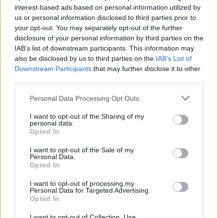
interest-based ads based on personal information utilized by
Július
us or personal information disclosed to third parties prior to
Július 1., Szerda:
Annamária
és
Tihamér
your opt-out. You may separately opt-out of the further
disclosure of your personal information by third parties on the
Július 2., Csütörtök:
Ottó
IAB’s list of downstream participants. This information may
Július 3., Péntek:
Kornél
és
Soma
also be disclosed by us to third parties on the
IAB’s List of
Július 4., Szombat:
Ulrik
Downstream Participants
that may further disclose it to other
third parties.
Július 5., Vasárnap:
Emese
és
Sarolta
Július 6., Hétfő:
Csaba
Personal Data Processing Opt Outs
Július 7., Kedd:
Apollónia
I want to opt-out of the Sharing of my
Július 8., Szerda:
Ellák
personal data.
Opted In
Július 9., Csütörtök:
Lukrécia
Július 10., Péntek:
Amália
I want to opt-out of the Sale of my
Personal Data.
Július 11., Szombat:
Lili
és
Nóra
Opted In
Július 12., Vasárnap:
Dalma
és
Izabella
I want to opt-out of processing my
Personal Data for Targeted Advertising.
Július 13., Hétfő:
Jenõ
Opted In
Július 14., Kedd:
Ors
és
Stella
I want to opt-out of Collection, Use,
Július 15., Szerda:
Henrik
és
Roland