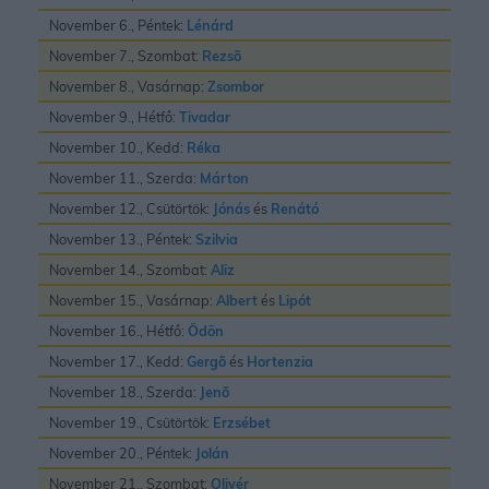
November 6., Péntek:
Lénárd
November 7., Szombat:
Rezsõ
November 8., Vasárnap:
Zsombor
November 9., Hétfő:
Tivadar
November 10., Kedd:
Réka
November 11., Szerda:
Márton
November 12., Csütörtök:
Jónás
és
Renátó
November 13., Péntek:
Szilvia
November 14., Szombat:
Aliz
November 15., Vasárnap:
Albert
és
Lipót
November 16., Hétfő:
Ödön
November 17., Kedd:
Gergõ
és
Hortenzia
November 18., Szerda:
Jenõ
November 19., Csütörtök:
Erzsébet
November 20., Péntek:
Jolán
November 21., Szombat:
Olivér