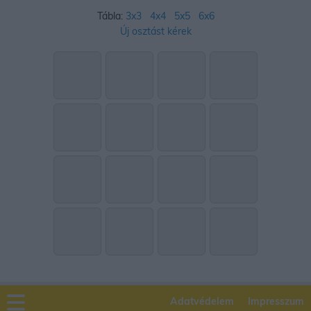
Tábla:
3x3
4x4
5x5
6x6
Új osztást kérek
Adatvédelem
Impresszum