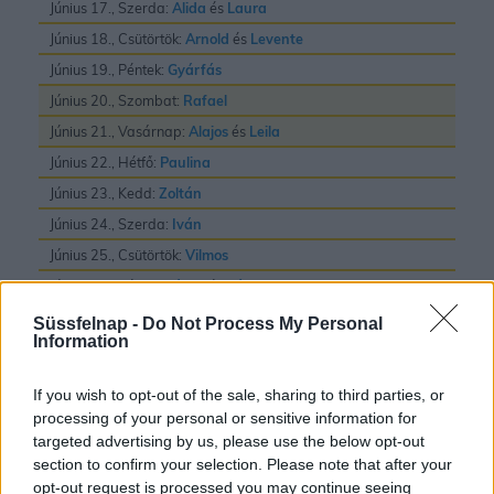
Június 17., Szerda:
Alida
és
Laura
Június 18., Csütörtök:
Arnold
és
Levente
Június 19., Péntek:
Gyárfás
Június 20., Szombat:
Rafael
Június 21., Vasárnap:
Alajos
és
Leila
Június 22., Hétfő:
Paulina
Június 23., Kedd:
Zoltán
Június 24., Szerda:
Iván
Június 25., Csütörtök:
Vilmos
Június 26., Péntek:
János
és
Pál
Június 27., Szombat:
László
Süssfelnap -
Do Not Process My Personal
Information
Június 28., Vasárnap:
Irén
és
Levente
Június 29., Hétfő:
Pál
és
Péter
If you wish to opt-out of the sale, sharing to third parties, or
Június 30., Kedd:
Pál
processing of your personal or sensitive information for
targeted advertising by us, please use the below opt-out
section to confirm your selection. Please note that after your
opt-out request is processed you may continue seeing