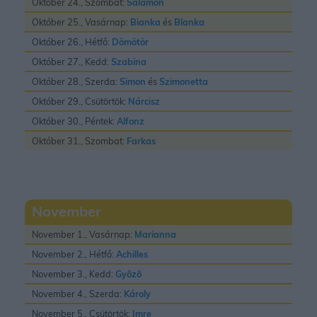
Október 24., Szombat:
Salamon
Október 25., Vasárnap:
Bianka
és
Blanka
Október 26., Hétfő:
Dömötör
Október 27., Kedd:
Szabina
Október 28., Szerda:
Simon
és
Szimonetta
Október 29., Csütörtök:
Nárcisz
Október 30., Péntek:
Alfonz
Október 31., Szombat:
Farkas
November
November 1., Vasárnap:
Marianna
November 2., Hétfő:
Achilles
November 3., Kedd:
Gyõzõ
November 4., Szerda:
Károly
November 5., Csütörtök:
Imre