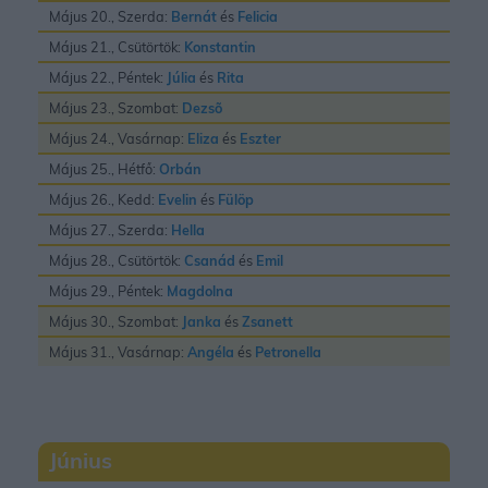
Május 20., Szerda:
Bernát
és
Felicia
Május 21., Csütörtök:
Konstantin
Május 22., Péntek:
Júlia
és
Rita
Május 23., Szombat:
Dezsõ
Május 24., Vasárnap:
Eliza
és
Eszter
Május 25., Hétfő:
Orbán
Május 26., Kedd:
Evelin
és
Fülöp
Május 27., Szerda:
Hella
Május 28., Csütörtök:
Csanád
és
Emil
Május 29., Péntek:
Magdolna
Május 30., Szombat:
Janka
és
Zsanett
Május 31., Vasárnap:
Angéla
és
Petronella
Június