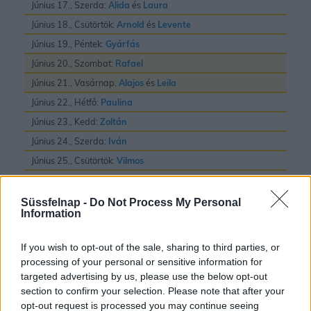
Június 17., Szerda:
Alida
és
Laura
Június 18., Csütörtök:
Arnold
és
Levente
Június 19., Péntek:
Gyárfás
Június 20., Szombat:
Rafael
Június 21., Vasárnap:
Alajos
és
Leila
Június 22., Hétfő:
Paulina
Június 23., Kedd:
Zoltán
Június 24., Szerda:
Iván
Június 25., Csütörtök:
Vilmos
Június 26., Péntek:
János
és
Pál
Június 27., Szombat:
László
Süssfelnap -
Do Not Process My Personal
Information
Június 28., Vasárnap:
Irén
és
Levente
Június 29., Hétfő:
Pál
és
Péter
If you wish to opt-out of the sale, sharing to third parties, or
Június 30., Kedd:
Pál
processing of your personal or sensitive information for
targeted advertising by us, please use the below opt-out
section to confirm your selection. Please note that after your
opt-out request is processed you may continue seeing