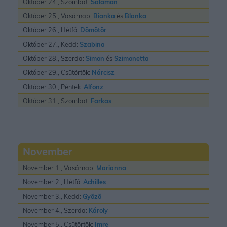
Október 24., Szombat:
Salamon
Október 25., Vasárnap:
Bianka
és
Blanka
Október 26., Hétfő:
Dömötör
Október 27., Kedd:
Szabina
Október 28., Szerda:
Simon
és
Szimonetta
Október 29., Csütörtök:
Nárcisz
Október 30., Péntek:
Alfonz
Október 31., Szombat:
Farkas
November
November 1., Vasárnap:
Marianna
November 2., Hétfő:
Achilles
November 3., Kedd:
Gyõzõ
November 4., Szerda:
Károly
November 5., Csütörtök:
Imre