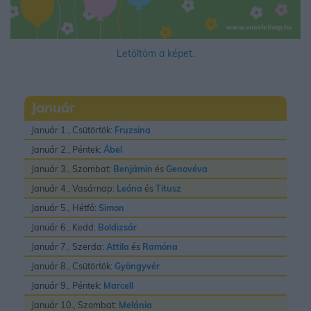
Letöltöm a képet.
Január
Január 1., Csütörtök:
Fruzsina
Január 2., Péntek:
Ábel
Január 3., Szombat:
Benjámin
és
Genovéva
Január 4., Vasárnap:
Leóna
és
Titusz
Január 5., Hétfő:
Simon
Január 6., Kedd:
Boldizsár
Január 7., Szerda:
Attila
és
Ramóna
Január 8., Csütörtök:
Gyöngyvér
Január 9., Péntek:
Marcell
Január 10., Szombat:
Melánia