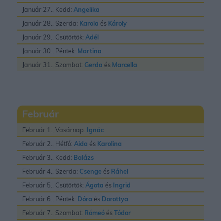
Január 27., Kedd:
Angelika
Január 28., Szerda:
Karola
és
Károly
Január 29., Csütörtök:
Adél
Január 30., Péntek:
Martina
Január 31., Szombat:
Gerda
és
Marcella
Február
Február 1., Vasárnap:
Ignác
Február 2., Hétfő:
Aida
és
Karolina
Február 3., Kedd:
Balázs
Február 4., Szerda:
Csenge
és
Ráhel
Február 5., Csütörtök:
Ágota
és
Ingrid
Február 6., Péntek:
Dóra
és
Dorottya
Február 7., Szombat:
Rómeó
és
Tódor