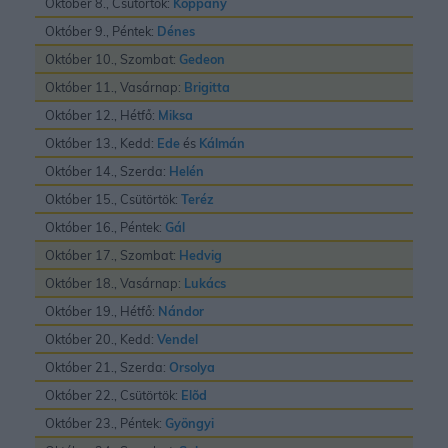
Október 8., Csütörtök:
Koppány
Október 9., Péntek:
Dénes
Október 10., Szombat:
Gedeon
Október 11., Vasárnap:
Brigitta
Október 12., Hétfő:
Miksa
Október 13., Kedd:
Ede
és
Kálmán
Október 14., Szerda:
Helén
Október 15., Csütörtök:
Teréz
Október 16., Péntek:
Gál
Október 17., Szombat:
Hedvig
Október 18., Vasárnap:
Lukács
Október 19., Hétfő:
Nándor
Október 20., Kedd:
Vendel
Október 21., Szerda:
Orsolya
Október 22., Csütörtök:
Elõd
Október 23., Péntek:
Gyöngyi