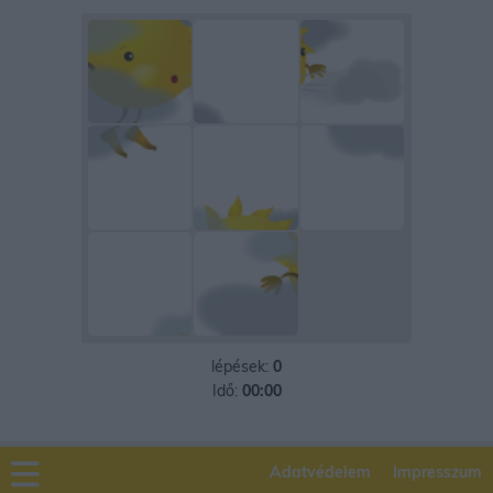
lépések:
0
Idő:
00:00
Adatvédelem
Impresszum