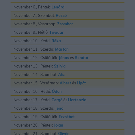
November 6., Péntek:
Lénárd
November 7., Szombat:
Rezsõ
November 8., Vasárnap:
Zsombor
November 9., Hétfő:
Tivadar
November 10., Kedd:
Réka
November 11., Szerda:
Márton
November 12., Csütörtök:
Jónás
és
Renátó
November 13., Péntek:
Szilvia
November 14., Szombat:
Aliz
November 15., Vasárnap:
Albert
és
Lipót
November 16., Hétfő:
Ödön
November 17., Kedd:
Gergõ
és
Hortenzia
November 18., Szerda:
Jenõ
November 19., Csütörtök:
Erzsébet
November 20., Péntek:
Jolán
November 21., Szombat:
Olivér