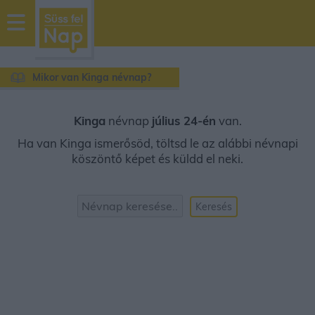
sussfelnap.hu
időjárás
Mikor van Kinga névnap?
Kinga
névnap
július 24-én
van.
Ha van Kinga ismerősöd, töltsd le az alábbi névnapi
köszöntő képet és küldd el neki.
Keresés