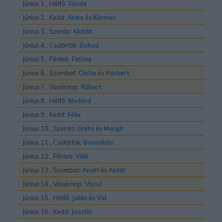
Június 1., Hétfő:
Tünde
Június 2., Kedd:
Anita
és
Kármen
Június 3., Szerda:
Klotild
Június 4., Csütörtök:
Bulcsú
Június 5., Péntek:
Fatime
Június 6., Szombat:
Cintia
és
Norbert
Június 7., Vasárnap:
Róbert
Június 8., Hétfő:
Medárd
Június 9., Kedd:
Félix
Június 10., Szerda:
Gréta
és
Margit
Június 11., Csütörtök:
Barnabás
Június 12., Péntek:
Villõ
Június 13., Szombat:
Anett
és
Antal
Június 14., Vasárnap:
Vazul
Június 15., Hétfő:
Jolán
és
Vid
Június 16., Kedd:
Jusztin