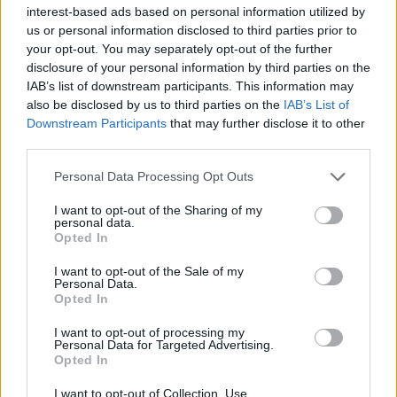
interest-based ads based on personal information utilized by
Július
us or personal information disclosed to third parties prior to
your opt-out. You may separately opt-out of the further
Július 1., Szerda:
Annamária
és
Tihamér
disclosure of your personal information by third parties on the
Július 2., Csütörtök:
Ottó
IAB’s list of downstream participants. This information may
Július 3., Péntek:
Kornél
és
Soma
also be disclosed by us to third parties on the
IAB’s List of
Downstream Participants
that may further disclose it to other
Július 4., Szombat:
Ulrik
third parties.
Július 5., Vasárnap:
Emese
és
Sarolta
Július 6., Hétfő:
Csaba
Personal Data Processing Opt Outs
Július 7., Kedd:
Apollónia
I want to opt-out of the Sharing of my
personal data.
Július 8., Szerda:
Ellák
Opted In
Július 9., Csütörtök:
Lukrécia
I want to opt-out of the Sale of my
Július 10., Péntek:
Amália
Personal Data.
Július 11., Szombat:
Lili
és
Nóra
Opted In
Július 12., Vasárnap:
Dalma
és
Izabella
I want to opt-out of processing my
Personal Data for Targeted Advertising.
Július 13., Hétfő:
Jenõ
Opted In
Július 14., Kedd:
Ors
és
Stella
I want to opt-out of Collection, Use,
Július 15., Szerda:
Henrik
és
Roland