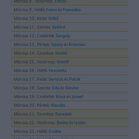
Március 8., Vasárnap:
Zoltán
Március 9., Hétfő:
Fanni
és
Franciska
Március 10., Kedd:
Ildikó
Március 11., Szerda:
Szilárd
Március 12., Csütörtök:
Gergely
Március 13., Péntek:
Ajtony
és
Krisztián
Március 14., Szombat:
Matild
Március 15., Vasárnap:
Kristóf
Március 16., Hétfő:
Henrietta
Március 17., Kedd:
Gertrúd
és
Patrik
Március 18., Szerda:
Ede
és
Sándor
Március 19., Csütörtök:
Bánk
és
József
Március 20., Péntek:
Klaudia
Március 21., Szombat:
Benedek
Március 22., Vasárnap:
Beáta
és
Izolda
Március 23., Hétfő:
Emõke