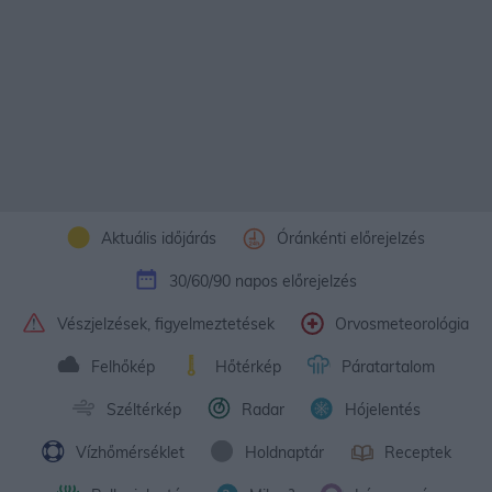
Aktuális időjárás
Óránkénti előrejelzés
30/60/90 napos előrejelzés
Vészjelzések, figyelmeztetések
Orvosmeteorológia
Felhőkép
Hőtérkép
Páratartalom
Széltérkép
Radar
Hójelentés
Vízhőmérséklet
Holdnaptár
Receptek