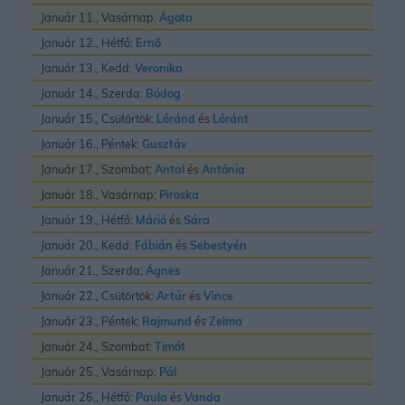
Január 11., Vasárnap:
Ágota
Január 12., Hétfő:
Ernõ
Január 13., Kedd:
Veronika
Január 14., Szerda:
Bódog
Január 15., Csütörtök:
Lóránd
és
Lóránt
Január 16., Péntek:
Gusztáv
Január 17., Szombat:
Antal
és
Antónia
Január 18., Vasárnap:
Piroska
Január 19., Hétfő:
Márió
és
Sára
Január 20., Kedd:
Fábián
és
Sebestyén
Január 21., Szerda:
Ágnes
Január 22., Csütörtök:
Artúr
és
Vince
Január 23., Péntek:
Rajmund
és
Zelma
Január 24., Szombat:
Timót
Január 25., Vasárnap:
Pál
Január 26., Hétfő:
Paula
és
Vanda