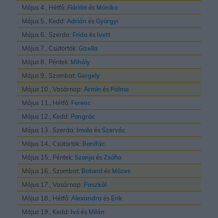
Május 4., Hétfő:
Flórián
és
Mónika
Május 5., Kedd:
Adrián
és
Györgyi
Május 6., Szerda:
Frida
és
Ivett
Május 7., Csütörtök:
Gizella
Május 8., Péntek:
Mihály
Május 9., Szombat:
Gergely
Május 10., Vasárnap:
Ármin
és
Pálma
Május 11., Hétfő:
Ferenc
Május 12., Kedd:
Pongrác
Május 13., Szerda:
Imola
és
Szervác
Május 14., Csütörtök:
Bonifác
Május 15., Péntek:
Szonja
és
Zsófia
Május 16., Szombat:
Botond
és
Mózes
Május 17., Vasárnap:
Paszkál
Május 18., Hétfő:
Alexandra
és
Erik
Május 19., Kedd:
Ivó
és
Milán