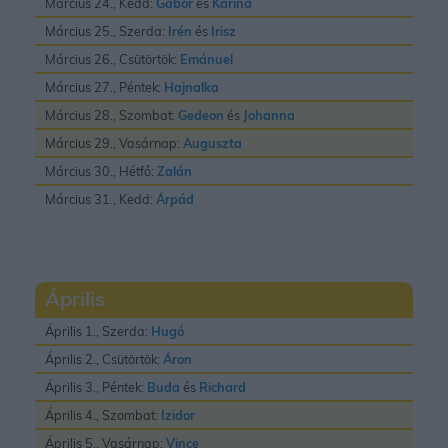
Március 24., Kedd:
Gábor
és
Karina
Március 25., Szerda:
Irén
és
Irisz
Március 26., Csütörtök:
Emánuel
Március 27., Péntek:
Hajnalka
Március 28., Szombat:
Gedeon
és
Johanna
Március 29., Vasárnap:
Auguszta
Március 30., Hétfő:
Zalán
Március 31., Kedd:
Árpád
Április
Április 1., Szerda:
Hugó
Április 2., Csütörtök:
Áron
Április 3., Péntek:
Buda
és
Richard
Április 4., Szombat:
Izidor
Április 5., Vasárnap:
Vince