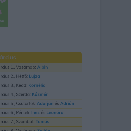
árcius
rcius 1., Vasárnap:
Albin
rcius 2., Hétfő:
Lujza
rcius 3., Kedd:
Kornélia
rcius 4., Szerda:
Kázmér
rcius 5., Csütörtök:
Adorján
és
Adrián
rcius 6., Péntek:
Inez
és
Leonóra
rcius 7., Szombat:
Tamás
rcius 8., Vasárnap:
Zoltán