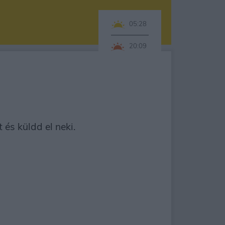
05:28
20:09
és küldd el neki.