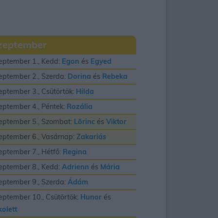
zeptember
eptember 1., Kedd:
Egon
és
Egyed
eptember 2., Szerda:
Dorina
és
Rebeka
eptember 3., Csütörtök:
Hilda
eptember 4., Péntek:
Rozália
eptember 5., Szombat:
Lõrinc
és
Viktor
eptember 6., Vasárnap:
Zakariás
eptember 7., Hétfő:
Regina
eptember 8., Kedd:
Adrienn
és
Mária
eptember 9., Szerda:
Ádám
eptember 10., Csütörtök:
Hunor
és
kolett