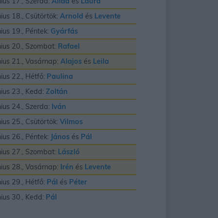
nius 17., Szerda:
Alida
és
Laura
nius 18., Csütörtök:
Arnold
és
Levente
nius 19., Péntek:
Gyárfás
nius 20., Szombat:
Rafael
nius 21., Vasárnap:
Alajos
és
Leila
nius 22., Hétfő:
Paulina
nius 23., Kedd:
Zoltán
nius 24., Szerda:
Iván
nius 25., Csütörtök:
Vilmos
nius 26., Péntek:
János
és
Pál
nius 27., Szombat:
László
nius 28., Vasárnap:
Irén
és
Levente
nius 29., Hétfő:
Pál
és
Péter
nius 30., Kedd:
Pál