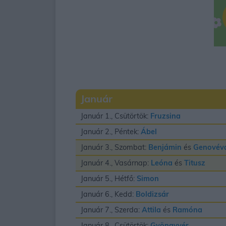
Január
Január 1., Csütörtök:
Fruzsina
Január 2., Péntek:
Ábel
Január 3., Szombat:
Benjámin
és
Genovév
Január 4., Vasárnap:
Leóna
és
Titusz
Január 5., Hétfő:
Simon
Január 6., Kedd:
Boldizsár
Január 7., Szerda:
Attila
és
Ramóna
Január 8., Csütörtök:
Gyöngyvér