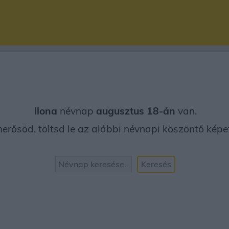
Ilona
névnap
augusztus 18-án
van.
erősöd, töltsd le az alábbi névnapi köszöntő képet 
Keresés