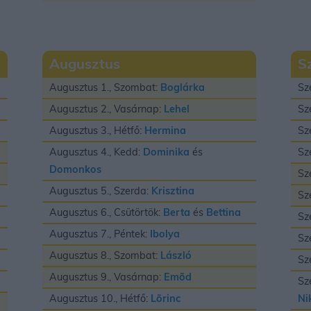
Augusztus
S
Augusztus 1., Szombat:
Boglárka
Sz
Augusztus 2., Vasárnap:
Lehel
Sz
Augusztus 3., Hétfő:
Hermina
Sz
Augusztus 4., Kedd:
Dominika
és
Sz
Domonkos
Sz
Augusztus 5., Szerda:
Krisztina
Sz
Augusztus 6., Csütörtök:
Berta
és
Bettina
Sz
Augusztus 7., Péntek:
Ibolya
Sz
Augusztus 8., Szombat:
László
Sz
Augusztus 9., Vasárnap:
Emõd
Sz
Augusztus 10., Hétfő:
Lõrinc
Ni