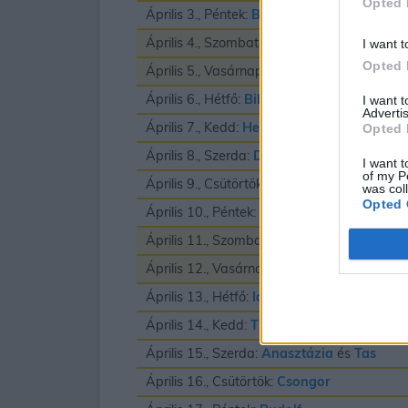
Opted 
Április 3., Péntek:
Buda
és
Richard
Április 4., Szombat:
Izidor
I want t
Opted 
Április 5., Vasárnap:
Vince
Április 6., Hétfő:
Biborka
és
Vilmos
I want 
Advertis
Április 7., Kedd:
Herman
Opted 
Április 8., Szerda:
Dénes
I want t
of my P
Április 9., Csütörtök:
Erhard
was col
Opted 
Április 10., Péntek:
Zsolt
Április 11., Szombat:
Leó
és
Szaniszló
Április 12., Vasárnap:
Gyula
Április 13., Hétfő:
Ida
Április 14., Kedd:
Tibor
Április 15., Szerda:
Anasztázia
és
Tas
Április 16., Csütörtök:
Csongor