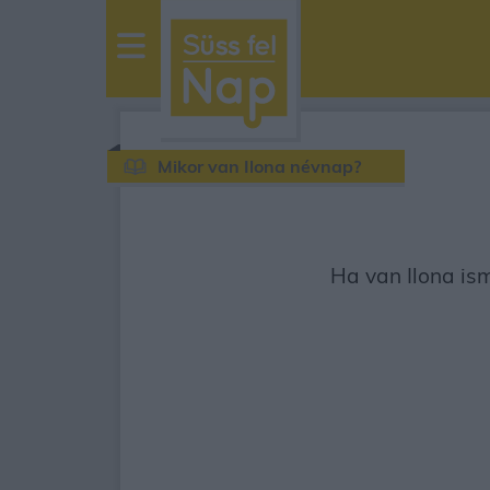
sussfelnap.hu
időjárás
Mikor van Ilona névnap?
Ha van Ilona ism