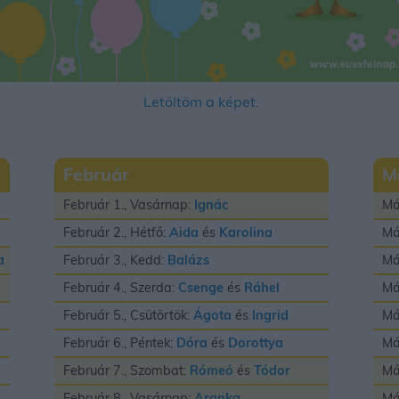
Letöltöm a képet.
Február
M
Február 1., Vasárnap:
Ignác
Má
Február 2., Hétfő:
Aida
és
Karolina
Má
a
Február 3., Kedd:
Balázs
Má
Február 4., Szerda:
Csenge
és
Ráhel
Má
Február 5., Csütörtök:
Ágota
és
Ingrid
Má
Február 6., Péntek:
Dóra
és
Dorottya
Má
Február 7., Szombat:
Rómeó
és
Tódor
Má
Február 8., Vasárnap:
Aranka
Má