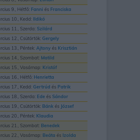
rcius 9., Hétfő:
Fanni
és
Franciska
rcius 10., Kedd:
Ildikó
rcius 11., Szerda:
Szilárd
rcius 12., Csütörtök:
Gergely
rcius 13., Péntek:
Ajtony
és
Krisztián
rcius 14., Szombat:
Matild
rcius 15., Vasárnap:
Kristóf
rcius 16., Hétfő:
Henrietta
rcius 17., Kedd:
Gertrúd
és
Patrik
rcius 18., Szerda:
Ede
és
Sándor
rcius 19., Csütörtök:
Bánk
és
József
rcius 20., Péntek:
Klaudia
rcius 21., Szombat:
Benedek
rcius 22., Vasárnap:
Beáta
és
Izolda