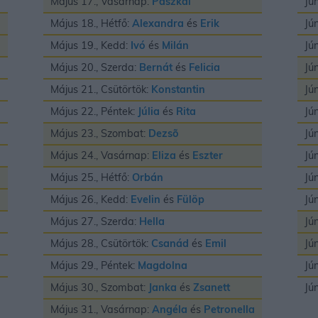
Május 17., Vasárnap:
Paszkál
Jú
Május 18., Hétfő:
Alexandra
és
Erik
Jú
Május 19., Kedd:
Ivó
és
Milán
Jú
Május 20., Szerda:
Bernát
és
Felicia
Jú
Május 21., Csütörtök:
Konstantin
Jú
Május 22., Péntek:
Júlia
és
Rita
Jú
Május 23., Szombat:
Dezsõ
Jú
Május 24., Vasárnap:
Eliza
és
Eszter
Jú
Május 25., Hétfő:
Orbán
Jú
Május 26., Kedd:
Evelin
és
Fülöp
Jú
Május 27., Szerda:
Hella
Jú
Május 28., Csütörtök:
Csanád
és
Emil
Jú
Május 29., Péntek:
Magdolna
Jú
Május 30., Szombat:
Janka
és
Zsanett
Jú
Május 31., Vasárnap:
Angéla
és
Petronella