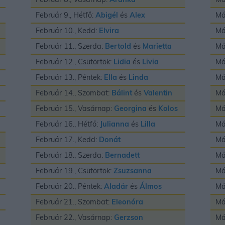
Február 9., Hétfő:
Abigél
és
Alex
Má
Február 10., Kedd:
Elvira
Má
Február 11., Szerda:
Bertold
és
Marietta
Má
Február 12., Csütörtök:
Lidia
és
Livia
Má
Február 13., Péntek:
Ella
és
Linda
Má
Február 14., Szombat:
Bálint
és
Valentin
Má
Február 15., Vasárnap:
Georgina
és
Kolos
Má
Február 16., Hétfő:
Julianna
és
Lilla
Má
Február 17., Kedd:
Donát
Má
Február 18., Szerda:
Bernadett
Má
Február 19., Csütörtök:
Zsuzsanna
Má
Február 20., Péntek:
Aladár
és
Álmos
Má
Február 21., Szombat:
Eleonóra
Má
Február 22., Vasárnap:
Gerzson
Má