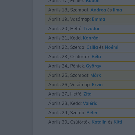
Április 17., Péntek:
Rudolf
Április 18., Szombat:
Andrea
és
Ilma
Április 19., Vasárnap:
Emma
Április 20., Hétfő:
Tivadar
Április 21., Kedd:
Konrád
Április 22., Szerda:
Csilla
és
Noémi
Április 23., Csütörtök:
Béla
Április 24., Péntek:
György
Április 25., Szombat:
Márk
Április 26., Vasárnap:
Ervin
Április 27., Hétfő:
Zita
Április 28., Kedd:
Valéria
Április 29., Szerda:
Péter
Április 30., Csütörtök:
Katalin
és
Kitti