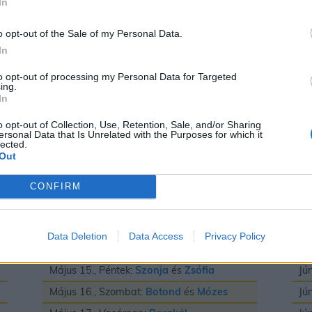
In
Május 3., Vasárnap:
Irma
és
Timea
Jú
Május 4., Hétfő:
Flórián
és
Mónika
Jú
o opt-out of the Sale of my Personal Data.
In
Május 5., Kedd:
Adrián
és
Györgyi
Jú
Május 6., Szerda:
Frida
és
Ivett
Jú
to opt-out of processing my Personal Data for Targeted
ing.
Május 7., Csütörtök:
Gizella
Jú
In
Május 8., Péntek:
Mihály
Jú
o opt-out of Collection, Use, Retention, Sale, and/or Sharing
ersonal Data that Is Unrelated with the Purposes for which it
Május 9., Szombat:
Gergely
Jú
lected.
Out
Május 10., Vasárnap:
Ármin
és
Pálma
Jú
Május 11., Hétfő:
Ferenc
Jú
CONFIRM
Május 12., Kedd:
Pongrác
Jú
Május 13., Szerda:
Imola
és
Szervác
Jú
Data Deletion
Data Access
Privacy Policy
Május 14., Csütörtök:
Bonifác
Jú
Május 15., Péntek:
Szonja
és
Zsófia
Jú
Május 16., Szombat:
Botond
és
Mózes
Jú