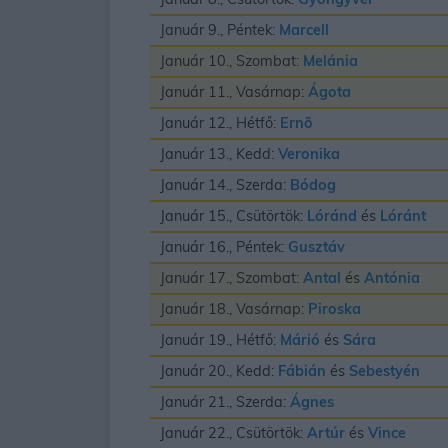
Január 9., Péntek:
Marcell
Január 10., Szombat:
Melánia
Január 11., Vasárnap:
Ágota
Január 12., Hétfő:
Ernõ
Január 13., Kedd:
Veronika
Január 14., Szerda:
Bódog
Január 15., Csütörtök:
Lóránd
és
Lóránt
Január 16., Péntek:
Gusztáv
Január 17., Szombat:
Antal
és
Antónia
Január 18., Vasárnap:
Piroska
Január 19., Hétfő:
Márió
és
Sára
Január 20., Kedd:
Fábián
és
Sebestyén
Január 21., Szerda:
Ágnes
Január 22., Csütörtök:
Artúr
és
Vince