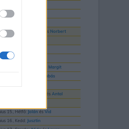
nius 3., Szerda:
Klotild
nius 4., Csütörtök:
Bulcsú
nius 5., Péntek:
Fatime
nius 6., Szombat:
Cintia
és
Norbert
nius 7., Vasárnap:
Róbert
nius 8., Hétfő:
Medárd
nius 9., Kedd:
Félix
nius 10., Szerda:
Gréta
és
Margit
nius 11., Csütörtök:
Barnabás
nius 12., Péntek:
Villõ
nius 13., Szombat:
Anett
és
Antal
nius 14., Vasárnap:
Vazul
nius 15., Hétfő:
Jolán
és
Vid
nius 16., Kedd:
Jusztin