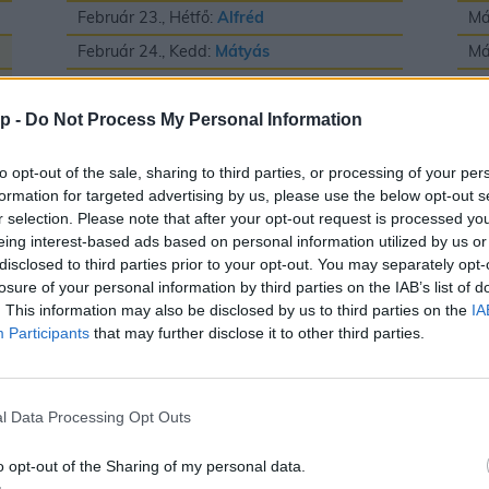
Február 23., Hétfő:
Alfréd
Má
Február 24., Kedd:
Mátyás
Má
Február 25., Szerda:
Géza
Má
Február 26., Csütörtök:
Edina
Má
p -
Do Not Process My Personal Information
Február 27., Péntek:
Ákos
és
Bátor
Má
to opt-out of the sale, sharing to third parties, or processing of your per
Február 28., Szombat:
Elemér
Má
formation for targeted advertising by us, please use the below opt-out s
r selection. Please note that after your opt-out request is processed y
Má
eing interest-based ads based on personal information utilized by us or
Má
disclosed to third parties prior to your opt-out. You may separately opt-
losure of your personal information by third parties on the IAB’s list of
Má
. This information may also be disclosed by us to third parties on the
IA
Participants
that may further disclose it to other third parties.
Május
J
l Data Processing Opt Outs
Május 1., Péntek:
Fülöp
és
Jakab
Jú
o opt-out of the Sharing of my personal data.
Május 2., Szombat:
Zsigmond
Jú