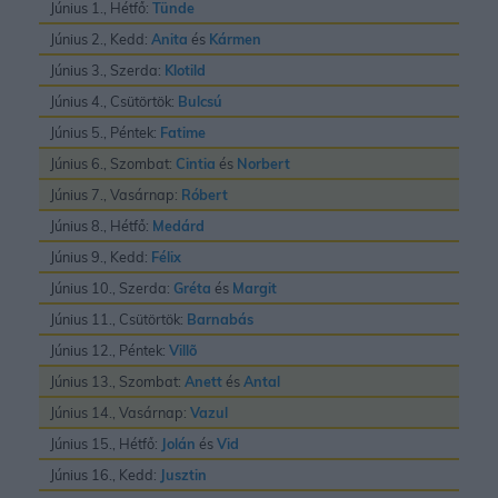
Június 1., Hétfő:
Tünde
Június 2., Kedd:
Anita
és
Kármen
Június 3., Szerda:
Klotild
Június 4., Csütörtök:
Bulcsú
Június 5., Péntek:
Fatime
Június 6., Szombat:
Cintia
és
Norbert
Június 7., Vasárnap:
Róbert
Június 8., Hétfő:
Medárd
Június 9., Kedd:
Félix
Június 10., Szerda:
Gréta
és
Margit
Június 11., Csütörtök:
Barnabás
Június 12., Péntek:
Villõ
Június 13., Szombat:
Anett
és
Antal
Június 14., Vasárnap:
Vazul
Június 15., Hétfő:
Jolán
és
Vid
Június 16., Kedd:
Jusztin