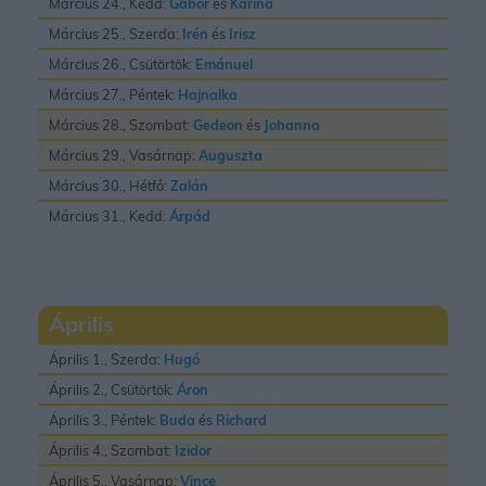
Március 24., Kedd:
Gábor
és
Karina
Március 25., Szerda:
Irén
és
Irisz
Március 26., Csütörtök:
Emánuel
Március 27., Péntek:
Hajnalka
Március 28., Szombat:
Gedeon
és
Johanna
Március 29., Vasárnap:
Auguszta
Március 30., Hétfő:
Zalán
Március 31., Kedd:
Árpád
Április
Április 1., Szerda:
Hugó
Április 2., Csütörtök:
Áron
Április 3., Péntek:
Buda
és
Richard
Április 4., Szombat:
Izidor
Április 5., Vasárnap:
Vince