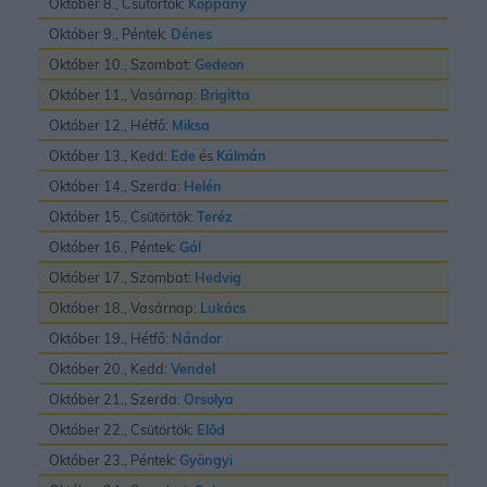
Október 8., Csütörtök:
Koppány
Október 9., Péntek:
Dénes
Október 10., Szombat:
Gedeon
Október 11., Vasárnap:
Brigitta
Október 12., Hétfő:
Miksa
Október 13., Kedd:
Ede
és
Kálmán
Október 14., Szerda:
Helén
Október 15., Csütörtök:
Teréz
Október 16., Péntek:
Gál
Október 17., Szombat:
Hedvig
Október 18., Vasárnap:
Lukács
Október 19., Hétfő:
Nándor
Október 20., Kedd:
Vendel
Október 21., Szerda:
Orsolya
Október 22., Csütörtök:
Elõd
Október 23., Péntek:
Gyöngyi