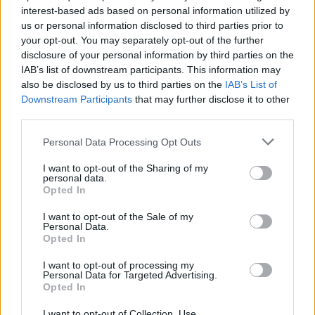
interest-based ads based on personal information utilized by
Július
us or personal information disclosed to third parties prior to
Július 1., Szerda:
Annamária
és
Tihamér
your opt-out. You may separately opt-out of the further
disclosure of your personal information by third parties on the
Július 2., Csütörtök:
Ottó
IAB’s list of downstream participants. This information may
Július 3., Péntek:
Kornél
és
Soma
also be disclosed by us to third parties on the
IAB’s List of
Július 4., Szombat:
Ulrik
Downstream Participants
that may further disclose it to other
third parties.
Július 5., Vasárnap:
Emese
és
Sarolta
Július 6., Hétfő:
Csaba
Personal Data Processing Opt Outs
Július 7., Kedd:
Apollónia
I want to opt-out of the Sharing of my
Július 8., Szerda:
Ellák
personal data.
Opted In
Július 9., Csütörtök:
Lukrécia
Július 10., Péntek:
Amália
I want to opt-out of the Sale of my
Personal Data.
Július 11., Szombat:
Lili
és
Nóra
Opted In
Július 12., Vasárnap:
Dalma
és
Izabella
I want to opt-out of processing my
Personal Data for Targeted Advertising.
Július 13., Hétfő:
Jenõ
Opted In
Július 14., Kedd:
Ors
és
Stella
I want to opt-out of Collection, Use,
Július 15., Szerda:
Henrik
és
Roland