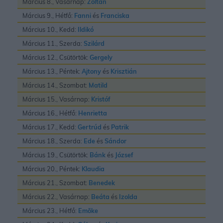
Március 8., Vasárnap:
Zoltán
Március 9., Hétfő:
Fanni
és
Franciska
Március 10., Kedd:
Ildikó
Március 11., Szerda:
Szilárd
Március 12., Csütörtök:
Gergely
Március 13., Péntek:
Ajtony
és
Krisztián
Március 14., Szombat:
Matild
Március 15., Vasárnap:
Kristóf
Március 16., Hétfő:
Henrietta
Március 17., Kedd:
Gertrúd
és
Patrik
Március 18., Szerda:
Ede
és
Sándor
Március 19., Csütörtök:
Bánk
és
József
Március 20., Péntek:
Klaudia
Március 21., Szombat:
Benedek
Március 22., Vasárnap:
Beáta
és
Izolda
Március 23., Hétfő:
Emõke