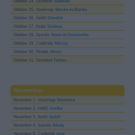
Október 24., Szombat:
Salamon
Október 25., Vasárnap:
Bianka
és
Blanka
Október 26., Hétfő:
Dömötör
Október 27., Kedd:
Szabina
Október 28., Szerda:
Simon
és
Szimonetta
Október 29., Csütörtök:
Nárcisz
Október 30., Péntek:
Alfonz
Október 31., Szombat:
Farkas
November
November 1., Vasárnap:
Marianna
November 2., Hétfő:
Achilles
November 3., Kedd:
Gyõzõ
November 4., Szerda:
Károly
November 5., Csütörtök:
Imre