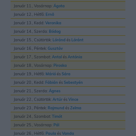
Január 11., Vasárnap:
Ágota
Január 12., Hétfő:
Ernõ
Január 13., Kedd:
Veronika
Január 14., Szerda:
Bódog
Január 15., Csütörtök:
Lóránd
és
Lóránt
Január 16., Péntek:
Gusztáv
Január 17., Szombat:
Antal
és
Antónia
Január 18., Vasárnap:
Piroska
Január 19., Hétfő:
Márió
és
Sára
Január 20., Kedd:
Fábián
és
Sebestyén
Január 21., Szerda:
Ágnes
Január 22., Csütörtök:
Artúr
és
Vince
Január 23., Péntek:
Rajmund
és
Zelma
Január 24., Szombat:
Timót
Január 25., Vasárnap:
Pál
Január 26., Hétfő:
Paula
és
Vanda