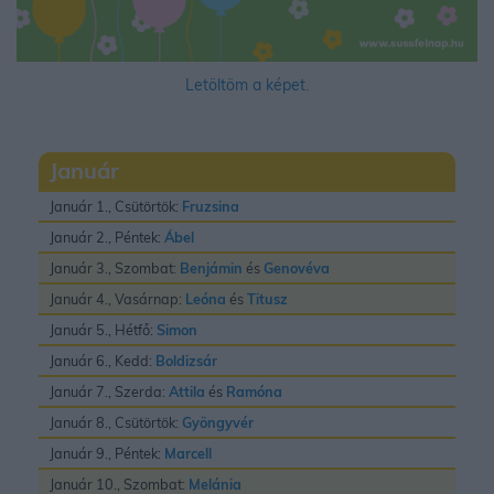
Letöltöm a képet.
Január
Január 1., Csütörtök:
Fruzsina
Január 2., Péntek:
Ábel
Január 3., Szombat:
Benjámin
és
Genovéva
Január 4., Vasárnap:
Leóna
és
Titusz
Január 5., Hétfő:
Simon
Január 6., Kedd:
Boldizsár
Január 7., Szerda:
Attila
és
Ramóna
Január 8., Csütörtök:
Gyöngyvér
Január 9., Péntek:
Marcell
Január 10., Szombat:
Melánia