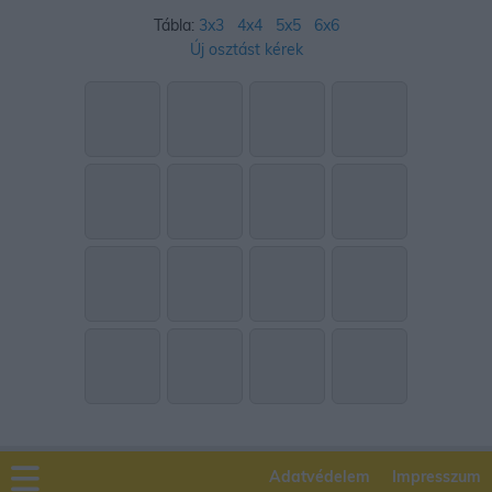
Tábla:
3x3
4x4
5x5
6x6
Új osztást kérek
Adatvédelem
Impresszum