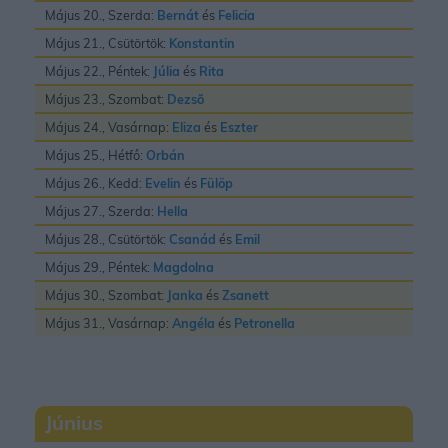
Május 20., Szerda:
Bernát
és
Felicia
Május 21., Csütörtök:
Konstantin
Május 22., Péntek:
Júlia
és
Rita
Május 23., Szombat:
Dezsõ
Május 24., Vasárnap:
Eliza
és
Eszter
Május 25., Hétfő:
Orbán
Május 26., Kedd:
Evelin
és
Fülöp
Május 27., Szerda:
Hella
Május 28., Csütörtök:
Csanád
és
Emil
Május 29., Péntek:
Magdolna
Május 30., Szombat:
Janka
és
Zsanett
Május 31., Vasárnap:
Angéla
és
Petronella
Június