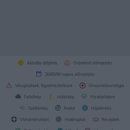
Aktuális időjárás
Óránkénti előrejelzés
30/60/90 napos előrejelzés
Vészjelzések, figyelmeztetések
Orvosmeteorológia
Felhőkép
Hőtérkép
Páratartalom
Széltérkép
Radar
Hójelentés
Vízhőmérséklet
Holdnaptár
Receptek