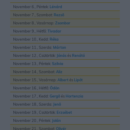
November 6., Péntek:
Lénárd
November 7., Szombat:
Rezsõ
November 8., Vasárnap:
Zsombor
November 9., Hétfő:
Tivadar
November 10., Kedd:
Réka
November 11., Szerda:
Márton
November 12., Csütörtök:
Jónás
és
Renátó
November 13., Péntek:
Szilvia
November 14., Szombat:
Aliz
November 15., Vasárnap:
Albert
és
Lipót
November 16., Hétfő:
Ödön
November 17., Kedd:
Gergõ
és
Hortenzia
November 18., Szerda:
Jenõ
November 19., Csütörtök:
Erzsébet
November 20., Péntek:
Jolán
November 21., Szombat:
Olivér