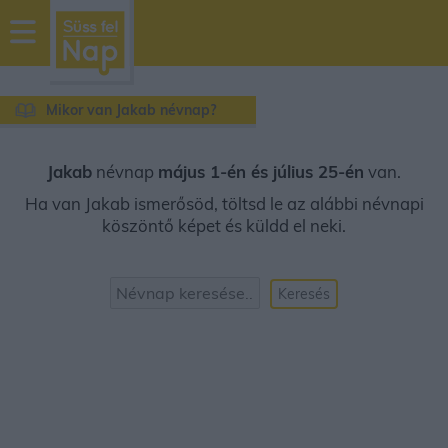
sussfelnap.hu
időjárás
Mikor van Jakab névnap?
Jakab
névnap
május 1-én és július 25-én
van.
Ha van Jakab ismerősöd, töltsd le az alábbi névnapi
köszöntő képet és küldd el neki.
Keresés