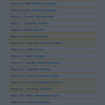
Május 4., Hétfő:
Flórián
és
Mónika
Május 5., Kedd:
Adrián
és
Györgyi
Május 6., Szerda:
Frida
és
Ivett
Május 7., Csütörtök:
Gizella
Május 8., Péntek:
Mihály
Május 9., Szombat:
Gergely
Május 10., Vasárnap:
Ármin
és
Pálma
Május 11., Hétfő:
Ferenc
Május 12., Kedd:
Pongrác
Május 13., Szerda:
Imola
és
Szervác
Május 14., Csütörtök:
Bonifác
Május 15., Péntek:
Szonja
és
Zsófia
Május 16., Szombat:
Botond
és
Mózes
Május 17., Vasárnap:
Paszkál
Május 18., Hétfő:
Alexandra
és
Erik
Május 19., Kedd:
Ivó
és
Milán