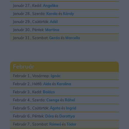
Január 27., Kedd:
Angelika
Január 28., Szerda:
Karola
és
Károly
Január 29., Csütörtök:
Adél
Január 30., Péntek:
Martina
Január 31., Szombat:
Gerda
és
Marcella
Február
Február 1., Vasárnap:
Ignác
Február 2., Hétfő:
Aida
és
Karolina
Február 3., Kedd:
Balázs
Február 4., Szerda:
Csenge
és
Ráhel
Február 5., Csütörtök:
Ágota
és
Ingrid
Február 6., Péntek:
Dóra
és
Dorottya
Február 7., Szombat:
Rómeó
és
Tódor