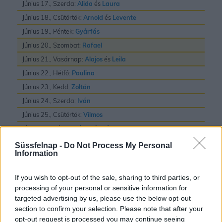
Június 17., Szerda:
Alida
és
Laura
Június 18., Csütörtök:
Arnold
és
Levente
Június 19., Péntek:
Gyárfás
Június 20., Szombat:
Rafael
Június 21., Vasárnap:
Alajos
és
Leila
Június 22., Hétfő:
Paulina
Június 23., Kedd:
Zoltán
Június 24., Szerda:
Iván
Június 25., Csütörtök:
Vilmos
Június 26., Péntek:
János
és
Pál
Június 27., Szombat:
László
Süssfelnap -
Do Not Process My Personal
Information
Június 28., Vasárnap:
Irén
és
Levente
Június 29., Hétfő:
Pál
és
Péter
If you wish to opt-out of the sale, sharing to third parties, or
Június 30., Kedd:
Pál
processing of your personal or sensitive information for
targeted advertising by us, please use the below opt-out
section to confirm your selection. Please note that after your
opt-out request is processed you may continue seeing