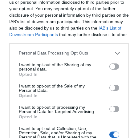
us or personal information disclosed to third parties prior to
Július
your opt-out. You may separately opt-out of the further
disclosure of your personal information by third parties on the
Július 1., Szerda:
Annamária
és
Tihamér
IAB’s list of downstream participants. This information may
Július 2., Csütörtök:
Ottó
also be disclosed by us to third parties on the
IAB’s List of
Július 3., Péntek:
Kornél
és
Soma
Downstream Participants
that may further disclose it to other
third parties.
Július 4., Szombat:
Ulrik
Július 5., Vasárnap:
Emese
és
Sarolta
Personal Data Processing Opt Outs
Július 6., Hétfő:
Csaba
I want to opt-out of the Sharing of my
Július 7., Kedd:
Apollónia
personal data.
Opted In
Július 8., Szerda:
Ellák
I want to opt-out of the Sale of my
Július 9., Csütörtök:
Lukrécia
Personal Data.
Július 10., Péntek:
Amália
Opted In
Július 11., Szombat:
Lili
és
Nóra
I want to opt-out of processing my
Personal Data for Targeted Advertising.
Július 12., Vasárnap:
Dalma
és
Izabella
Opted In
Július 13., Hétfő:
Jenõ
I want to opt-out of Collection, Use,
Július 14., Kedd:
Ors
és
Stella
Retention, Sale, and/or Sharing of my
Personal Data that Is Unrelated with the
Július 15., Szerda:
Henrik
és
Roland