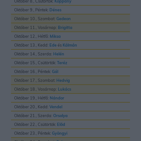
Október 8., Csütörtök:
Koppány
Október 9., Péntek:
Dénes
Október 10., Szombat:
Gedeon
Október 11., Vasárnap:
Brigitta
Október 12., Hétfő:
Miksa
Október 13., Kedd:
Ede
és
Kálmán
Október 14., Szerda:
Helén
Október 15., Csütörtök:
Teréz
Október 16., Péntek:
Gál
Október 17., Szombat:
Hedvig
Október 18., Vasárnap:
Lukács
Október 19., Hétfő:
Nándor
Október 20., Kedd:
Vendel
Október 21., Szerda:
Orsolya
Október 22., Csütörtök:
Elõd
Október 23., Péntek:
Gyöngyi