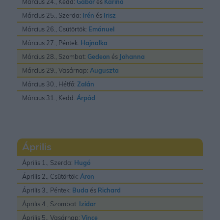
Március 24., Kedd:
Gábor
és
Karina
Március 25., Szerda:
Irén
és
Irisz
Március 26., Csütörtök:
Emánuel
Március 27., Péntek:
Hajnalka
Március 28., Szombat:
Gedeon
és
Johanna
Március 29., Vasárnap:
Auguszta
Március 30., Hétfő:
Zalán
Március 31., Kedd:
Árpád
Április
Április 1., Szerda:
Hugó
Április 2., Csütörtök:
Áron
Április 3., Péntek:
Buda
és
Richard
Április 4., Szombat:
Izidor
Április 5., Vasárnap:
Vince