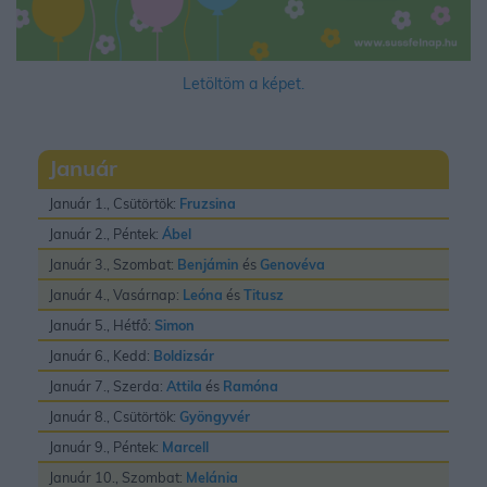
Letöltöm a képet.
Január
Január 1., Csütörtök:
Fruzsina
Január 2., Péntek:
Ábel
Január 3., Szombat:
Benjámin
és
Genovéva
Január 4., Vasárnap:
Leóna
és
Titusz
Január 5., Hétfő:
Simon
Január 6., Kedd:
Boldizsár
Január 7., Szerda:
Attila
és
Ramóna
Január 8., Csütörtök:
Gyöngyvér
Január 9., Péntek:
Marcell
Január 10., Szombat:
Melánia