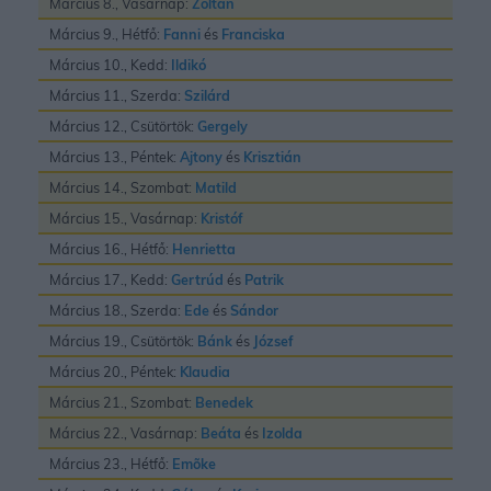
Március 8., Vasárnap:
Zoltán
Március 9., Hétfő:
Fanni
és
Franciska
Március 10., Kedd:
Ildikó
Március 11., Szerda:
Szilárd
Március 12., Csütörtök:
Gergely
Március 13., Péntek:
Ajtony
és
Krisztián
Március 14., Szombat:
Matild
Március 15., Vasárnap:
Kristóf
Március 16., Hétfő:
Henrietta
Március 17., Kedd:
Gertrúd
és
Patrik
Március 18., Szerda:
Ede
és
Sándor
Március 19., Csütörtök:
Bánk
és
József
Március 20., Péntek:
Klaudia
Március 21., Szombat:
Benedek
Március 22., Vasárnap:
Beáta
és
Izolda
Március 23., Hétfő:
Emõke