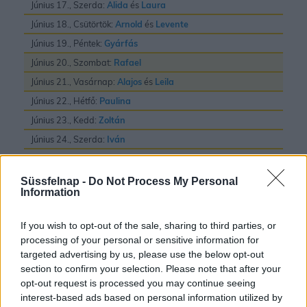
Június 17., Szerda:
Alida
és
Laura
Június 18., Csütörtök:
Arnold
és
Levente
Június 19., Péntek:
Gyárfás
Június 20., Szombat:
Rafael
Június 21., Vasárnap:
Alajos
és
Leila
Június 22., Hétfő:
Paulina
Június 23., Kedd:
Zoltán
Június 24., Szerda:
Iván
Június 25., Csütörtök:
Vilmos
Június 26., Péntek:
János
és
Pál
Süssfelnap -
Do Not Process My Personal
Information
Június 27., Szombat:
László
Június 28., Vasárnap:
Irén
és
Levente
If you wish to opt-out of the sale, sharing to third parties, or
Június 29., Hétfő:
Pál
és
Péter
processing of your personal or sensitive information for
targeted advertising by us, please use the below opt-out
Június 30., Kedd:
Pál
section to confirm your selection. Please note that after your
opt-out request is processed you may continue seeing
interest-based ads based on personal information utilized by