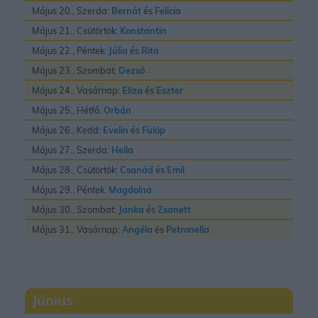
Május 20., Szerda:
Bernát
és
Felicia
Május 21., Csütörtök:
Konstantin
Május 22., Péntek:
Júlia
és
Rita
Május 23., Szombat:
Dezsõ
Május 24., Vasárnap:
Eliza
és
Eszter
Május 25., Hétfő:
Orbán
Május 26., Kedd:
Evelin
és
Fülöp
Május 27., Szerda:
Hella
Május 28., Csütörtök:
Csanád
és
Emil
Május 29., Péntek:
Magdolna
Május 30., Szombat:
Janka
és
Zsanett
Május 31., Vasárnap:
Angéla
és
Petronella
Június