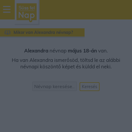
sussfelnap.hu
időjárás
Mikor van Alexandra névnap?
Alexandra
névnap
május 18-án
van.
Ha van Alexandra ismerősöd, töltsd le az alábbi
névnapi köszöntő képet és küldd el neki.
Keresés