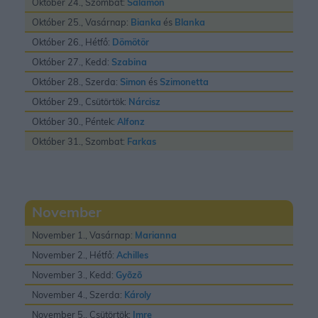
Október 24., Szombat:
Salamon
Október 25., Vasárnap:
Bianka
és
Blanka
Október 26., Hétfő:
Dömötör
Október 27., Kedd:
Szabina
Október 28., Szerda:
Simon
és
Szimonetta
Október 29., Csütörtök:
Nárcisz
Október 30., Péntek:
Alfonz
Október 31., Szombat:
Farkas
November
November 1., Vasárnap:
Marianna
November 2., Hétfő:
Achilles
November 3., Kedd:
Gyõzõ
November 4., Szerda:
Károly
November 5., Csütörtök:
Imre