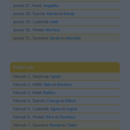
Január 27., Kedd:
Angelika
Január 28., Szerda:
Karola
és
Károly
Január 29., Csütörtök:
Adél
Január 30., Péntek:
Martina
Január 31., Szombat:
Gerda
és
Marcella
Február
Február 1., Vasárnap:
Ignác
Február 2., Hétfő:
Aida
és
Karolina
Február 3., Kedd:
Balázs
Február 4., Szerda:
Csenge
és
Ráhel
Február 5., Csütörtök:
Ágota
és
Ingrid
Február 6., Péntek:
Dóra
és
Dorottya
Február 7., Szombat:
Rómeó
és
Tódor