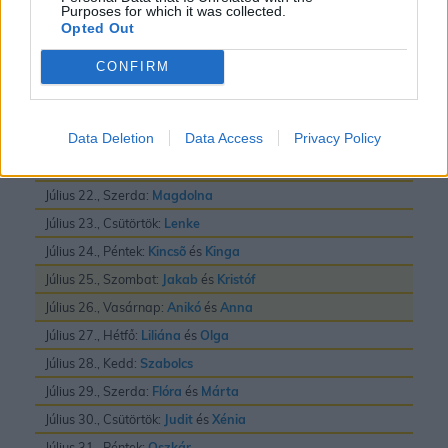
Purposes for which it was collected.
Július 16., Csütörtök:
Valter
Opted Out
Július 17., Péntek:
Elek
és
Endre
CONFIRM
Július 18., Szombat:
Frigyes
Július 19., Vasárnap:
Emilia
Data Deletion
Data Access
Privacy Policy
Július 20., Hétfő:
Illés
Július 21., Kedd:
Dániel
és
Daniella
Július 22., Szerda:
Magdolna
Július 23., Csütörtök:
Lenke
Július 24., Péntek:
Kincsõ
és
Kinga
Július 25., Szombat:
Jakab
és
Kristóf
Július 26., Vasárnap:
Anikó
és
Anna
Július 27., Hétfő:
Liliána
és
Olga
Július 28., Kedd:
Szabolcs
Július 29., Szerda:
Flóra
és
Márta
Július 30., Csütörtök:
Judit
és
Xénia
Július 31., Péntek:
Oszkár