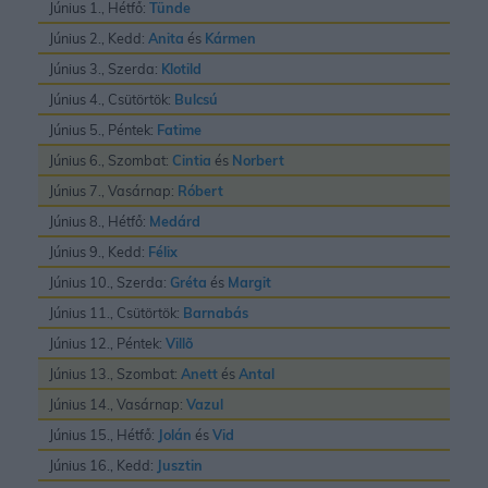
Június 1., Hétfő:
Tünde
Június 2., Kedd:
Anita
és
Kármen
Június 3., Szerda:
Klotild
Június 4., Csütörtök:
Bulcsú
Június 5., Péntek:
Fatime
Június 6., Szombat:
Cintia
és
Norbert
Június 7., Vasárnap:
Róbert
Június 8., Hétfő:
Medárd
Június 9., Kedd:
Félix
Június 10., Szerda:
Gréta
és
Margit
Június 11., Csütörtök:
Barnabás
Június 12., Péntek:
Villõ
Június 13., Szombat:
Anett
és
Antal
Június 14., Vasárnap:
Vazul
Június 15., Hétfő:
Jolán
és
Vid
Június 16., Kedd:
Jusztin