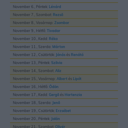
November 6., Péntek:
Lénárd
November 7., Szombat:
Rezsõ
November 8., Vasárnap:
Zsombor
November 9., Hétfő:
Tivadar
November 10., Kedd:
Réka
November 11., Szerda:
Márton
November 12., Csütörtök:
Jónás
és
Renátó
November 13., Péntek:
Szilvia
November 14., Szombat:
Aliz
November 15., Vasárnap:
Albert
és
Lipót
November 16., Hétfő:
Ödön
November 17., Kedd:
Gergõ
és
Hortenzia
November 18., Szerda:
Jenõ
November 19., Csütörtök:
Erzsébet
November 20., Péntek:
Jolán
November 21., Szombat:
Olivér