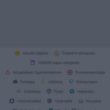
Aktuális időjárás
Óránkénti előrejelzés
30/60/90 napos előrejelzés
Vészjelzések, figyelmeztetések
Orvosmeteorológia
Felhőkép
Hőtérkép
Páratartalom
Széltérkép
Radar
Hójelentés
Vízhőmérséklet
Holdnaptár
Receptek