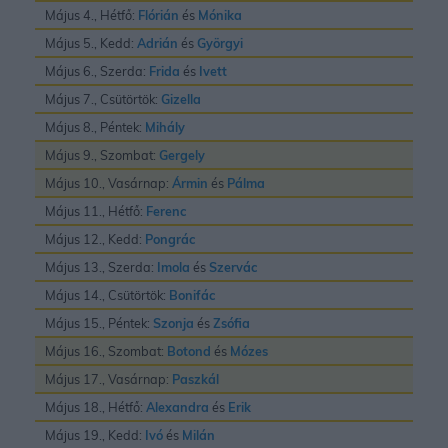
Május 4., Hétfő:
Flórián
és
Mónika
Május 5., Kedd:
Adrián
és
Györgyi
Május 6., Szerda:
Frida
és
Ivett
Május 7., Csütörtök:
Gizella
Május 8., Péntek:
Mihály
Május 9., Szombat:
Gergely
Május 10., Vasárnap:
Ármin
és
Pálma
Május 11., Hétfő:
Ferenc
Május 12., Kedd:
Pongrác
Május 13., Szerda:
Imola
és
Szervác
Május 14., Csütörtök:
Bonifác
Május 15., Péntek:
Szonja
és
Zsófia
Május 16., Szombat:
Botond
és
Mózes
Május 17., Vasárnap:
Paszkál
Május 18., Hétfő:
Alexandra
és
Erik
Május 19., Kedd:
Ivó
és
Milán