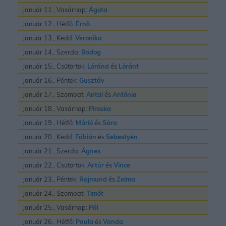
Január 11., Vasárnap:
Ágota
Január 12., Hétfő:
Ernõ
Január 13., Kedd:
Veronika
Január 14., Szerda:
Bódog
Január 15., Csütörtök:
Lóránd
és
Lóránt
Január 16., Péntek:
Gusztáv
Január 17., Szombat:
Antal
és
Antónia
Január 18., Vasárnap:
Piroska
Január 19., Hétfő:
Márió
és
Sára
Január 20., Kedd:
Fábián
és
Sebestyén
Január 21., Szerda:
Ágnes
Január 22., Csütörtök:
Artúr
és
Vince
Január 23., Péntek:
Rajmund
és
Zelma
Január 24., Szombat:
Timót
Január 25., Vasárnap:
Pál
Január 26., Hétfő:
Paula
és
Vanda