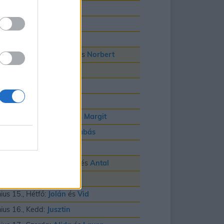
nius 3., Szerda:
Klotild
nius 4., Csütörtök:
Bulcsú
nius 5., Péntek:
Fatime
nius 6., Szombat:
Cintia
és
Norbert
nius 7., Vasárnap:
Róbert
nius 8., Hétfő:
Medárd
nius 9., Kedd:
Félix
nius 10., Szerda:
Gréta
és
Margit
nius 11., Csütörtök:
Barnabás
nius 12., Péntek:
Villõ
nius 13., Szombat:
Anett
és
Antal
nius 14., Vasárnap:
Vazul
nius 15., Hétfő:
Jolán
és
Vid
nius 16., Kedd:
Jusztin