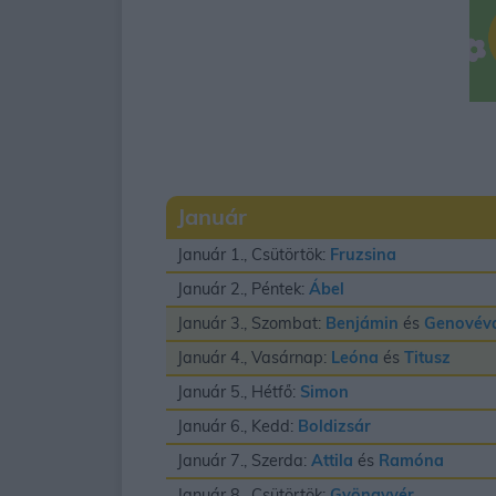
Január
Január 1., Csütörtök:
Fruzsina
Január 2., Péntek:
Ábel
Január 3., Szombat:
Benjámin
és
Genovév
Január 4., Vasárnap:
Leóna
és
Titusz
Január 5., Hétfő:
Simon
Január 6., Kedd:
Boldizsár
Január 7., Szerda:
Attila
és
Ramóna
Január 8., Csütörtök:
Gyöngyvér