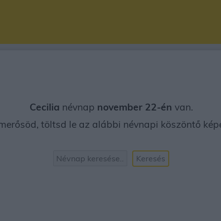
Cecilia
névnap
november 22-én
van.
merősöd, töltsd le az alábbi névnapi köszöntő képet
Keresés