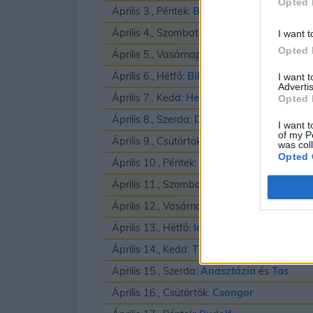
Opted 
Április 3., Péntek:
Buda
és
Richard
Április 4., Szombat:
Izidor
I want t
Opted 
Április 5., Vasárnap:
Vince
Április 6., Hétfő:
Biborka
és
Vilmos
I want 
Advertis
Április 7., Kedd:
Herman
Opted 
Április 8., Szerda:
Dénes
I want t
of my P
Április 9., Csütörtök:
Erhard
was col
Opted 
Április 10., Péntek:
Zsolt
Április 11., Szombat:
Leó
és
Szaniszló
Április 12., Vasárnap:
Gyula
Április 13., Hétfő:
Ida
Április 14., Kedd:
Tibor
Április 15., Szerda:
Anasztázia
és
Tas
Április 16., Csütörtök:
Csongor