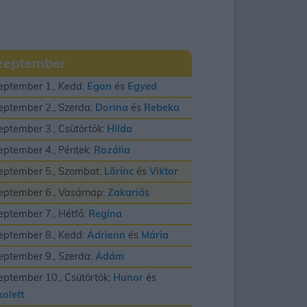
zeptember
eptember 1., Kedd:
Egon
és
Egyed
eptember 2., Szerda:
Dorina
és
Rebeka
eptember 3., Csütörtök:
Hilda
eptember 4., Péntek:
Rozália
eptember 5., Szombat:
Lõrinc
és
Viktor
eptember 6., Vasárnap:
Zakariás
eptember 7., Hétfő:
Regina
eptember 8., Kedd:
Adrienn
és
Mária
eptember 9., Szerda:
Ádám
eptember 10., Csütörtök:
Hunor
és
kolett