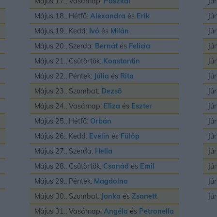
Május 17., Vasárnap:
Paszkál
Jú
Május 18., Hétfő:
Alexandra
és
Erik
Jú
Május 19., Kedd:
Ivó
és
Milán
Jú
Május 20., Szerda:
Bernát
és
Felicia
Jú
Május 21., Csütörtök:
Konstantin
Jú
Május 22., Péntek:
Júlia
és
Rita
Jú
Május 23., Szombat:
Dezsõ
Jú
Május 24., Vasárnap:
Eliza
és
Eszter
Jú
Május 25., Hétfő:
Orbán
Jú
Május 26., Kedd:
Evelin
és
Fülöp
Jú
Május 27., Szerda:
Hella
Jú
Május 28., Csütörtök:
Csanád
és
Emil
Jú
Május 29., Péntek:
Magdolna
Jú
Május 30., Szombat:
Janka
és
Zsanett
Jú
Május 31., Vasárnap:
Angéla
és
Petronella