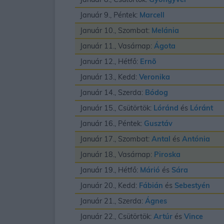
Január 9., Péntek:
Marcell
Január 10., Szombat:
Melánia
Január 11., Vasárnap:
Ágota
Január 12., Hétfő:
Ernõ
Január 13., Kedd:
Veronika
Január 14., Szerda:
Bódog
Január 15., Csütörtök:
Lóránd
és
Lóránt
Január 16., Péntek:
Gusztáv
Január 17., Szombat:
Antal
és
Antónia
Január 18., Vasárnap:
Piroska
Január 19., Hétfő:
Márió
és
Sára
Január 20., Kedd:
Fábián
és
Sebestyén
Január 21., Szerda:
Ágnes
Január 22., Csütörtök:
Artúr
és
Vince