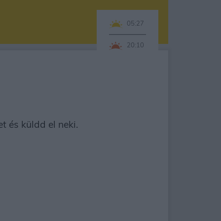
05:27
20:10
 és küldd el neki.