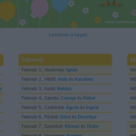
Letöltöm a képet.
Február
M
Február 1., Vasárnap:
Ignác
Má
Február 2., Hétfő:
Aida
és
Karolina
Má
a
Február 3., Kedd:
Balázs
Má
Február 4., Szerda:
Csenge
és
Ráhel
Má
Február 5., Csütörtök:
Ágota
és
Ingrid
Má
Február 6., Péntek:
Dóra
és
Dorottya
Má
Február 7., Szombat:
Rómeó
és
Tódor
Má
Február 8., Vasárnap:
Aranka
Má