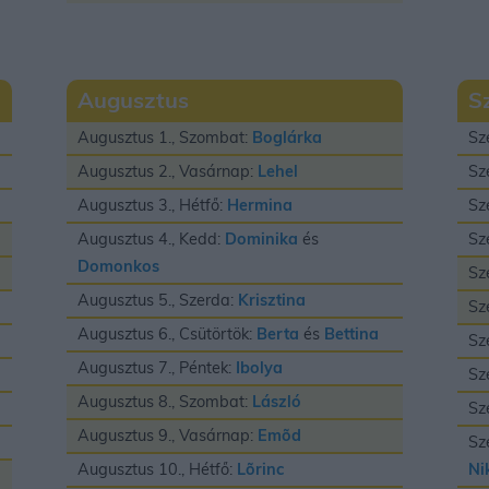
Augusztus
S
Augusztus 1., Szombat:
Boglárka
Sz
Augusztus 2., Vasárnap:
Lehel
Sz
Augusztus 3., Hétfő:
Hermina
Sz
Augusztus 4., Kedd:
Dominika
és
Sz
Domonkos
Sz
Augusztus 5., Szerda:
Krisztina
Sz
Augusztus 6., Csütörtök:
Berta
és
Bettina
Sz
Augusztus 7., Péntek:
Ibolya
Sz
Augusztus 8., Szombat:
László
Sz
Augusztus 9., Vasárnap:
Emõd
Sz
Augusztus 10., Hétfő:
Lõrinc
Ni