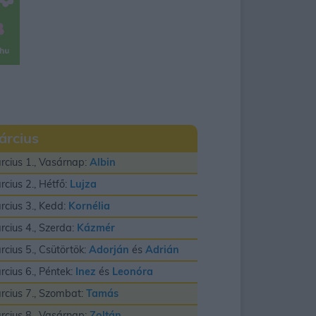
árcius
rcius 1., Vasárnap:
Albin
rcius 2., Hétfő:
Lujza
rcius 3., Kedd:
Kornélia
rcius 4., Szerda:
Kázmér
rcius 5., Csütörtök:
Adorján
és
Adrián
rcius 6., Péntek:
Inez
és
Leonóra
rcius 7., Szombat:
Tamás
rcius 8., Vasárnap:
Zoltán