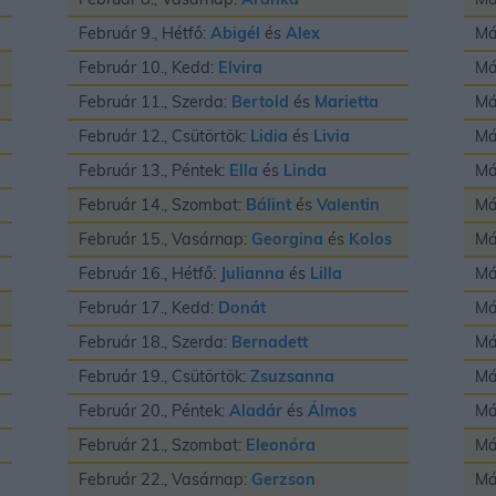
Február 9., Hétfő:
Abigél
és
Alex
Má
Február 10., Kedd:
Elvira
Má
Február 11., Szerda:
Bertold
és
Marietta
Má
Február 12., Csütörtök:
Lidia
és
Livia
Má
Február 13., Péntek:
Ella
és
Linda
Má
Február 14., Szombat:
Bálint
és
Valentin
Má
Február 15., Vasárnap:
Georgina
és
Kolos
Má
Február 16., Hétfő:
Julianna
és
Lilla
Má
Február 17., Kedd:
Donát
Má
Február 18., Szerda:
Bernadett
Má
Február 19., Csütörtök:
Zsuzsanna
Má
Február 20., Péntek:
Aladár
és
Álmos
Má
Február 21., Szombat:
Eleonóra
Má
Február 22., Vasárnap:
Gerzson
Má