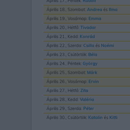
Április 17., Péntek:
Rudolf
Április 18., Szombat:
Andrea
és
Ilma
Április 19., Vasárnap:
Emma
Április 20., Hétfő:
Tivadar
Április 21., Kedd:
Konrád
Április 22., Szerda:
Csilla
és
Noémi
Április 23., Csütörtök:
Béla
Április 24., Péntek:
György
Április 25., Szombat:
Márk
Április 26., Vasárnap:
Ervin
Április 27., Hétfő:
Zita
Április 28., Kedd:
Valéria
Április 29., Szerda:
Péter
Április 30., Csütörtök:
Katalin
és
Kitti