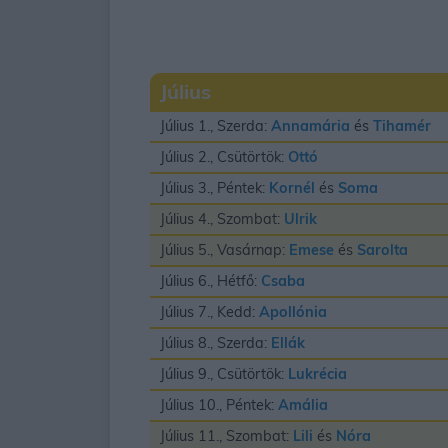
Július
Július 1., Szerda:
Annamária
és
Tihamér
Július 2., Csütörtök:
Ottó
Július 3., Péntek:
Kornél
és
Soma
Július 4., Szombat:
Ulrik
Július 5., Vasárnap:
Emese
és
Sarolta
Július 6., Hétfő:
Csaba
Július 7., Kedd:
Apollónia
Július 8., Szerda:
Ellák
Július 9., Csütörtök:
Lukrécia
Július 10., Péntek:
Amália
Július 11., Szombat:
Lili
és
Nóra