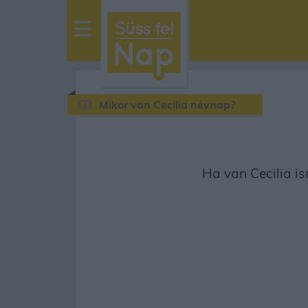
sussfelnap.hu
időjárás
Mikor van Cecilia névnap?
Ha van Cecilia is