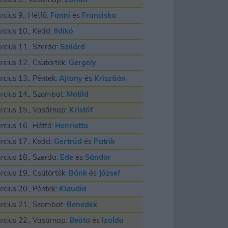
rcius 9., Hétfő:
Fanni
és
Franciska
rcius 10., Kedd:
Ildikó
rcius 11., Szerda:
Szilárd
rcius 12., Csütörtök:
Gergely
rcius 13., Péntek:
Ajtony
és
Krisztián
rcius 14., Szombat:
Matild
rcius 15., Vasárnap:
Kristóf
rcius 16., Hétfő:
Henrietta
rcius 17., Kedd:
Gertrúd
és
Patrik
rcius 18., Szerda:
Ede
és
Sándor
rcius 19., Csütörtök:
Bánk
és
József
rcius 20., Péntek:
Klaudia
rcius 21., Szombat:
Benedek
rcius 22., Vasárnap:
Beáta
és
Izolda