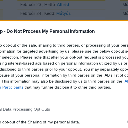
Február 23., Hétfő:
Alfréd
Má
Február 24., Kedd:
Mátyás
Má
Február 25., Szerda:
Géza
Má
Február 26., Csütörtök:
Edina
Má
p -
Do Not Process My Personal Information
Február 27., Péntek:
Ákos
és
Bátor
Má
to opt-out of the sale, sharing to third parties, or processing of your per
Február 28., Szombat:
Elemér
Má
formation for targeted advertising by us, please use the below opt-out s
r selection. Please note that after your opt-out request is processed y
Má
eing interest-based ads based on personal information utilized by us or
Má
disclosed to third parties prior to your opt-out. You may separately opt-
losure of your personal information by third parties on the IAB’s list of
Má
. This information may also be disclosed by us to third parties on the
IA
Participants
that may further disclose it to other third parties.
Május
J
l Data Processing Opt Outs
Május 1., Péntek:
Fülöp
és
Jakab
Jú
o opt-out of the Sharing of my personal data.
Május 2., Szombat:
Zsigmond
Jú