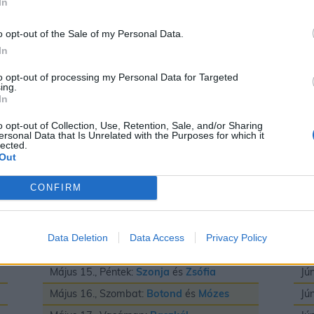
In
Május 3., Vasárnap:
Irma
és
Timea
Jú
Május 4., Hétfő:
Flórián
és
Mónika
Jú
o opt-out of the Sale of my Personal Data.
In
Május 5., Kedd:
Adrián
és
Györgyi
Jú
Május 6., Szerda:
Frida
és
Ivett
Jú
to opt-out of processing my Personal Data for Targeted
ing.
Május 7., Csütörtök:
Gizella
Jú
In
Május 8., Péntek:
Mihály
Jú
o opt-out of Collection, Use, Retention, Sale, and/or Sharing
ersonal Data that Is Unrelated with the Purposes for which it
Május 9., Szombat:
Gergely
Jú
lected.
Out
Május 10., Vasárnap:
Ármin
és
Pálma
Jú
Május 11., Hétfő:
Ferenc
Jú
CONFIRM
Május 12., Kedd:
Pongrác
Jú
Május 13., Szerda:
Imola
és
Szervác
Jú
Data Deletion
Data Access
Privacy Policy
Május 14., Csütörtök:
Bonifác
Jú
Május 15., Péntek:
Szonja
és
Zsófia
Jú
Május 16., Szombat:
Botond
és
Mózes
Jú