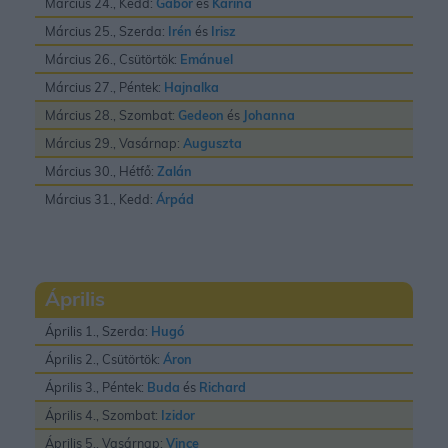
Március 24., Kedd:
Gábor
és
Karina
Március 25., Szerda:
Irén
és
Irisz
Március 26., Csütörtök:
Emánuel
Március 27., Péntek:
Hajnalka
Március 28., Szombat:
Gedeon
és
Johanna
Március 29., Vasárnap:
Auguszta
Március 30., Hétfő:
Zalán
Március 31., Kedd:
Árpád
Április
Április 1., Szerda:
Hugó
Április 2., Csütörtök:
Áron
Április 3., Péntek:
Buda
és
Richard
Április 4., Szombat:
Izidor
Április 5., Vasárnap:
Vince