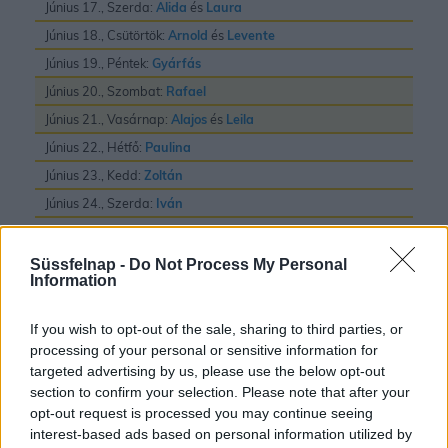
Június 17., Szerda:
Alida
és
Laura
Június 18., Csütörtök:
Arnold
és
Levente
Június 19., Péntek:
Gyárfás
Június 20., Szombat:
Rafael
Június 21., Vasárnap:
Alajos
és
Leila
Június 22., Hétfő:
Paulina
Június 23., Kedd:
Zoltán
Június 24., Szerda:
Iván
Június 25., Csütörtök:
Vilmos
Június 26., Péntek:
János
és
Pál
Süssfelnap -
Do Not Process My Personal
Information
Június 27., Szombat:
László
Június 28., Vasárnap:
Irén
és
Levente
If you wish to opt-out of the sale, sharing to third parties, or
Június 29., Hétfő:
Pál
és
Péter
processing of your personal or sensitive information for
targeted advertising by us, please use the below opt-out
Június 30., Kedd:
Pál
section to confirm your selection. Please note that after your
opt-out request is processed you may continue seeing
interest-based ads based on personal information utilized by