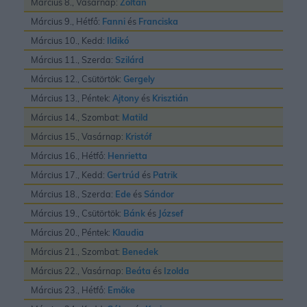
Március 8., Vasárnap:
Zoltán
Március 9., Hétfő:
Fanni
és
Franciska
Március 10., Kedd:
Ildikó
Március 11., Szerda:
Szilárd
Március 12., Csütörtök:
Gergely
Március 13., Péntek:
Ajtony
és
Krisztián
Március 14., Szombat:
Matild
Március 15., Vasárnap:
Kristóf
Március 16., Hétfő:
Henrietta
Március 17., Kedd:
Gertrúd
és
Patrik
Március 18., Szerda:
Ede
és
Sándor
Március 19., Csütörtök:
Bánk
és
József
Március 20., Péntek:
Klaudia
Március 21., Szombat:
Benedek
Március 22., Vasárnap:
Beáta
és
Izolda
Március 23., Hétfő:
Emõke