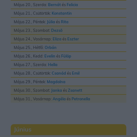
Május 20., Szerda:
Bernát
és
Felicia
Május 21., Csütörtök:
Konstantin
Május 22., Péntek:
Júlia
és
Rita
Május 23., Szombat:
Dezsõ
Május 24., Vasárnap:
Eliza
és
Eszter
Május 25., Hétfő:
Orbán
Május 26., Kedd:
Evelin
és
Fülöp
Május 27., Szerda:
Hella
Május 28., Csütörtök:
Csanád
és
Emil
Május 29., Péntek:
Magdolna
Május 30., Szombat:
Janka
és
Zsanett
Május 31., Vasárnap:
Angéla
és
Petronella
Június