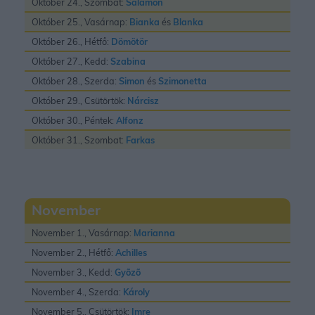
Október 24., Szombat:
Salamon
Október 25., Vasárnap:
Bianka
és
Blanka
Október 26., Hétfő:
Dömötör
Október 27., Kedd:
Szabina
Október 28., Szerda:
Simon
és
Szimonetta
Október 29., Csütörtök:
Nárcisz
Október 30., Péntek:
Alfonz
Október 31., Szombat:
Farkas
November
November 1., Vasárnap:
Marianna
November 2., Hétfő:
Achilles
November 3., Kedd:
Gyõzõ
November 4., Szerda:
Károly
November 5., Csütörtök:
Imre