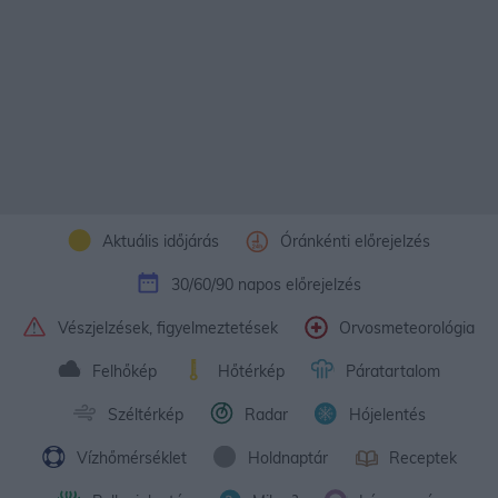
Aktuális időjárás
Óránkénti előrejelzés
30/60/90 napos előrejelzés
Vészjelzések, figyelmeztetések
Orvosmeteorológia
Felhőkép
Hőtérkép
Páratartalom
Széltérkép
Radar
Hójelentés
Vízhőmérséklet
Holdnaptár
Receptek