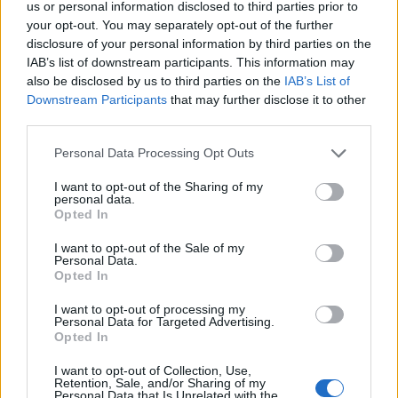
us or personal information disclosed to third parties prior to
Július
your opt-out. You may separately opt-out of the further
disclosure of your personal information by third parties on the
Július 1., Szerda:
Annamária
és
Tihamér
IAB’s list of downstream participants. This information may
Július 2., Csütörtök:
Ottó
also be disclosed by us to third parties on the
IAB’s List of
Július 3., Péntek:
Kornél
és
Soma
Downstream Participants
that may further disclose it to other
third parties.
Július 4., Szombat:
Ulrik
Július 5., Vasárnap:
Emese
és
Sarolta
Personal Data Processing Opt Outs
Július 6., Hétfő:
Csaba
I want to opt-out of the Sharing of my
Július 7., Kedd:
Apollónia
personal data.
Opted In
Július 8., Szerda:
Ellák
I want to opt-out of the Sale of my
Július 9., Csütörtök:
Lukrécia
Personal Data.
Július 10., Péntek:
Amália
Opted In
Július 11., Szombat:
Lili
és
Nóra
I want to opt-out of processing my
Personal Data for Targeted Advertising.
Július 12., Vasárnap:
Dalma
és
Izabella
Opted In
Július 13., Hétfő:
Jenõ
I want to opt-out of Collection, Use,
Július 14., Kedd:
Ors
és
Stella
Retention, Sale, and/or Sharing of my
Personal Data that Is Unrelated with the
Július 15., Szerda:
Henrik
és
Roland