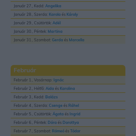
Január 27., Kedd:
Angelika
Január 28., Szerda:
Karola
és
Károly
Január 29., Csütörtök:
Adél
Január 30., Péntek:
Martina
Január 31., Szombat:
Gerda
és
Marcella
Február
Február 1., Vasárnap:
Ignác
Február 2., Hétfő:
Aida
és
Karolina
Február 3., Kedd:
Balázs
Február 4., Szerda:
Csenge
és
Ráhel
Február 5., Csütörtök:
Ágota
és
Ingrid
Február 6., Péntek:
Dóra
és
Dorottya
Február 7., Szombat:
Rómeó
és
Tódor