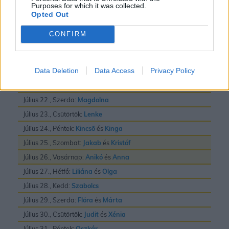
Purposes for which it was collected.
Július 16., Csütörtök:
Valter
Opted Out
Július 17., Péntek:
Elek
és
Endre
CONFIRM
Július 18., Szombat:
Frigyes
Július 19., Vasárnap:
Emilia
Data Deletion
Data Access
Privacy Policy
Július 20., Hétfő:
Illés
Július 21., Kedd:
Dániel
és
Daniella
Július 22., Szerda:
Magdolna
Július 23., Csütörtök:
Lenke
Július 24., Péntek:
Kincsõ
és
Kinga
Július 25., Szombat:
Jakab
és
Kristóf
Július 26., Vasárnap:
Anikó
és
Anna
Július 27., Hétfő:
Liliána
és
Olga
Július 28., Kedd:
Szabolcs
Július 29., Szerda:
Flóra
és
Márta
Július 30., Csütörtök:
Judit
és
Xénia
Július 31., Péntek:
Oszkár