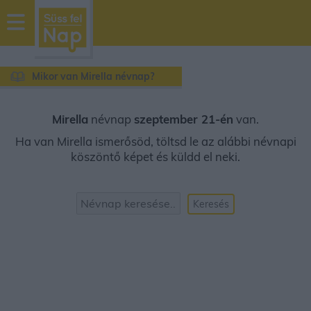
sussfelnap.hu
időjárás
Mikor van Mirella névnap?
Mirella
névnap
szeptember 21-én
van.
Ha van Mirella ismerősöd, töltsd le az alábbi névnapi
köszöntő képet és küldd el neki.
Keresés