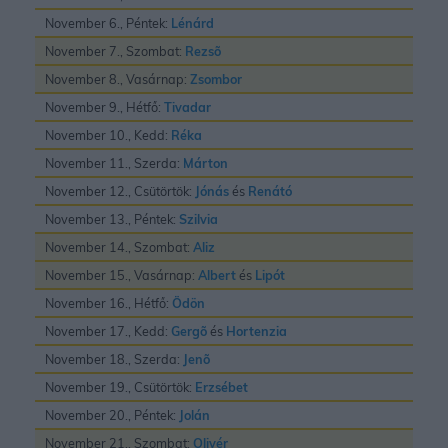
November 6., Péntek:
Lénárd
November 7., Szombat:
Rezsõ
November 8., Vasárnap:
Zsombor
November 9., Hétfő:
Tivadar
November 10., Kedd:
Réka
November 11., Szerda:
Márton
November 12., Csütörtök:
Jónás
és
Renátó
November 13., Péntek:
Szilvia
November 14., Szombat:
Aliz
November 15., Vasárnap:
Albert
és
Lipót
November 16., Hétfő:
Ödön
November 17., Kedd:
Gergõ
és
Hortenzia
November 18., Szerda:
Jenõ
November 19., Csütörtök:
Erzsébet
November 20., Péntek:
Jolán
November 21., Szombat:
Olivér