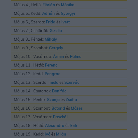
Május 4., Hétfő:
Flórián
és
Mónika
Május 5., Kedd:
Adrián
és
Györgyi
Május 6., Szerda:
Frida
és
Ivett
Május 7., Csütörtök:
Gizella
Május 8., Péntek:
Mihály
Május 9., Szombat:
Gergely
Május 10., Vasárnap:
Ármin
és
Pálma
Május 11., Hétfő:
Ferenc
Május 12., Kedd:
Pongrác
Május 13., Szerda:
Imola
és
Szervác
Május 14., Csütörtök:
Bonifác
Május 15., Péntek:
Szonja
és
Zsófia
Május 16., Szombat:
Botond
és
Mózes
Május 17., Vasárnap:
Paszkál
Május 18., Hétfő:
Alexandra
és
Erik
Május 19., Kedd:
Ivó
és
Milán