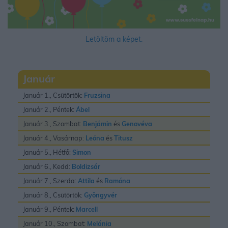
Letöltöm a képet.
Január
Január 1., Csütörtök:
Fruzsina
Január 2., Péntek:
Ábel
Január 3., Szombat:
Benjámin
és
Genovéva
Január 4., Vasárnap:
Leóna
és
Titusz
Január 5., Hétfő:
Simon
Január 6., Kedd:
Boldizsár
Január 7., Szerda:
Attila
és
Ramóna
Január 8., Csütörtök:
Gyöngyvér
Január 9., Péntek:
Marcell
Január 10., Szombat:
Melánia