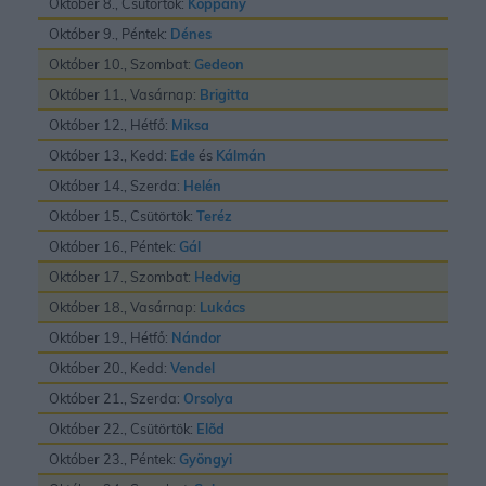
Október 8., Csütörtök:
Koppány
Október 9., Péntek:
Dénes
Október 10., Szombat:
Gedeon
Október 11., Vasárnap:
Brigitta
Október 12., Hétfő:
Miksa
Október 13., Kedd:
Ede
és
Kálmán
Október 14., Szerda:
Helén
Október 15., Csütörtök:
Teréz
Október 16., Péntek:
Gál
Október 17., Szombat:
Hedvig
Október 18., Vasárnap:
Lukács
Október 19., Hétfő:
Nándor
Október 20., Kedd:
Vendel
Október 21., Szerda:
Orsolya
Október 22., Csütörtök:
Elõd
Október 23., Péntek:
Gyöngyi