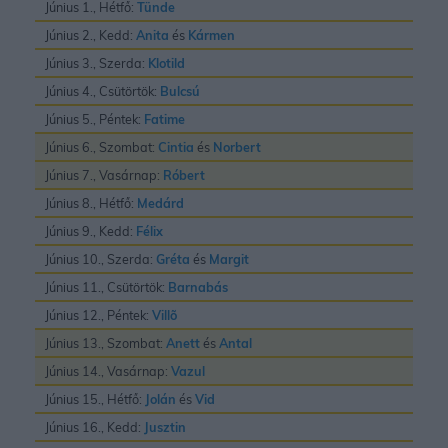
Június 1., Hétfő:
Tünde
Június 2., Kedd:
Anita
és
Kármen
Június 3., Szerda:
Klotild
Június 4., Csütörtök:
Bulcsú
Június 5., Péntek:
Fatime
Június 6., Szombat:
Cintia
és
Norbert
Június 7., Vasárnap:
Róbert
Június 8., Hétfő:
Medárd
Június 9., Kedd:
Félix
Június 10., Szerda:
Gréta
és
Margit
Június 11., Csütörtök:
Barnabás
Június 12., Péntek:
Villõ
Június 13., Szombat:
Anett
és
Antal
Június 14., Vasárnap:
Vazul
Június 15., Hétfő:
Jolán
és
Vid
Június 16., Kedd:
Jusztin