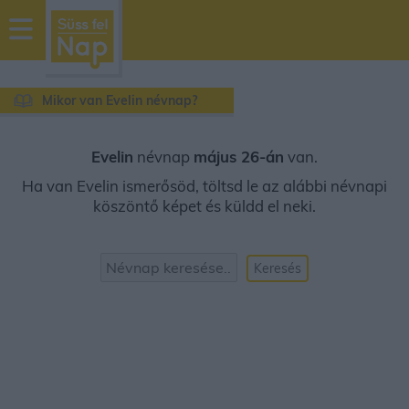
sussfelnap.hu
időjárás
Mikor van Evelin névnap?
Evelin
névnap
május 26-án
van.
Ha van Evelin ismerősöd, töltsd le az alábbi névnapi
köszöntő képet és küldd el neki.
Keresés