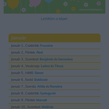
Letöltöm a képet.
Január
Január 1., Csütörtök:
Fruzsina
Január 2., Péntek:
Ábel
Január 3., Szombat:
Benjámin
és
Genovéva
Január 4., Vasárnap:
Leóna
és
Titusz
Január 5., Hétfő:
Simon
Január 6., Kedd:
Boldizsár
Január 7., Szerda:
Attila
és
Ramóna
Január 8., Csütörtök:
Gyöngyvér
Január 9., Péntek:
Marcell
Január 10., Szombat:
Melánia