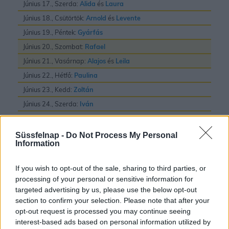
Június 17., Szerda:
Alida
és
Laura
Június 18., Csütörtök:
Arnold
és
Levente
Június 19., Péntek:
Gyárfás
Június 20., Szombat:
Rafael
Június 21., Vasárnap:
Alajos
és
Leila
Június 22., Hétfő:
Paulina
Június 23., Kedd:
Zoltán
Június 24., Szerda:
Iván
Június 25., Csütörtök:
Vilmos
Június 26., Péntek:
János
és
Pál
Süssfelnap -
Do Not Process My Personal
Information
Június 27., Szombat:
László
Június 28., Vasárnap:
Irén
és
Levente
If you wish to opt-out of the sale, sharing to third parties, or
Június 29., Hétfő:
Pál
és
Péter
processing of your personal or sensitive information for
targeted advertising by us, please use the below opt-out
Június 30., Kedd:
Pál
section to confirm your selection. Please note that after your
opt-out request is processed you may continue seeing
interest-based ads based on personal information utilized by