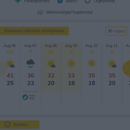
Pollenjelentés
Mikor?
Légnyomás
Meteorológiai fogalomtar
Budapest időjárás előrejelzése
30
napos
Aug 06.
Aug 07.
Aug 08.
Aug 09.
Aug 10.
Aug 11.
Au
CS
P
SZ
V
H
K
41
36
32
33
35
35
25
23
20
18
18
20
7mm
75%
Sudoku