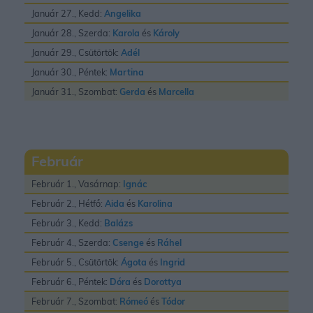
Január 27., Kedd:
Angelika
Január 28., Szerda:
Karola
és
Károly
Január 29., Csütörtök:
Adél
Január 30., Péntek:
Martina
Január 31., Szombat:
Gerda
és
Marcella
Február
Február 1., Vasárnap:
Ignác
Február 2., Hétfő:
Aida
és
Karolina
Február 3., Kedd:
Balázs
Február 4., Szerda:
Csenge
és
Ráhel
Február 5., Csütörtök:
Ágota
és
Ingrid
Február 6., Péntek:
Dóra
és
Dorottya
Február 7., Szombat:
Rómeó
és
Tódor