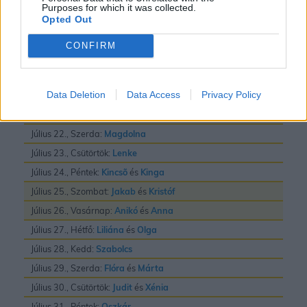
Purposes for which it was collected.
Július 16., Csütörtök:
Valter
Opted Out
Július 17., Péntek:
Elek
és
Endre
CONFIRM
Július 18., Szombat:
Frigyes
Július 19., Vasárnap:
Emilia
Data Deletion
Data Access
Privacy Policy
Július 20., Hétfő:
Illés
Július 21., Kedd:
Dániel
és
Daniella
Július 22., Szerda:
Magdolna
Július 23., Csütörtök:
Lenke
Július 24., Péntek:
Kincsõ
és
Kinga
Július 25., Szombat:
Jakab
és
Kristóf
Július 26., Vasárnap:
Anikó
és
Anna
Július 27., Hétfő:
Liliána
és
Olga
Július 28., Kedd:
Szabolcs
Július 29., Szerda:
Flóra
és
Márta
Július 30., Csütörtök:
Judit
és
Xénia
Július 31., Péntek:
Oszkár