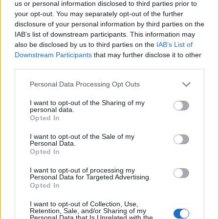
us or personal information disclosed to third parties prior to
Július
your opt-out. You may separately opt-out of the further
disclosure of your personal information by third parties on the
Július 1., Szerda:
Annamária
és
Tihamér
IAB’s list of downstream participants. This information may
Július 2., Csütörtök:
Ottó
also be disclosed by us to third parties on the
IAB’s List of
Július 3., Péntek:
Kornél
és
Soma
Downstream Participants
that may further disclose it to other
third parties.
Július 4., Szombat:
Ulrik
Július 5., Vasárnap:
Emese
és
Sarolta
Personal Data Processing Opt Outs
Július 6., Hétfő:
Csaba
I want to opt-out of the Sharing of my
Július 7., Kedd:
Apollónia
personal data.
Opted In
Július 8., Szerda:
Ellák
I want to opt-out of the Sale of my
Július 9., Csütörtök:
Lukrécia
Personal Data.
Július 10., Péntek:
Amália
Opted In
Július 11., Szombat:
Lili
és
Nóra
I want to opt-out of processing my
Personal Data for Targeted Advertising.
Július 12., Vasárnap:
Dalma
és
Izabella
Opted In
Július 13., Hétfő:
Jenõ
I want to opt-out of Collection, Use,
Július 14., Kedd:
Ors
és
Stella
Retention, Sale, and/or Sharing of my
Personal Data that Is Unrelated with the
Július 15., Szerda:
Henrik
és
Roland