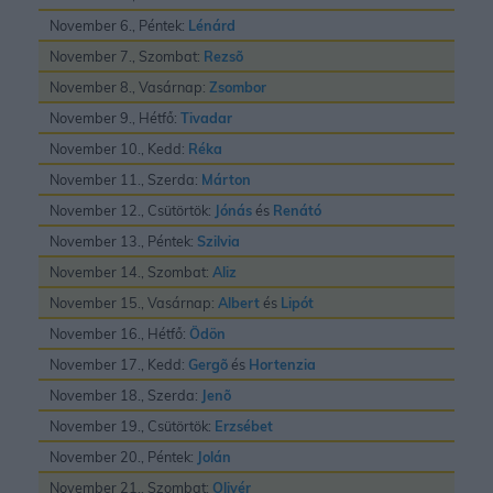
November 6., Péntek:
Lénárd
November 7., Szombat:
Rezsõ
November 8., Vasárnap:
Zsombor
November 9., Hétfő:
Tivadar
November 10., Kedd:
Réka
November 11., Szerda:
Márton
November 12., Csütörtök:
Jónás
és
Renátó
November 13., Péntek:
Szilvia
November 14., Szombat:
Aliz
November 15., Vasárnap:
Albert
és
Lipót
November 16., Hétfő:
Ödön
November 17., Kedd:
Gergõ
és
Hortenzia
November 18., Szerda:
Jenõ
November 19., Csütörtök:
Erzsébet
November 20., Péntek:
Jolán
November 21., Szombat:
Olivér