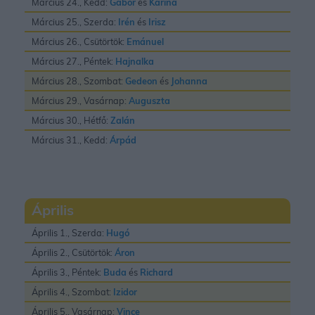
Március 24., Kedd:
Gábor
és
Karina
Március 25., Szerda:
Irén
és
Irisz
Március 26., Csütörtök:
Emánuel
Március 27., Péntek:
Hajnalka
Március 28., Szombat:
Gedeon
és
Johanna
Március 29., Vasárnap:
Auguszta
Március 30., Hétfő:
Zalán
Március 31., Kedd:
Árpád
Április
Április 1., Szerda:
Hugó
Április 2., Csütörtök:
Áron
Április 3., Péntek:
Buda
és
Richard
Április 4., Szombat:
Izidor
Április 5., Vasárnap:
Vince