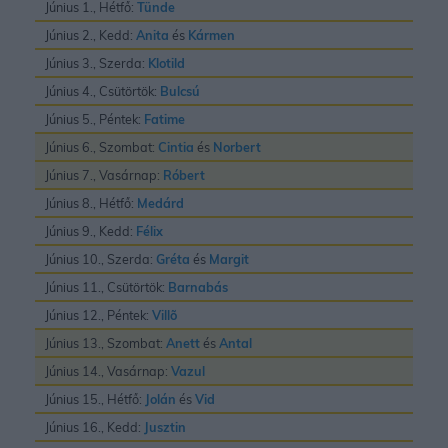
Június 1., Hétfő:
Tünde
Június 2., Kedd:
Anita
és
Kármen
Június 3., Szerda:
Klotild
Június 4., Csütörtök:
Bulcsú
Június 5., Péntek:
Fatime
Június 6., Szombat:
Cintia
és
Norbert
Június 7., Vasárnap:
Róbert
Június 8., Hétfő:
Medárd
Június 9., Kedd:
Félix
Június 10., Szerda:
Gréta
és
Margit
Június 11., Csütörtök:
Barnabás
Június 12., Péntek:
Villõ
Június 13., Szombat:
Anett
és
Antal
Június 14., Vasárnap:
Vazul
Június 15., Hétfő:
Jolán
és
Vid
Június 16., Kedd:
Jusztin