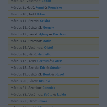
Március 8., Vasárnap:
Zoltán
Március 9., Hétfő:
Fanni
és
Franciska
Március 10., Kedd:
Ildikó
Március 11., Szerda:
Szilárd
Március 12., Csütörtök:
Gergely
Március 13., Péntek:
Ajtony
és
Krisztián
Március 14., Szombat:
Matild
Március 15., Vasárnap:
Kristóf
Március 16., Hétfő:
Henrietta
Március 17., Kedd:
Gertrúd
és
Patrik
Március 18., Szerda:
Ede
és
Sándor
Március 19., Csütörtök:
Bánk
és
József
Március 20., Péntek:
Klaudia
Március 21., Szombat:
Benedek
Március 22., Vasárnap:
Beáta
és
Izolda
Március 23., Hétfő:
Emõke