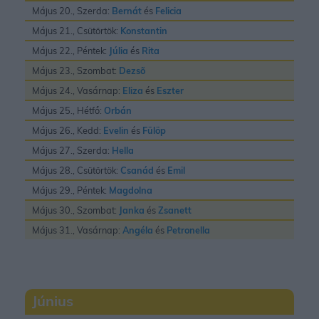
Május 20., Szerda:
Bernát
és
Felicia
Május 21., Csütörtök:
Konstantin
Május 22., Péntek:
Júlia
és
Rita
Május 23., Szombat:
Dezsõ
Május 24., Vasárnap:
Eliza
és
Eszter
Május 25., Hétfő:
Orbán
Május 26., Kedd:
Evelin
és
Fülöp
Május 27., Szerda:
Hella
Május 28., Csütörtök:
Csanád
és
Emil
Május 29., Péntek:
Magdolna
Május 30., Szombat:
Janka
és
Zsanett
Május 31., Vasárnap:
Angéla
és
Petronella
Június