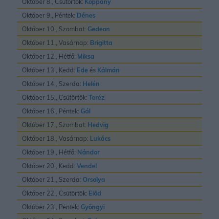
Október 8., Csütörtök:
Koppány
Október 9., Péntek:
Dénes
Október 10., Szombat:
Gedeon
Október 11., Vasárnap:
Brigitta
Október 12., Hétfő:
Miksa
Október 13., Kedd:
Ede
és
Kálmán
Október 14., Szerda:
Helén
Október 15., Csütörtök:
Teréz
Október 16., Péntek:
Gál
Október 17., Szombat:
Hedvig
Október 18., Vasárnap:
Lukács
Október 19., Hétfő:
Nándor
Október 20., Kedd:
Vendel
Október 21., Szerda:
Orsolya
Október 22., Csütörtök:
Elõd
Október 23., Péntek:
Gyöngyi