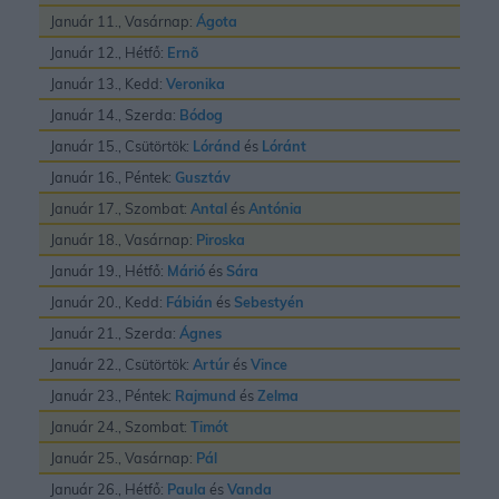
Január 11., Vasárnap:
Ágota
Január 12., Hétfő:
Ernõ
Január 13., Kedd:
Veronika
Január 14., Szerda:
Bódog
Január 15., Csütörtök:
Lóránd
és
Lóránt
Január 16., Péntek:
Gusztáv
Január 17., Szombat:
Antal
és
Antónia
Január 18., Vasárnap:
Piroska
Január 19., Hétfő:
Márió
és
Sára
Január 20., Kedd:
Fábián
és
Sebestyén
Január 21., Szerda:
Ágnes
Január 22., Csütörtök:
Artúr
és
Vince
Január 23., Péntek:
Rajmund
és
Zelma
Január 24., Szombat:
Timót
Január 25., Vasárnap:
Pál
Január 26., Hétfő:
Paula
és
Vanda