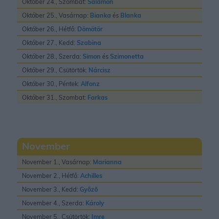
Október 24., Szombat:
Salamon
Október 25., Vasárnap:
Bianka
és
Blanka
Október 26., Hétfő:
Dömötör
Október 27., Kedd:
Szabina
Október 28., Szerda:
Simon
és
Szimonetta
Október 29., Csütörtök:
Nárcisz
Október 30., Péntek:
Alfonz
Október 31., Szombat:
Farkas
November
November 1., Vasárnap:
Marianna
November 2., Hétfő:
Achilles
November 3., Kedd:
Gyõzõ
November 4., Szerda:
Károly
November 5., Csütörtök:
Imre