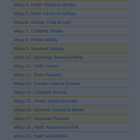
Május 4., Hétfő:
Flórián
és
Mónika
Május 5., Kedd:
Adrián
és
Györgyi
Május 6., Szerda:
Frida
és
Ivett
Május 7., Csütörtök:
Gizella
Május 8., Péntek:
Mihály
Május 9., Szombat:
Gergely
Május 10., Vasárnap:
Ármin
és
Pálma
Május 11., Hétfő:
Ferenc
Május 12., Kedd:
Pongrác
Május 13., Szerda:
Imola
és
Szervác
Május 14., Csütörtök:
Bonifác
Május 15., Péntek:
Szonja
és
Zsófia
Május 16., Szombat:
Botond
és
Mózes
Május 17., Vasárnap:
Paszkál
Május 18., Hétfő:
Alexandra
és
Erik
Május 19., Kedd:
Ivó
és
Milán