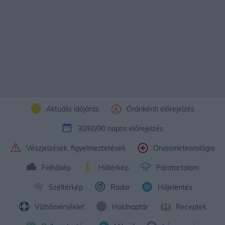
Aktuális időjárás
Óránkénti előrejelzés
30/60/90 napos előrejelzés
Vészjelzések, figyelmeztetések
Orvosmeteorológia
Felhőkép
Hőtérkép
Páratartalom
Széltérkép
Radar
Hójelentés
Vízhőmérséklet
Holdnaptár
Receptek