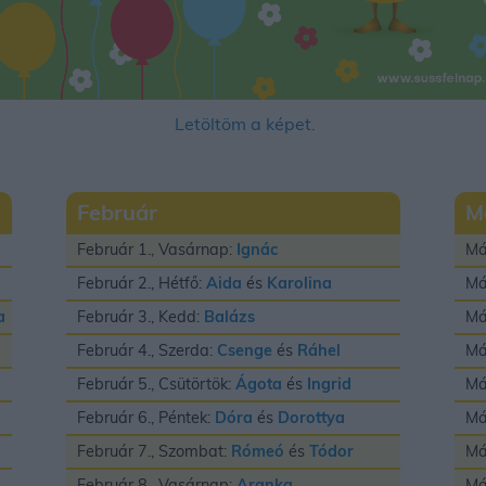
Letöltöm a képet.
Február
M
Február 1., Vasárnap:
Ignác
Má
Február 2., Hétfő:
Aida
és
Karolina
Má
a
Február 3., Kedd:
Balázs
Má
Február 4., Szerda:
Csenge
és
Ráhel
Má
Február 5., Csütörtök:
Ágota
és
Ingrid
Má
Február 6., Péntek:
Dóra
és
Dorottya
Má
Február 7., Szombat:
Rómeó
és
Tódor
Má
Február 8., Vasárnap:
Aranka
Má