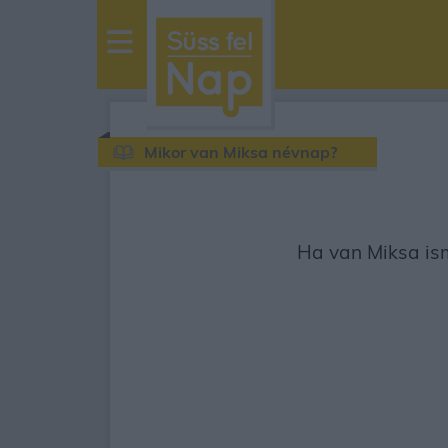
sussfelnap.hu
időjárás
Mikor van Miksa névnap?
Ha van Miksa ism