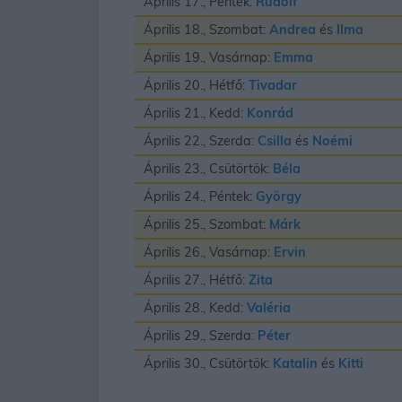
Április 17., Péntek:
Rudolf
Április 18., Szombat:
Andrea
és
Ilma
Április 19., Vasárnap:
Emma
Április 20., Hétfő:
Tivadar
Április 21., Kedd:
Konrád
Április 22., Szerda:
Csilla
és
Noémi
Április 23., Csütörtök:
Béla
Április 24., Péntek:
György
Április 25., Szombat:
Márk
Április 26., Vasárnap:
Ervin
Április 27., Hétfő:
Zita
Április 28., Kedd:
Valéria
Április 29., Szerda:
Péter
Április 30., Csütörtök:
Katalin
és
Kitti