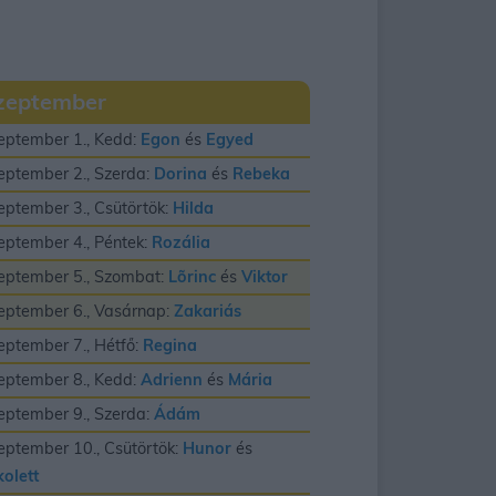
zeptember
eptember 1., Kedd:
Egon
és
Egyed
eptember 2., Szerda:
Dorina
és
Rebeka
eptember 3., Csütörtök:
Hilda
eptember 4., Péntek:
Rozália
eptember 5., Szombat:
Lõrinc
és
Viktor
eptember 6., Vasárnap:
Zakariás
eptember 7., Hétfő:
Regina
eptember 8., Kedd:
Adrienn
és
Mária
eptember 9., Szerda:
Ádám
eptember 10., Csütörtök:
Hunor
és
kolett