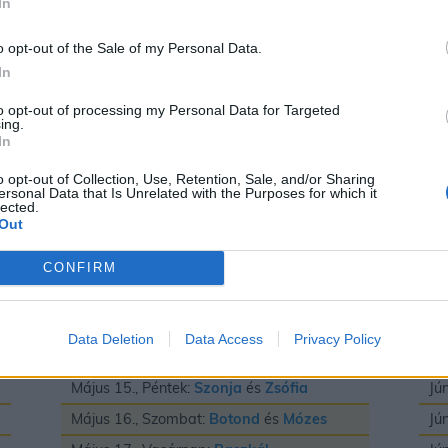
In
Május 3., Vasárnap:
Irma
és
Timea
Jú
Május 4., Hétfő:
Flórián
és
Mónika
Jú
o opt-out of the Sale of my Personal Data.
In
Május 5., Kedd:
Adrián
és
Györgyi
Jú
Május 6., Szerda:
Frida
és
Ivett
Jú
to opt-out of processing my Personal Data for Targeted
ing.
Május 7., Csütörtök:
Gizella
Jú
In
Május 8., Péntek:
Mihály
Jú
o opt-out of Collection, Use, Retention, Sale, and/or Sharing
ersonal Data that Is Unrelated with the Purposes for which it
Május 9., Szombat:
Gergely
Jú
lected.
Out
Május 10., Vasárnap:
Ármin
és
Pálma
Jú
Május 11., Hétfő:
Ferenc
Jú
CONFIRM
Május 12., Kedd:
Pongrác
Jú
Május 13., Szerda:
Imola
és
Szervác
Jú
Data Deletion
Data Access
Privacy Policy
Május 14., Csütörtök:
Bonifác
Jú
Május 15., Péntek:
Szonja
és
Zsófia
Jú
Május 16., Szombat:
Botond
és
Mózes
Jú