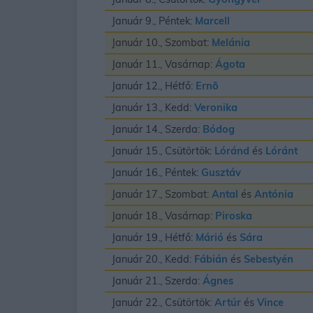
Január 9., Péntek:
Marcell
Január 10., Szombat:
Melánia
Január 11., Vasárnap:
Ágota
Január 12., Hétfő:
Ernõ
Január 13., Kedd:
Veronika
Január 14., Szerda:
Bódog
Január 15., Csütörtök:
Lóránd
és
Lóránt
Január 16., Péntek:
Gusztáv
Január 17., Szombat:
Antal
és
Antónia
Január 18., Vasárnap:
Piroska
Január 19., Hétfő:
Márió
és
Sára
Január 20., Kedd:
Fábián
és
Sebestyén
Január 21., Szerda:
Ágnes
Január 22., Csütörtök:
Artúr
és
Vince