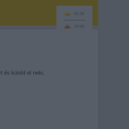
05:28
20:09
 és küldd el neki.