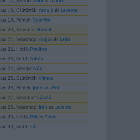
nius 17., Szerda:
Alida
és
Laura
nius 18., Csütörtök:
Arnold
és
Levente
nius 19., Péntek:
Gyárfás
nius 20., Szombat:
Rafael
nius 21., Vasárnap:
Alajos
és
Leila
nius 22., Hétfő:
Paulina
nius 23., Kedd:
Zoltán
nius 24., Szerda:
Iván
nius 25., Csütörtök:
Vilmos
nius 26., Péntek:
János
és
Pál
nius 27., Szombat:
László
nius 28., Vasárnap:
Irén
és
Levente
nius 29., Hétfő:
Pál
és
Péter
nius 30., Kedd:
Pál