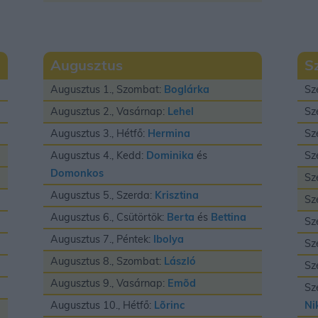
Augusztus
S
Augusztus 1., Szombat:
Boglárka
Sz
Augusztus 2., Vasárnap:
Lehel
Sz
Augusztus 3., Hétfő:
Hermina
Sz
Augusztus 4., Kedd:
Dominika
és
Sz
Domonkos
Sz
Augusztus 5., Szerda:
Krisztina
Sz
Augusztus 6., Csütörtök:
Berta
és
Bettina
Sz
Augusztus 7., Péntek:
Ibolya
Sz
Augusztus 8., Szombat:
László
Sz
Augusztus 9., Vasárnap:
Emõd
Sz
Augusztus 10., Hétfő:
Lõrinc
Ni