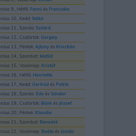
rcius 9., Hétfő:
Fanni
és
Franciska
rcius 10., Kedd:
Ildikó
rcius 11., Szerda:
Szilárd
rcius 12., Csütörtök:
Gergely
rcius 13., Péntek:
Ajtony
és
Krisztián
rcius 14., Szombat:
Matild
rcius 15., Vasárnap:
Kristóf
rcius 16., Hétfő:
Henrietta
rcius 17., Kedd:
Gertrúd
és
Patrik
rcius 18., Szerda:
Ede
és
Sándor
rcius 19., Csütörtök:
Bánk
és
József
rcius 20., Péntek:
Klaudia
rcius 21., Szombat:
Benedek
rcius 22., Vasárnap:
Beáta
és
Izolda