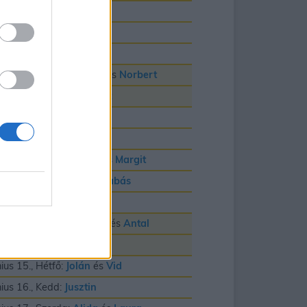
nius 3., Szerda:
Klotild
nius 4., Csütörtök:
Bulcsú
nius 5., Péntek:
Fatime
nius 6., Szombat:
Cintia
és
Norbert
nius 7., Vasárnap:
Róbert
nius 8., Hétfő:
Medárd
nius 9., Kedd:
Félix
nius 10., Szerda:
Gréta
és
Margit
nius 11., Csütörtök:
Barnabás
nius 12., Péntek:
Villõ
nius 13., Szombat:
Anett
és
Antal
nius 14., Vasárnap:
Vazul
nius 15., Hétfő:
Jolán
és
Vid
nius 16., Kedd:
Jusztin