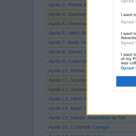
Opted 
Április 3., Péntek:
Buda
és
Richard
Április 4., Szombat:
Izidor
I want t
Opted 
Április 5., Vasárnap:
Vince
Április 6., Hétfő:
Biborka
és
Vilmos
I want 
Advertis
Április 7., Kedd:
Herman
Opted 
Április 8., Szerda:
Dénes
I want t
of my P
Április 9., Csütörtök:
Erhard
was col
Opted 
Április 10., Péntek:
Zsolt
Április 11., Szombat:
Leó
és
Szaniszló
Április 12., Vasárnap:
Gyula
Április 13., Hétfő:
Ida
Április 14., Kedd:
Tibor
Április 15., Szerda:
Anasztázia
és
Tas
Április 16., Csütörtök:
Csongor