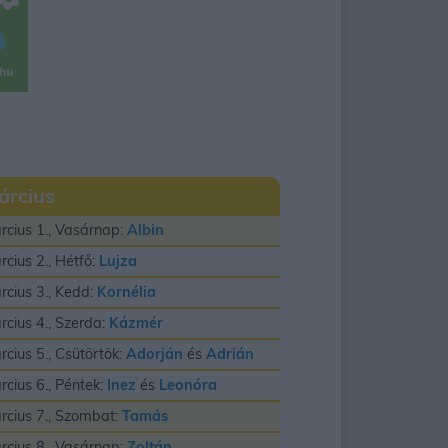
árcius
rcius 1., Vasárnap:
Albin
rcius 2., Hétfő:
Lujza
rcius 3., Kedd:
Kornélia
rcius 4., Szerda:
Kázmér
rcius 5., Csütörtök:
Adorján
és
Adrián
rcius 6., Péntek:
Inez
és
Leonóra
rcius 7., Szombat:
Tamás
rcius 8., Vasárnap:
Zoltán