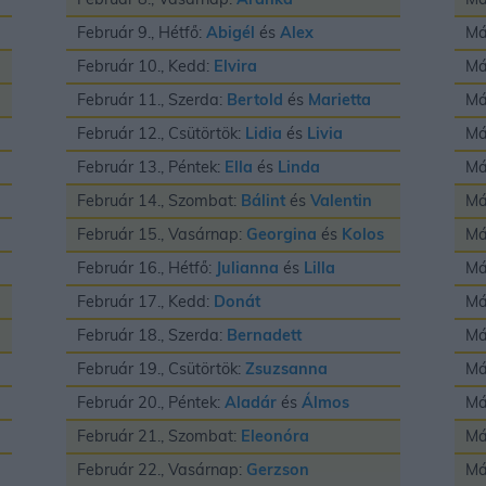
Február 9., Hétfő:
Abigél
és
Alex
Má
Február 10., Kedd:
Elvira
Má
Február 11., Szerda:
Bertold
és
Marietta
Má
Február 12., Csütörtök:
Lidia
és
Livia
Má
Február 13., Péntek:
Ella
és
Linda
Má
Február 14., Szombat:
Bálint
és
Valentin
Má
Február 15., Vasárnap:
Georgina
és
Kolos
Má
Február 16., Hétfő:
Julianna
és
Lilla
Má
Február 17., Kedd:
Donát
Má
Február 18., Szerda:
Bernadett
Má
Február 19., Csütörtök:
Zsuzsanna
Má
Február 20., Péntek:
Aladár
és
Álmos
Má
Február 21., Szombat:
Eleonóra
Má
Február 22., Vasárnap:
Gerzson
Má