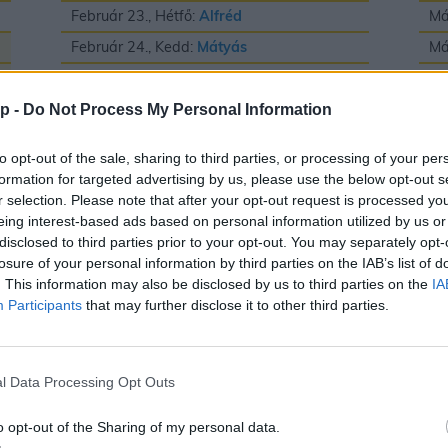
Február 23., Hétfő:
Alfréd
Má
Február 24., Kedd:
Mátyás
Má
Február 25., Szerda:
Géza
Má
Február 26., Csütörtök:
Edina
Má
p -
Do Not Process My Personal Information
Február 27., Péntek:
Ákos
és
Bátor
Má
to opt-out of the sale, sharing to third parties, or processing of your per
Február 28., Szombat:
Elemér
Má
formation for targeted advertising by us, please use the below opt-out s
r selection. Please note that after your opt-out request is processed y
Má
eing interest-based ads based on personal information utilized by us or
Má
disclosed to third parties prior to your opt-out. You may separately opt-
losure of your personal information by third parties on the IAB’s list of
Má
. This information may also be disclosed by us to third parties on the
IA
Participants
that may further disclose it to other third parties.
Május
J
l Data Processing Opt Outs
Május 1., Péntek:
Fülöp
és
Jakab
Jú
o opt-out of the Sharing of my personal data.
Május 2., Szombat:
Zsigmond
Jú