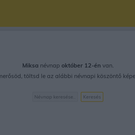
Miksa
névnap
október 12-én
van.
erősöd, töltsd le az alábbi névnapi köszöntő képet
Keresés