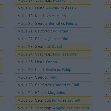
Május 17., Vasárnap:
Paszkál
Jú
Május 18., Hétfő:
Alexandra
és
Erik
Jú
Május 19., Kedd:
Ivó
és
Milán
Jú
Május 20., Szerda:
Bernát
és
Felicia
Jú
Május 21., Csütörtök:
Konstantin
Jú
Május 22., Péntek:
Júlia
és
Rita
Jú
Május 23., Szombat:
Dezsõ
Jú
Május 24., Vasárnap:
Eliza
és
Eszter
Jú
Május 25., Hétfő:
Orbán
Jú
Május 26., Kedd:
Evelin
és
Fülöp
Jú
Május 27., Szerda:
Hella
Jú
Május 28., Csütörtök:
Csanád
és
Emil
Jú
Május 29., Péntek:
Magdolna
Jú
Május 30., Szombat:
Janka
és
Zsanett
Jú
Május 31., Vasárnap:
Angéla
és
Petronella