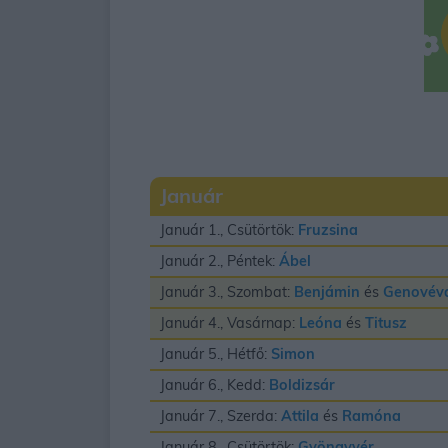
Január
Január 1., Csütörtök:
Fruzsina
Január 2., Péntek:
Ábel
Január 3., Szombat:
Benjámin
és
Genovév
Január 4., Vasárnap:
Leóna
és
Titusz
Január 5., Hétfő:
Simon
Január 6., Kedd:
Boldizsár
Január 7., Szerda:
Attila
és
Ramóna
Január 8., Csütörtök:
Gyöngyvér