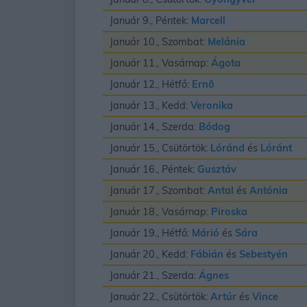
Január 9., Péntek:
Marcell
Január 10., Szombat:
Melánia
Január 11., Vasárnap:
Ágota
Január 12., Hétfő:
Ernõ
Január 13., Kedd:
Veronika
Január 14., Szerda:
Bódog
Január 15., Csütörtök:
Lóránd
és
Lóránt
Január 16., Péntek:
Gusztáv
Január 17., Szombat:
Antal
és
Antónia
Január 18., Vasárnap:
Piroska
Január 19., Hétfő:
Márió
és
Sára
Január 20., Kedd:
Fábián
és
Sebestyén
Január 21., Szerda:
Ágnes
Január 22., Csütörtök:
Artúr
és
Vince