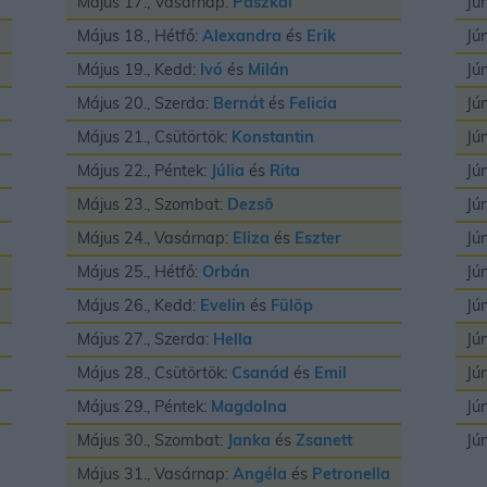
Május 17., Vasárnap:
Paszkál
Jú
Május 18., Hétfő:
Alexandra
és
Erik
Jú
Május 19., Kedd:
Ivó
és
Milán
Jú
Május 20., Szerda:
Bernát
és
Felicia
Jú
Május 21., Csütörtök:
Konstantin
Jú
Május 22., Péntek:
Júlia
és
Rita
Jú
Május 23., Szombat:
Dezsõ
Jú
Május 24., Vasárnap:
Eliza
és
Eszter
Jú
Május 25., Hétfő:
Orbán
Jú
Május 26., Kedd:
Evelin
és
Fülöp
Jú
Május 27., Szerda:
Hella
Jú
Május 28., Csütörtök:
Csanád
és
Emil
Jú
Május 29., Péntek:
Magdolna
Jú
Május 30., Szombat:
Janka
és
Zsanett
Jú
Május 31., Vasárnap:
Angéla
és
Petronella