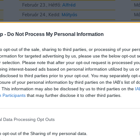
Február 23., Hétfő:
Alfréd
Má
Február 24., Kedd:
Mátyás
Má
Február 25., Szerda:
Géza
Má
Február 26., Csütörtök:
Edina
Má
p -
Do Not Process My Personal Information
Február 27., Péntek:
Ákos
és
Bátor
Má
to opt-out of the sale, sharing to third parties, or processing of your per
Február 28., Szombat:
Elemér
Má
formation for targeted advertising by us, please use the below opt-out s
r selection. Please note that after your opt-out request is processed y
Má
eing interest-based ads based on personal information utilized by us or
Má
disclosed to third parties prior to your opt-out. You may separately opt-
losure of your personal information by third parties on the IAB’s list of
Má
. This information may also be disclosed by us to third parties on the
IA
Participants
that may further disclose it to other third parties.
Május
J
l Data Processing Opt Outs
Május 1., Péntek:
Fülöp
és
Jakab
Jú
o opt-out of the Sharing of my personal data.
Május 2., Szombat:
Zsigmond
Jú