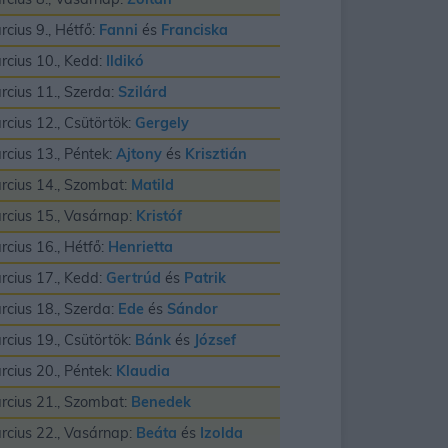
rcius 9., Hétfő:
Fanni
és
Franciska
rcius 10., Kedd:
Ildikó
rcius 11., Szerda:
Szilárd
rcius 12., Csütörtök:
Gergely
rcius 13., Péntek:
Ajtony
és
Krisztián
rcius 14., Szombat:
Matild
rcius 15., Vasárnap:
Kristóf
rcius 16., Hétfő:
Henrietta
rcius 17., Kedd:
Gertrúd
és
Patrik
rcius 18., Szerda:
Ede
és
Sándor
rcius 19., Csütörtök:
Bánk
és
József
rcius 20., Péntek:
Klaudia
rcius 21., Szombat:
Benedek
rcius 22., Vasárnap:
Beáta
és
Izolda