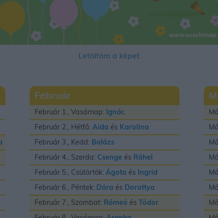
Letöltöm a képet.
Február
M
Február 1., Vasárnap:
Ignác
Má
Február 2., Hétfő:
Aida
és
Karolina
Má
a
Február 3., Kedd:
Balázs
Má
Február 4., Szerda:
Csenge
és
Ráhel
Má
Február 5., Csütörtök:
Ágota
és
Ingrid
Má
Február 6., Péntek:
Dóra
és
Dorottya
Má
Február 7., Szombat:
Rómeó
és
Tódor
Má
Február 8., Vasárnap:
Aranka
Má