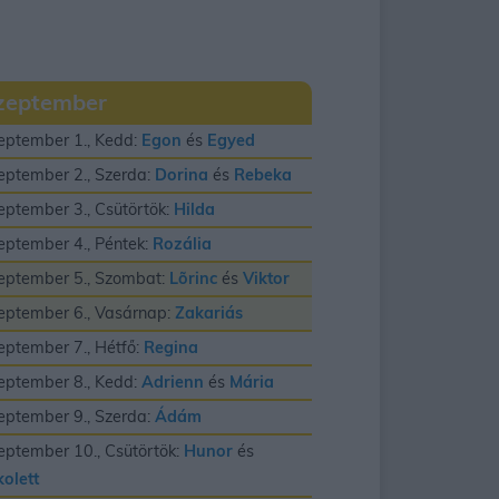
zeptember
eptember 1., Kedd:
Egon
és
Egyed
eptember 2., Szerda:
Dorina
és
Rebeka
eptember 3., Csütörtök:
Hilda
eptember 4., Péntek:
Rozália
eptember 5., Szombat:
Lõrinc
és
Viktor
eptember 6., Vasárnap:
Zakariás
eptember 7., Hétfő:
Regina
eptember 8., Kedd:
Adrienn
és
Mária
eptember 9., Szerda:
Ádám
eptember 10., Csütörtök:
Hunor
és
kolett