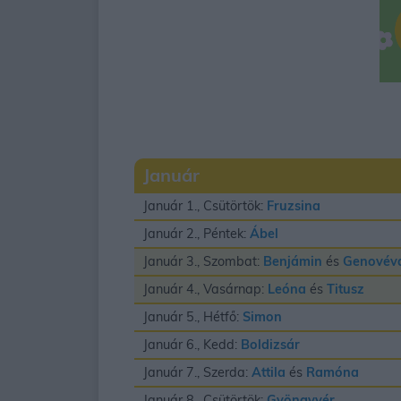
Január
Január 1., Csütörtök:
Fruzsina
Január 2., Péntek:
Ábel
Január 3., Szombat:
Benjámin
és
Genovév
Január 4., Vasárnap:
Leóna
és
Titusz
Január 5., Hétfő:
Simon
Január 6., Kedd:
Boldizsár
Január 7., Szerda:
Attila
és
Ramóna
Január 8., Csütörtök:
Gyöngyvér