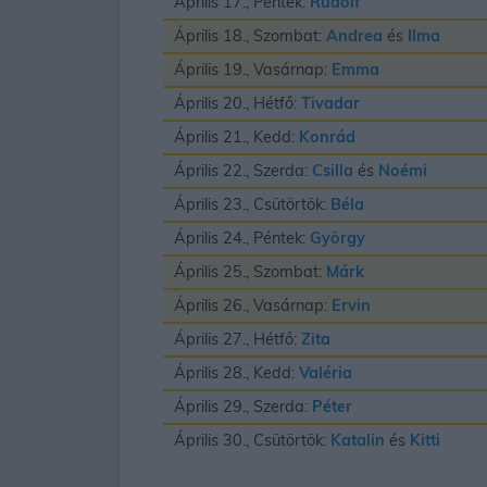
Április 17., Péntek:
Rudolf
Április 18., Szombat:
Andrea
és
Ilma
Április 19., Vasárnap:
Emma
Április 20., Hétfő:
Tivadar
Április 21., Kedd:
Konrád
Április 22., Szerda:
Csilla
és
Noémi
Április 23., Csütörtök:
Béla
Április 24., Péntek:
György
Április 25., Szombat:
Márk
Április 26., Vasárnap:
Ervin
Április 27., Hétfő:
Zita
Április 28., Kedd:
Valéria
Április 29., Szerda:
Péter
Április 30., Csütörtök:
Katalin
és
Kitti