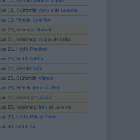
nius 17., Szerda:
Alida
és
Laura
nius 18., Csütörtök:
Arnold
és
Levente
nius 19., Péntek:
Gyárfás
nius 20., Szombat:
Rafael
nius 21., Vasárnap:
Alajos
és
Leila
nius 22., Hétfő:
Paulina
nius 23., Kedd:
Zoltán
nius 24., Szerda:
Iván
nius 25., Csütörtök:
Vilmos
nius 26., Péntek:
János
és
Pál
nius 27., Szombat:
László
nius 28., Vasárnap:
Irén
és
Levente
nius 29., Hétfő:
Pál
és
Péter
nius 30., Kedd:
Pál