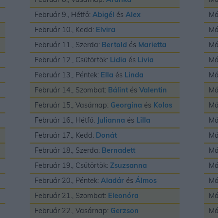
Február 9., Hétfő:
Abigél
és
Alex
Má
Február 10., Kedd:
Elvira
Má
Február 11., Szerda:
Bertold
és
Marietta
Má
Február 12., Csütörtök:
Lidia
és
Livia
Má
Február 13., Péntek:
Ella
és
Linda
Má
Február 14., Szombat:
Bálint
és
Valentin
Má
Február 15., Vasárnap:
Georgina
és
Kolos
Má
Február 16., Hétfő:
Julianna
és
Lilla
Má
Február 17., Kedd:
Donát
Má
Február 18., Szerda:
Bernadett
Má
Február 19., Csütörtök:
Zsuzsanna
Má
Február 20., Péntek:
Aladár
és
Álmos
Má
Február 21., Szombat:
Eleonóra
Má
Február 22., Vasárnap:
Gerzson
Má