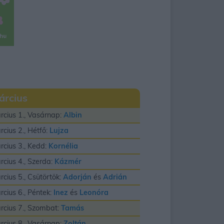
árcius
rcius 1., Vasárnap:
Albin
rcius 2., Hétfő:
Lujza
rcius 3., Kedd:
Kornélia
rcius 4., Szerda:
Kázmér
rcius 5., Csütörtök:
Adorján
és
Adrián
rcius 6., Péntek:
Inez
és
Leonóra
rcius 7., Szombat:
Tamás
rcius 8., Vasárnap:
Zoltán