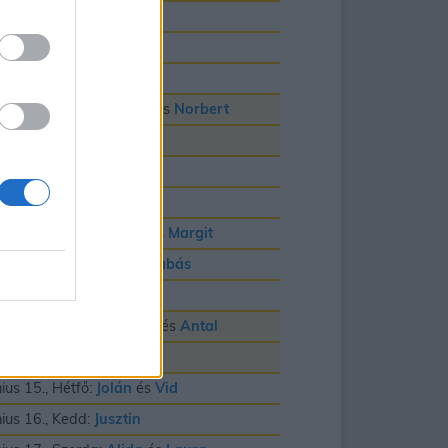
nius 3., Szerda:
Klotild
nius 4., Csütörtök:
Bulcsú
nius 5., Péntek:
Fatime
nius 6., Szombat:
Cintia
és
Norbert
nius 7., Vasárnap:
Róbert
nius 8., Hétfő:
Medárd
nius 9., Kedd:
Félix
nius 10., Szerda:
Gréta
és
Margit
nius 11., Csütörtök:
Barnabás
nius 12., Péntek:
Villõ
nius 13., Szombat:
Anett
és
Antal
nius 14., Vasárnap:
Vazul
nius 15., Hétfő:
Jolán
és
Vid
nius 16., Kedd:
Jusztin