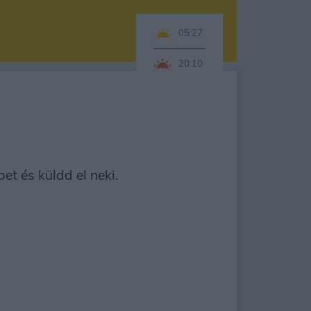
05:27
20:10
t és küldd el neki.