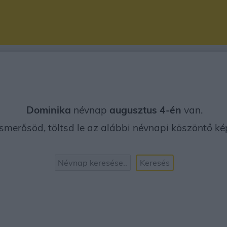
Dominika
névnap
augusztus 4-én
van.
merősöd, töltsd le az alábbi névnapi köszöntő képe
Keresés