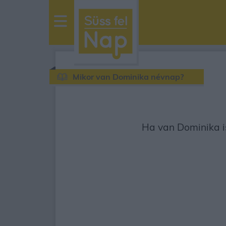
sussfelnap.hu
időjárás
Mikor van Dominika névnap?
Ha van Dominika is