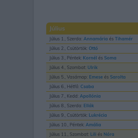
Július
Július 1., Szerda:
Annamária
és
Tihamér
Július 2., Csütörtök:
Ottó
Július 3., Péntek:
Kornél
és
Soma
Július 4., Szombat:
Ulrik
Július 5., Vasárnap:
Emese
és
Sarolta
Július 6., Hétfő:
Csaba
Július 7., Kedd:
Apollónia
Július 8., Szerda:
Ellák
Július 9., Csütörtök:
Lukrécia
Július 10., Péntek:
Amália
Július 11., Szombat:
Lili
és
Nóra