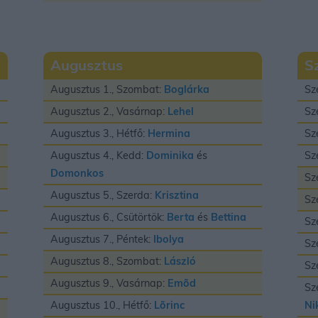
Augusztus
S
Augusztus 1., Szombat:
Boglárka
Sz
Augusztus 2., Vasárnap:
Lehel
Sz
Augusztus 3., Hétfő:
Hermina
Sz
Augusztus 4., Kedd:
Dominika
és
Sz
Domonkos
Sz
Augusztus 5., Szerda:
Krisztina
Sz
Augusztus 6., Csütörtök:
Berta
és
Bettina
Sz
Augusztus 7., Péntek:
Ibolya
Sz
Augusztus 8., Szombat:
László
Sz
Augusztus 9., Vasárnap:
Emõd
Sz
Augusztus 10., Hétfő:
Lõrinc
Ni