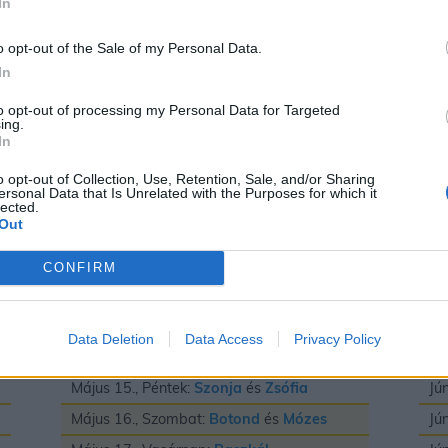
In
Május 3., Vasárnap:
Irma
és
Timea
Jú
Május 4., Hétfő:
Flórián
és
Mónika
Jú
o opt-out of the Sale of my Personal Data.
In
Május 5., Kedd:
Adrián
és
Györgyi
Jú
Május 6., Szerda:
Frida
és
Ivett
Jú
to opt-out of processing my Personal Data for Targeted
ing.
Május 7., Csütörtök:
Gizella
Jú
In
Május 8., Péntek:
Mihály
Jú
o opt-out of Collection, Use, Retention, Sale, and/or Sharing
ersonal Data that Is Unrelated with the Purposes for which it
Május 9., Szombat:
Gergely
Jú
lected.
Out
Május 10., Vasárnap:
Ármin
és
Pálma
Jú
Május 11., Hétfő:
Ferenc
Jú
CONFIRM
Május 12., Kedd:
Pongrác
Jú
Május 13., Szerda:
Imola
és
Szervác
Jú
Data Deletion
Data Access
Privacy Policy
Május 14., Csütörtök:
Bonifác
Jú
Május 15., Péntek:
Szonja
és
Zsófia
Jú
Május 16., Szombat:
Botond
és
Mózes
Jú