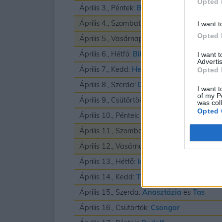
Opted 
Április 3., Péntek:
Buda
és
Richard
Április 4., Szombat:
Izidor
I want t
Opted 
Április 5., Vasárnap:
Vince
Április 6., Hétfő:
Biborka
és
Vilmos
I want 
Advertis
Április 7., Kedd:
Herman
Opted 
Április 8., Szerda:
Dénes
I want t
of my P
Április 9., Csütörtök:
Erhard
was col
Opted 
Április 10., Péntek:
Zsolt
Április 11., Szombat:
Leó
és
Szaniszló
Április 12., Vasárnap:
Gyula
Április 13., Hétfő:
Ida
Április 14., Kedd:
Tibor
Április 15., Szerda:
Anasztázia
és
Tas
Április 16., Csütörtök:
Csongor