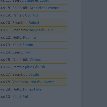
nius 17., Szerda:
Alida
és
Laura
nius 18., Csütörtök:
Arnold
és
Levente
nius 19., Péntek:
Gyárfás
nius 20., Szombat:
Rafael
nius 21., Vasárnap:
Alajos
és
Leila
nius 22., Hétfő:
Paulina
nius 23., Kedd:
Zoltán
nius 24., Szerda:
Iván
nius 25., Csütörtök:
Vilmos
nius 26., Péntek:
János
és
Pál
nius 27., Szombat:
László
nius 28., Vasárnap:
Irén
és
Levente
nius 29., Hétfő:
Pál
és
Péter
nius 30., Kedd:
Pál