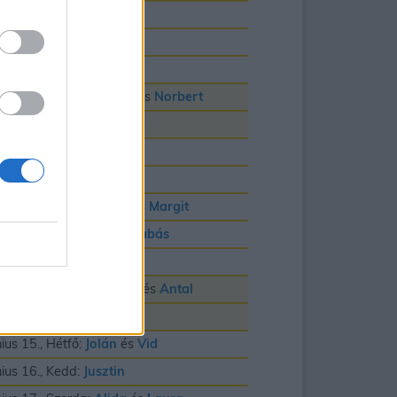
nius 3., Szerda:
Klotild
nius 4., Csütörtök:
Bulcsú
nius 5., Péntek:
Fatime
nius 6., Szombat:
Cintia
és
Norbert
nius 7., Vasárnap:
Róbert
nius 8., Hétfő:
Medárd
nius 9., Kedd:
Félix
nius 10., Szerda:
Gréta
és
Margit
nius 11., Csütörtök:
Barnabás
nius 12., Péntek:
Villõ
nius 13., Szombat:
Anett
és
Antal
nius 14., Vasárnap:
Vazul
nius 15., Hétfő:
Jolán
és
Vid
nius 16., Kedd:
Jusztin