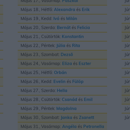
Május 17., Vasárnap:
Paszkál
Jú
Május 18., Hétfő:
Alexandra
és
Erik
Jú
Május 19., Kedd:
Ivó
és
Milán
Jú
Május 20., Szerda:
Bernát
és
Felicia
Jú
Május 21., Csütörtök:
Konstantin
Jú
Május 22., Péntek:
Júlia
és
Rita
Jú
Május 23., Szombat:
Dezsõ
Jú
Május 24., Vasárnap:
Eliza
és
Eszter
Jú
Május 25., Hétfő:
Orbán
Jú
Május 26., Kedd:
Evelin
és
Fülöp
Jú
Május 27., Szerda:
Hella
Jú
Május 28., Csütörtök:
Csanád
és
Emil
Jú
Május 29., Péntek:
Magdolna
Jú
Május 30., Szombat:
Janka
és
Zsanett
Jú
Május 31., Vasárnap:
Angéla
és
Petronella