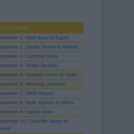
zeptember
eptember 1., Kedd:
Egon
és
Egyed
eptember 2., Szerda:
Dorina
és
Rebeka
eptember 3., Csütörtök:
Hilda
eptember 4., Péntek:
Rozália
eptember 5., Szombat:
Lõrinc
és
Viktor
eptember 6., Vasárnap:
Zakariás
eptember 7., Hétfő:
Regina
eptember 8., Kedd:
Adrienn
és
Mária
eptember 9., Szerda:
Ádám
eptember 10., Csütörtök:
Hunor
és
kolett