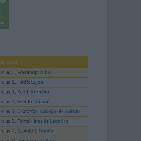
árcius
rcius 1., Vasárnap:
Albin
rcius 2., Hétfő:
Lujza
rcius 3., Kedd:
Kornélia
rcius 4., Szerda:
Kázmér
rcius 5., Csütörtök:
Adorján
és
Adrián
rcius 6., Péntek:
Inez
és
Leonóra
rcius 7., Szombat:
Tamás
rcius 8., Vasárnap:
Zoltán