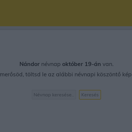
Nándor
névnap
október 19-án
van.
erősöd, töltsd le az alábbi névnapi köszöntő képet
Keresés