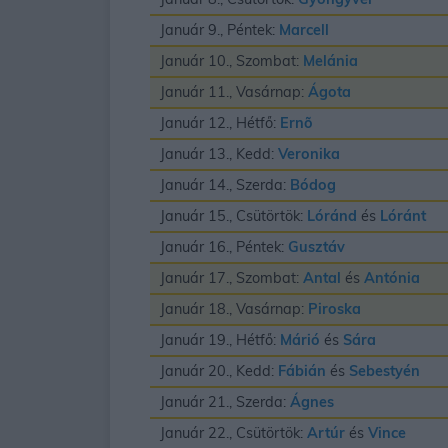
Január 9., Péntek:
Marcell
Január 10., Szombat:
Melánia
Január 11., Vasárnap:
Ágota
Január 12., Hétfő:
Ernõ
Január 13., Kedd:
Veronika
Január 14., Szerda:
Bódog
Január 15., Csütörtök:
Lóránd
és
Lóránt
Január 16., Péntek:
Gusztáv
Január 17., Szombat:
Antal
és
Antónia
Január 18., Vasárnap:
Piroska
Január 19., Hétfő:
Márió
és
Sára
Január 20., Kedd:
Fábián
és
Sebestyén
Január 21., Szerda:
Ágnes
Január 22., Csütörtök:
Artúr
és
Vince