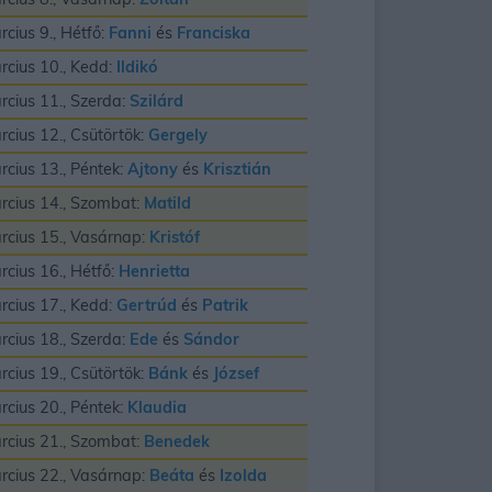
rcius 9., Hétfő:
Fanni
és
Franciska
rcius 10., Kedd:
Ildikó
rcius 11., Szerda:
Szilárd
rcius 12., Csütörtök:
Gergely
rcius 13., Péntek:
Ajtony
és
Krisztián
rcius 14., Szombat:
Matild
rcius 15., Vasárnap:
Kristóf
rcius 16., Hétfő:
Henrietta
rcius 17., Kedd:
Gertrúd
és
Patrik
rcius 18., Szerda:
Ede
és
Sándor
rcius 19., Csütörtök:
Bánk
és
József
rcius 20., Péntek:
Klaudia
rcius 21., Szombat:
Benedek
rcius 22., Vasárnap:
Beáta
és
Izolda