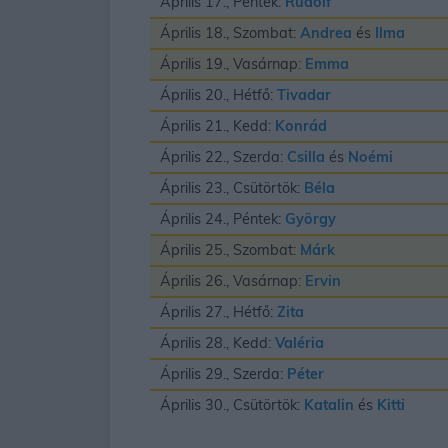
Április 17., Péntek:
Rudolf
Április 18., Szombat:
Andrea
és
Ilma
Április 19., Vasárnap:
Emma
Április 20., Hétfő:
Tivadar
Április 21., Kedd:
Konrád
Április 22., Szerda:
Csilla
és
Noémi
Április 23., Csütörtök:
Béla
Április 24., Péntek:
György
Április 25., Szombat:
Márk
Április 26., Vasárnap:
Ervin
Április 27., Hétfő:
Zita
Április 28., Kedd:
Valéria
Április 29., Szerda:
Péter
Április 30., Csütörtök:
Katalin
és
Kitti