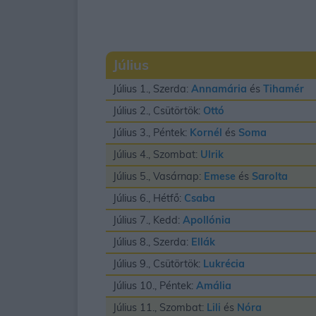
Július
Július 1., Szerda:
Annamária
és
Tihamér
Július 2., Csütörtök:
Ottó
Július 3., Péntek:
Kornél
és
Soma
Július 4., Szombat:
Ulrik
Július 5., Vasárnap:
Emese
és
Sarolta
Július 6., Hétfő:
Csaba
Július 7., Kedd:
Apollónia
Július 8., Szerda:
Ellák
Július 9., Csütörtök:
Lukrécia
Július 10., Péntek:
Amália
Július 11., Szombat:
Lili
és
Nóra