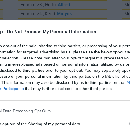
Február 23., Hétfő:
Alfréd
Má
Február 24., Kedd:
Mátyás
Má
Február 25., Szerda:
Géza
Má
Február 26., Csütörtök:
Edina
Má
p -
Do Not Process My Personal Information
Február 27., Péntek:
Ákos
és
Bátor
Má
to opt-out of the sale, sharing to third parties, or processing of your per
Február 28., Szombat:
Elemér
Má
formation for targeted advertising by us, please use the below opt-out s
r selection. Please note that after your opt-out request is processed y
Má
eing interest-based ads based on personal information utilized by us or
Má
disclosed to third parties prior to your opt-out. You may separately opt-
losure of your personal information by third parties on the IAB’s list of
Má
. This information may also be disclosed by us to third parties on the
IA
Participants
that may further disclose it to other third parties.
Május
J
l Data Processing Opt Outs
Május 1., Péntek:
Fülöp
és
Jakab
Jú
o opt-out of the Sharing of my personal data.
Május 2., Szombat:
Zsigmond
Jú