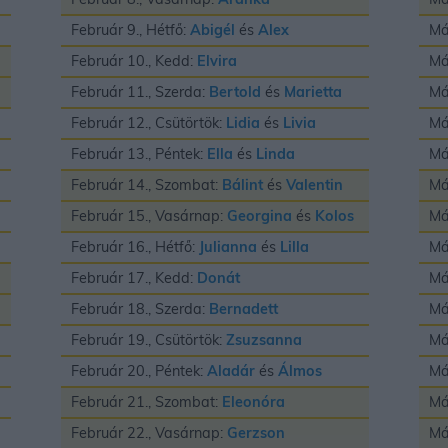
Február 9., Hétfő:
Abigél
és
Alex
Má
Február 10., Kedd:
Elvira
Má
Február 11., Szerda:
Bertold
és
Marietta
Má
Február 12., Csütörtök:
Lidia
és
Livia
Má
Február 13., Péntek:
Ella
és
Linda
Má
Február 14., Szombat:
Bálint
és
Valentin
Má
Február 15., Vasárnap:
Georgina
és
Kolos
Má
Február 16., Hétfő:
Julianna
és
Lilla
Má
Február 17., Kedd:
Donát
Má
Február 18., Szerda:
Bernadett
Má
Február 19., Csütörtök:
Zsuzsanna
Má
Február 20., Péntek:
Aladár
és
Álmos
Má
Február 21., Szombat:
Eleonóra
Má
Február 22., Vasárnap:
Gerzson
Má