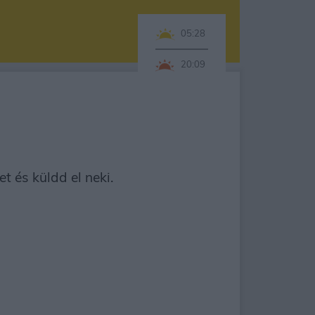
05:28
20:09
 és küldd el neki.