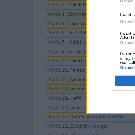
Opted 
Április 3., Péntek:
Buda
és
Richard
Április 4., Szombat:
Izidor
I want t
Opted 
Április 5., Vasárnap:
Vince
Április 6., Hétfő:
Biborka
és
Vilmos
I want 
Advertis
Április 7., Kedd:
Herman
Opted 
Április 8., Szerda:
Dénes
I want t
of my P
Április 9., Csütörtök:
Erhard
was col
Opted 
Április 10., Péntek:
Zsolt
Április 11., Szombat:
Leó
és
Szaniszló
Április 12., Vasárnap:
Gyula
Április 13., Hétfő:
Ida
Április 14., Kedd:
Tibor
Április 15., Szerda:
Anasztázia
és
Tas
Április 16., Csütörtök:
Csongor