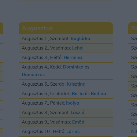
Augusztus
S
Augusztus 1., Szombat:
Boglárka
Sz
Augusztus 2., Vasárnap:
Lehel
Sz
Augusztus 3., Hétfő:
Hermina
Sz
Augusztus 4., Kedd:
Dominika
és
Sz
Domonkos
Sz
Augusztus 5., Szerda:
Krisztina
Sz
Augusztus 6., Csütörtök:
Berta
és
Bettina
Sz
Augusztus 7., Péntek:
Ibolya
Sz
Augusztus 8., Szombat:
László
Sz
Augusztus 9., Vasárnap:
Emõd
Sz
Augusztus 10., Hétfő:
Lõrinc
Ni