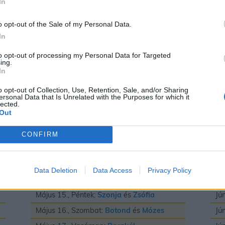
In
Május 3., Vasárnap:
Irma
és
Timea
Jú
Május 4., Hétfő:
Flórián
és
Mónika
Jú
o opt-out of the Sale of my Personal Data.
In
Május 5., Kedd:
Adrián
és
Györgyi
Jú
Május 6., Szerda:
Frida
és
Ivett
Jú
to opt-out of processing my Personal Data for Targeted
ing.
Május 7., Csütörtök:
Gizella
Jú
In
Május 8., Péntek:
Mihály
Jú
o opt-out of Collection, Use, Retention, Sale, and/or Sharing
ersonal Data that Is Unrelated with the Purposes for which it
Május 9., Szombat:
Gergely
Jú
lected.
Out
Május 10., Vasárnap:
Ármin
és
Pálma
Jú
Május 11., Hétfő:
Ferenc
Jú
CONFIRM
Május 12., Kedd:
Pongrác
Jú
Május 13., Szerda:
Imola
és
Szervác
Jú
Data Deletion
Data Access
Privacy Policy
Május 14., Csütörtök:
Bonifác
Jú
Május 15., Péntek:
Szonja
és
Zsófia
Jú
Május 16., Szombat:
Botond
és
Mózes
Jú