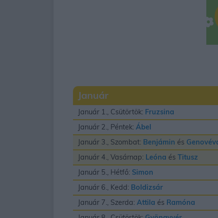
Január
Január 1., Csütörtök:
Fruzsina
Január 2., Péntek:
Ábel
Január 3., Szombat:
Benjámin
és
Genovév
Január 4., Vasárnap:
Leóna
és
Titusz
Január 5., Hétfő:
Simon
Január 6., Kedd:
Boldizsár
Január 7., Szerda:
Attila
és
Ramóna
Január 8., Csütörtök:
Gyöngyvér