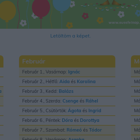
Letöltöm a képet.
Február
M
Február 1., Vasárnap:
Ignác
Má
Február 2., Hétfő:
Aida
és
Karolina
Má
a
Február 3., Kedd:
Balázs
Má
Február 4., Szerda:
Csenge
és
Ráhel
Má
Február 5., Csütörtök:
Ágota
és
Ingrid
Má
Február 6., Péntek:
Dóra
és
Dorottya
Má
Február 7., Szombat:
Rómeó
és
Tódor
Má
Február 8., Vasárnap:
Aranka
Má