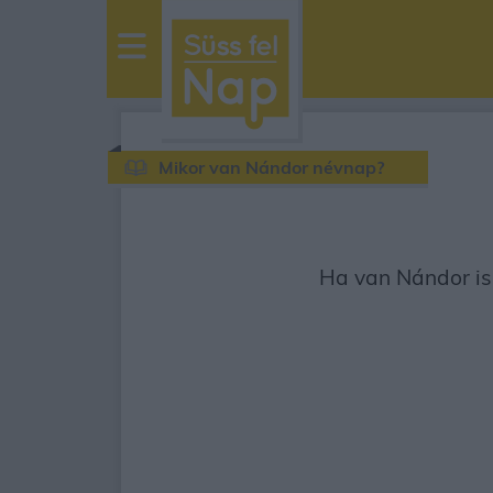
sussfelnap.hu
időjárás
Mikor van Nándor névnap?
Ha van Nándor ism