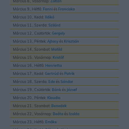
Március 8., Vasárnap:
Zoltán
Március 9., Hétfő:
Fanni
és
Franciska
Március 10., Kedd:
Ildikó
Március 11., Szerda:
Szilárd
Március 12., Csütörtök:
Gergely
Március 13., Péntek:
Ajtony
és
Krisztián
Március 14., Szombat:
Matild
Március 15., Vasárnap:
Kristóf
Március 16., Hétfő:
Henrietta
Március 17., Kedd:
Gertrúd
és
Patrik
Március 18., Szerda:
Ede
és
Sándor
Március 19., Csütörtök:
Bánk
és
József
Március 20., Péntek:
Klaudia
Március 21., Szombat:
Benedek
Március 22., Vasárnap:
Beáta
és
Izolda
Március 23., Hétfő:
Emõke