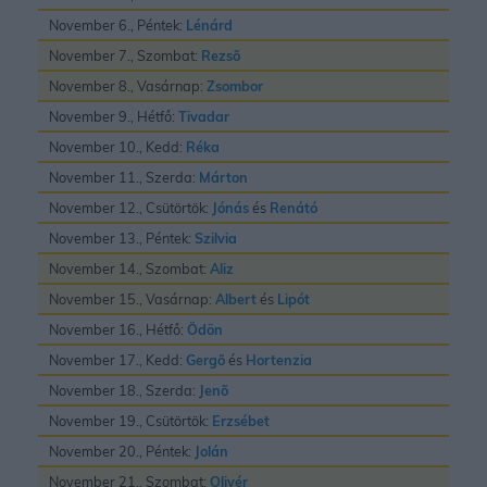
November 6., Péntek:
Lénárd
November 7., Szombat:
Rezsõ
November 8., Vasárnap:
Zsombor
November 9., Hétfő:
Tivadar
November 10., Kedd:
Réka
November 11., Szerda:
Márton
November 12., Csütörtök:
Jónás
és
Renátó
November 13., Péntek:
Szilvia
November 14., Szombat:
Aliz
November 15., Vasárnap:
Albert
és
Lipót
November 16., Hétfő:
Ödön
November 17., Kedd:
Gergõ
és
Hortenzia
November 18., Szerda:
Jenõ
November 19., Csütörtök:
Erzsébet
November 20., Péntek:
Jolán
November 21., Szombat:
Olivér