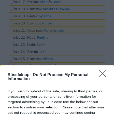
Június 17., Szerda:
Alida
és
Laura
Június 18., Csütörtök:
Arnold
és
Levente
Június 19., Péntek:
Gyárfás
Június 20., Szombat:
Rafael
Június 21., Vasárnap:
Alajos
és
Leila
Június 22., Hétfő:
Paulina
Június 23., Kedd:
Zoltán
Június 24., Szerda:
Iván
Június 25., Csütörtök:
Vilmos
Június 26., Péntek:
János
és
Pál
Június 27., Szombat:
László
Süssfelnap -
Do Not Process My Personal
Information
Június 28., Vasárnap:
Irén
és
Levente
Június 29., Hétfő:
Pál
és
Péter
If you wish to opt-out of the sale, sharing to third parties, or
Június 30., Kedd:
Pál
processing of your personal or sensitive information for
targeted advertising by us, please use the below opt-out
section to confirm your selection. Please note that after your
opt-out request is processed you may continue seeing