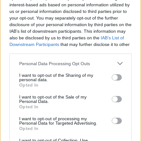
interest-based ads based on personal information utilized by
Július
us or personal information disclosed to third parties prior to
Július 1., Szerda:
Annamária
és
Tihamér
your opt-out. You may separately opt-out of the further
disclosure of your personal information by third parties on the
Július 2., Csütörtök:
Ottó
IAB’s list of downstream participants. This information may
Július 3., Péntek:
Kornél
és
Soma
also be disclosed by us to third parties on the
IAB’s List of
Július 4., Szombat:
Ulrik
Downstream Participants
that may further disclose it to other
third parties.
Július 5., Vasárnap:
Emese
és
Sarolta
Július 6., Hétfő:
Csaba
Personal Data Processing Opt Outs
Július 7., Kedd:
Apollónia
I want to opt-out of the Sharing of my
Július 8., Szerda:
Ellák
personal data.
Opted In
Július 9., Csütörtök:
Lukrécia
Július 10., Péntek:
Amália
I want to opt-out of the Sale of my
Personal Data.
Július 11., Szombat:
Lili
és
Nóra
Opted In
Július 12., Vasárnap:
Dalma
és
Izabella
I want to opt-out of processing my
Personal Data for Targeted Advertising.
Július 13., Hétfő:
Jenõ
Opted In
Július 14., Kedd:
Ors
és
Stella
I want to opt-out of Collection, Use,
Július 15., Szerda:
Henrik
és
Roland