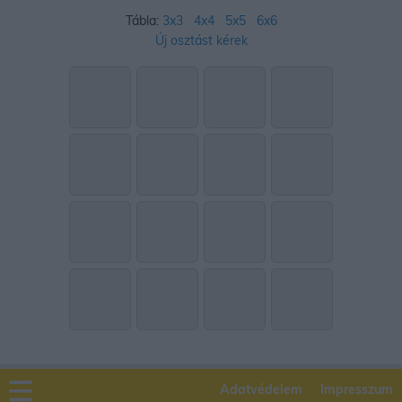
Tábla:
3x3
4x4
5x5
6x6
Új osztást kérek
Adatvédelem
Impresszum