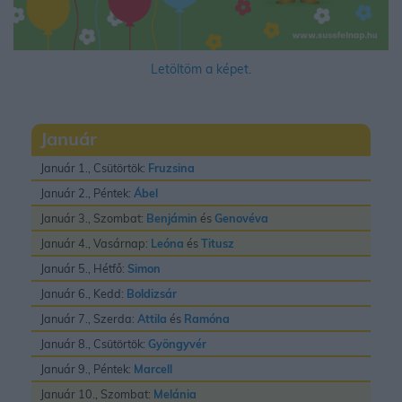
Letöltöm a képet.
Január
Január 1., Csütörtök:
Fruzsina
Január 2., Péntek:
Ábel
Január 3., Szombat:
Benjámin
és
Genovéva
Január 4., Vasárnap:
Leóna
és
Titusz
Január 5., Hétfő:
Simon
Január 6., Kedd:
Boldizsár
Január 7., Szerda:
Attila
és
Ramóna
Január 8., Csütörtök:
Gyöngyvér
Január 9., Péntek:
Marcell
Január 10., Szombat:
Melánia