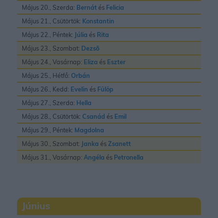
Május 20., Szerda:
Bernát
és
Felicia
Május 21., Csütörtök:
Konstantin
Május 22., Péntek:
Júlia
és
Rita
Május 23., Szombat:
Dezsõ
Május 24., Vasárnap:
Eliza
és
Eszter
Május 25., Hétfő:
Orbán
Május 26., Kedd:
Evelin
és
Fülöp
Május 27., Szerda:
Hella
Május 28., Csütörtök:
Csanád
és
Emil
Május 29., Péntek:
Magdolna
Május 30., Szombat:
Janka
és
Zsanett
Május 31., Vasárnap:
Angéla
és
Petronella
Június