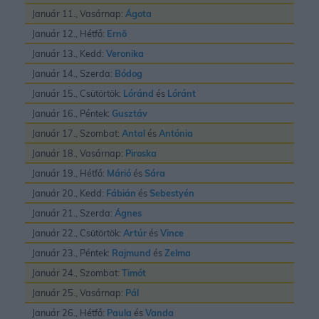
Január 11., Vasárnap:
Ágota
Január 12., Hétfő:
Ernõ
Január 13., Kedd:
Veronika
Január 14., Szerda:
Bódog
Január 15., Csütörtök:
Lóránd
és
Lóránt
Január 16., Péntek:
Gusztáv
Január 17., Szombat:
Antal
és
Antónia
Január 18., Vasárnap:
Piroska
Január 19., Hétfő:
Márió
és
Sára
Január 20., Kedd:
Fábián
és
Sebestyén
Január 21., Szerda:
Ágnes
Január 22., Csütörtök:
Artúr
és
Vince
Január 23., Péntek:
Rajmund
és
Zelma
Január 24., Szombat:
Timót
Január 25., Vasárnap:
Pál
Január 26., Hétfő:
Paula
és
Vanda