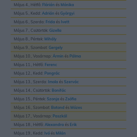
Május 4., Hétfő:
Flórián
és
Mónika
Május 5., Kedd:
Adrián
és
Györgyi
Május 6., Szerda:
Frida
és
Ivett
Május 7., Csütörtök:
Gizella
Május 8., Péntek:
Mihály
Május 9., Szombat:
Gergely
Május 10., Vasárnap:
Ármin
és
Pálma
Május 11., Hétfő:
Ferenc
Május 12., Kedd:
Pongrác
Május 13., Szerda:
Imola
és
Szervác
Május 14., Csütörtök:
Bonifác
Május 15., Péntek:
Szonja
és
Zsófia
Május 16., Szombat:
Botond
és
Mózes
Május 17., Vasárnap:
Paszkál
Május 18., Hétfő:
Alexandra
és
Erik
Május 19., Kedd:
Ivó
és
Milán