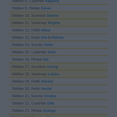
Október 8., Csütörtök:
Koppány
Október 9., Péntek:
Dénes
Október 10., Szombat:
Gedeon
Október 11., Vasárnap:
Brigitta
Október 12., Hétfő:
Miksa
Október 13., Kedd:
Ede
és
Kálmán
Október 14., Szerda:
Helén
Október 15., Csütörtök:
Teréz
Október 16., Péntek:
Gál
Október 17., Szombat:
Hedvig
Október 18., Vasárnap:
Lukács
Október 19., Hétfő:
Nándor
Október 20., Kedd:
Vendel
Október 21., Szerda:
Orsolya
Október 22., Csütörtök:
Elõd
Október 23., Péntek:
Gyöngyi