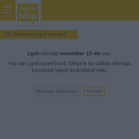
sussfelnap.hu
időjárás
Mikor van Lipót névnap?
Lipót
névnap
november 15-én
van.
Ha van Lipót ismerősöd, töltsd le az alábbi névnapi
köszöntő képet és küldd el neki.
Keresés