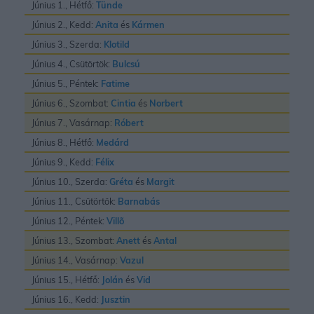
Június 1., Hétfő:
Tünde
Június 2., Kedd:
Anita
és
Kármen
Június 3., Szerda:
Klotild
Június 4., Csütörtök:
Bulcsú
Június 5., Péntek:
Fatime
Június 6., Szombat:
Cintia
és
Norbert
Június 7., Vasárnap:
Róbert
Június 8., Hétfő:
Medárd
Június 9., Kedd:
Félix
Június 10., Szerda:
Gréta
és
Margit
Június 11., Csütörtök:
Barnabás
Június 12., Péntek:
Villõ
Június 13., Szombat:
Anett
és
Antal
Június 14., Vasárnap:
Vazul
Június 15., Hétfő:
Jolán
és
Vid
Június 16., Kedd:
Jusztin