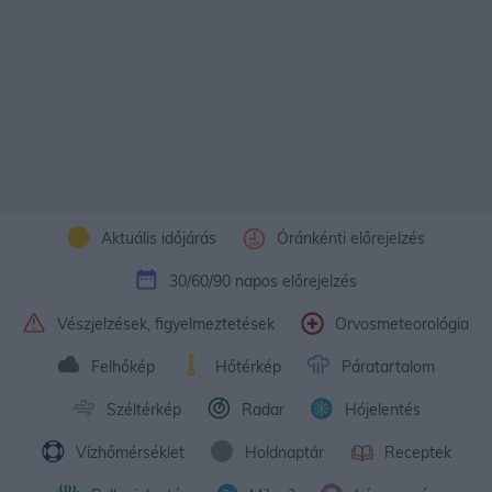
Aktuális időjárás
Óránkénti előrejelzés
30/60/90 napos előrejelzés
Vészjelzések, figyelmeztetések
Orvosmeteorológia
Felhőkép
Hőtérkép
Páratartalom
Széltérkép
Radar
Hójelentés
Vízhőmérséklet
Holdnaptár
Receptek