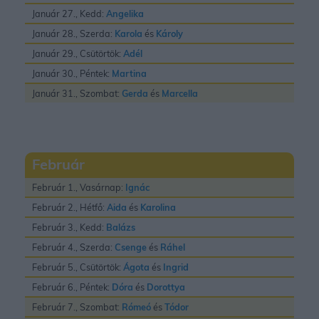
Január 27., Kedd:
Angelika
Január 28., Szerda:
Karola
és
Károly
Január 29., Csütörtök:
Adél
Január 30., Péntek:
Martina
Január 31., Szombat:
Gerda
és
Marcella
Február
Február 1., Vasárnap:
Ignác
Február 2., Hétfő:
Aida
és
Karolina
Február 3., Kedd:
Balázs
Február 4., Szerda:
Csenge
és
Ráhel
Február 5., Csütörtök:
Ágota
és
Ingrid
Február 6., Péntek:
Dóra
és
Dorottya
Február 7., Szombat:
Rómeó
és
Tódor