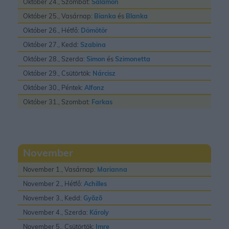
Október 24., Szombat:
Salamon
Október 25., Vasárnap:
Bianka
és
Blanka
Október 26., Hétfő:
Dömötör
Október 27., Kedd:
Szabina
Október 28., Szerda:
Simon
és
Szimonetta
Október 29., Csütörtök:
Nárcisz
Október 30., Péntek:
Alfonz
Október 31., Szombat:
Farkas
November
November 1., Vasárnap:
Marianna
November 2., Hétfő:
Achilles
November 3., Kedd:
Gyõzõ
November 4., Szerda:
Károly
November 5., Csütörtök:
Imre