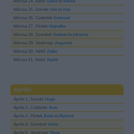
Március 24., Kedd:
Gábor
és
Karina
Március 25., Szerda:
Irén
és
Irisz
Március 26., Csütörtök:
Emánuel
Március 27., Péntek:
Hajnalka
Március 28., Szombat:
Gedeon
és
Johanna
Március 29., Vasárnap:
Auguszta
Március 30., Hétfő:
Zalán
Március 31., Kedd:
Árpád
Április
Április 1., Szerda:
Hugó
Április 2., Csütörtök:
Áron
Április 3., Péntek:
Buda
és
Richard
Április 4., Szombat:
Izidor
Április 5., Vasárnap:
Vince