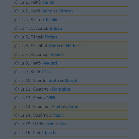
Június 1., Hétfő:
Tünde
Június 2., Kedd:
Anita
és
Kármen
Június 3., Szerda:
Klotild
Június 4., Csütörtök:
Bulcsú
Június 5., Péntek:
Fatime
Június 6., Szombat:
Cintia
és
Norbert
Június 7., Vasárnap:
Róbert
Június 8., Hétfő:
Medárd
Június 9., Kedd:
Félix
Június 10., Szerda:
Gréta
és
Margit
Június 11., Csütörtök:
Barnabás
Június 12., Péntek:
Villõ
Június 13., Szombat:
Anett
és
Antal
Június 14., Vasárnap:
Vazul
Június 15., Hétfő:
Jolán
és
Vid
Június 16., Kedd:
Jusztin