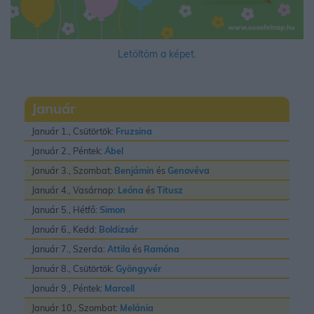
Letöltöm a képet.
Január
Január 1., Csütörtök:
Fruzsina
Január 2., Péntek:
Ábel
Január 3., Szombat:
Benjámin
és
Genovéva
Január 4., Vasárnap:
Leóna
és
Titusz
Január 5., Hétfő:
Simon
Január 6., Kedd:
Boldizsár
Január 7., Szerda:
Attila
és
Ramóna
Január 8., Csütörtök:
Gyöngyvér
Január 9., Péntek:
Marcell
Január 10., Szombat:
Melánia