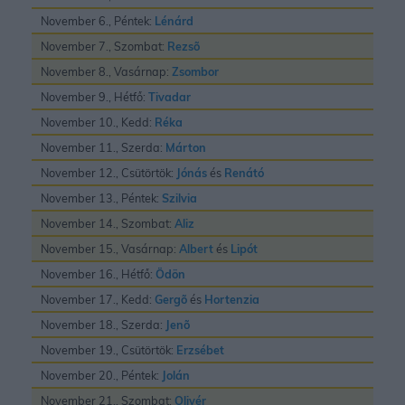
November 6., Péntek:
Lénárd
November 7., Szombat:
Rezsõ
November 8., Vasárnap:
Zsombor
November 9., Hétfő:
Tivadar
November 10., Kedd:
Réka
November 11., Szerda:
Márton
November 12., Csütörtök:
Jónás
és
Renátó
November 13., Péntek:
Szilvia
November 14., Szombat:
Aliz
November 15., Vasárnap:
Albert
és
Lipót
November 16., Hétfő:
Ödön
November 17., Kedd:
Gergõ
és
Hortenzia
November 18., Szerda:
Jenõ
November 19., Csütörtök:
Erzsébet
November 20., Péntek:
Jolán
November 21., Szombat:
Olivér