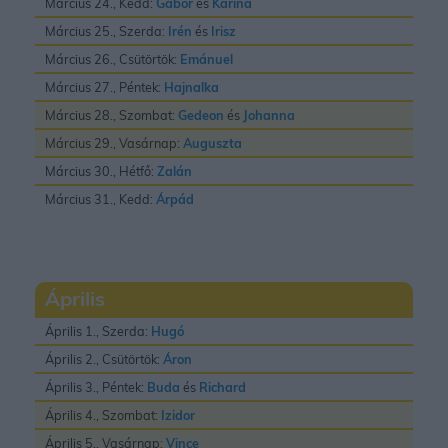
Március 24., Kedd:
Gábor
és
Karina
Március 25., Szerda:
Irén
és
Irisz
Március 26., Csütörtök:
Emánuel
Március 27., Péntek:
Hajnalka
Március 28., Szombat:
Gedeon
és
Johanna
Március 29., Vasárnap:
Auguszta
Március 30., Hétfő:
Zalán
Március 31., Kedd:
Árpád
Április
Április 1., Szerda:
Hugó
Április 2., Csütörtök:
Áron
Április 3., Péntek:
Buda
és
Richard
Április 4., Szombat:
Izidor
Április 5., Vasárnap:
Vince