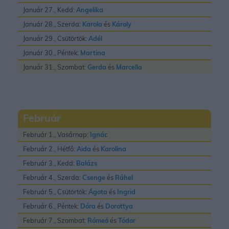
Január 27., Kedd:
Angelika
Január 28., Szerda:
Karola
és
Károly
Január 29., Csütörtök:
Adél
Január 30., Péntek:
Martina
Január 31., Szombat:
Gerda
és
Marcella
Február
Február 1., Vasárnap:
Ignác
Február 2., Hétfő:
Aida
és
Karolina
Február 3., Kedd:
Balázs
Február 4., Szerda:
Csenge
és
Ráhel
Február 5., Csütörtök:
Ágota
és
Ingrid
Február 6., Péntek:
Dóra
és
Dorottya
Február 7., Szombat:
Rómeó
és
Tódor