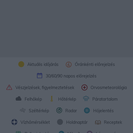
Aktuális időjárás
Óránkénti előrejelzés
30/60/90 napos előrejelzés
Vészjelzések, figyelmeztetések
Orvosmeteorológia
Felhőkép
Hőtérkép
Páratartalom
Széltérkép
Radar
Hójelentés
Vízhőmérséklet
Holdnaptár
Receptek