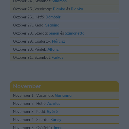
Október 24., Szombat:
Salamon
Október 25., Vasárnap:
Bianka
és
Blanka
Október 26., Hétfő:
Dömötör
Október 27., Kedd:
Szabina
Október 28., Szerda:
Simon
és
Szimonetta
Október 29., Csütörtök:
Nárcisz
Október 30., Péntek:
Alfonz
Október 31., Szombat:
Farkas
November
November 1., Vasárnap:
Marianna
November 2., Hétfő:
Achilles
November 3., Kedd:
Gyõzõ
November 4., Szerda:
Károly
November 5., Csütörtök:
Imre