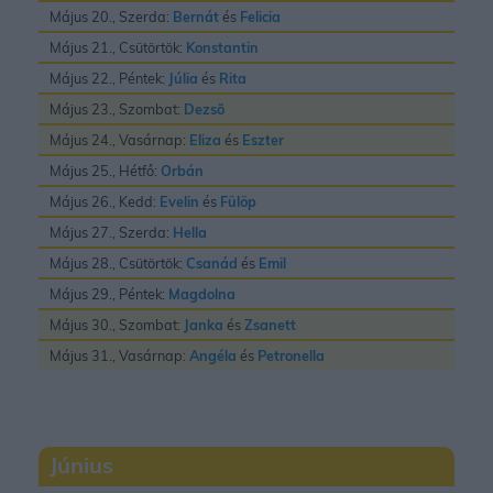
Május 20., Szerda:
Bernát
és
Felicia
Május 21., Csütörtök:
Konstantin
Május 22., Péntek:
Júlia
és
Rita
Május 23., Szombat:
Dezsõ
Május 24., Vasárnap:
Eliza
és
Eszter
Május 25., Hétfő:
Orbán
Május 26., Kedd:
Evelin
és
Fülöp
Május 27., Szerda:
Hella
Május 28., Csütörtök:
Csanád
és
Emil
Május 29., Péntek:
Magdolna
Május 30., Szombat:
Janka
és
Zsanett
Május 31., Vasárnap:
Angéla
és
Petronella
Június