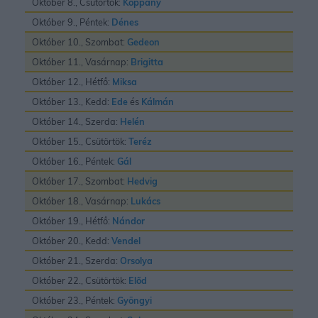
Október 8., Csütörtök:
Koppány
Október 9., Péntek:
Dénes
Október 10., Szombat:
Gedeon
Október 11., Vasárnap:
Brigitta
Október 12., Hétfő:
Miksa
Október 13., Kedd:
Ede
és
Kálmán
Október 14., Szerda:
Helén
Október 15., Csütörtök:
Teréz
Október 16., Péntek:
Gál
Október 17., Szombat:
Hedvig
Október 18., Vasárnap:
Lukács
Október 19., Hétfő:
Nándor
Október 20., Kedd:
Vendel
Október 21., Szerda:
Orsolya
Október 22., Csütörtök:
Elõd
Október 23., Péntek:
Gyöngyi