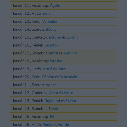
Január 11., Vasárnap:
Ágota
Január 12., Hétfő:
Ernõ
Január 13., Kedd:
Veronika
Január 14., Szerda:
Bódog
Január 15., Csütörtök:
Lóránd
és
Lóránt
Január 16., Péntek:
Gusztáv
Január 17., Szombat:
Antal
és
Antónia
Január 18., Vasárnap:
Piroska
Január 19., Hétfő:
Márió
és
Sára
Január 20., Kedd:
Fábián
és
Sebestyén
Január 21., Szerda:
Ágnes
Január 22., Csütörtök:
Artúr
és
Vince
Január 23., Péntek:
Rajmund
és
Zelma
Január 24., Szombat:
Timót
Január 25., Vasárnap:
Pál
Január 26., Hétfő:
Paula
és
Vanda