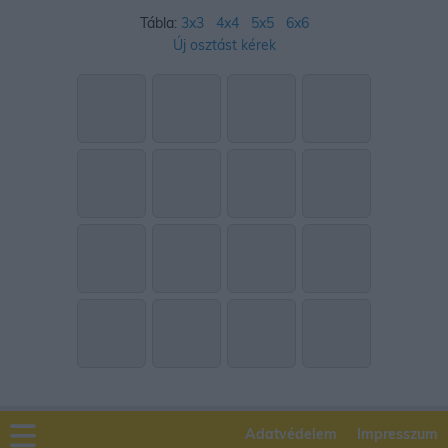
Tábla:
3x3
4x4
5x5
6x6
Új osztást kérek
Adatvédelem
Impresszum