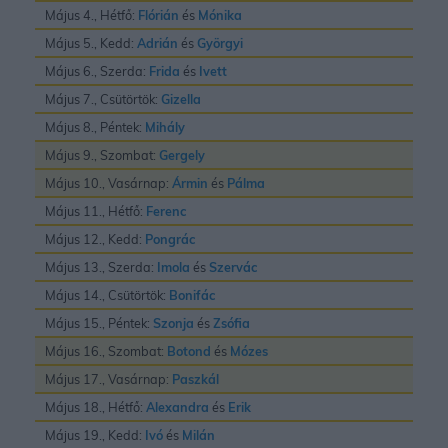
Május 4., Hétfő:
Flórián
és
Mónika
Május 5., Kedd:
Adrián
és
Györgyi
Május 6., Szerda:
Frida
és
Ivett
Május 7., Csütörtök:
Gizella
Május 8., Péntek:
Mihály
Május 9., Szombat:
Gergely
Május 10., Vasárnap:
Ármin
és
Pálma
Május 11., Hétfő:
Ferenc
Május 12., Kedd:
Pongrác
Május 13., Szerda:
Imola
és
Szervác
Május 14., Csütörtök:
Bonifác
Május 15., Péntek:
Szonja
és
Zsófia
Május 16., Szombat:
Botond
és
Mózes
Május 17., Vasárnap:
Paszkál
Május 18., Hétfő:
Alexandra
és
Erik
Május 19., Kedd:
Ivó
és
Milán