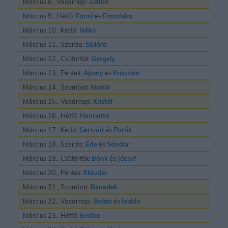
Március 8., Vasárnap:
Zoltán
Március 9., Hétfő:
Fanni
és
Franciska
Március 10., Kedd:
Ildikó
Március 11., Szerda:
Szilárd
Március 12., Csütörtök:
Gergely
Március 13., Péntek:
Ajtony
és
Krisztián
Március 14., Szombat:
Matild
Március 15., Vasárnap:
Kristóf
Március 16., Hétfő:
Henrietta
Március 17., Kedd:
Gertrúd
és
Patrik
Március 18., Szerda:
Ede
és
Sándor
Március 19., Csütörtök:
Bánk
és
József
Március 20., Péntek:
Klaudia
Március 21., Szombat:
Benedek
Március 22., Vasárnap:
Beáta
és
Izolda
Március 23., Hétfő:
Emõke