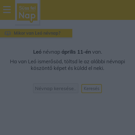
sussfelnap.hu
időjárás
Mikor van Leó névnap?
Leó
névnap
április 11-én
van.
Ha van Leó ismerősöd, töltsd le az alábbi névnapi
köszöntő képet és küldd el neki.
Keresés