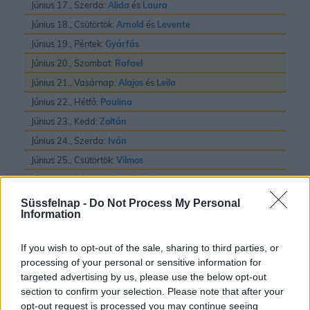
Június 17., Szerda:
Alida
és
Laura
Június 18., Csütörtök:
Arnold
és
Levente
Június 19., Péntek:
Gyárfás
Június 20., Szombat:
Rafael
Június 21., Vasárnap:
Alajos
és
Leila
Június 22., Hétfő:
Paulina
Június 23., Kedd:
Zoltán
Június 24., Szerda:
Iván
Június 25., Csütörtök:
Vilmos
Június 26., Péntek:
János
és
Pál
Június 27., Szombat:
László
Süssfelnap -
Do Not Process My Personal
Information
Június 28., Vasárnap:
Irén
és
Levente
Június 29., Hétfő:
Pál
és
Péter
If you wish to opt-out of the sale, sharing to third parties, or
Június 30., Kedd:
Pál
processing of your personal or sensitive information for
targeted advertising by us, please use the below opt-out
section to confirm your selection. Please note that after your
opt-out request is processed you may continue seeing