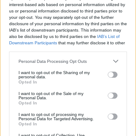
interest-based ads based on personal information utilized by
Július
us or personal information disclosed to third parties prior to
Július 1., Szerda:
Annamária
és
Tihamér
your opt-out. You may separately opt-out of the further
disclosure of your personal information by third parties on the
Július 2., Csütörtök:
Ottó
IAB’s list of downstream participants. This information may
Július 3., Péntek:
Kornél
és
Soma
also be disclosed by us to third parties on the
IAB’s List of
Július 4., Szombat:
Ulrik
Downstream Participants
that may further disclose it to other
third parties.
Július 5., Vasárnap:
Emese
és
Sarolta
Július 6., Hétfő:
Csaba
Personal Data Processing Opt Outs
Július 7., Kedd:
Apollónia
I want to opt-out of the Sharing of my
Július 8., Szerda:
Ellák
personal data.
Opted In
Július 9., Csütörtök:
Lukrécia
Július 10., Péntek:
Amália
I want to opt-out of the Sale of my
Personal Data.
Július 11., Szombat:
Lili
és
Nóra
Opted In
Július 12., Vasárnap:
Dalma
és
Izabella
I want to opt-out of processing my
Personal Data for Targeted Advertising.
Július 13., Hétfő:
Jenõ
Opted In
Július 14., Kedd:
Ors
és
Stella
I want to opt-out of Collection, Use,
Július 15., Szerda:
Henrik
és
Roland