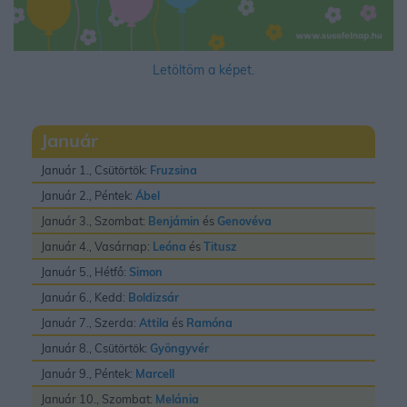
Letöltöm a képet.
Január
Január 1., Csütörtök:
Fruzsina
Január 2., Péntek:
Ábel
Január 3., Szombat:
Benjámin
és
Genovéva
Január 4., Vasárnap:
Leóna
és
Titusz
Január 5., Hétfő:
Simon
Január 6., Kedd:
Boldizsár
Január 7., Szerda:
Attila
és
Ramóna
Január 8., Csütörtök:
Gyöngyvér
Január 9., Péntek:
Marcell
Január 10., Szombat:
Melánia