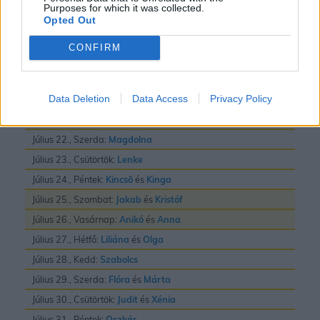
Purposes for which it was collected.
Július 16., Csütörtök:
Valter
Opted Out
Július 17., Péntek:
Elek
és
Endre
CONFIRM
Július 18., Szombat:
Frigyes
Július 19., Vasárnap:
Emilia
Data Deletion
Data Access
Privacy Policy
Július 20., Hétfő:
Illés
Július 21., Kedd:
Dániel
és
Daniella
Július 22., Szerda:
Magdolna
Július 23., Csütörtök:
Lenke
Július 24., Péntek:
Kincsõ
és
Kinga
Július 25., Szombat:
Jakab
és
Kristóf
Július 26., Vasárnap:
Anikó
és
Anna
Július 27., Hétfő:
Liliána
és
Olga
Július 28., Kedd:
Szabolcs
Július 29., Szerda:
Flóra
és
Márta
Július 30., Csütörtök:
Judit
és
Xénia
Július 31., Péntek:
Oszkár