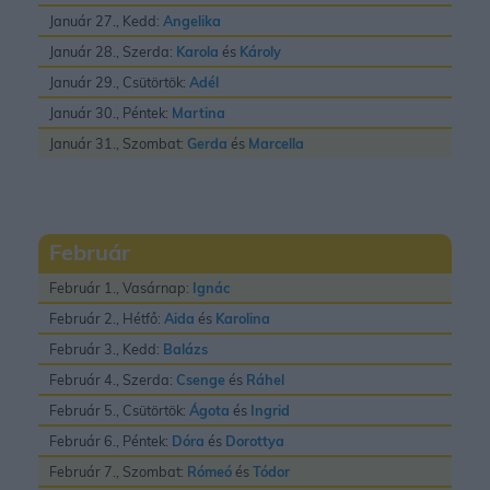
Január 27., Kedd:
Angelika
Január 28., Szerda:
Karola
és
Károly
Január 29., Csütörtök:
Adél
Január 30., Péntek:
Martina
Január 31., Szombat:
Gerda
és
Marcella
Február
Február 1., Vasárnap:
Ignác
Február 2., Hétfő:
Aida
és
Karolina
Február 3., Kedd:
Balázs
Február 4., Szerda:
Csenge
és
Ráhel
Február 5., Csütörtök:
Ágota
és
Ingrid
Február 6., Péntek:
Dóra
és
Dorottya
Február 7., Szombat:
Rómeó
és
Tódor