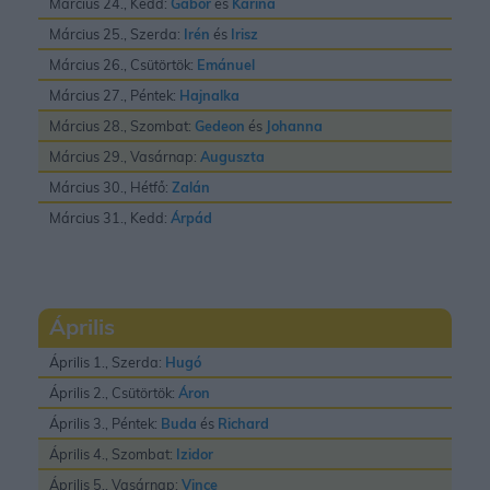
Március 24., Kedd:
Gábor
és
Karina
Március 25., Szerda:
Irén
és
Irisz
Március 26., Csütörtök:
Emánuel
Március 27., Péntek:
Hajnalka
Március 28., Szombat:
Gedeon
és
Johanna
Március 29., Vasárnap:
Auguszta
Március 30., Hétfő:
Zalán
Március 31., Kedd:
Árpád
Április
Április 1., Szerda:
Hugó
Április 2., Csütörtök:
Áron
Április 3., Péntek:
Buda
és
Richard
Április 4., Szombat:
Izidor
Április 5., Vasárnap:
Vince