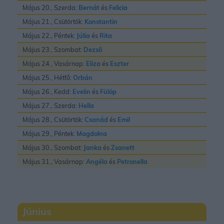
Május 20., Szerda:
Bernát
és
Felicia
Május 21., Csütörtök:
Konstantin
Május 22., Péntek:
Júlia
és
Rita
Május 23., Szombat:
Dezsõ
Május 24., Vasárnap:
Eliza
és
Eszter
Május 25., Hétfő:
Orbán
Május 26., Kedd:
Evelin
és
Fülöp
Május 27., Szerda:
Hella
Május 28., Csütörtök:
Csanád
és
Emil
Május 29., Péntek:
Magdolna
Május 30., Szombat:
Janka
és
Zsanett
Május 31., Vasárnap:
Angéla
és
Petronella
Június