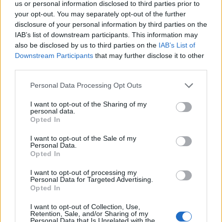
us or personal information disclosed to third parties prior to
Július
your opt-out. You may separately opt-out of the further
disclosure of your personal information by third parties on the
Július 1., Szerda:
Annamária
és
Tihamér
IAB’s list of downstream participants. This information may
Július 2., Csütörtök:
Ottó
also be disclosed by us to third parties on the
IAB’s List of
Július 3., Péntek:
Kornél
és
Soma
Downstream Participants
that may further disclose it to other
third parties.
Július 4., Szombat:
Ulrik
Július 5., Vasárnap:
Emese
és
Sarolta
Personal Data Processing Opt Outs
Július 6., Hétfő:
Csaba
I want to opt-out of the Sharing of my
Július 7., Kedd:
Apollónia
personal data.
Opted In
Július 8., Szerda:
Ellák
I want to opt-out of the Sale of my
Július 9., Csütörtök:
Lukrécia
Personal Data.
Július 10., Péntek:
Amália
Opted In
Július 11., Szombat:
Lili
és
Nóra
I want to opt-out of processing my
Personal Data for Targeted Advertising.
Július 12., Vasárnap:
Dalma
és
Izabella
Opted In
Július 13., Hétfő:
Jenõ
I want to opt-out of Collection, Use,
Július 14., Kedd:
Ors
és
Stella
Retention, Sale, and/or Sharing of my
Personal Data that Is Unrelated with the
Július 15., Szerda:
Henrik
és
Roland