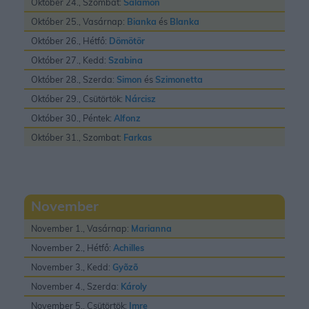
Október 24., Szombat:
Salamon
Október 25., Vasárnap:
Bianka
és
Blanka
Október 26., Hétfő:
Dömötör
Október 27., Kedd:
Szabina
Október 28., Szerda:
Simon
és
Szimonetta
Október 29., Csütörtök:
Nárcisz
Október 30., Péntek:
Alfonz
Október 31., Szombat:
Farkas
November
November 1., Vasárnap:
Marianna
November 2., Hétfő:
Achilles
November 3., Kedd:
Gyõzõ
November 4., Szerda:
Károly
November 5., Csütörtök:
Imre