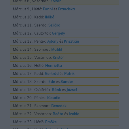
Március 8., Vasárnap:
Zoltán
Március 9., Hétfő:
Fanni
és
Franciska
Március 10., Kedd:
Ildikó
Március 11., Szerda:
Szilárd
Március 12., Csütörtök:
Gergely
Március 13., Péntek:
Ajtony
és
Krisztián
Március 14., Szombat:
Matild
Március 15., Vasárnap:
Kristóf
Március 16., Hétfő:
Henrietta
Március 17., Kedd:
Gertrúd
és
Patrik
Március 18., Szerda:
Ede
és
Sándor
Március 19., Csütörtök:
Bánk
és
József
Március 20., Péntek:
Klaudia
Március 21., Szombat:
Benedek
Március 22., Vasárnap:
Beáta
és
Izolda
Március 23., Hétfő:
Emõke