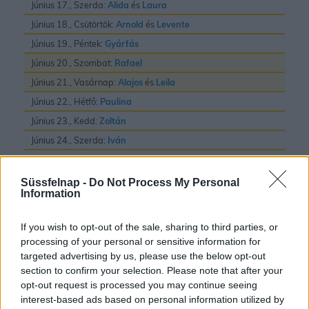
Június 17., Szerda:
Alida
és
Laura
Június 18., Csütörtök:
Arnold
és
Levente
Június 19., Péntek:
Gyárfás
Június 20., Szombat:
Rafael
Június 21., Vasárnap:
Alajos
és
Leila
Június 22., Hétfő:
Paulina
Június 23., Kedd:
Zoltán
Június 24., Szerda:
Iván
Június 25., Csütörtök:
Vilmos
Június 26., Péntek:
János
és
Pál
Süssfelnap -
Do Not Process My Personal
Information
Június 27., Szombat:
László
Június 28., Vasárnap:
Irén
és
Levente
If you wish to opt-out of the sale, sharing to third parties, or
Június 29., Hétfő:
Pál
és
Péter
processing of your personal or sensitive information for
targeted advertising by us, please use the below opt-out
Június 30., Kedd:
Pál
section to confirm your selection. Please note that after your
opt-out request is processed you may continue seeing
interest-based ads based on personal information utilized by