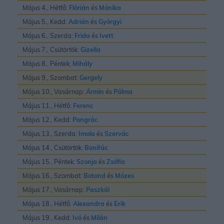
Május 4., Hétfő:
Flórián
és
Mónika
Május 5., Kedd:
Adrián
és
Györgyi
Május 6., Szerda:
Frida
és
Ivett
Május 7., Csütörtök:
Gizella
Május 8., Péntek:
Mihály
Május 9., Szombat:
Gergely
Május 10., Vasárnap:
Ármin
és
Pálma
Május 11., Hétfő:
Ferenc
Május 12., Kedd:
Pongrác
Május 13., Szerda:
Imola
és
Szervác
Május 14., Csütörtök:
Bonifác
Május 15., Péntek:
Szonja
és
Zsófia
Május 16., Szombat:
Botond
és
Mózes
Május 17., Vasárnap:
Paszkál
Május 18., Hétfő:
Alexandra
és
Erik
Május 19., Kedd:
Ivó
és
Milán