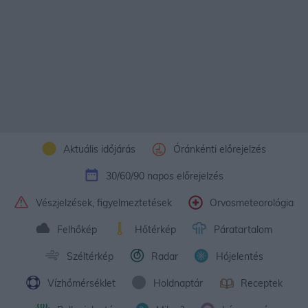
Aktuális időjárás
Óránkénti előrejelzés
30/60/90 napos előrejelzés
Vészjelzések, figyelmeztetések
Orvosmeteorológia
Felhőkép
Hőtérkép
Páratartalom
Széltérkép
Radar
Hójelentés
Vízhőmérséklet
Holdnaptár
Receptek