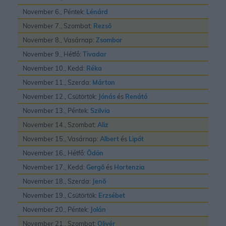
November 6., Péntek:
Lénárd
November 7., Szombat:
Rezsõ
November 8., Vasárnap:
Zsombor
November 9., Hétfő:
Tivadar
November 10., Kedd:
Réka
November 11., Szerda:
Márton
November 12., Csütörtök:
Jónás
és
Renátó
November 13., Péntek:
Szilvia
November 14., Szombat:
Aliz
November 15., Vasárnap:
Albert
és
Lipót
November 16., Hétfő:
Ödön
November 17., Kedd:
Gergõ
és
Hortenzia
November 18., Szerda:
Jenõ
November 19., Csütörtök:
Erzsébet
November 20., Péntek:
Jolán
November 21., Szombat:
Olivér