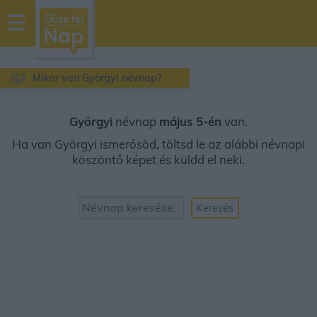
sussfelnap.hu
időjárás
Mikor van Györgyi névnap?
Györgyi
névnap
május 5-én
van.
Ha van Györgyi ismerősöd, töltsd le az alábbi névnapi
köszöntő képet és küldd el neki.
Keresés