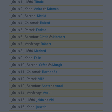
Június 1., Hétfő:
Tünde
Június 2., Kedd:
Anita
és
Kármen
Június 3., Szerda:
Klotild
Június 4., Csütörtök:
Bulcsú
Június 5., Péntek:
Fatime
Június 6., Szombat:
Cintia
és
Norbert
Június 7., Vasárnap:
Róbert
Június 8., Hétfő:
Medárd
Június 9., Kedd:
Félix
Június 10., Szerda:
Gréta
és
Margit
Június 11., Csütörtök:
Barnabás
Június 12., Péntek:
Villõ
Június 13., Szombat:
Anett
és
Antal
Június 14., Vasárnap:
Vazul
Június 15., Hétfő:
Jolán
és
Vid
Június 16., Kedd:
Jusztin