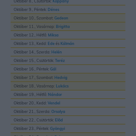
Október 8., Csütörtök:
Koppány
Október 9., Péntek:
Dénes
Október 10., Szombat:
Gedeon
Október 11., Vasárnap:
Brigitta
Október 12., Hétfő:
Miksa
Október 13., Kedd:
Ede
és
Kálmán
Október 14., Szerda:
Helén
Október 15., Csütörtök:
Teréz
Október 16., Péntek:
Gál
Október 17., Szombat:
Hedvig
Október 18., Vasárnap:
Lukács
Október 19., Hétfő:
Nándor
Október 20., Kedd:
Vendel
Október 21., Szerda:
Orsolya
Október 22., Csütörtök:
Elõd
Október 23., Péntek:
Gyöngyi