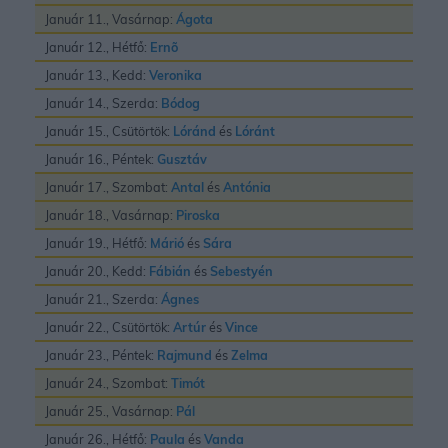
Január 11., Vasárnap:
Ágota
Január 12., Hétfő:
Ernõ
Január 13., Kedd:
Veronika
Január 14., Szerda:
Bódog
Január 15., Csütörtök:
Lóránd
és
Lóránt
Január 16., Péntek:
Gusztáv
Január 17., Szombat:
Antal
és
Antónia
Január 18., Vasárnap:
Piroska
Január 19., Hétfő:
Márió
és
Sára
Január 20., Kedd:
Fábián
és
Sebestyén
Január 21., Szerda:
Ágnes
Január 22., Csütörtök:
Artúr
és
Vince
Január 23., Péntek:
Rajmund
és
Zelma
Január 24., Szombat:
Timót
Január 25., Vasárnap:
Pál
Január 26., Hétfő:
Paula
és
Vanda