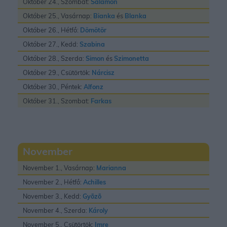
Október 24., Szombat:
Salamon
Október 25., Vasárnap:
Bianka
és
Blanka
Október 26., Hétfő:
Dömötör
Október 27., Kedd:
Szabina
Október 28., Szerda:
Simon
és
Szimonetta
Október 29., Csütörtök:
Nárcisz
Október 30., Péntek:
Alfonz
Október 31., Szombat:
Farkas
November
November 1., Vasárnap:
Marianna
November 2., Hétfő:
Achilles
November 3., Kedd:
Gyõzõ
November 4., Szerda:
Károly
November 5., Csütörtök:
Imre