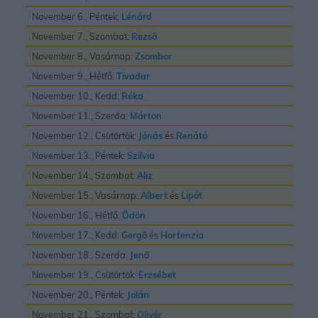
November 6., Péntek:
Lénárd
November 7., Szombat:
Rezsõ
November 8., Vasárnap:
Zsombor
November 9., Hétfő:
Tivadar
November 10., Kedd:
Réka
November 11., Szerda:
Márton
November 12., Csütörtök:
Jónás
és
Renátó
November 13., Péntek:
Szilvia
November 14., Szombat:
Aliz
November 15., Vasárnap:
Albert
és
Lipót
November 16., Hétfő:
Ödön
November 17., Kedd:
Gergõ
és
Hortenzia
November 18., Szerda:
Jenõ
November 19., Csütörtök:
Erzsébet
November 20., Péntek:
Jolán
November 21., Szombat:
Olivér