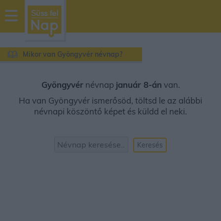
sussfelnap.hu
időjárás
Mikor van Gyöngyvér névnap?
Gyöngyvér
névnap
január 8-án
van.
Ha van Gyöngyvér ismerősöd, töltsd le az alábbi
névnapi köszöntő képet és küldd el neki.
Keresés