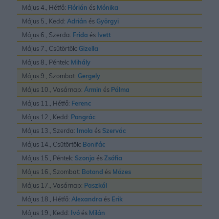
Május 4., Hétfő:
Flórián
és
Mónika
Május 5., Kedd:
Adrián
és
Györgyi
Május 6., Szerda:
Frida
és
Ivett
Május 7., Csütörtök:
Gizella
Május 8., Péntek:
Mihály
Május 9., Szombat:
Gergely
Május 10., Vasárnap:
Ármin
és
Pálma
Május 11., Hétfő:
Ferenc
Május 12., Kedd:
Pongrác
Május 13., Szerda:
Imola
és
Szervác
Május 14., Csütörtök:
Bonifác
Május 15., Péntek:
Szonja
és
Zsófia
Május 16., Szombat:
Botond
és
Mózes
Május 17., Vasárnap:
Paszkál
Május 18., Hétfő:
Alexandra
és
Erik
Május 19., Kedd:
Ivó
és
Milán