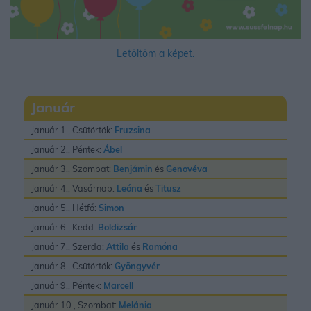
Letöltöm a képet.
Január
Január 1., Csütörtök:
Fruzsina
Január 2., Péntek:
Ábel
Január 3., Szombat:
Benjámin
és
Genovéva
Január 4., Vasárnap:
Leóna
és
Titusz
Január 5., Hétfő:
Simon
Január 6., Kedd:
Boldizsár
Január 7., Szerda:
Attila
és
Ramóna
Január 8., Csütörtök:
Gyöngyvér
Január 9., Péntek:
Marcell
Január 10., Szombat:
Melánia