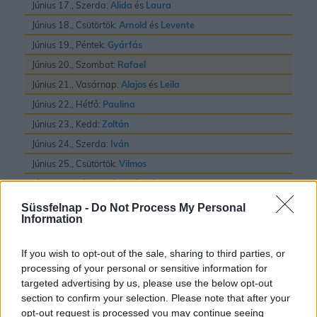
Június 17., Szerda:
Alida
és
Laura
Június 18., Csütörtök:
Arnold
és
Levente
Június 19., Péntek:
Gyárfás
Június 20., Szombat:
Rafael
Június 21., Vasárnap:
Alajos
és
Leila
Június 22., Hétfő:
Paulina
Június 23., Kedd:
Zoltán
Június 24., Szerda:
Iván
Június 25., Csütörtök:
Vilmos
Június 26., Péntek:
János
és
Pál
Június 27., Szombat:
László
Süssfelnap -
Do Not Process My Personal
Information
Június 28., Vasárnap:
Irén
és
Levente
Június 29., Hétfő:
Pál
és
Péter
If you wish to opt-out of the sale, sharing to third parties, or
Június 30., Kedd:
Pál
processing of your personal or sensitive information for
targeted advertising by us, please use the below opt-out
section to confirm your selection. Please note that after your
opt-out request is processed you may continue seeing