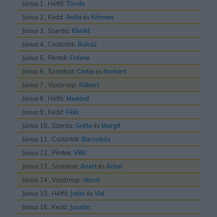
Június 1., Hétfő:
Tünde
Június 2., Kedd:
Anita
és
Kármen
Június 3., Szerda:
Klotild
Június 4., Csütörtök:
Bulcsú
Június 5., Péntek:
Fatime
Június 6., Szombat:
Cintia
és
Norbert
Június 7., Vasárnap:
Róbert
Június 8., Hétfő:
Medárd
Június 9., Kedd:
Félix
Június 10., Szerda:
Gréta
és
Margit
Június 11., Csütörtök:
Barnabás
Június 12., Péntek:
Villõ
Június 13., Szombat:
Anett
és
Antal
Június 14., Vasárnap:
Vazul
Június 15., Hétfő:
Jolán
és
Vid
Június 16., Kedd:
Jusztin