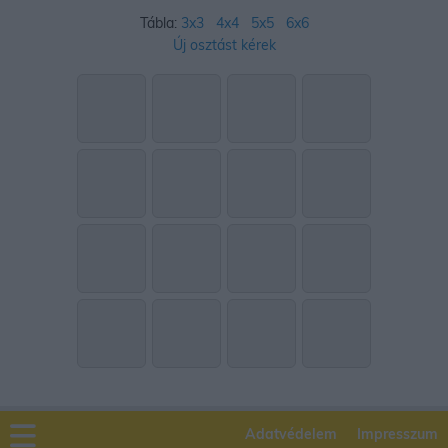
Tábla:
3x3
4x4
5x5
6x6
Új osztást kérek
Adatvédelem
Impresszum