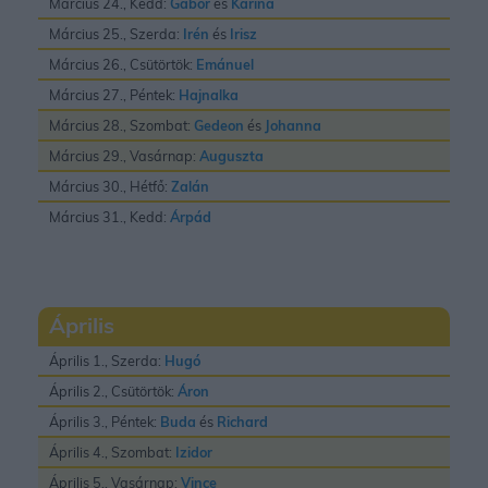
Március 24., Kedd:
Gábor
és
Karina
Március 25., Szerda:
Irén
és
Irisz
Március 26., Csütörtök:
Emánuel
Március 27., Péntek:
Hajnalka
Március 28., Szombat:
Gedeon
és
Johanna
Március 29., Vasárnap:
Auguszta
Március 30., Hétfő:
Zalán
Március 31., Kedd:
Árpád
Április
Április 1., Szerda:
Hugó
Április 2., Csütörtök:
Áron
Április 3., Péntek:
Buda
és
Richard
Április 4., Szombat:
Izidor
Április 5., Vasárnap:
Vince