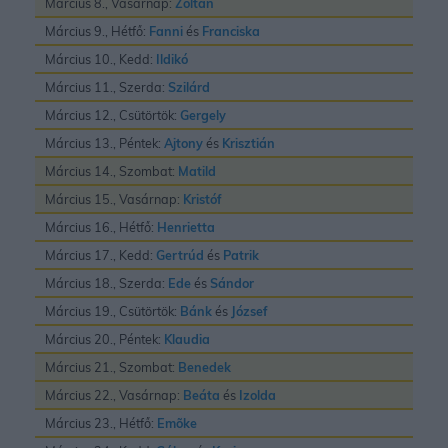
Március 8., Vasárnap:
Zoltán
Március 9., Hétfő:
Fanni
és
Franciska
Március 10., Kedd:
Ildikó
Március 11., Szerda:
Szilárd
Március 12., Csütörtök:
Gergely
Március 13., Péntek:
Ajtony
és
Krisztián
Március 14., Szombat:
Matild
Március 15., Vasárnap:
Kristóf
Március 16., Hétfő:
Henrietta
Március 17., Kedd:
Gertrúd
és
Patrik
Március 18., Szerda:
Ede
és
Sándor
Március 19., Csütörtök:
Bánk
és
József
Március 20., Péntek:
Klaudia
Március 21., Szombat:
Benedek
Március 22., Vasárnap:
Beáta
és
Izolda
Március 23., Hétfő:
Emõke