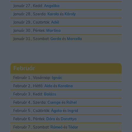
Január 27., Kedd:
Angelika
Január 28., Szerda:
Karola
és
Károly
Január 29., Csütörtök:
Adél
Január 30., Péntek:
Martina
Január 31., Szombat:
Gerda
és
Marcella
Február
Február 1., Vasárnap:
Ignác
Február 2., Hétfő:
Aida
és
Karolina
Február 3., Kedd:
Balázs
Február 4., Szerda:
Csenge
és
Ráhel
Február 5., Csütörtök:
Ágota
és
Ingrid
Február 6., Péntek:
Dóra
és
Dorottya
Február 7., Szombat:
Rómeó
és
Tódor