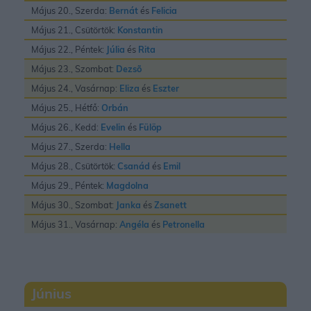
Május 20., Szerda:
Bernát
és
Felicia
Május 21., Csütörtök:
Konstantin
Május 22., Péntek:
Júlia
és
Rita
Május 23., Szombat:
Dezsõ
Május 24., Vasárnap:
Eliza
és
Eszter
Május 25., Hétfő:
Orbán
Május 26., Kedd:
Evelin
és
Fülöp
Május 27., Szerda:
Hella
Május 28., Csütörtök:
Csanád
és
Emil
Május 29., Péntek:
Magdolna
Május 30., Szombat:
Janka
és
Zsanett
Május 31., Vasárnap:
Angéla
és
Petronella
Június