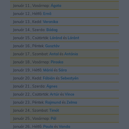
Január 11., Vasárnap:
Ágota
Január 12., Hétfő:
Ernõ
Január 13., Kedd:
Veronika
Január 14., Szerda:
Bódog
Január 15., Csütörtök:
Lóránd
és
Lóránt
Január 16., Péntek:
Gusztáv
Január 17., Szombat:
Antal
és
Antónia
Január 18., Vasárnap:
Piroska
Január 19., Hétfő:
Márió
és
Sára
Január 20., Kedd:
Fábián
és
Sebestyén
Január 21., Szerda:
Ágnes
Január 22., Csütörtök:
Artúr
és
Vince
Január 23., Péntek:
Rajmund
és
Zelma
Január 24., Szombat:
Timót
Január 25., Vasárnap:
Pál
Január 26., Hétfő:
Paula
és
Vanda