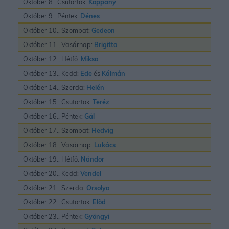
Október 8., Csütörtök:
Koppány
Október 9., Péntek:
Dénes
Október 10., Szombat:
Gedeon
Október 11., Vasárnap:
Brigitta
Október 12., Hétfő:
Miksa
Október 13., Kedd:
Ede
és
Kálmán
Október 14., Szerda:
Helén
Október 15., Csütörtök:
Teréz
Október 16., Péntek:
Gál
Október 17., Szombat:
Hedvig
Október 18., Vasárnap:
Lukács
Október 19., Hétfő:
Nándor
Október 20., Kedd:
Vendel
Október 21., Szerda:
Orsolya
Október 22., Csütörtök:
Elõd
Október 23., Péntek:
Gyöngyi