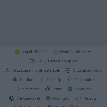
Aktuális időjárás
Óránkénti előrejelzés
30/60/90 napos előrejelzés
Vészjelzések, figyelmeztetések
Orvosmeteorológia
Felhőkép
Hőtérkép
Páratartalom
Széltérkép
Radar
Hójelentés
Vízhőmérséklet
Holdnaptár
Receptek