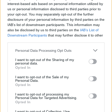
interest-based ads based on personal information utilized by
Július
us or personal information disclosed to third parties prior to
Július 1., Szerda:
Annamária
és
Tihamér
your opt-out. You may separately opt-out of the further
disclosure of your personal information by third parties on the
Július 2., Csütörtök:
Ottó
IAB’s list of downstream participants. This information may
Július 3., Péntek:
Kornél
és
Soma
also be disclosed by us to third parties on the
IAB’s List of
Július 4., Szombat:
Ulrik
Downstream Participants
that may further disclose it to other
third parties.
Július 5., Vasárnap:
Emese
és
Sarolta
Július 6., Hétfő:
Csaba
Personal Data Processing Opt Outs
Július 7., Kedd:
Apollónia
I want to opt-out of the Sharing of my
Július 8., Szerda:
Ellák
personal data.
Opted In
Július 9., Csütörtök:
Lukrécia
Július 10., Péntek:
Amália
I want to opt-out of the Sale of my
Personal Data.
Július 11., Szombat:
Lili
és
Nóra
Opted In
Július 12., Vasárnap:
Dalma
és
Izabella
I want to opt-out of processing my
Personal Data for Targeted Advertising.
Július 13., Hétfő:
Jenõ
Opted In
Július 14., Kedd:
Ors
és
Stella
I want to opt-out of Collection, Use,
Július 15., Szerda:
Henrik
és
Roland