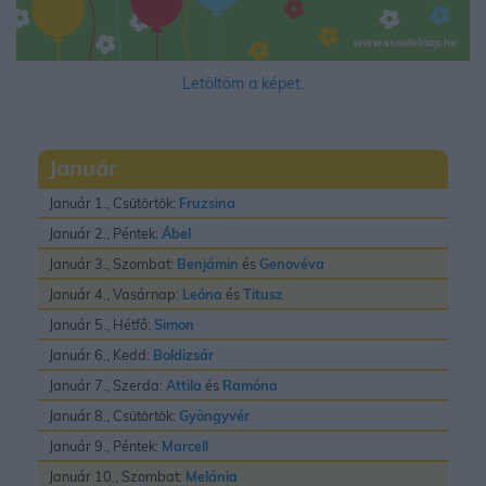
Letöltöm a képet.
Január
Január 1., Csütörtök:
Fruzsina
Január 2., Péntek:
Ábel
Január 3., Szombat:
Benjámin
és
Genovéva
Január 4., Vasárnap:
Leóna
és
Titusz
Január 5., Hétfő:
Simon
Január 6., Kedd:
Boldizsár
Január 7., Szerda:
Attila
és
Ramóna
Január 8., Csütörtök:
Gyöngyvér
Január 9., Péntek:
Marcell
Január 10., Szombat:
Melánia