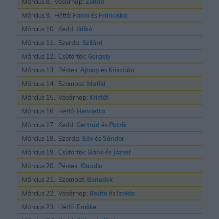
Március 8., Vasárnap:
Zoltán
Március 9., Hétfő:
Fanni
és
Franciska
Március 10., Kedd:
Ildikó
Március 11., Szerda:
Szilárd
Március 12., Csütörtök:
Gergely
Március 13., Péntek:
Ajtony
és
Krisztián
Március 14., Szombat:
Matild
Március 15., Vasárnap:
Kristóf
Március 16., Hétfő:
Henrietta
Március 17., Kedd:
Gertrúd
és
Patrik
Március 18., Szerda:
Ede
és
Sándor
Március 19., Csütörtök:
Bánk
és
József
Március 20., Péntek:
Klaudia
Március 21., Szombat:
Benedek
Március 22., Vasárnap:
Beáta
és
Izolda
Március 23., Hétfő:
Emõke