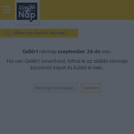
sussfelnap.hu
időjárás
Mikor van Gellért névnap?
Gellért
névnap
szeptember 24-én
van.
Ha van Gellért ismerősöd, töltsd le az alábbi névnapi
köszöntő képet és küldd el neki.
Keresés