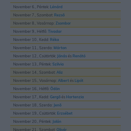
November 6., Péntek:
Lénárd
November 7., Szombat:
Rezsõ
November 8., Vasárnap:
Zsombor
November 9., Hétfő:
Tivadar
November 10., Kedd:
Réka
November 11., Szerda:
Márton
November 12., Csütörtök:
Jónás
és
Renátó
November 13., Péntek:
Szilvia
November 14., Szombat:
Aliz
November 15., Vasárnap:
Albert
és
Lipót
November 16., Hétfő:
Ödön
November 17., Kedd:
Gergõ
és
Hortenzia
November 18., Szerda:
Jenõ
November 19., Csütörtök:
Erzsébet
November 20., Péntek:
Jolán
November 21., Szombat:
Olivér