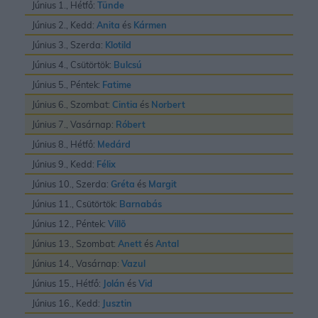
Június 1., Hétfő:
Tünde
Június 2., Kedd:
Anita
és
Kármen
Június 3., Szerda:
Klotild
Június 4., Csütörtök:
Bulcsú
Június 5., Péntek:
Fatime
Június 6., Szombat:
Cintia
és
Norbert
Június 7., Vasárnap:
Róbert
Június 8., Hétfő:
Medárd
Június 9., Kedd:
Félix
Június 10., Szerda:
Gréta
és
Margit
Június 11., Csütörtök:
Barnabás
Június 12., Péntek:
Villõ
Június 13., Szombat:
Anett
és
Antal
Június 14., Vasárnap:
Vazul
Június 15., Hétfő:
Jolán
és
Vid
Június 16., Kedd:
Jusztin