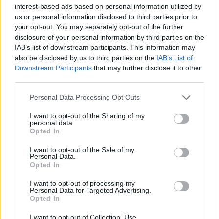
interest-based ads based on personal information utilized by
Július
us or personal information disclosed to third parties prior to
your opt-out. You may separately opt-out of the further
Július 1., Szerda:
Annamária
és
Tihamér
disclosure of your personal information by third parties on the
Július 2., Csütörtök:
Ottó
IAB’s list of downstream participants. This information may
Július 3., Péntek:
Kornél
és
Soma
also be disclosed by us to third parties on the
IAB’s List of
Downstream Participants
that may further disclose it to other
Július 4., Szombat:
Ulrik
third parties.
Július 5., Vasárnap:
Emese
és
Sarolta
Július 6., Hétfő:
Csaba
Personal Data Processing Opt Outs
Július 7., Kedd:
Apollónia
I want to opt-out of the Sharing of my
personal data.
Július 8., Szerda:
Ellák
Opted In
Július 9., Csütörtök:
Lukrécia
I want to opt-out of the Sale of my
Július 10., Péntek:
Amália
Personal Data.
Július 11., Szombat:
Lili
és
Nóra
Opted In
Július 12., Vasárnap:
Dalma
és
Izabella
I want to opt-out of processing my
Personal Data for Targeted Advertising.
Július 13., Hétfő:
Jenõ
Opted In
Július 14., Kedd:
Ors
és
Stella
I want to opt-out of Collection, Use,
Július 15., Szerda:
Henrik
és
Roland