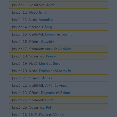
Január 11., Vasárnap:
Ágota
Január 12., Hétfő:
Ernõ
Január 13., Kedd:
Veronika
Január 14., Szerda:
Bódog
Január 15., Csütörtök:
Lóránd
és
Lóránt
Január 16., Péntek:
Gusztáv
Január 17., Szombat:
Antal
és
Antónia
Január 18., Vasárnap:
Piroska
Január 19., Hétfő:
Márió
és
Sára
Január 20., Kedd:
Fábián
és
Sebestyén
Január 21., Szerda:
Ágnes
Január 22., Csütörtök:
Artúr
és
Vince
Január 23., Péntek:
Rajmund
és
Zelma
Január 24., Szombat:
Timót
Január 25., Vasárnap:
Pál
Január 26., Hétfő:
Paula
és
Vanda