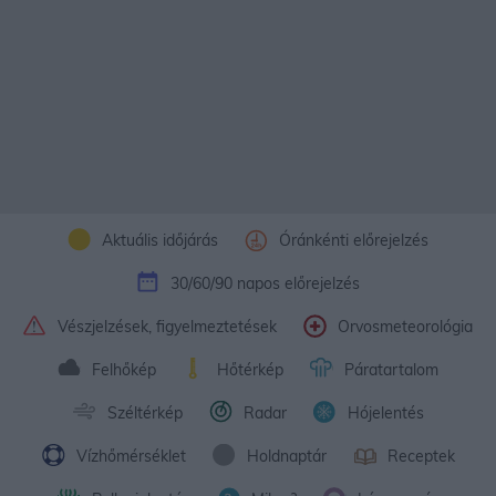
Aktuális időjárás
Óránkénti előrejelzés
30/60/90 napos előrejelzés
Vészjelzések, figyelmeztetések
Orvosmeteorológia
Felhőkép
Hőtérkép
Páratartalom
Széltérkép
Radar
Hójelentés
Vízhőmérséklet
Holdnaptár
Receptek