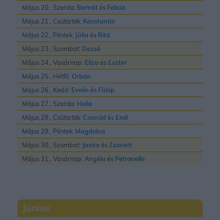
Május 20., Szerda:
Bernát
és
Felicia
Május 21., Csütörtök:
Konstantin
Május 22., Péntek:
Júlia
és
Rita
Május 23., Szombat:
Dezsõ
Május 24., Vasárnap:
Eliza
és
Eszter
Május 25., Hétfő:
Orbán
Május 26., Kedd:
Evelin
és
Fülöp
Május 27., Szerda:
Hella
Május 28., Csütörtök:
Csanád
és
Emil
Május 29., Péntek:
Magdolna
Május 30., Szombat:
Janka
és
Zsanett
Május 31., Vasárnap:
Angéla
és
Petronella
Június