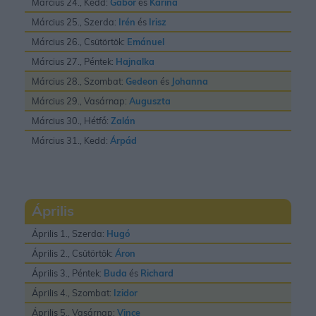
Március 24., Kedd:
Gábor
és
Karina
Március 25., Szerda:
Irén
és
Irisz
Március 26., Csütörtök:
Emánuel
Március 27., Péntek:
Hajnalka
Március 28., Szombat:
Gedeon
és
Johanna
Március 29., Vasárnap:
Auguszta
Március 30., Hétfő:
Zalán
Március 31., Kedd:
Árpád
Április
Április 1., Szerda:
Hugó
Április 2., Csütörtök:
Áron
Április 3., Péntek:
Buda
és
Richard
Április 4., Szombat:
Izidor
Április 5., Vasárnap:
Vince