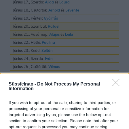
Június 17., Szerda:
Alida
és
Laura
Június 18., Csütörtök:
Arnold
és
Levente
Június 19., Péntek:
Gyárfás
Június 20., Szombat:
Rafael
Június 21., Vasárnap:
Alajos
és
Leila
Június 22., Hétfő:
Paulina
Június 23., Kedd:
Zoltán
Június 24., Szerda:
Iván
Június 25., Csütörtök:
Vilmos
Június 26., Péntek:
János
és
Pál
Június 27., Szombat:
László
Süssfelnap -
Do Not Process My Personal
Information
Június 28., Vasárnap:
Irén
és
Levente
Június 29., Hétfő:
Pál
és
Péter
If you wish to opt-out of the sale, sharing to third parties, or
Június 30., Kedd:
Pál
processing of your personal or sensitive information for
targeted advertising by us, please use the below opt-out
section to confirm your selection. Please note that after your
opt-out request is processed you may continue seeing