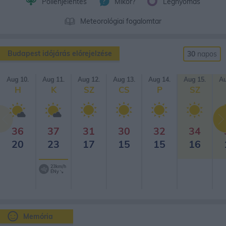
Pollenjelentés
Mikor?
Légnyomás
Meteorológiai fogalomtar
Budapest időjárás előrejelzése
30
napos
Aug 10.
Aug 11.
Aug 12.
Aug 13.
Aug 14.
Aug 15.
Au
H
K
SZ
CS
P
SZ
36
37
31
30
32
34
20
23
17
15
15
16
23km/h
ÉNy
Memória