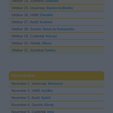
Október 24., Szombat:
Salamon
Október 25., Vasárnap:
Bianka
és
Blanka
Október 26., Hétfő:
Dömötör
Október 27., Kedd:
Szabina
Október 28., Szerda:
Simon
és
Szimonetta
Október 29., Csütörtök:
Nárcisz
Október 30., Péntek:
Alfonz
Október 31., Szombat:
Farkas
November
November 1., Vasárnap:
Marianna
November 2., Hétfő:
Achilles
November 3., Kedd:
Gyõzõ
November 4., Szerda:
Károly
November 5., Csütörtök:
Imre