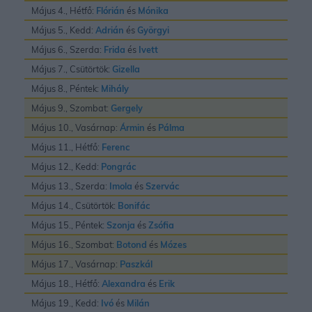
Május 4., Hétfő:
Flórián
és
Mónika
Május 5., Kedd:
Adrián
és
Györgyi
Május 6., Szerda:
Frida
és
Ivett
Május 7., Csütörtök:
Gizella
Május 8., Péntek:
Mihály
Május 9., Szombat:
Gergely
Május 10., Vasárnap:
Ármin
és
Pálma
Május 11., Hétfő:
Ferenc
Május 12., Kedd:
Pongrác
Május 13., Szerda:
Imola
és
Szervác
Május 14., Csütörtök:
Bonifác
Május 15., Péntek:
Szonja
és
Zsófia
Május 16., Szombat:
Botond
és
Mózes
Május 17., Vasárnap:
Paszkál
Május 18., Hétfő:
Alexandra
és
Erik
Május 19., Kedd:
Ivó
és
Milán