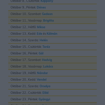
Október 8., Csütörtök:
Koppány
Október 9., Péntek:
Dénes
Október 10., Szombat:
Gedeon
Október 11., Vasárnap:
Brigitta
Október 12., Hétfő:
Miksa
Október 13., Kedd:
Ede
és
Kálmán
Október 14., Szerda:
Helén
Október 15., Csütörtök:
Teréz
Október 16., Péntek:
Gál
Október 17., Szombat:
Hedvig
Október 18., Vasárnap:
Lukács
Október 19., Hétfő:
Nándor
Október 20., Kedd:
Vendel
Október 21., Szerda:
Orsolya
Október 22., Csütörtök:
Elõd
Október 23., Péntek:
Gyöngyi