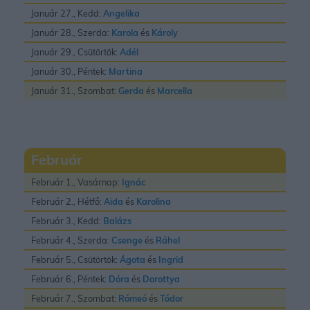
Január 27., Kedd:
Angelika
Január 28., Szerda:
Karola
és
Károly
Január 29., Csütörtök:
Adél
Január 30., Péntek:
Martina
Január 31., Szombat:
Gerda
és
Marcella
Február
Február 1., Vasárnap:
Ignác
Február 2., Hétfő:
Aida
és
Karolina
Február 3., Kedd:
Balázs
Február 4., Szerda:
Csenge
és
Ráhel
Február 5., Csütörtök:
Ágota
és
Ingrid
Február 6., Péntek:
Dóra
és
Dorottya
Február 7., Szombat:
Rómeó
és
Tódor