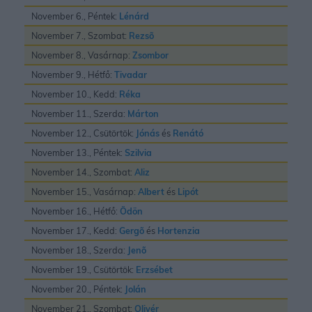
November 6., Péntek:
Lénárd
November 7., Szombat:
Rezsõ
November 8., Vasárnap:
Zsombor
November 9., Hétfő:
Tivadar
November 10., Kedd:
Réka
November 11., Szerda:
Márton
November 12., Csütörtök:
Jónás
és
Renátó
November 13., Péntek:
Szilvia
November 14., Szombat:
Aliz
November 15., Vasárnap:
Albert
és
Lipót
November 16., Hétfő:
Ödön
November 17., Kedd:
Gergõ
és
Hortenzia
November 18., Szerda:
Jenõ
November 19., Csütörtök:
Erzsébet
November 20., Péntek:
Jolán
November 21., Szombat:
Olivér