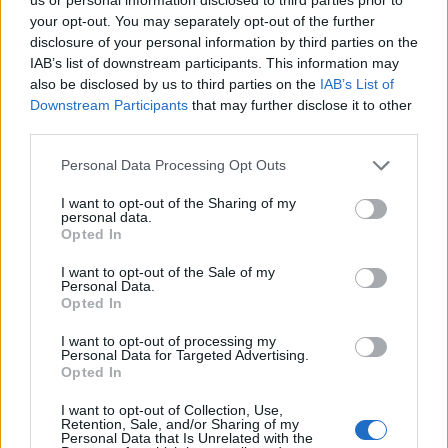
Július
your opt-out. You may separately opt-out of the further
disclosure of your personal information by third parties on the
Július 1., Szerda:
Annamária
és
Tihamér
IAB’s list of downstream participants. This information may
Július 2., Csütörtök:
Ottó
also be disclosed by us to third parties on the
IAB’s List of
Downstream Participants
that may further disclose it to other
Július 3., Péntek:
Kornél
és
Soma
third parties.
Július 4., Szombat:
Ulrik
Personal Data Processing Opt Outs
Július 5., Vasárnap:
Emese
és
Sarolta
Július 6., Hétfő:
Csaba
I want to opt-out of the Sharing of my
personal data.
Július 7., Kedd:
Apollónia
Opted In
Július 8., Szerda:
Ellák
I want to opt-out of the Sale of my
Július 9., Csütörtök:
Lukrécia
Personal Data.
Opted In
Július 10., Péntek:
Amália
Július 11., Szombat:
Lili
és
Nóra
I want to opt-out of processing my
Personal Data for Targeted Advertising.
Július 12., Vasárnap:
Dalma
és
Izabella
Opted In
Július 13., Hétfő:
Jenõ
I want to opt-out of Collection, Use,
Július 14., Kedd:
Ors
és
Stella
Retention, Sale, and/or Sharing of my
Personal Data that Is Unrelated with the
Július 15., Szerda:
Henrik
és
Roland