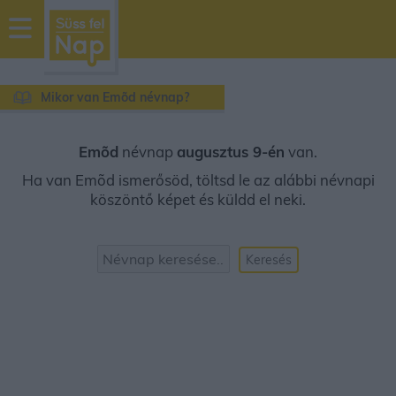
sussfelnap.hu
időjárás
Mikor van Emõd névnap?
Emõd
névnap
augusztus 9-én
van.
Ha van Emõd ismerősöd, töltsd le az alábbi névnapi
köszöntő képet és küldd el neki.
Keresés