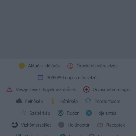
Aktuális időjárás
Óránkénti előrejelzés
30/60/90 napos előrejelzés
Vészjelzések, figyelmeztetések
Orvosmeteorológia
Felhőkép
Hőtérkép
Páratartalom
Széltérkép
Radar
Hójelentés
Vízhőmérséklet
Holdnaptár
Receptek