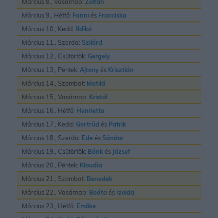
Március 8., Vasárnap:
Zoltán
Március 9., Hétfő:
Fanni
és
Franciska
Március 10., Kedd:
Ildikó
Március 11., Szerda:
Szilárd
Március 12., Csütörtök:
Gergely
Március 13., Péntek:
Ajtony
és
Krisztián
Március 14., Szombat:
Matild
Március 15., Vasárnap:
Kristóf
Március 16., Hétfő:
Henrietta
Március 17., Kedd:
Gertrúd
és
Patrik
Március 18., Szerda:
Ede
és
Sándor
Március 19., Csütörtök:
Bánk
és
József
Március 20., Péntek:
Klaudia
Március 21., Szombat:
Benedek
Március 22., Vasárnap:
Beáta
és
Izolda
Március 23., Hétfő:
Emõke