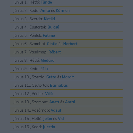
Június 1., Hétfő:
Tünde
Június 2., Kedd:
Anita
és
Kármen
Június 3., Szerda:
Klotild
Június 4., Csütörtök:
Bulcsú
Június 5., Péntek:
Fatime
Június 6., Szombat:
Cintia
és
Norbert
Június 7., Vasárnap:
Róbert
Június 8., Hétfő:
Medárd
Június 9., Kedd:
Félix
Június 10., Szerda:
Gréta
és
Margit
Június 11., Csütörtök:
Barnabás
Június 12., Péntek:
Villõ
Június 13., Szombat:
Anett
és
Antal
Június 14., Vasárnap:
Vazul
Június 15., Hétfő:
Jolán
és
Vid
Június 16., Kedd:
Jusztin