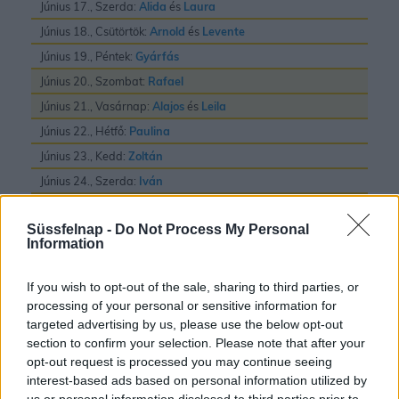
Június 17., Szerda:
Alida
és
Laura
Június 18., Csütörtök:
Arnold
és
Levente
Június 19., Péntek:
Gyárfás
Június 20., Szombat:
Rafael
Június 21., Vasárnap:
Alajos
és
Leila
Június 22., Hétfő:
Paulina
Június 23., Kedd:
Zoltán
Június 24., Szerda:
Iván
Június 25., Csütörtök:
Vilmos
Süssfelnap -
Do Not Process My Personal
Június 26., Péntek:
János
és
Pál
Information
Június 27., Szombat:
László
Június 28., Vasárnap:
Irén
és
Levente
If you wish to opt-out of the sale, sharing to third parties, or
processing of your personal or sensitive information for
Június 29., Hétfő:
Pál
és
Péter
targeted advertising by us, please use the below opt-out
Június 30., Kedd:
Pál
section to confirm your selection. Please note that after your
opt-out request is processed you may continue seeing
interest-based ads based on personal information utilized by
us or personal information disclosed to third parties prior to