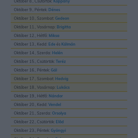
Október 8., Csütörtök:
Koppány
Október 9., Péntek:
Dénes
Október 10., Szombat:
Gedeon
Október 11., Vasárnap:
Brigitta
Október 12., Hétfő:
Miksa
Október 13., Kedd:
Ede
és
Kálmán
Október 14., Szerda:
Helén
Október 15., Csütörtök:
Teréz
Október 16., Péntek:
Gál
Október 17., Szombat:
Hedvig
Október 18., Vasárnap:
Lukács
Október 19., Hétfő:
Nándor
Október 20., Kedd:
Vendel
Október 21., Szerda:
Orsolya
Október 22., Csütörtök:
Elõd
Október 23., Péntek:
Gyöngyi