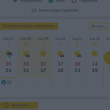
Pollenjelentés
Mikor?
Légnyomás
Meteorológiai fogalomtar
Budapest időjárás előrejelzése
30
napos
Aug 07.
Aug 08.
Aug 09.
Aug 10.
Aug 11.
Aug 12.
Au
P
SZ
V
H
K
SZ
35
33
33
37
36
34
23
21
17
18
21
19
1mm
20%
Akasztófa