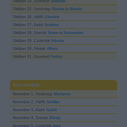
Október 24., Szombat:
Salamon
Október 25., Vasárnap:
Bianka
és
Blanka
Október 26., Hétfő:
Dömötör
Október 27., Kedd:
Szabina
Október 28., Szerda:
Simon
és
Szimonetta
Október 29., Csütörtök:
Nárcisz
Október 30., Péntek:
Alfonz
Október 31., Szombat:
Farkas
November
November 1., Vasárnap:
Marianna
November 2., Hétfő:
Achilles
November 3., Kedd:
Gyõzõ
November 4., Szerda:
Károly
November 5., Csütörtök:
Imre