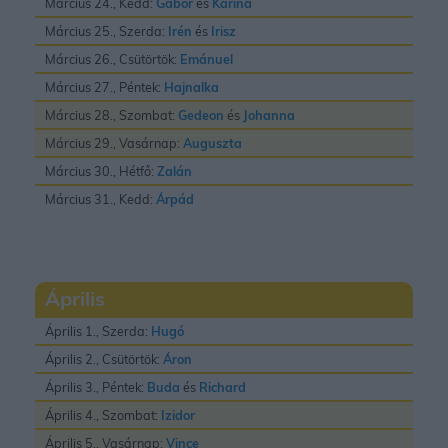
Március 24., Kedd:
Gábor
és
Karina
Március 25., Szerda:
Irén
és
Irisz
Március 26., Csütörtök:
Emánuel
Március 27., Péntek:
Hajnalka
Március 28., Szombat:
Gedeon
és
Johanna
Március 29., Vasárnap:
Auguszta
Március 30., Hétfő:
Zalán
Március 31., Kedd:
Árpád
Április
Április 1., Szerda:
Hugó
Április 2., Csütörtök:
Áron
Április 3., Péntek:
Buda
és
Richard
Április 4., Szombat:
Izidor
Április 5., Vasárnap:
Vince