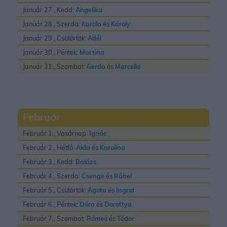
Január 27., Kedd:
Angelika
Január 28., Szerda:
Karola
és
Károly
Január 29., Csütörtök:
Adél
Január 30., Péntek:
Martina
Január 31., Szombat:
Gerda
és
Marcella
Február
Február 1., Vasárnap:
Ignác
Február 2., Hétfő:
Aida
és
Karolina
Február 3., Kedd:
Balázs
Február 4., Szerda:
Csenge
és
Ráhel
Február 5., Csütörtök:
Ágota
és
Ingrid
Február 6., Péntek:
Dóra
és
Dorottya
Február 7., Szombat:
Rómeó
és
Tódor