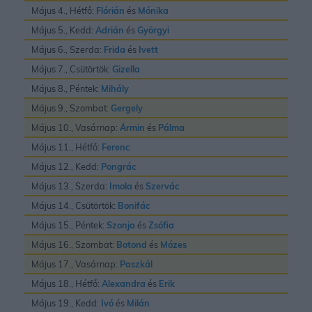
Május 4., Hétfő:
Flórián
és
Mónika
Május 5., Kedd:
Adrián
és
Györgyi
Május 6., Szerda:
Frida
és
Ivett
Május 7., Csütörtök:
Gizella
Május 8., Péntek:
Mihály
Május 9., Szombat:
Gergely
Május 10., Vasárnap:
Ármin
és
Pálma
Május 11., Hétfő:
Ferenc
Május 12., Kedd:
Pongrác
Május 13., Szerda:
Imola
és
Szervác
Május 14., Csütörtök:
Bonifác
Május 15., Péntek:
Szonja
és
Zsófia
Május 16., Szombat:
Botond
és
Mózes
Május 17., Vasárnap:
Paszkál
Május 18., Hétfő:
Alexandra
és
Erik
Május 19., Kedd:
Ivó
és
Milán