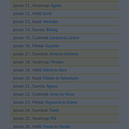
Január 11., Vasárnap:
Ágota
Január 12., Hétfő:
Ernõ
Január 13., Kedd:
Veronika
Január 14., Szerda:
Bódog
Január 15., Csütörtök:
Lóránd
és
Lóránt
Január 16., Péntek:
Gusztáv
Január 17., Szombat:
Antal
és
Antónia
Január 18., Vasárnap:
Piroska
Január 19., Hétfő:
Márió
és
Sára
Január 20., Kedd:
Fábián
és
Sebestyén
Január 21., Szerda:
Ágnes
Január 22., Csütörtök:
Artúr
és
Vince
Január 23., Péntek:
Rajmund
és
Zelma
Január 24., Szombat:
Timót
Január 25., Vasárnap:
Pál
Január 26., Hétfő:
Paula
és
Vanda