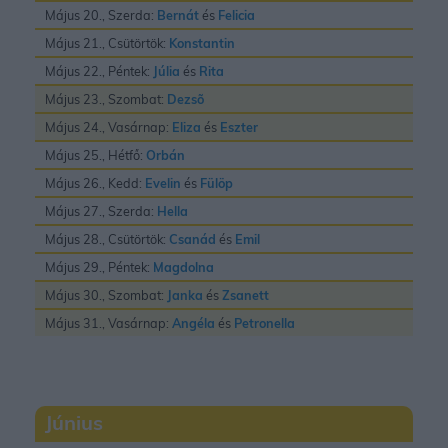
Május 20., Szerda:
Bernát
és
Felicia
Május 21., Csütörtök:
Konstantin
Május 22., Péntek:
Júlia
és
Rita
Május 23., Szombat:
Dezsõ
Május 24., Vasárnap:
Eliza
és
Eszter
Május 25., Hétfő:
Orbán
Május 26., Kedd:
Evelin
és
Fülöp
Május 27., Szerda:
Hella
Május 28., Csütörtök:
Csanád
és
Emil
Május 29., Péntek:
Magdolna
Május 30., Szombat:
Janka
és
Zsanett
Május 31., Vasárnap:
Angéla
és
Petronella
Június