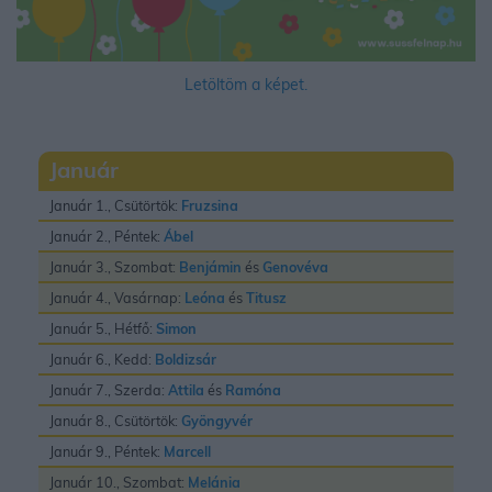
Letöltöm a képet.
Január
Január 1., Csütörtök:
Fruzsina
Január 2., Péntek:
Ábel
Január 3., Szombat:
Benjámin
és
Genovéva
Január 4., Vasárnap:
Leóna
és
Titusz
Január 5., Hétfő:
Simon
Január 6., Kedd:
Boldizsár
Január 7., Szerda:
Attila
és
Ramóna
Január 8., Csütörtök:
Gyöngyvér
Január 9., Péntek:
Marcell
Január 10., Szombat:
Melánia