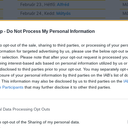
Február 23., Hétfő:
Alfréd
Má
Február 24., Kedd:
Mátyás
Má
Február 25., Szerda:
Géza
Má
Február 26., Csütörtök:
Edina
Má
p -
Do Not Process My Personal Information
Február 27., Péntek:
Ákos
és
Bátor
Má
to opt-out of the sale, sharing to third parties, or processing of your per
Február 28., Szombat:
Elemér
Má
formation for targeted advertising by us, please use the below opt-out s
r selection. Please note that after your opt-out request is processed y
Má
eing interest-based ads based on personal information utilized by us or
Má
disclosed to third parties prior to your opt-out. You may separately opt-
losure of your personal information by third parties on the IAB’s list of
Má
. This information may also be disclosed by us to third parties on the
IA
Participants
that may further disclose it to other third parties.
Május
J
l Data Processing Opt Outs
Május 1., Péntek:
Fülöp
és
Jakab
Jú
o opt-out of the Sharing of my personal data.
Május 2., Szombat:
Zsigmond
Jú