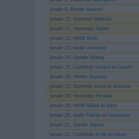
Január 9., Péntek:
Marcell
Január 10., Szombat:
Melánia
Január 11., Vasárnap:
Ágota
Január 12., Hétfő:
Ernõ
Január 13., Kedd:
Veronika
Január 14., Szerda:
Bódog
Január 15., Csütörtök:
Lóránd
és
Lóránt
Január 16., Péntek:
Gusztáv
Január 17., Szombat:
Antal
és
Antónia
Január 18., Vasárnap:
Piroska
Január 19., Hétfő:
Márió
és
Sára
Január 20., Kedd:
Fábián
és
Sebestyén
Január 21., Szerda:
Ágnes
Január 22., Csütörtök:
Artúr
és
Vince