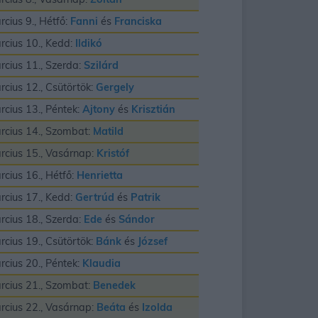
rcius 9., Hétfő:
Fanni
és
Franciska
rcius 10., Kedd:
Ildikó
rcius 11., Szerda:
Szilárd
rcius 12., Csütörtök:
Gergely
rcius 13., Péntek:
Ajtony
és
Krisztián
rcius 14., Szombat:
Matild
rcius 15., Vasárnap:
Kristóf
rcius 16., Hétfő:
Henrietta
rcius 17., Kedd:
Gertrúd
és
Patrik
rcius 18., Szerda:
Ede
és
Sándor
rcius 19., Csütörtök:
Bánk
és
József
rcius 20., Péntek:
Klaudia
rcius 21., Szombat:
Benedek
rcius 22., Vasárnap:
Beáta
és
Izolda