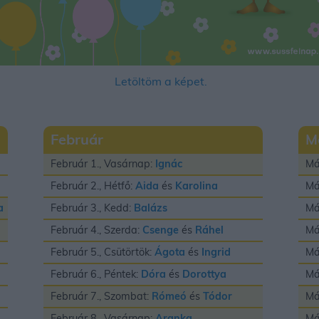
Letöltöm a képet.
Február
M
Február 1., Vasárnap:
Ignác
Má
Február 2., Hétfő:
Aida
és
Karolina
Má
a
Február 3., Kedd:
Balázs
Má
Február 4., Szerda:
Csenge
és
Ráhel
Má
Február 5., Csütörtök:
Ágota
és
Ingrid
Má
Február 6., Péntek:
Dóra
és
Dorottya
Má
Február 7., Szombat:
Rómeó
és
Tódor
Má
Február 8., Vasárnap:
Aranka
Má