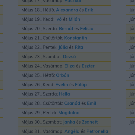
Május 17., Vasárnap:
Paszkál
Jú
Május 18., Hétfő:
Alexandra
és
Erik
Jú
Május 19., Kedd:
Ivó
és
Milán
Jú
Május 20., Szerda:
Bernát
és
Felicia
Jú
Május 21., Csütörtök:
Konstantin
Jú
Május 22., Péntek:
Júlia
és
Rita
Jú
Május 23., Szombat:
Dezsõ
Jú
Május 24., Vasárnap:
Eliza
és
Eszter
Jú
Május 25., Hétfő:
Orbán
Jú
Május 26., Kedd:
Evelin
és
Fülöp
Jú
Május 27., Szerda:
Hella
Jú
Május 28., Csütörtök:
Csanád
és
Emil
Jú
Május 29., Péntek:
Magdolna
Jú
Május 30., Szombat:
Janka
és
Zsanett
Jú
Május 31., Vasárnap:
Angéla
és
Petronella