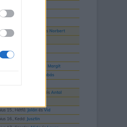
nius 3., Szerda:
Klotild
nius 4., Csütörtök:
Bulcsú
nius 5., Péntek:
Fatime
nius 6., Szombat:
Cintia
és
Norbert
nius 7., Vasárnap:
Róbert
nius 8., Hétfő:
Medárd
nius 9., Kedd:
Félix
nius 10., Szerda:
Gréta
és
Margit
nius 11., Csütörtök:
Barnabás
nius 12., Péntek:
Villõ
nius 13., Szombat:
Anett
és
Antal
nius 14., Vasárnap:
Vazul
nius 15., Hétfő:
Jolán
és
Vid
nius 16., Kedd:
Jusztin