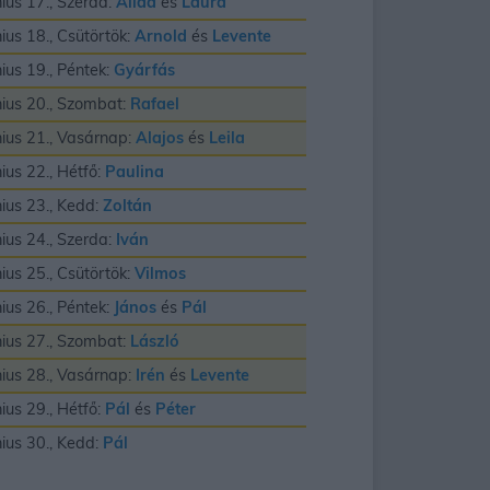
nius 17., Szerda:
Alida
és
Laura
nius 18., Csütörtök:
Arnold
és
Levente
nius 19., Péntek:
Gyárfás
nius 20., Szombat:
Rafael
nius 21., Vasárnap:
Alajos
és
Leila
nius 22., Hétfő:
Paulina
nius 23., Kedd:
Zoltán
nius 24., Szerda:
Iván
nius 25., Csütörtök:
Vilmos
nius 26., Péntek:
János
és
Pál
nius 27., Szombat:
László
nius 28., Vasárnap:
Irén
és
Levente
nius 29., Hétfő:
Pál
és
Péter
nius 30., Kedd:
Pál