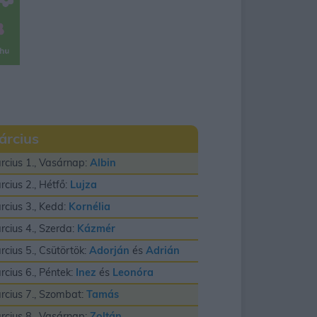
árcius
rcius 1., Vasárnap:
Albin
rcius 2., Hétfő:
Lujza
rcius 3., Kedd:
Kornélia
rcius 4., Szerda:
Kázmér
rcius 5., Csütörtök:
Adorján
és
Adrián
rcius 6., Péntek:
Inez
és
Leonóra
rcius 7., Szombat:
Tamás
rcius 8., Vasárnap:
Zoltán