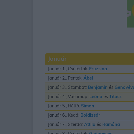
Január
Január 1., Csütörtök:
Fruzsina
Január 2., Péntek:
Ábel
Január 3., Szombat:
Benjámin
és
Genovév
Január 4., Vasárnap:
Leóna
és
Titusz
Január 5., Hétfő:
Simon
Január 6., Kedd:
Boldizsár
Január 7., Szerda:
Attila
és
Ramóna
Január 8., Csütörtök:
Gyöngyvér