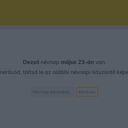
Dezsõ
névnap
május 23-án
van.
erősöd, töltsd le az alábbi névnapi köszöntő képet
Keresés