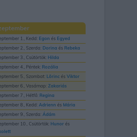
zeptember
eptember 1., Kedd:
Egon
és
Egyed
eptember 2., Szerda:
Dorina
és
Rebeka
eptember 3., Csütörtök:
Hilda
eptember 4., Péntek:
Rozália
eptember 5., Szombat:
Lõrinc
és
Viktor
eptember 6., Vasárnap:
Zakariás
eptember 7., Hétfő:
Regina
eptember 8., Kedd:
Adrienn
és
Mária
eptember 9., Szerda:
Ádám
eptember 10., Csütörtök:
Hunor
és
kolett