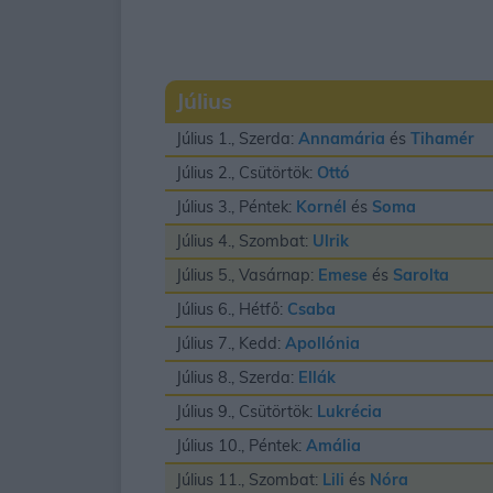
Július
Július 1., Szerda:
Annamária
és
Tihamér
Július 2., Csütörtök:
Ottó
Július 3., Péntek:
Kornél
és
Soma
Július 4., Szombat:
Ulrik
Július 5., Vasárnap:
Emese
és
Sarolta
Július 6., Hétfő:
Csaba
Július 7., Kedd:
Apollónia
Július 8., Szerda:
Ellák
Július 9., Csütörtök:
Lukrécia
Július 10., Péntek:
Amália
Július 11., Szombat:
Lili
és
Nóra