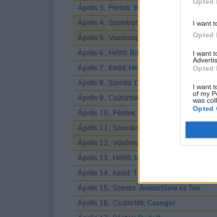
Opted 
Április 3., Péntek:
Buda
és
Richard
Április 4., Szombat:
Izidor
I want t
Opted 
Április 5., Vasárnap:
Vince
Április 6., Hétfő:
Biborka
és
Vilmos
I want 
Advertis
Április 7., Kedd:
Herman
Opted 
Április 8., Szerda:
Dénes
I want t
of my P
Április 9., Csütörtök:
Erhard
was col
Opted 
Április 10., Péntek:
Zsolt
Április 11., Szombat:
Leó
és
Szaniszló
Április 12., Vasárnap:
Gyula
Április 13., Hétfő:
Ida
Április 14., Kedd:
Tibor
Április 15., Szerda:
Anasztázia
és
Tas
Április 16., Csütörtök:
Csongor