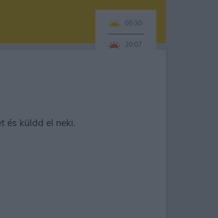
05:30
20:07
 és küldd el neki.