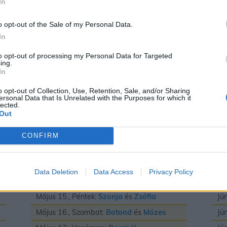
In
Május 3., Vasárnap:
Irma
és
Timea
Jú
Május 4., Hétfő:
Flórián
és
Mónika
Jú
o opt-out of the Sale of my Personal Data.
In
Május 5., Kedd:
Adrián
és
Györgyi
Jú
Május 6., Szerda:
Frida
és
Ivett
Jú
to opt-out of processing my Personal Data for Targeted
ing.
Május 7., Csütörtök:
Gizella
Jú
In
Május 8., Péntek:
Mihály
Jú
o opt-out of Collection, Use, Retention, Sale, and/or Sharing
ersonal Data that Is Unrelated with the Purposes for which it
Május 9., Szombat:
Gergely
Jú
lected.
Out
Május 10., Vasárnap:
Ármin
és
Pálma
Jú
Május 11., Hétfő:
Ferenc
Jú
CONFIRM
Május 12., Kedd:
Pongrác
Jú
Május 13., Szerda:
Imola
és
Szervác
Jú
Data Deletion
Data Access
Privacy Policy
Május 14., Csütörtök:
Bonifác
Jú
Május 15., Péntek:
Szonja
és
Zsófia
Jú
Május 16., Szombat:
Botond
és
Mózes
Jú