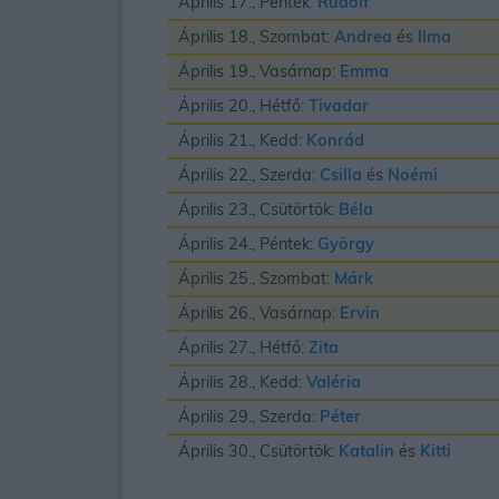
Április 17., Péntek:
Rudolf
Április 18., Szombat:
Andrea
és
Ilma
Április 19., Vasárnap:
Emma
Április 20., Hétfő:
Tivadar
Április 21., Kedd:
Konrád
Április 22., Szerda:
Csilla
és
Noémi
Április 23., Csütörtök:
Béla
Április 24., Péntek:
György
Április 25., Szombat:
Márk
Április 26., Vasárnap:
Ervin
Április 27., Hétfő:
Zita
Április 28., Kedd:
Valéria
Április 29., Szerda:
Péter
Április 30., Csütörtök:
Katalin
és
Kitti