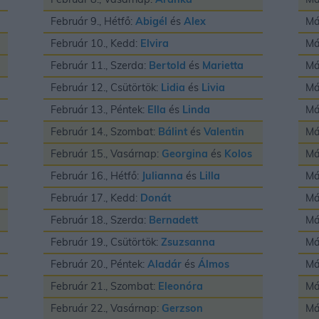
Február 9., Hétfő:
Abigél
és
Alex
Má
Február 10., Kedd:
Elvira
Má
Február 11., Szerda:
Bertold
és
Marietta
Má
Február 12., Csütörtök:
Lidia
és
Livia
Má
Február 13., Péntek:
Ella
és
Linda
Má
Február 14., Szombat:
Bálint
és
Valentin
Má
Február 15., Vasárnap:
Georgina
és
Kolos
Má
Február 16., Hétfő:
Julianna
és
Lilla
Má
Február 17., Kedd:
Donát
Má
Február 18., Szerda:
Bernadett
Má
Február 19., Csütörtök:
Zsuzsanna
Má
Február 20., Péntek:
Aladár
és
Álmos
Má
Február 21., Szombat:
Eleonóra
Má
Február 22., Vasárnap:
Gerzson
Má