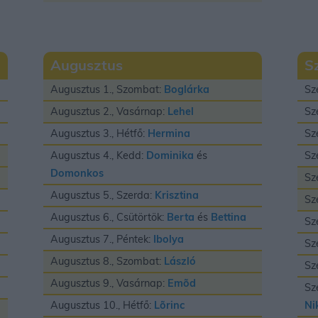
Augusztus
S
Augusztus 1., Szombat:
Boglárka
Sz
Augusztus 2., Vasárnap:
Lehel
Sz
Augusztus 3., Hétfő:
Hermina
Sz
Augusztus 4., Kedd:
Dominika
és
Sz
Domonkos
Sz
Augusztus 5., Szerda:
Krisztina
Sz
Augusztus 6., Csütörtök:
Berta
és
Bettina
Sz
Augusztus 7., Péntek:
Ibolya
Sz
Augusztus 8., Szombat:
László
Sz
Augusztus 9., Vasárnap:
Emõd
Sz
Augusztus 10., Hétfő:
Lõrinc
Ni