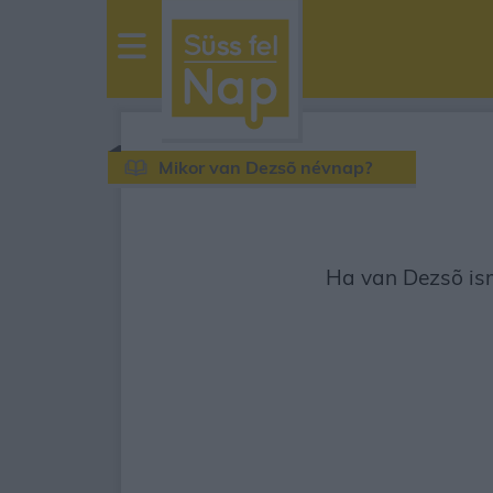
sussfelnap.hu
időjárás
Mikor van Dezsõ névnap?
Ha van Dezsõ ism