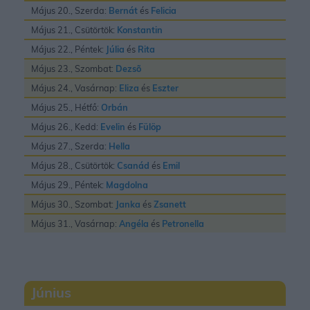
Május 20., Szerda:
Bernát
és
Felicia
Május 21., Csütörtök:
Konstantin
Május 22., Péntek:
Júlia
és
Rita
Május 23., Szombat:
Dezsõ
Május 24., Vasárnap:
Eliza
és
Eszter
Május 25., Hétfő:
Orbán
Május 26., Kedd:
Evelin
és
Fülöp
Május 27., Szerda:
Hella
Május 28., Csütörtök:
Csanád
és
Emil
Május 29., Péntek:
Magdolna
Május 30., Szombat:
Janka
és
Zsanett
Május 31., Vasárnap:
Angéla
és
Petronella
Június