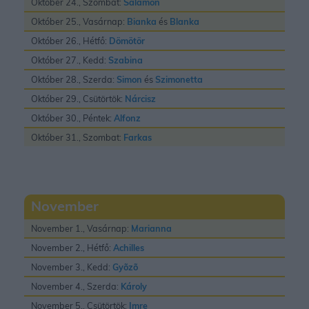
Október 24., Szombat:
Salamon
Október 25., Vasárnap:
Bianka
és
Blanka
Október 26., Hétfő:
Dömötör
Október 27., Kedd:
Szabina
Október 28., Szerda:
Simon
és
Szimonetta
Október 29., Csütörtök:
Nárcisz
Október 30., Péntek:
Alfonz
Október 31., Szombat:
Farkas
November
November 1., Vasárnap:
Marianna
November 2., Hétfő:
Achilles
November 3., Kedd:
Gyõzõ
November 4., Szerda:
Károly
November 5., Csütörtök:
Imre