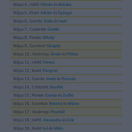
Május 4., Hétfő:
Flórián
és
Mónika
Május 5., Kedd:
Adrián
és
Györgyi
Május 6., Szerda:
Frida
és
Ivett
Május 7., Csütörtök:
Gizella
Május 8., Péntek:
Mihály
Május 9., Szombat:
Gergely
Május 10., Vasárnap:
Ármin
és
Pálma
Május 11., Hétfő:
Ferenc
Május 12., Kedd:
Pongrác
Május 13., Szerda:
Imola
és
Szervác
Május 14., Csütörtök:
Bonifác
Május 15., Péntek:
Szonja
és
Zsófia
Május 16., Szombat:
Botond
és
Mózes
Május 17., Vasárnap:
Paszkál
Május 18., Hétfő:
Alexandra
és
Erik
Május 19., Kedd:
Ivó
és
Milán