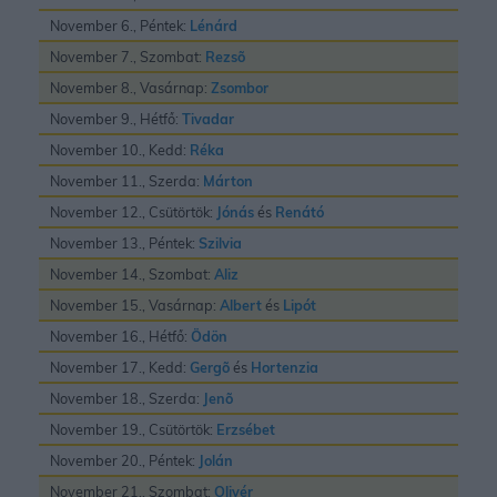
November 6., Péntek:
Lénárd
November 7., Szombat:
Rezsõ
November 8., Vasárnap:
Zsombor
November 9., Hétfő:
Tivadar
November 10., Kedd:
Réka
November 11., Szerda:
Márton
November 12., Csütörtök:
Jónás
és
Renátó
November 13., Péntek:
Szilvia
November 14., Szombat:
Aliz
November 15., Vasárnap:
Albert
és
Lipót
November 16., Hétfő:
Ödön
November 17., Kedd:
Gergõ
és
Hortenzia
November 18., Szerda:
Jenõ
November 19., Csütörtök:
Erzsébet
November 20., Péntek:
Jolán
November 21., Szombat:
Olivér