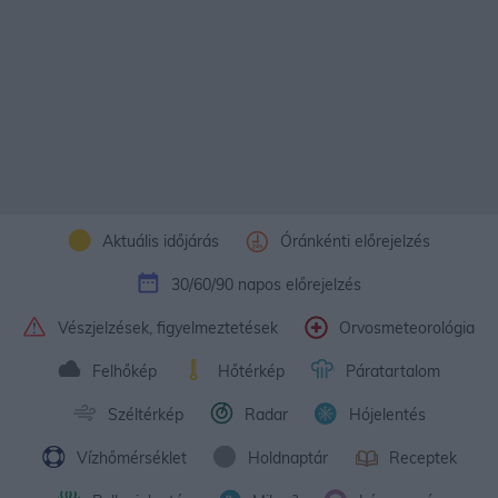
Aktuális időjárás
Óránkénti előrejelzés
30/60/90 napos előrejelzés
Vészjelzések, figyelmeztetések
Orvosmeteorológia
Felhőkép
Hőtérkép
Páratartalom
Széltérkép
Radar
Hójelentés
Vízhőmérséklet
Holdnaptár
Receptek