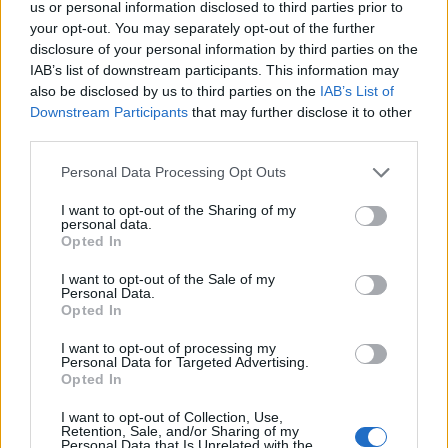
us or personal information disclosed to third parties prior to
Július
your opt-out. You may separately opt-out of the further
disclosure of your personal information by third parties on the
Július 1., Szerda:
Annamária
és
Tihamér
IAB’s list of downstream participants. This information may
Július 2., Csütörtök:
Ottó
also be disclosed by us to third parties on the
IAB’s List of
Július 3., Péntek:
Kornél
és
Soma
Downstream Participants
that may further disclose it to other
third parties.
Július 4., Szombat:
Ulrik
Július 5., Vasárnap:
Emese
és
Sarolta
Personal Data Processing Opt Outs
Július 6., Hétfő:
Csaba
I want to opt-out of the Sharing of my
Július 7., Kedd:
Apollónia
personal data.
Opted In
Július 8., Szerda:
Ellák
I want to opt-out of the Sale of my
Július 9., Csütörtök:
Lukrécia
Personal Data.
Július 10., Péntek:
Amália
Opted In
Július 11., Szombat:
Lili
és
Nóra
I want to opt-out of processing my
Personal Data for Targeted Advertising.
Július 12., Vasárnap:
Dalma
és
Izabella
Opted In
Július 13., Hétfő:
Jenõ
I want to opt-out of Collection, Use,
Július 14., Kedd:
Ors
és
Stella
Retention, Sale, and/or Sharing of my
Personal Data that Is Unrelated with the
Július 15., Szerda:
Henrik
és
Roland