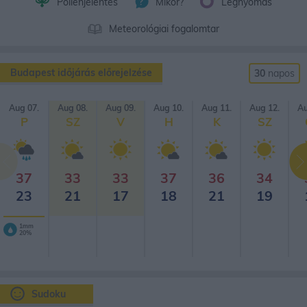
Pollenjelentés
Mikor?
Légnyomás
Meteorológiai fogalomtar
Budapest időjárás előrejelzése
30
napos
Aug 07.
Aug 08.
Aug 09.
Aug 10.
Aug 11.
Aug 12.
Au
P
SZ
V
H
K
SZ
37
33
33
37
36
34
23
21
17
18
21
19
1mm
20%
Sudoku