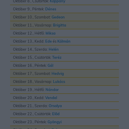
Október 8., Csütörtök:
Koppány
Október 9., Péntek:
Dénes
Október 10., Szombat:
Gedeon
Október 11., Vasárnap:
Brigitta
Október 12., Hétfő:
Miksa
Október 13., Kedd:
Ede
és
Kálmán
Október 14., Szerda:
Helén
Október 15., Csütörtök:
Teréz
Október 16., Péntek:
Gál
Október 17., Szombat:
Hedvig
Október 18., Vasárnap:
Lukács
Október 19., Hétfő:
Nándor
Október 20., Kedd:
Vendel
Október 21., Szerda:
Orsolya
Október 22., Csütörtök:
Elõd
Október 23., Péntek:
Gyöngyi