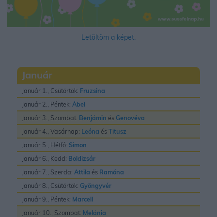
Letöltöm a képet.
Január
Január 1., Csütörtök:
Fruzsina
Január 2., Péntek:
Ábel
Január 3., Szombat:
Benjámin
és
Genovéva
Január 4., Vasárnap:
Leóna
és
Titusz
Január 5., Hétfő:
Simon
Január 6., Kedd:
Boldizsár
Január 7., Szerda:
Attila
és
Ramóna
Január 8., Csütörtök:
Gyöngyvér
Január 9., Péntek:
Marcell
Január 10., Szombat:
Melánia