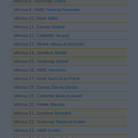
Március 8., Vasárnap:
Zoltán
Március 9., Hétfő:
Fanni
és
Franciska
Március 10., Kedd:
Ildikó
Március 11., Szerda:
Szilárd
Március 12., Csütörtök:
Gergely
Március 13., Péntek:
Ajtony
és
Krisztián
Március 14., Szombat:
Matild
Március 15., Vasárnap:
Kristóf
Március 16., Hétfő:
Henrietta
Március 17., Kedd:
Gertrúd
és
Patrik
Március 18., Szerda:
Ede
és
Sándor
Március 19., Csütörtök:
Bánk
és
József
Március 20., Péntek:
Klaudia
Március 21., Szombat:
Benedek
Március 22., Vasárnap:
Beáta
és
Izolda
Március 23., Hétfő:
Emõke