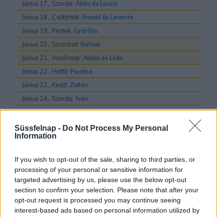
Június 17., Szerda:
Alida
és
Laura
Június 18., Csütörtök:
Arnold
és
Levente
Június 19., Péntek:
Gyárfás
Június 20., Szombat:
Rafael
Június 21., Vasárnap:
Alajos
és
Leila
Június 22., Hétfő:
Paulina
Június 23., Kedd:
Zoltán
Június 24., Szerda:
Iván
Június 25., Csütörtök:
Vilmos
Június 26., Péntek:
János
és
Pál
Süssfelnap -
Do Not Process My Personal
Information
Június 27., Szombat:
László
Június 28., Vasárnap:
Irén
és
Levente
If you wish to opt-out of the sale, sharing to third parties, or
Június 29., Hétfő:
Pál
és
Péter
processing of your personal or sensitive information for
targeted advertising by us, please use the below opt-out
Június 30., Kedd:
Pál
section to confirm your selection. Please note that after your
opt-out request is processed you may continue seeing
interest-based ads based on personal information utilized by