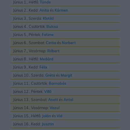
Június 1., Hétfő:
Tünde
Június 2., Kedd:
Anita
és
Kármen
Június 3., Szerda:
Klotild
Június 4., Csütörtök:
Bulcsú
Június 5., Péntek:
Fatime
Június 6., Szombat:
Cintia
és
Norbert
Június 7., Vasárnap:
Róbert
Június 8., Hétfő:
Medárd
Június 9., Kedd:
Félix
Június 10., Szerda:
Gréta
és
Margit
Június 11., Csütörtök:
Barnabás
Június 12., Péntek:
Villõ
Június 13., Szombat:
Anett
és
Antal
Június 14., Vasárnap:
Vazul
Június 15., Hétfő:
Jolán
és
Vid
Június 16., Kedd:
Jusztin