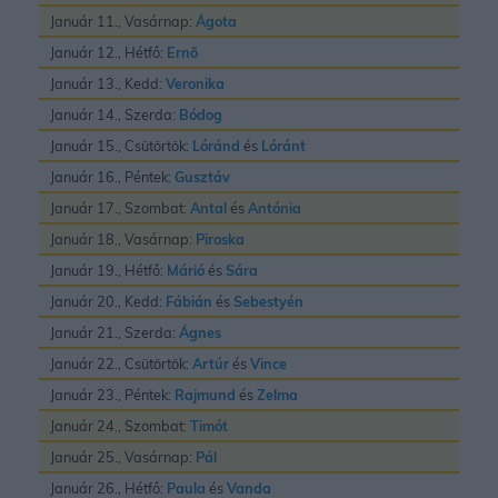
Január 11., Vasárnap:
Ágota
Január 12., Hétfő:
Ernõ
Január 13., Kedd:
Veronika
Január 14., Szerda:
Bódog
Január 15., Csütörtök:
Lóránd
és
Lóránt
Január 16., Péntek:
Gusztáv
Január 17., Szombat:
Antal
és
Antónia
Január 18., Vasárnap:
Piroska
Január 19., Hétfő:
Márió
és
Sára
Január 20., Kedd:
Fábián
és
Sebestyén
Január 21., Szerda:
Ágnes
Január 22., Csütörtök:
Artúr
és
Vince
Január 23., Péntek:
Rajmund
és
Zelma
Január 24., Szombat:
Timót
Január 25., Vasárnap:
Pál
Január 26., Hétfő:
Paula
és
Vanda