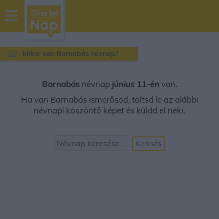
sussfelnap.hu
időjárás
Mikor van Barnabás névnap?
Barnabás
névnap
június 11-én
van.
Ha van Barnabás ismerősöd, töltsd le az alábbi
névnapi köszöntő képet és küldd el neki.
Keresés