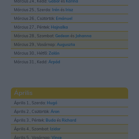
Március 24., Kedd:
Gábor
és
Karina
Március 25., Szerda:
Irén
és
Irisz
Március 26., Csütörtök:
Emánuel
Március 27., Péntek:
Hajnalka
Március 28., Szombat:
Gedeon
és
Johanna
Március 29., Vasárnap:
Auguszta
Március 30., Hétfő:
Zalán
Március 31., Kedd:
Árpád
Április
Április 1., Szerda:
Hugó
Április 2., Csütörtök:
Áron
Április 3., Péntek:
Buda
és
Richard
Április 4., Szombat:
Izidor
Április 5., Vasárnap:
Vince