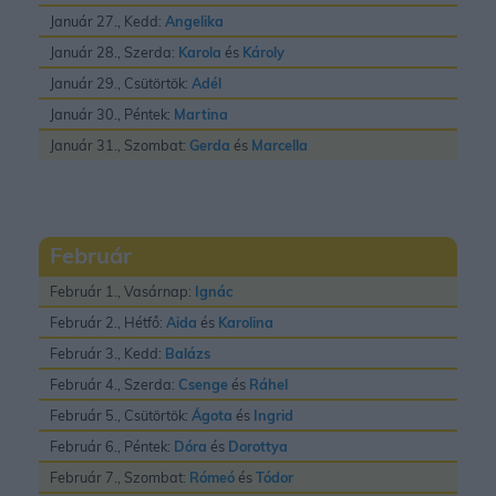
Január 27., Kedd:
Angelika
Január 28., Szerda:
Karola
és
Károly
Január 29., Csütörtök:
Adél
Január 30., Péntek:
Martina
Január 31., Szombat:
Gerda
és
Marcella
Február
Február 1., Vasárnap:
Ignác
Február 2., Hétfő:
Aida
és
Karolina
Február 3., Kedd:
Balázs
Február 4., Szerda:
Csenge
és
Ráhel
Február 5., Csütörtök:
Ágota
és
Ingrid
Február 6., Péntek:
Dóra
és
Dorottya
Február 7., Szombat:
Rómeó
és
Tódor