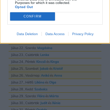
Purposes for which it was collected.
Július 16., Csütörtök:
Valter
Opted Out
Július 17., Péntek:
Elek
és
Endre
CONFIRM
Július 18., Szombat:
Frigyes
Július 19., Vasárnap:
Emilia
Data Deletion
Data Access
Privacy Policy
Július 20., Hétfő:
Illés
Július 21., Kedd:
Dániel
és
Daniella
Július 22., Szerda:
Magdolna
Július 23., Csütörtök:
Lenke
Július 24., Péntek:
Kincsõ
és
Kinga
Július 25., Szombat:
Jakab
és
Kristóf
Július 26., Vasárnap:
Anikó
és
Anna
Július 27., Hétfő:
Liliána
és
Olga
Július 28., Kedd:
Szabolcs
Július 29., Szerda:
Flóra
és
Márta
Július 30., Csütörtök:
Judit
és
Xénia
Július 31., Péntek:
Oszkár