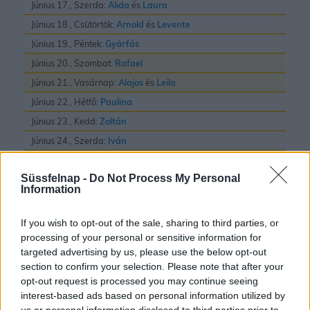
Június 17., Szerda:
Alida
és
Laura
Június 18., Csütörtök:
Arnold
és
Levente
Június 19., Péntek:
Gyárfás
Június 20., Szombat:
Rafael
Június 21., Vasárnap:
Alajos
és
Leila
Június 22., Hétfő:
Paulina
Június 23., Kedd:
Zoltán
Június 24., Szerda:
Iván
Június 25., Csütörtök:
Vilmos
Süssfelnap -
Do Not Process My Personal
Június 26., Péntek:
János
és
Pál
Information
Június 27., Szombat:
László
Június 28., Vasárnap:
Irén
és
Levente
If you wish to opt-out of the sale, sharing to third parties, or
processing of your personal or sensitive information for
Június 29., Hétfő:
Pál
és
Péter
targeted advertising by us, please use the below opt-out
Június 30., Kedd:
Pál
section to confirm your selection. Please note that after your
opt-out request is processed you may continue seeing
interest-based ads based on personal information utilized by
us or personal information disclosed to third parties prior to