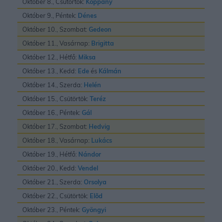
Október 8., Csütörtök:
Koppány
Október 9., Péntek:
Dénes
Október 10., Szombat:
Gedeon
Október 11., Vasárnap:
Brigitta
Október 12., Hétfő:
Miksa
Október 13., Kedd:
Ede
és
Kálmán
Október 14., Szerda:
Helén
Október 15., Csütörtök:
Teréz
Október 16., Péntek:
Gál
Október 17., Szombat:
Hedvig
Október 18., Vasárnap:
Lukács
Október 19., Hétfő:
Nándor
Október 20., Kedd:
Vendel
Október 21., Szerda:
Orsolya
Október 22., Csütörtök:
Elõd
Október 23., Péntek:
Gyöngyi