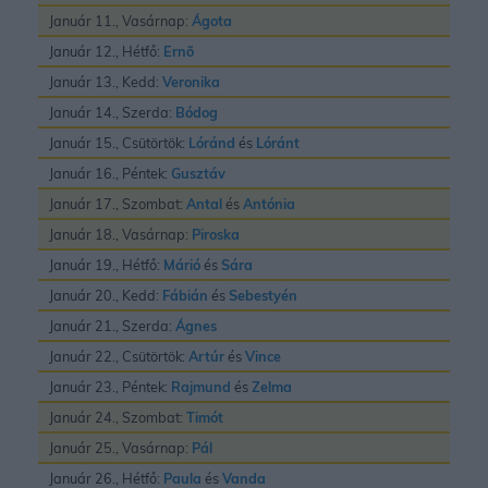
Január 11., Vasárnap:
Ágota
Január 12., Hétfő:
Ernõ
Január 13., Kedd:
Veronika
Január 14., Szerda:
Bódog
Január 15., Csütörtök:
Lóránd
és
Lóránt
Január 16., Péntek:
Gusztáv
Január 17., Szombat:
Antal
és
Antónia
Január 18., Vasárnap:
Piroska
Január 19., Hétfő:
Márió
és
Sára
Január 20., Kedd:
Fábián
és
Sebestyén
Január 21., Szerda:
Ágnes
Január 22., Csütörtök:
Artúr
és
Vince
Január 23., Péntek:
Rajmund
és
Zelma
Január 24., Szombat:
Timót
Január 25., Vasárnap:
Pál
Január 26., Hétfő:
Paula
és
Vanda