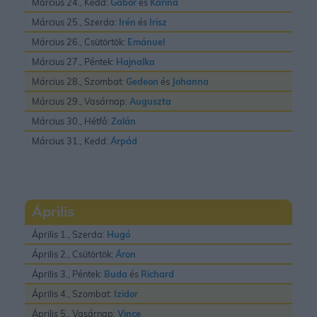
Március 24., Kedd:
Gábor
és
Karina
Március 25., Szerda:
Irén
és
Irisz
Március 26., Csütörtök:
Emánuel
Március 27., Péntek:
Hajnalka
Március 28., Szombat:
Gedeon
és
Johanna
Március 29., Vasárnap:
Auguszta
Március 30., Hétfő:
Zalán
Március 31., Kedd:
Árpád
Április
Április 1., Szerda:
Hugó
Április 2., Csütörtök:
Áron
Április 3., Péntek:
Buda
és
Richard
Április 4., Szombat:
Izidor
Április 5., Vasárnap:
Vince