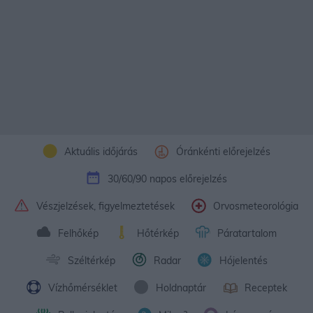
Aktuális időjárás
Óránkénti előrejelzés
30/60/90 napos előrejelzés
Vészjelzések, figyelmeztetések
Orvosmeteorológia
Felhőkép
Hőtérkép
Páratartalom
Széltérkép
Radar
Hójelentés
Vízhőmérséklet
Holdnaptár
Receptek