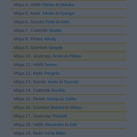
Május 4., Hétfő:
Flórián
és
Mónika
Május 5., Kedd:
Adrián
és
Györgyi
Május 6., Szerda:
Frida
és
Ivett
Május 7., Csütörtök:
Gizella
Május 8., Péntek:
Mihály
Május 9., Szombat:
Gergely
Május 10., Vasárnap:
Ármin
és
Pálma
Május 11., Hétfő:
Ferenc
Május 12., Kedd:
Pongrác
Május 13., Szerda:
Imola
és
Szervác
Május 14., Csütörtök:
Bonifác
Május 15., Péntek:
Szonja
és
Zsófia
Május 16., Szombat:
Botond
és
Mózes
Május 17., Vasárnap:
Paszkál
Május 18., Hétfő:
Alexandra
és
Erik
Május 19., Kedd:
Ivó
és
Milán