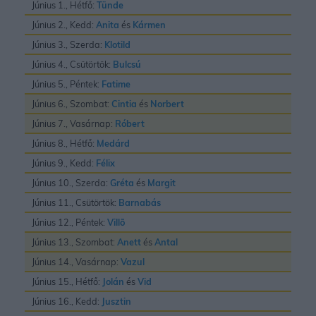
Június 1., Hétfő:
Tünde
Június 2., Kedd:
Anita
és
Kármen
Június 3., Szerda:
Klotild
Június 4., Csütörtök:
Bulcsú
Június 5., Péntek:
Fatime
Június 6., Szombat:
Cintia
és
Norbert
Június 7., Vasárnap:
Róbert
Június 8., Hétfő:
Medárd
Június 9., Kedd:
Félix
Június 10., Szerda:
Gréta
és
Margit
Június 11., Csütörtök:
Barnabás
Június 12., Péntek:
Villõ
Június 13., Szombat:
Anett
és
Antal
Június 14., Vasárnap:
Vazul
Június 15., Hétfő:
Jolán
és
Vid
Június 16., Kedd:
Jusztin