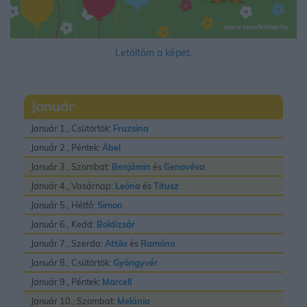
Letöltöm a képet.
Január
Január 1., Csütörtök:
Fruzsina
Január 2., Péntek:
Ábel
Január 3., Szombat:
Benjámin
és
Genovéva
Január 4., Vasárnap:
Leóna
és
Titusz
Január 5., Hétfő:
Simon
Január 6., Kedd:
Boldizsár
Január 7., Szerda:
Attila
és
Ramóna
Január 8., Csütörtök:
Gyöngyvér
Január 9., Péntek:
Marcell
Január 10., Szombat:
Melánia