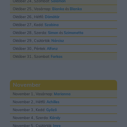
Október 24., Szombat:
Salamon
Október 25., Vasárnap:
Bianka
és
Blanka
Október 26., Hétfő:
Dömötör
Október 27., Kedd:
Szabina
Október 28., Szerda:
Simon
és
Szimonetta
Október 29., Csütörtök:
Nárcisz
Október 30., Péntek:
Alfonz
Október 31., Szombat:
Farkas
November
November 1., Vasárnap:
Marianna
November 2., Hétfő:
Achilles
November 3., Kedd:
Gyõzõ
November 4., Szerda:
Károly
November 5., Csütörtök:
Imre