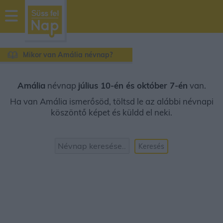
sussfelnap.hu
időjárás
Mikor van Amália névnap?
Amália
névnap
július 10-én és október 7-én
van.
Ha van Amália ismerősöd, töltsd le az alábbi névnapi
köszöntő képet és küldd el neki.
Keresés