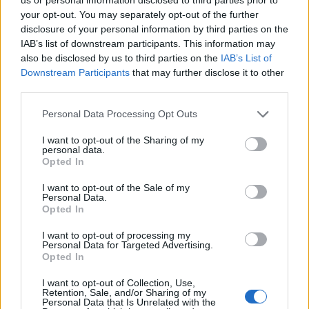
Július
your opt-out. You may separately opt-out of the further
disclosure of your personal information by third parties on the
Július 1., Szerda:
Annamária
és
Tihamér
IAB’s list of downstream participants. This information may
Július 2., Csütörtök:
Ottó
also be disclosed by us to third parties on the
IAB’s List of
Downstream Participants
that may further disclose it to other
Július 3., Péntek:
Kornél
és
Soma
third parties.
Július 4., Szombat:
Ulrik
Personal Data Processing Opt Outs
Július 5., Vasárnap:
Emese
és
Sarolta
Július 6., Hétfő:
Csaba
I want to opt-out of the Sharing of my
personal data.
Július 7., Kedd:
Apollónia
Opted In
Július 8., Szerda:
Ellák
I want to opt-out of the Sale of my
Július 9., Csütörtök:
Lukrécia
Personal Data.
Opted In
Július 10., Péntek:
Amália
Július 11., Szombat:
Lili
és
Nóra
I want to opt-out of processing my
Personal Data for Targeted Advertising.
Július 12., Vasárnap:
Dalma
és
Izabella
Opted In
Július 13., Hétfő:
Jenõ
I want to opt-out of Collection, Use,
Július 14., Kedd:
Ors
és
Stella
Retention, Sale, and/or Sharing of my
Personal Data that Is Unrelated with the
Július 15., Szerda:
Henrik
és
Roland