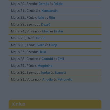
Május 20., Szerda:
Bernát
és
Felicia
Május 21., Csütörtök:
Konstantin
Május 22., Péntek:
Júlia
és
Rita
Május 23., Szombat:
Dezsõ
Május 24., Vasárnap:
Eliza
és
Eszter
Május 25., Hétfő:
Orbán
Május 26., Kedd:
Evelin
és
Fülöp
Május 27., Szerda:
Hella
Május 28., Csütörtök:
Csanád
és
Emil
Május 29., Péntek:
Magdolna
Május 30., Szombat:
Janka
és
Zsanett
Május 31., Vasárnap:
Angéla
és
Petronella
Június