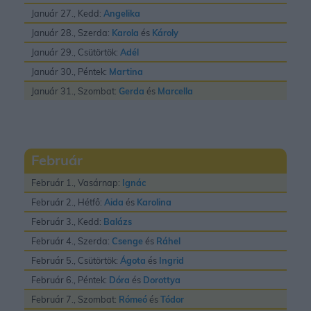
Január 27., Kedd:
Angelika
Január 28., Szerda:
Karola
és
Károly
Január 29., Csütörtök:
Adél
Január 30., Péntek:
Martina
Január 31., Szombat:
Gerda
és
Marcella
Február
Február 1., Vasárnap:
Ignác
Február 2., Hétfő:
Aida
és
Karolina
Február 3., Kedd:
Balázs
Február 4., Szerda:
Csenge
és
Ráhel
Február 5., Csütörtök:
Ágota
és
Ingrid
Február 6., Péntek:
Dóra
és
Dorottya
Február 7., Szombat:
Rómeó
és
Tódor