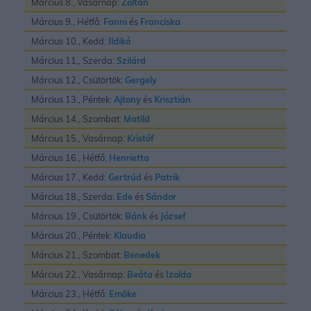
Március 8., Vasárnap:
Zoltán
Március 9., Hétfő:
Fanni
és
Franciska
Március 10., Kedd:
Ildikó
Március 11., Szerda:
Szilárd
Március 12., Csütörtök:
Gergely
Március 13., Péntek:
Ajtony
és
Krisztián
Március 14., Szombat:
Matild
Március 15., Vasárnap:
Kristóf
Március 16., Hétfő:
Henrietta
Március 17., Kedd:
Gertrúd
és
Patrik
Március 18., Szerda:
Ede
és
Sándor
Március 19., Csütörtök:
Bánk
és
József
Március 20., Péntek:
Klaudia
Március 21., Szombat:
Benedek
Március 22., Vasárnap:
Beáta
és
Izolda
Március 23., Hétfő:
Emõke