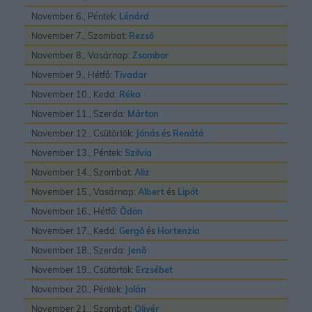
November 6., Péntek:
Lénárd
November 7., Szombat:
Rezsõ
November 8., Vasárnap:
Zsombor
November 9., Hétfő:
Tivadar
November 10., Kedd:
Réka
November 11., Szerda:
Márton
November 12., Csütörtök:
Jónás
és
Renátó
November 13., Péntek:
Szilvia
November 14., Szombat:
Aliz
November 15., Vasárnap:
Albert
és
Lipót
November 16., Hétfő:
Ödön
November 17., Kedd:
Gergõ
és
Hortenzia
November 18., Szerda:
Jenõ
November 19., Csütörtök:
Erzsébet
November 20., Péntek:
Jolán
November 21., Szombat:
Olivér