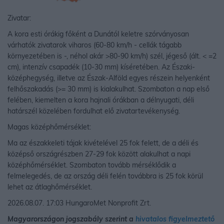
Zivatar:
A kora esti órákig főként a Dunától keletre szórványosan
várhatók zivatarok viharos (60-80 km/h - cellák tágabb
környezetében is -, néhol akár >80-90 km/h) szél, jégeső (ált. < =2
cm), intenzív csapadék (10-30 mm) kíséretében. Az Északi-
középhegység, illetve az Észak-Alföld egyes részein helyenként
felhőszakadás (>= 30 mm) is kialakulhat. Szombaton a nap első
felében, kiemelten a kora hajnali órákban a délnyugati, déli
határszél közelében fordulhat elő zivatartevékenység.
Magas középhőmérséklet:
Ma az északkeleti tájak kivételével 25 fok felett, de a déli és
középső országrészben 27-29 fok között alakulhat a napi
középhőmérséklet. Szombaton tovább mérséklődik a
felmelegedés, de az ország déli felén továbbra is 25 fok körül
lehet az átlaghőmérséklet.
2026.08.07. 17:03 HungaroMet Nonprofit Zrt.
Magyarországon jogszabály szerint a
hivatalos figyelmeztető