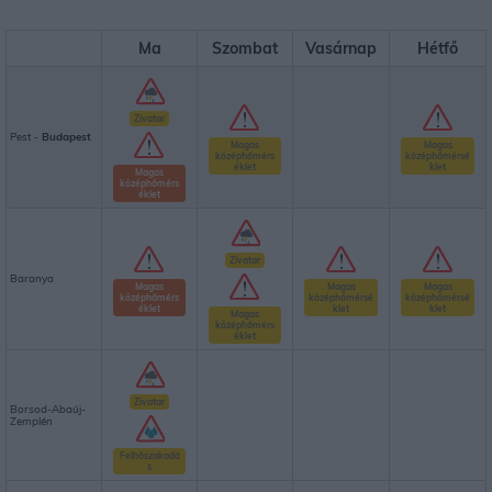
Ma
Szombat
Vasárnap
Hétfő
Zivatar
Pest -
Budapest
Magas
Magas
középhőmérs
középhőmérsé
éklet
klet
Magas
középhőmérs
éklet
Zivatar
Baranya
Magas
Magas
Magas
középhőmérs
középhőmérsé
középhőmérsé
éklet
klet
klet
Magas
középhőmérs
éklet
Zivatar
Borsod-Abaúj-
Zemplén
Felhőszakadá
s