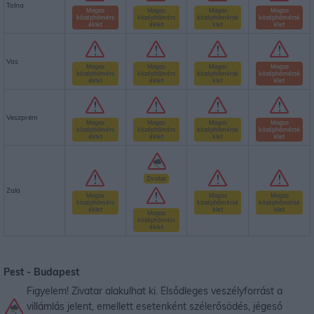
Tolna
Magas
Magas
Magas
Magas
középhőmérs
középhőmérs
középhőmérsé
középhőmérsé
éklet
éklet
klet
klet
Vas
Magas
Magas
Magas
Magas
középhőmérs
középhőmérs
középhőmérsé
középhőmérsé
éklet
éklet
klet
klet
Veszprém
Magas
Magas
Magas
Magas
középhőmérs
középhőmérs
középhőmérsé
középhőmérsé
éklet
éklet
klet
klet
Zivatar
Zala
Magas
Magas
Magas
középhőmérs
középhőmérsé
középhőmérsé
éklet
klet
klet
Magas
középhőmérs
éklet
Pest -
Budapest
Figyelem! Zivatar alakulhat ki. Elsődleges veszélyforrást a
villámlás jelent, emellett esetenként szélerősödés, jégeső