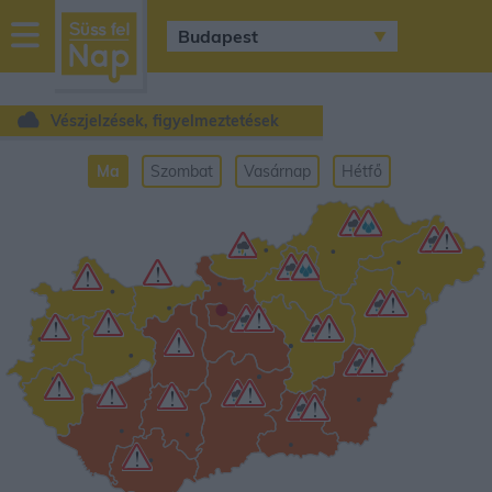
sussfelnap.hu
időjárás
Vészjelzések, figyelmeztetések
Ma
Szombat
Vasárnap
Hétfő
•