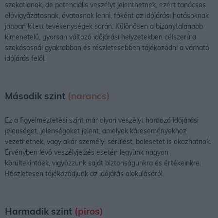
szokatlanok, de potenciális veszélyt jelenthetnek, ezért tanácsos
elővigyázatosnak, óvatosnak lenni, főként az időjárási hatásoknak
jobban kitett tevékenységek során. Különösen a bizonytalanabb
kimenetelű, gyorsan változó időjárási helyzetekben célszerű a
szokásosnál gyakrabban és részletesebben tájékozódni a várható
időjárás felől.
Második szint
(narancs)
Ez a figyelmeztetési szint már olyan veszélyt hordozó időjárási
jelenséget, jelenségeket jelent, amelyek káreseményekhez
vezethetnek, vagy akár személyi sérülést, balesetet is okozhatnak.
Érvényben lévő veszélyjelzés esetén legyünk nagyon
körültekintőek, vigyázzunk saját biztonságunkra és értékeinkre.
Részletesen tájékozódjunk az időjárás alakulásáról.
Harmadik szint
(piros)