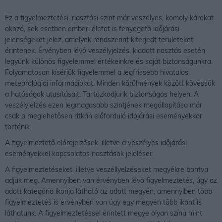
Ez a figyelmeztetési, riasztási szint már veszélyes, komoly károkat
okozó, sok esetben emberi életet is fenyegető időjárási
jelenségeket jelez, amelyek rendszerint kiterjedt területeket
érintenek. Érvényben lévő veszélyjelzés, kiadott riasztás esetén
legyünk különös figyelemmel értékeinkre és saját biztonságunkra.
Folyamatosan kísérjük figyelemmel a legfrissebb hivatalos
meteorológiai információkat. Minden körülmények között kövessük
a hatóságok utasításait. Tartózkodjunk biztonságos helyen. A
veszélyjelzés ezen legmagasabb szintjének megállapítása már
csak a meglehetősen ritkán előforduló időjárási eseményekkor
történik.
A figyelmeztető előrejelzések, illetve a veszélyes időjárási
eseményekkel kapcsolatos riasztások jelölései:
A figyelmeztetéseket, illetve veszéllyelzéseket megyékre bontva
adjuk meg. Amennyiben van érvényben lévő figyelmeztetés, úgy az
adott kategória ikonja látható az adott megyén, amennyiben több
figyelmeztetés is érvényben van úgy egy megyén több ikont is
láthatunk. A figyelmeztetéssel érintett megye olyan színű mint