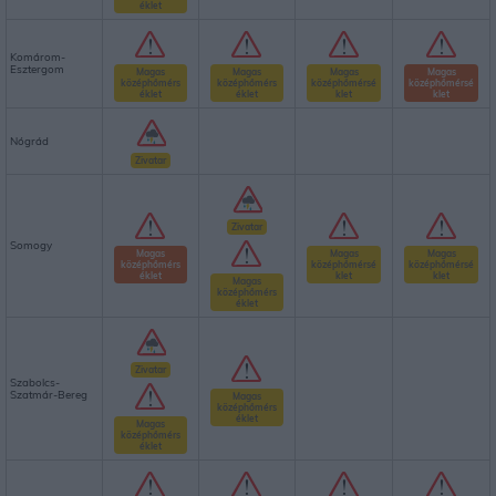
éklet
Komárom-
Esztergom
Magas
Magas
Magas
Magas
középhőmérs
középhőmérs
középhőmérsé
középhőmérsé
éklet
éklet
klet
klet
Nógrád
Zivatar
Zivatar
Somogy
Magas
Magas
Magas
középhőmérs
középhőmérsé
középhőmérsé
éklet
klet
klet
Magas
középhőmérs
éklet
Zivatar
Szabolcs-
Szatmár-Bereg
Magas
középhőmérs
éklet
Magas
középhőmérs
éklet