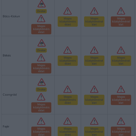
Zivatar
Bács-Kiskun
Magas
Magas
Magas
középhőmérs
középhőmérsé
középhőmérsé
éklet
klet
klet
Magas
középhőmérs
éklet
Zivatar
Békés
Magas
Magas
Magas
középhőmérs
középhőmérsé
középhőmérsé
éklet
klet
klet
Magas
középhőmérs
éklet
Zivatar
Csongrád
Magas
Magas
Magas
középhőmérs
középhőmérsé
középhőmérsé
éklet
klet
klet
Magas
középhőmérs
éklet
Fejér
Magas
Magas
Magas
Magas
középhőmérs
középhőmérs
középhőmérsé
középhőmérsé
éklet
éklet
klet
klet