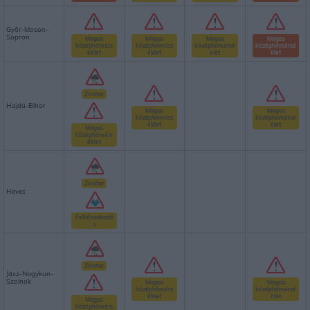
Győr-Moson-
Sopron
Magas
Magas
Magas
Magas
középhőmérs
középhőmérs
középhőmérsé
középhőmérsé
éklet
éklet
klet
klet
Zivatar
Hajdú-Bihar
Magas
Magas
középhőmérs
középhőmérsé
éklet
klet
Magas
középhőmérs
éklet
Zivatar
Heves
Felhőszakadá
s
Zivatar
Jász-Nagykun-
Szolnok
Magas
Magas
középhőmérs
középhőmérsé
éklet
klet
Magas
középhőmérs