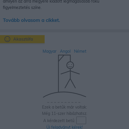
amilyen az arra megyére kiadott legmagasasbb fokú
figyelmeztetés színe.
Tovább olvasom a cikket.
Akasztófa
Magyar
Angol
Német
_
_
_
_
_
_
_
_
_
_
Ezek a betűk már voltak:
Még 11-szer hibázhatsz.
A kérdezett betű:
Új feladványt kérek!