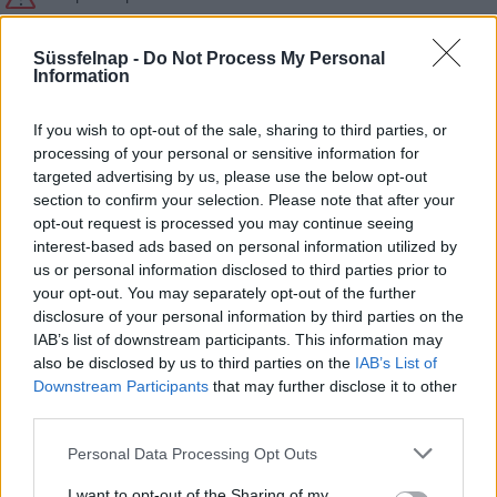
Hajdú-Bihar
Süssfelnap -
Do Not Process My Personal
Figyelem! Zivatar alakulhat ki. Elsődleges veszélyforrást a
Information
villámlás jelent, emellett esetenként szélerősödés, jégeső
előfordulhat!
If you wish to opt-out of the sale, sharing to third parties, or
processing of your personal or sensitive information for
A napi középhőmérséklet 25 °C felett alakulhat.
targeted advertising by us, please use the below opt-out
section to confirm your selection. Please note that after your
Heves
opt-out request is processed you may continue seeing
Figyelem! Zivatar alakulhat ki. Elsődleges veszélyforrást a
interest-based ads based on personal information utilized by
villámlás jelent, emellett esetenként szélerősödés, jégeső
us or personal information disclosed to third parties prior to
előfordulhat!
your opt-out. You may separately opt-out of the further
disclosure of your personal information by third parties on the
Intenzív záporokból, zivatarokból rövid idő alatt 25-30 mm-t
IAB’s list of downstream participants. This information may
meghaladó csapadék hullhat.
also be disclosed by us to third parties on the
IAB’s List of
Downstream Participants
that may further disclose it to other
Jász-Nagykun-Szolnok
third parties.
Figyelem! Zivatar alakulhat ki. Elsődleges veszélyforrást a
villámlás jelent, emellett esetenként szélerősödés, jégeső
Personal Data Processing Opt Outs
előfordulhat!
I want to opt-out of the Sharing of my