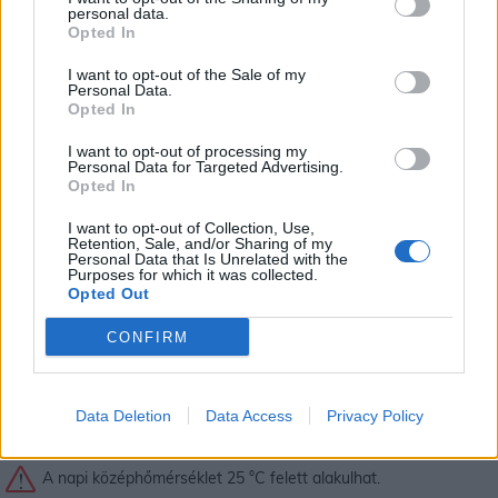
personal data.
A napi középhőmérséklet 25 °C felett alakulhat.
Opted In
Komárom-Esztergom
I want to opt-out of the Sale of my
Personal Data.
A napi középhőmérséklet 25 °C felett alakulhat.
Opted In
Nógrád
I want to opt-out of processing my
Personal Data for Targeted Advertising.
Figyelem! Zivatar alakulhat ki. Elsődleges veszélyforrást a
Opted In
villámlás jelent, emellett esetenként szélerősödés, jégeső
I want to opt-out of Collection, Use,
előfordulhat!
Retention, Sale, and/or Sharing of my
Personal Data that Is Unrelated with the
Purposes for which it was collected.
Somogy
Opted Out
A napi középhőmérséklet 27 °C felett alakulhat.
CONFIRM
Szabolcs-Szatmár-Bereg
Figyelem! Zivatar alakulhat ki. Elsődleges veszélyforrást a
villámlás jelent, emellett esetenként szélerősödés, jégeső
Data Deletion
Data Access
Privacy Policy
előfordulhat!
A napi középhőmérséklet 25 °C felett alakulhat.