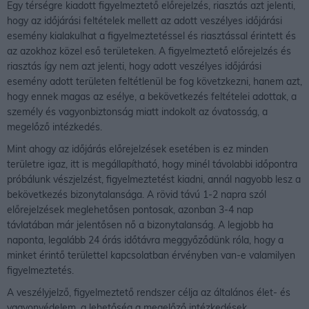
Egy térségre kiadott figyelmeztető előrejelzés, riasztás azt jelenti,
hogy az időjárási feltételek mellett az adott veszélyes időjárási
esemény kialakulhat a figyelmeztetéssel és riasztással érintett és
az azokhoz közel eső területeken. A figyelmeztető előrejelzés és
riasztás így nem azt jelenti, hogy adott veszélyes időjárási
esemény adott területen feltétlenül be fog követzkezni, hanem azt,
hogy ennek magas az esélye, a bekövetkezés feltételei adottak, a
személy és vagyonbiztonság miatt indokolt az óvatosság, a
megelőző intézkedés.
Mint ahogy az időjárás előrejelzések esetében is ez minden
területre igaz, itt is megállapítható, hogy minél távolabbi időpontra
próbálunk vészjelzést, figyelmeztetést kiadni, annál nagyobb lesz a
bekövetkezés bizonytalansága. A rövid távú 1-2 napra szól
előrejelzések meglehetősen pontosak, azonban 3-4 nap
távlatában már jelentősen nő a bizonytalanság. A legjobb ha
naponta, legalább 24 órás időtávra meggyőződünk róla, hogy a
minket érintő területtel kapcsolatban érvényben van-e valamilyen
figyelmeztetés.
A veszélyjelző, figyelmeztető rendszer célja az általános élet- és
vagyonvédelem, a lehetőség a megelőző intézkedések