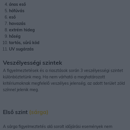
ónos eső
hófúvás
eső
havazás
extrém hideg
hőség
tartós, sűrű köd
UV sugárzás
Veszélyességi szintek
A figyelmeztetések és a riasztások során 3 veszélyességi szintet
különböztetünk meg. Ha nem várható a meghatározott
kritériumoknak megfelelő veszélyes jelenség, az adott terület zöld
színnel jelenik meg.
Első szint
(sárga)
A sárga figyelmeztetés alá sorolt időjárási események nem