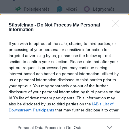
Pollenjelentés
Mikor?
Légnyomás
Meteorológiai fogalomtar
Süssfelnap -
Do Not Process My Personal
Information
Hosszú távú előrejelzés
If you wish to opt-out of the sale, sharing to third parties, or
A modern műszerek és számítógépes elemzések ellenére, minél
processing of your personal or sensitive information for
későbbi időpontra próbálunk időjárási előrejelzést készíteni, annál
targeted advertising by us, please use the below opt-out
section to confirm your selection. Please note that after your
nagyobb a pontatlanság lehetősége. A fenti grafikon
opt-out request is processed you may continue seeing
Zalaegerszeg 30 napos időjárás előrejelzését
mutatja.
interest-based ads based on personal information utilized by
A következő pár napra igen nagy valószínűséggel adható
us or personal information disclosed to third parties prior to
megbízható előrejelzés, de a rövid távú után a közép távú 30
your opt-out. You may separately opt-out of the further
napos időjárás előrejelzés esetében már jóval nagyobb a
disclosure of your personal information by third parties on the
bizonytalanság.
IAB’s list of downstream participants. This information may
also be disclosed by us to third parties on the
IAB’s List of
A fent látható települések (Zalaegerszeg) szerinti
30 napos
Downstream Participants
that may further disclose it to other
időjárás
előrejelzés az elmúlt 100 év időjárási adatain, az
third parties.
aktuális számokon, előrejelzéseken és matematikai
valószínűségszámításon alapulnak és egyfajta irányjelzőként
Personal Data Processing Opt Outs