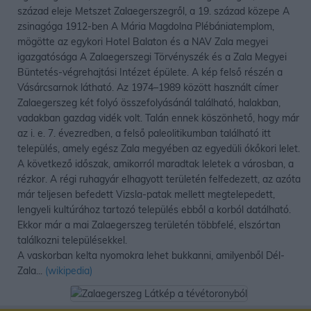
század eleje Metszet Zalaegerszegről, a 19. század közepe A
zsinagóga 1912-ben A Mária Magdolna Plébániatemplom,
mögötte az egykori Hotel Balaton és a NAV Zala megyei
igazgatósága A Zalaegerszegi Törvényszék és a Zala Megyei
Büntetés-végrehajtási Intézet épülete. A kép felső részén a
Vásárcsarnok látható. Az 1974–1989 között használt címer
Zalaegerszeg két folyó összefolyásánál található, halakban,
vadakban gazdag vidék volt. Talán ennek köszönhető, hogy már
az i. e. 7. évezredben, a felső paleolitikumban található itt
település, amely egész Zala megyében az egyedüli ókőkori lelet.
A következő időszak, amikorról maradtak leletek a városban, a
rézkor. A régi ruhagyár elhagyott területén felfedezett, az azóta
már teljesen befedett Vizsla-patak mellett megtelepedett,
lengyeli kultúrához tartozó település ebből a korból datálható.
Ekkor már a mai Zalaegerszeg területén többfelé, elszórtan
találkozni településekkel.
A vaskorban kelta nyomokra lehet bukkanni, amilyenből Dél-
Zala...
(wikipedia)