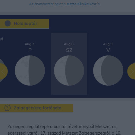
Az orvosmeteorlógiát a
Meteo Klinika
készíti.
Holdnaptár
ed
Aug 7.
Aug 8.
Aug 9.
P
SZ
V
Zalaegerszeg története
Zalaegerszeg látképe a bazitai tévétoronyból Metszet az
egerszegi várról, 17. század Metszet Zalaegerszegről, a 19.