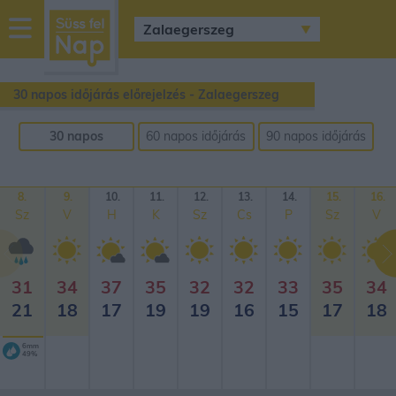
sussfelnap.hu
időjárás
30 napos időjárás előrejelzés - Zalaegerszeg
30 napos
60 napos időjárás
90 napos időjárás
időjárás
előrejelzés
előrejelzés
előrejelzés
8.
9.
10.
11.
12.
13.
14.
15.
16.
Sz
V
H
K
Sz
Cs
P
Sz
V
31
34
37
35
32
32
33
35
34
21
18
17
19
19
16
15
17
18
6mm
49%