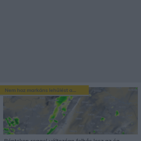
Nem hoz markáns lehűlést a...
Pénteken reggel változóan felhős lesz az ég,