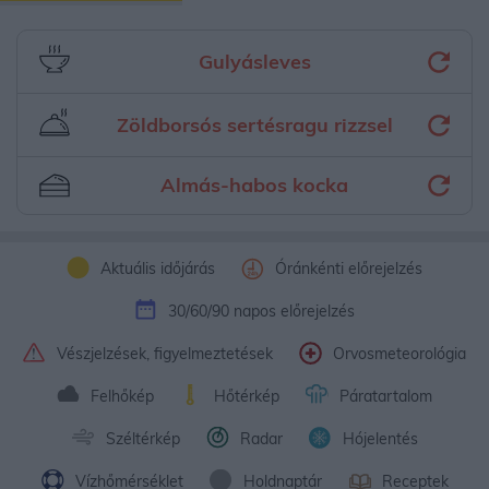
Gulyásleves
Zöldborsós sertésragu rizzsel
Almás-habos kocka
Aktuális időjárás
Óránkénti előrejelzés
30/60/90 napos előrejelzés
Vészjelzések, figyelmeztetések
Orvosmeteorológia
Felhőkép
Hőtérkép
Páratartalom
Széltérkép
Radar
Hójelentés
Vízhőmérséklet
Holdnaptár
Receptek