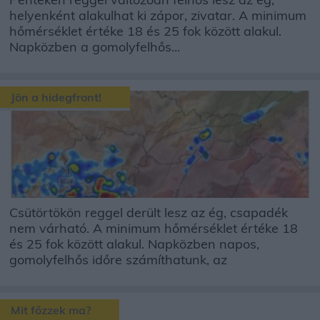
helyenként alakulhat ki zápor, zivatar. A minimum
hőmérséklet értéke 18 és 25 fok között alakul.
Napközben a gomolyfelhős...
Jön a hidegfront!
Csütörtökön reggel derült lesz az ég, csapadék
nem várható. A minimum hőmérséklet értéke 18
és 25 fok között alakul. Napközben napos,
gomolyfelhős időre számíthatunk, az
Mit főzzek ma?