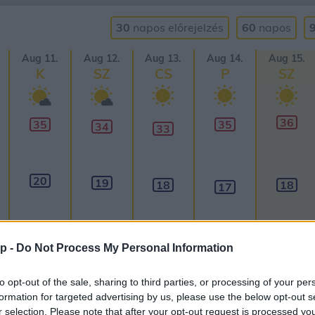
30
napos
előrejelzés
60
napos
Aug 11.
Aug 12.
Aug 13.
Aug 14.
Aug 15.
K
SZ
CS
P
SZ
36
35
35
34
33
20
19
18
18
17
p -
Do Not Process My Personal Information
to opt-out of the sale, sharing to third parties, or processing of your per
formation for targeted advertising by us, please use the below opt-out s
r selection. Please note that after your opt-out request is processed y