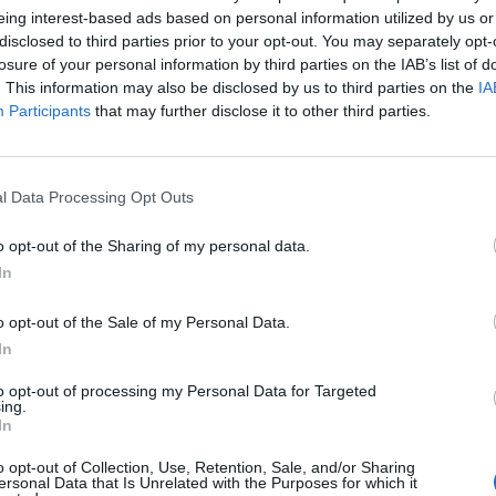
eing interest-based ads based on personal information utilized by us or
disclosed to third parties prior to your opt-out. You may separately opt-
zélerősséget a fenti térképen és kiíráson láthatjuk, de ezen
losure of your personal information by third parties on the IAB’s list of
. This information may also be disclosed by us to third parties on the
IA
Participants
that may further disclose it to other third parties.
l Data Processing Opt Outs
an a felszín felett áramló levegőtömeg.
 különböző pontjai eltérő mértékben melegszenek fel. Ahol 
o opt-out of the Sharing of my personal data.
ben az esetben kiegyenlítődés indul meg, vagyis a nagyobb
In
o opt-out of the Sale of my Personal Data.
ása, akkor a levegő egyenesen mozogna a nagyobb nyomású 
In
meginduló légáramlás eltérül ettől az egyenestől.
ön az elvi iránytól a szél mindig jobb kéz felé, a déli félgömb
to opt-out of processing my Personal Data for Targeted
ing.
kkeleti, majd Keleti lesz.
In
i lesz
o opt-out of Collection, Use, Retention, Sale, and/or Sharing
ti, majd Nyugati lesz.
ersonal Data that Is Unrelated with the Purposes for which it