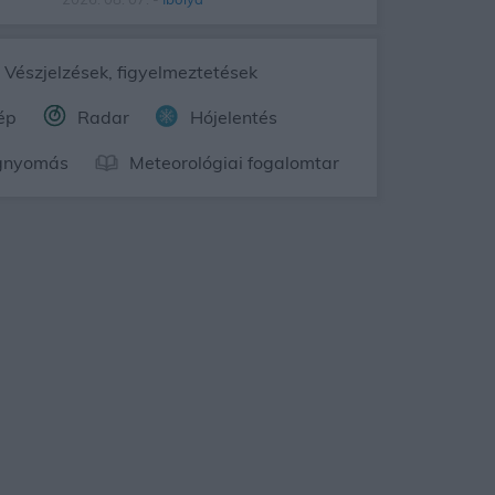
Vészjelzések, figyelmeztetések
ép
Radar
Hójelentés
gnyomás
Meteorológiai fogalomtar