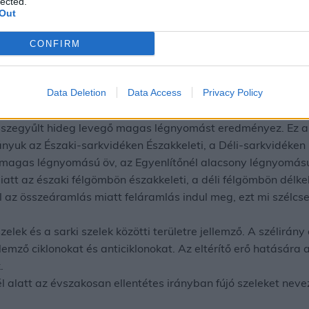
lected.
sz
Out
oli-erő, akkor a sarkvidéki levegő a felszín felett áramlana 
zne a sarkvidékekre és akkor aztán bajban lennénk az időjár
CONFIRM
forgása, létrehozva az általános légkörzést.
kulnak ki, a legmelegebb és a leghidegebb területek között.
Data Deletion
Data Access
Privacy Policy
00 km/óra.
 összegyűlt hideg levegő magas légnyomást eredményez. Ez a 
rányuk az Északi-sarkvidéken Északkeleti, a Déli-sarkvidéken 
 magas légnyomású öv, az Egyenlítőnél alacsony légnyomású ö
s miatt az északi félgömbön északkeleti, a déli félgömbön dél
l az összeáramlás miatt feláramlás indul meg, ezt mi szélcs
elek és a sarki szelek közötti területre jellemző. A szélirán
lemző ciklonokat és anticiklonokat. Az eltérítő erő hatására a
.
 alatt az évszakosan ellentétes irányban fújó szeleket neve