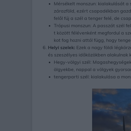
Mérsékelt monszun: kialakulását a 
zárazföld, ezért csapadékban gazdag 
felől fúj a szél a tenger felé, de c
Trópusi monszun: A passzát szél fel
t között félévenként megfordul a sz
kot fog hozni attól függ, hogy tenge
Helyi szelek:
Ezek a nagy földi légkörz
és szeszélyes időközökben alakulnak k
Hegy-völgyi szél: Magashegységekbe
ölgyekbe, nappal a völgyek gyorsan
tengerparti szél: kialakulása a mo