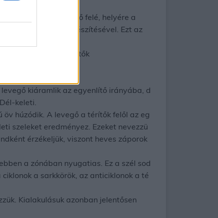
egyenesen az Egyenlítő felé, helyére a
ás előrejelzések elkészítésével. Ezt az
 Ezek a Földön: – térítők
levegő kiáramlik az egyenlítő irányába, d
Dél-keleti.
v húzódik. A levegő a térítők felől az eg
keleti szeleket eredményez. Ezeket nevezzü
endként érzékeljük, viszont heves záporok
y ebben a zónában nyugatias. Ez a szél sod
 ciklonok a sarkkörök, az anticiklonok a té
zzük. Kialakulásuk azonban jelentősen