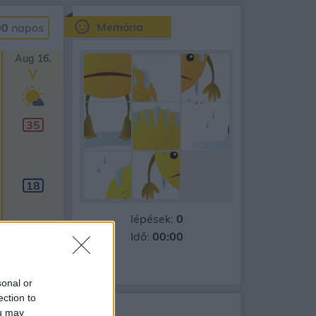
Memória
90
napos
Aug 16.
V
35
18
lépések:
0
Idő:
00:00
sonal or
ection to
ou may