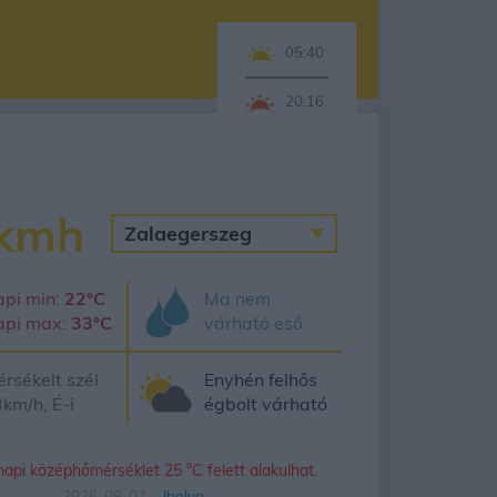
05:40
20:16
kmh
pi min:
22°C
Ma nem
api max:
33°C
várható eső
rsékelt szél
Enyhén felhős
km/h, É-i
égbolt várható
napi középhőmérséklet 25 °C felett alakulhat.
2026. 08. 07. -
Ibolya