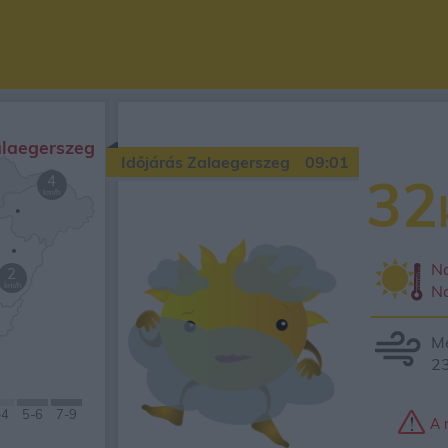
laegerszeg
Időjárás Zalaegerszeg
09:01
32
4
km/h
Na
2
km/h
N
Mé
23
-4
5
-6
7-
9
A 