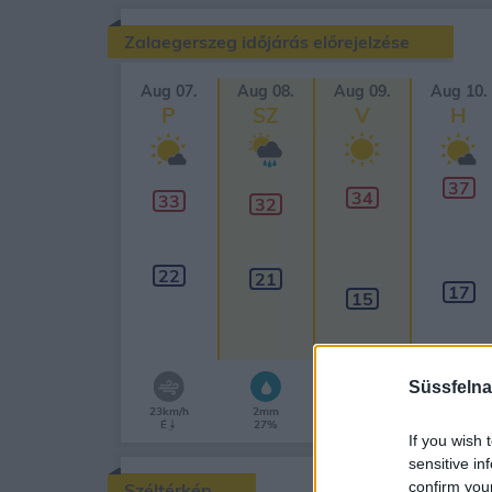
Zalaegerszeg időjárás előrejelzése
Aug 07.
Aug 08.
Aug 09.
Aug 10.
P
SZ
V
H
37
34
33
32
22
21
17
15
Süssfelna
23km/h
2mm
É
27%
If you wish 
sensitive in
confirm you
Széltérkép