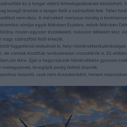
szárazföld és a tenger eltérő felmelegedésének köszönheti.
levegő áramlik a tenger felől a szárazföld felé. Télen fordít
sapadékot nem okoz. A mérsékelt monszun mindig a kontinensek 
áramlási zónája egyik félévben Északra, másik félévben Délre 
élirány, hiszen egyszer északkeleti, másszor délkeleti lesz.
r vagy szárazföld felől érkezik.
éstől függetlenül alakulnak ki, helyi hőmérsékletkülönbsége
i, de vannak közöttük rendszeresen visszatérők is. Ez utóbbi
n jön létre. Éjjel a hegycsúcsok hőmérséklete gyorsan csökke
 melegszenek, levegőjük pedig felfelé áramlik.
nszunhoz hasonló, csak nem évszakonként, hanem napszakonké