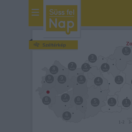
sussfelnap.hu
időjárás
Za
Széltérkép
5
km/h
3
km/h
7
5
4
8
km/h
km/h
km/h
km/h
9
9
9
1
4
km/h
km/h
km/h
km/h
km/h
•
7
8
8
1
5
km/h
1
km/h
km/h
km/h
km/h
km/h
6
km/h
1
-2
3