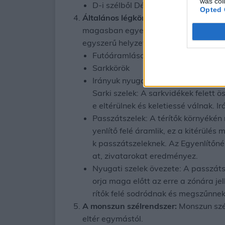
was col
D-i szélből Délkeleti, majd Keleti le
Opted 
Általános légkörzés:
Ha nem lenne Cori
magasban egyenlítői meleg levegő érke
egyszerű helyzetet alakítja át a Föld 
Futóáramlások: Ezek a magasban ala
Sarkkörök
Irányuk nyugatias, sebességük 3-5
Sarki szelek: A sarkvidékek felett
e eltérülnek és keletiessé válnak. I
Passzátszelek: A térítők környékén
yenlítő felé áramlik, ez a kitérülé
k passzátszeleknek. Az Egyenlítőné
at, zivatarokat eredményez.
Nyugati szelek övezete: A passzátsz
orja maga előtt az erre a zónára jel
rítők felé sodródnak és megszűnnek
A monszun szélrendszer:
Monszun szél
eltér egymástól.