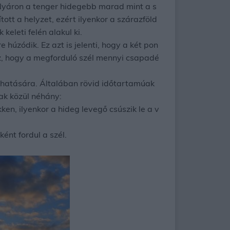
 Nyáron a tenger hidegebb marad mint a s
ott a helyzet, ezért ilyenkor a szárazföld
keleti felén alakul ki.
húzódik. Ez azt is jelenti, hogy a két pon
 Az, hogy a megforduló szél mennyi csapadé
k hatására. Általában rövid időtartamúak
ak közül néhány:
n, ilyenkor a hideg levegő csúszik le a v
nt fordul a szél.