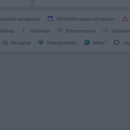
ánkénti előrejelzés
30/60/90 napos előrejelzés
lhőkép
Hőtérkép
Páratartalom
Széltérk
Receptek
Pollenjelentés
Mikor?
Lé