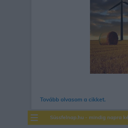
Tovább olvasom a cikket.
Süssfelnap.hu - mindig napra k