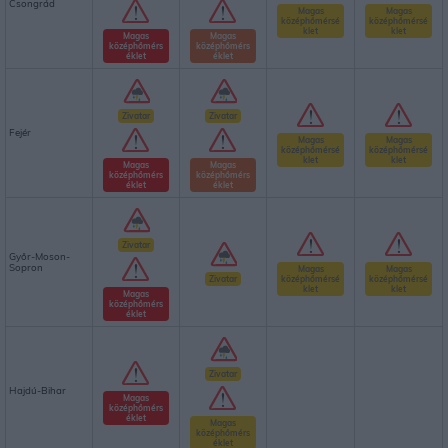
Csongrád
Magas
Magas
középhőmérsé
középhőmérsé
klet
klet
Magas
Magas
középhőmérs
középhőmérs
éklet
éklet
Zivatar
Zivatar
Fejér
Magas
Magas
középhőmérsé
középhőmérsé
klet
klet
Magas
Magas
középhőmérs
középhőmérs
éklet
éklet
Zivatar
Győr-Moson-
Sopron
Magas
Magas
Zivatar
középhőmérsé
középhőmérsé
klet
klet
Magas
középhőmérs
éklet
Zivatar
Hajdú-Bihar
Magas
középhőmérs
éklet
Magas
középhőmérs
éklet