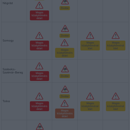
Nógrád
Zivatar
Magas
középhőmérs
éklet
Zivatar
Somogy
Magas
Magas
Magas
középhőmérs
középhőmérsé
középhőmérsé
éklet
klet
klet
Magas
középhőmérs
éklet
Szabolcs-
Szatmár-Bereg
Magas
középhőmérs
Zivatar
éklet
Zivatar
Tolna
Magas
Magas
Magas
középhőmérs
középhőmérsé
középhőmérsé
éklet
klet
klet
Magas
középhőmérs
éklet