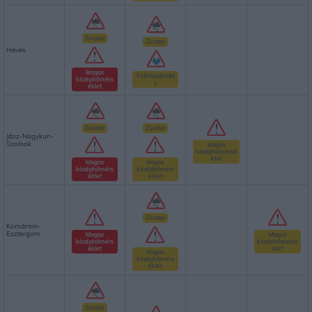
Zivatar
Zivatar
Heves
Magas
Felhőszakadá
középhőmérs
s
éklet
Zivatar
Zivatar
Jász-Nagykun-
Szolnok
Magas
középhőmérsé
klet
Magas
Magas
középhőmérs
középhőmérs
éklet
éklet
Zivatar
Komárom-
Esztergom
Magas
Magas
középhőmérs
középhőmérsé
éklet
klet
Magas
középhőmérs
éklet
Zivatar