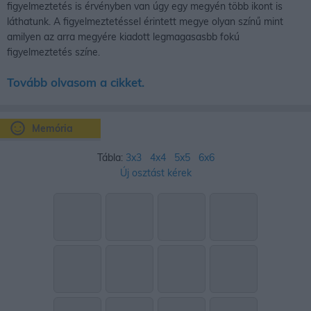
figyelmeztetés is érvényben van úgy egy megyén több ikont is
láthatunk. A figyelmeztetéssel érintett megye olyan színű mint
amilyen az arra megyére kiadott legmagasasbb fokú
figyelmeztetés színe.
Tovább olvasom a cikket.
Memória
Tábla:
3x3
4x4
5x5
6x6
Új osztást kérek