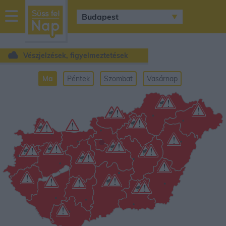
sussfelnap.hu
időjárás
Vészjelzések, figyelmeztetések
Ma
Péntek
Szombat
Vasárnap
•