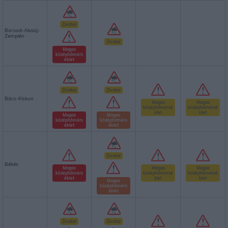
Zivatar
Borsod-Abaúj-
Zemplén
Zivatar
Magas
középhőmérs
éklet
Zivatar
Zivatar
Bács-Kiskun
Magas
Magas
középhőmérsé
középhőmérsé
klet
klet
Magas
Magas
középhőmérs
középhőmérs
éklet
éklet
Zivatar
Békés
Magas
Magas
Magas
középhőmérs
középhőmérsé
középhőmérsé
éklet
klet
klet
Magas
középhőmérs
éklet
Zivatar
Zivatar