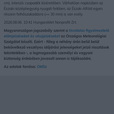
cm), intenzív csapadék kíséretében. Várhatóan napközben az
Északi-középhegység nyugati felében, az Észak-Alföld egyes
részein felhőszakadásra (>= 30 mm) is van esély.
2026.08.06. 10:41 HungaroMet Nonprofit Zrt.
Magyarországon jogszabály szerint a
hivatalos figyelmeztető
előrejelzéseket és vészjelzéseket
az Országos Meteorológiai
Szolgálat készíti. Ezért - főleg a néhány órán belül belül
bekövetkező veszélyes időjárási jelenségeket jelző riasztások
tekintetében -, a legmagasabb személyi és vagyoni
biztonság érdekében javasolt onnan is tájékozódni.
Az adatok forrása:
OMSz