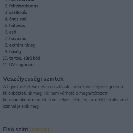
felhőszakadás
széllökés
ónos eső
hófúvás
eső
havazás
extrém hideg
hőség
tartós, sűrű köd
UV sugárzás
Veszélyességi szintek
A figyelmeztetések és a riasztások során 3 veszélyességi szintet
különböztetünk meg. Ha nem várható a meghatározott
kritériumoknak megfelelő veszélyes jelenség, az adott terület zöld
színnel jelenik meg.
Első szint
(sárga)