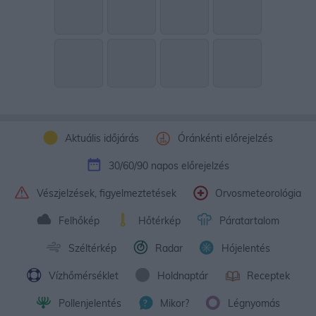
Aktuális időjárás
Óránkénti előrejelzés
30/60/90 napos előrejelzés
Vészjelzések, figyelmeztetések
Orvosmeteorológia
Felhőkép
Hőtérkép
Páratartalom
Széltérkép
Radar
Hójelentés
Vízhőmérséklet
Holdnaptár
Receptek
Pollenjelentés
Mikor?
Légnyomás