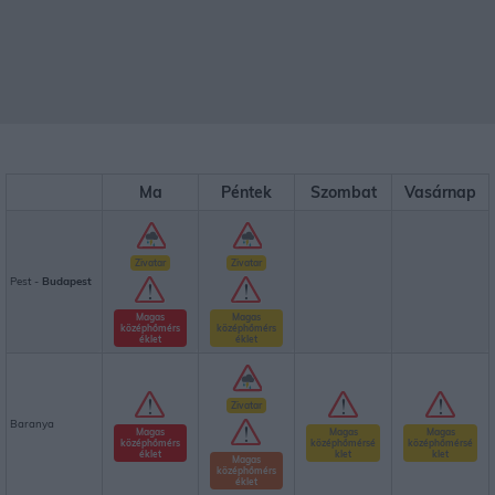
Ma
Péntek
Szombat
Vasárnap
Zivatar
Zivatar
Pest -
Budapest
Magas
Magas
középhőmérs
középhőmérs
éklet
éklet
Zivatar
Baranya
Magas
Magas
Magas
középhőmérs
középhőmérsé
középhőmérsé
éklet
klet
klet
Magas
középhőmérs
éklet