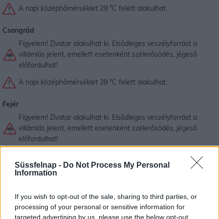
A napi középhőmérséklet 29 °C felett alakulhat.
Csongrád
Figyelem! Zivatar alakulhat ki. Elsődleges veszélyforrást a
villámlás jelent, emellett esetenként szélerősödés, jégeső
előfordulhat!
A napi középhőmérséklet 29 °C felett alakulhat.
Fejér
Figyelem! Zivatar alakulhat ki. Elsődleges veszélyforrást a
villámlás jelent, emellett esetenként szélerősödés, jégeső
előfordulhat!
A napi középhőmérséklet 29 °C felett alakulhat.
Süssfelnap -
Do Not Process My Personal
Information
Győr-Moson-Sopron
Figyelem! Zivatar alakulhat ki. Elsődleges veszélyforrást a
If you wish to opt-out of the sale, sharing to third parties, or
villámlás jelent, emellett esetenként szélerősödés, jégeső
processing of your personal or sensitive information for
előfordulhat!
targeted advertising by us, please use the below opt-out