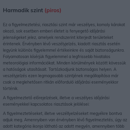
Harmadik szint
(piros)
Ez a figyelmeztetési, riasztási szint már veszélyes, komoly károkat
okozó, sok esetben emberi életet is fenyegető időjárási
jelenségeket jelez, amelyek rendszerint kiterjedt területeket
érintenek. Érvényben lévő veszélyjelzés, kiadott riasztás esetén
legyünk különös figyelemmel értékeinkre és saját biztonságunkra.
Folyamatosan kísérjük figyelemmel a legfrissebb hivatalos
meteorológiai információkat. Minden körülmények között kövessük
a hatóságok utasításait. Tartózkodjunk biztonságos helyen. A
veszélyjelzés ezen legmagasabb szintjének megállapítása már
csak a meglehetősen ritkán előforduló időjárási eseményekkor
történik.
A figyelmeztető előrejelzések, illetve a veszélyes időjárási
eseményekkel kapcsolatos riasztások jelölései:
A figyelmeztetéseket, illetve veszéllyelzéseket megyékre bontva
adjuk meg. Amennyiben van érvényben lévő figyelmeztetés, úgy az
adott kategória ikonja látható az adott megyén, amennyiben több