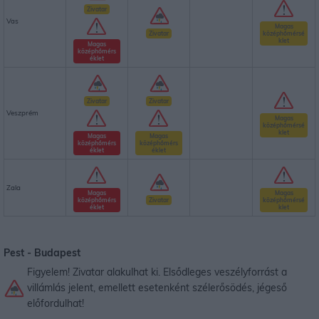
Zivatar
Vas
Magas
Zivatar
középhőmérsé
klet
Magas
középhőmérs
éklet
Zivatar
Zivatar
Veszprém
Magas
középhőmérsé
klet
Magas
Magas
középhőmérs
középhőmérs
éklet
éklet
Zala
Magas
Magas
középhőmérs
Zivatar
középhőmérsé
éklet
klet
Pest -
Budapest
Figyelem! Zivatar alakulhat ki. Elsődleges veszélyforrást a
villámlás jelent, emellett esetenként szélerősödés, jégeső
előfordulhat!