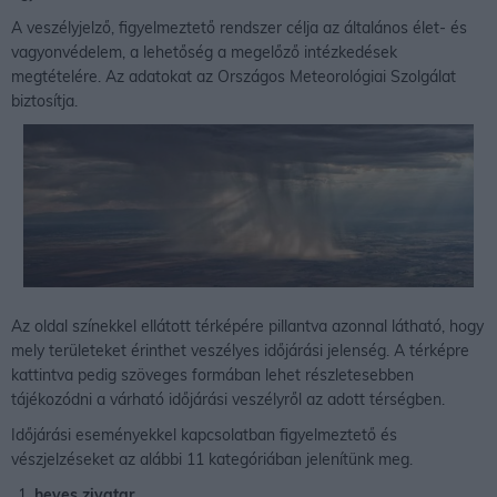
A veszélyjelző, figyelmeztető rendszer célja az általános élet- és
vagyonvédelem, a lehetőség a megelőző intézkedések
megtételére. Az adatokat az Országos Meteorológiai Szolgálat
biztosítja.
Az oldal színekkel ellátott térképére pillantva azonnal látható, hogy
mely területeket érinthet veszélyes időjárási jelenség. A térképre
kattintva pedig szöveges formában lehet részletesebben
tájékozódni a várható időjárási veszélyről az adott térségben.
Időjárási eseményekkel kapcsolatban figyelmeztető és
vészjelzéseket az alábbi 11 kategóriában jelenítünk meg.
heves zivatar