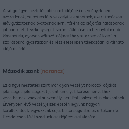
A sárga figyelmeztetés alá sorolt időjárási események nem
szokatlanok, de potenciális veszélyt jelenthetnek, ezért tanácsos
elővigyázatosnak, óvatosnak lenni, főként az időjárási hatásoknak
jobban kitett tevékenységek során. Különösen a bizonytalanabb
kimenetelű, gyorsan változó időjárási helyzetekben célszerű a
szokásosnál gyakrabban és részletesebben tájékozódni a várható
időjárás felől.
Második szint
(narancs)
Ez a figyelmeztetési szint már olyan veszélyt hordozó időjárási
jelenséget, jelenségeket jelent, amelyek káreseményekhez
vezethetnek, vagy akár személyi sérülést, balesetet is okozhatnak.
Érvényben lévő veszélyjelzés esetén legyünk nagyon
körültekintőek, vigyázzunk saját biztonságunkra és értékeinkre.
Részletesen tájékozódjunk az időjárás alakulásáról.