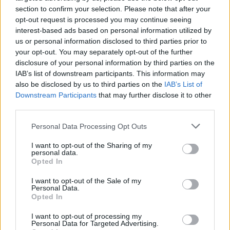
section to confirm your selection. Please note that after your
A napi középhőmérséklet 29 °C felett alakulhat.
opt-out request is processed you may continue seeing
interest-based ads based on personal information utilized by
Hajdú-Bihar
us or personal information disclosed to third parties prior to
A napi középhőmérséklet 29 °C felett alakulhat.
your opt-out. You may separately opt-out of the further
disclosure of your personal information by third parties on the
Heves
IAB’s list of downstream participants. This information may
also be disclosed by us to third parties on the
IAB’s List of
Figyelem! Zivatar alakulhat ki. Elsődleges veszélyforrást a
Downstream Participants
that may further disclose it to other
villámlás jelent, emellett esetenként szélerősödés, jégeső
third parties.
előfordulhat!
Personal Data Processing Opt Outs
A napi középhőmérséklet 29 °C felett alakulhat.
I want to opt-out of the Sharing of my
Jász-Nagykun-Szolnok
personal data.
Opted In
Figyelem! Zivatar alakulhat ki. Elsődleges veszélyforrást a
villámlás jelent, emellett esetenként szélerősödés, jégeső
I want to opt-out of the Sale of my
előfordulhat!
Personal Data.
Opted In
A napi középhőmérséklet 29 °C felett alakulhat.
I want to opt-out of processing my
Personal Data for Targeted Advertising.
Komárom-Esztergom