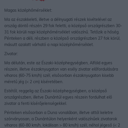
Magas középhőmérséklet:
Ma az északkeleti, illetve a délnyugati részek kivételével az
ország döntő részén 29 fok feletti, a középső országrészben 30-
31 fok körüli napi középhőmérséklet valószínű. Tetőzik a hőség.
Pénteken a déli, részben a középső országrészben 27 fok körül,
másutt azalatt várható a napi középhőmérséklet.
Zivatar:
Ma délután, este az Északi-középhegységben, Alföld egyes
részein, illetve északnyugaton van esély zivatar előfordulására
viharos (60-75 km/h) szél, elsősorban északnyugaton kisebb
méretű jég (< 2 cm) kíséretében.
Estétől, reggelig az Északi-középhegységben, a középső
országrészben, illetve Dunántúl egyes részein fordulhat elő
zivatar a fenti kísérőjelenségekkel.
Pénteken elsősorban a Duna vonalában, illetve attól keletre
szórványosan, a Dunántúlon helyenként valószínűek zivatarok
viharos (60-80 km/h, lokálisan > 80 km/h) szél, néhol jégeső (< 2