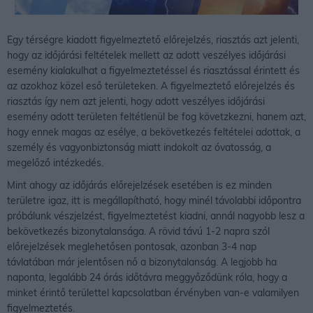
Egy térségre kiadott figyelmeztető előrejelzés, riasztás azt jelenti,
hogy az időjárási feltételek mellett az adott veszélyes időjárási
esemény kialakulhat a figyelmeztetéssel és riasztással érintett és
az azokhoz közel eső területeken. A figyelmeztető előrejelzés és
riasztás így nem azt jelenti, hogy adott veszélyes időjárási
esemény adott területen feltétlenül be fog követzkezni, hanem azt,
hogy ennek magas az esélye, a bekövetkezés feltételei adottak, a
személy és vagyonbiztonság miatt indokolt az óvatosság, a
megelőző intézkedés.
Mint ahogy az időjárás előrejelzések esetében is ez minden
területre igaz, itt is megállapítható, hogy minél távolabbi időpontra
próbálunk vészjelzést, figyelmeztetést kiadni, annál nagyobb lesz a
bekövetkezés bizonytalansága. A rövid távú 1-2 napra szól
előrejelzések meglehetősen pontosak, azonban 3-4 nap
távlatában már jelentősen nő a bizonytalanság. A legjobb ha
naponta, legalább 24 órás időtávra meggyőződünk róla, hogy a
minket érintő területtel kapcsolatban érvényben van-e valamilyen
figyelmeztetés.