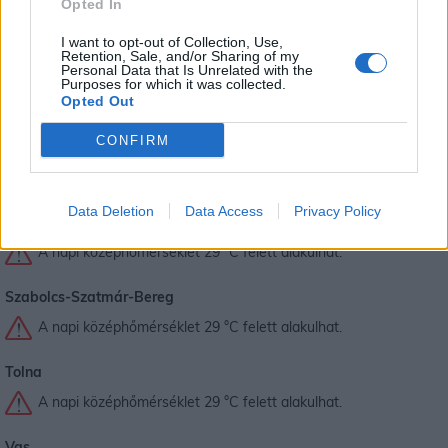
Opted In
A napi középhőmérséklet 29 °C felett alakulhat.
I want to opt-out of Collection, Use,
Retention, Sale, and/or Sharing of my
Nógrád
Personal Data that Is Unrelated with the
Purposes for which it was collected.
Figyelem! Zivatar alakulhat ki. Elsődleges veszélyforrást a
Opted Out
villámlás jelent, emellett esetenként szélerősödés, jégeső
CONFIRM
előfordulhat!
A napi középhőmérséklet 29 °C felett alakulhat.
Data Deletion
Data Access
Privacy Policy
Somogy
A napi középhőmérséklet 29 °C felett alakulhat.
Szabolcs-Szatmár-Bereg
A napi középhőmérséklet 29 °C felett alakulhat.
Tolna
A napi középhőmérséklet 29 °C felett alakulhat.
Vas