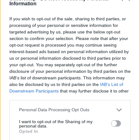
Information
Aug 08.
Aug 09.
Aug 10.
Aug 11.
Aug 12.
Aug 13.
Au
SZ
V
H
K
SZ
CS
If you wish to opt-out of the sale, sharing to third parties, or
processing of your personal or sensitive information for
targeted advertising by us, please use the below opt-out
section to confirm your selection. Please note that after your
31
30
37
36
32
31
opt-out request is processed you may continue seeing
21
20
17
21
19
16
interest-based ads based on personal information utilized by
us or personal information disclosed to third parties prior to
your opt-out. You may separately opt-out of the further
disclosure of your personal information by third parties on the
IAB’s list of downstream participants. This information may
also be disclosed by us to third parties on the
IAB’s List of
Downstream Participants
that may further disclose it to other
Vészjelzések, Figyelmeztetések
third parties.
Fontos tudni, hogy a veszélyes időjárási eseményeket a
Personal Data Processing Opt Outs
legkorszerűbb eszközök, módszerek és szakmai ismeretek
I want to opt-out of the Sharing of my
alkalmazása ellenére sem lehetséges minden esetben
personal data.
megfelelően korán, előre jelezni és így a megfelelő szintű
Opted In
veszélyjelzést kiadni!