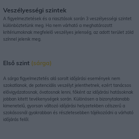
Veszélyességi szintek
A figyelmeztetések és a riasztások során 3 veszélyességi szintet
különböztetünk meg. Ha nem várható a meghatározott
kritériumoknak megfelelő veszélyes jelenség, az adott terület zöld
színnel jelenik meg.
Első szint
(sárga)
A sárga figyelmeztetés alá sorolt időjárási események nem
szokatlanok, de potenciális veszélyt jelenthetnek, ezért tanácsos
elővigyázatosnak, óvatosnak lenni, főként az időjárási hatásoknak
jobban kitett tevékenységek során. Különösen a bizonytalanabb
kimenetelű, gyorsan változó időjárási helyzetekben célszerű a
szokásosnál gyakrabban és részletesebben tájékozódni a várható
időjárás felől.