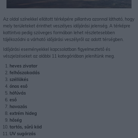
Az oldal színekkel ellátott térképére pillantva azonnal látható, hogy
mely területeket érinthet veszélyes időjárási jelenség. A térképre
kattintva pedig szöveges formában lehet részletesebben
tájékozódni a várható időjárási veszélyről az adott térségben.
Időjárási eseményekkel kapcsolatban figyelmeztető és
vészjelzéseket az alábbi 11 kategóriában jelenítünk meg.
heves zivatar
felhőszakadás
széllökés
ónos eső
hófúvás
eső
havazás
extrém hideg
hőség
tartós, sűrű köd
UV sugárzás