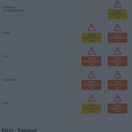
Szabolcs-
Szatmár-Bereg
Magas
középhőmérsé
klet
Tolna
Magas
Magas
középhőmérsé
középhőmérsé
klet
klet
Vas
Magas
Magas
középhőmérsé
középhőmérsé
klet
klet
Veszprém
Magas
Magas
középhőmérsé
középhőmérsé
klet
klet
Zala
Magas
Magas
középhőmérsé
középhőmérsé
klet
klet
Békés -
Budapest