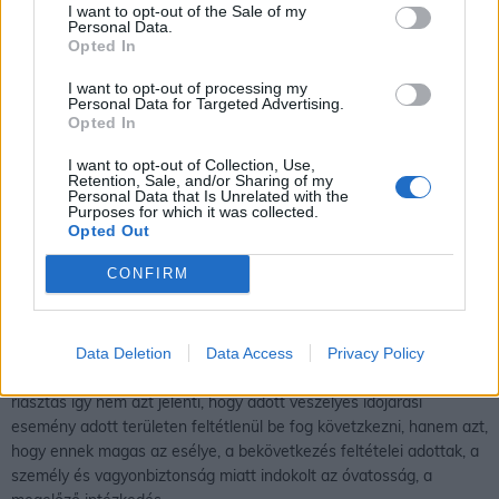
I want to opt-out of the Sale of my
Personal Data.
Opted In
I want to opt-out of processing my
Personal Data for Targeted Advertising.
Opted In
I want to opt-out of Collection, Use,
Retention, Sale, and/or Sharing of my
Personal Data that Is Unrelated with the
Purposes for which it was collected.
Opted Out
CONFIRM
Egy térségre kiadott figyelmeztető előrejelzés, riasztás azt jelenti,
hogy az időjárási feltételek mellett az adott veszélyes időjárási
esemény kialakulhat a figyelmeztetéssel és riasztással érintett és
Data Deletion
Data Access
Privacy Policy
az azokhoz közel eső területeken. A figyelmeztető előrejelzés és
riasztás így nem azt jelenti, hogy adott veszélyes időjárási
esemény adott területen feltétlenül be fog követzkezni, hanem azt,
hogy ennek magas az esélye, a bekövetkezés feltételei adottak, a
személy és vagyonbiztonság miatt indokolt az óvatosság, a