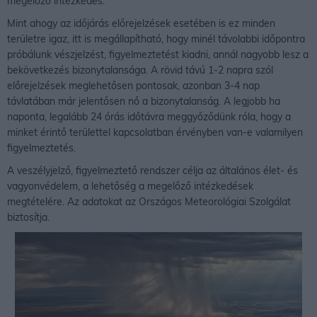
megelőző intézkedés.
Mint ahogy az időjárás előrejelzések esetében is ez minden
területre igaz, itt is megállapítható, hogy minél távolabbi időpontra
próbálunk vészjelzést, figyelmeztetést kiadni, annál nagyobb lesz a
bekövetkezés bizonytalansága. A rövid távú 1-2 napra szól
előrejelzések meglehetősen pontosak, azonban 3-4 nap
távlatában már jelentősen nő a bizonytalanság. A legjobb ha
naponta, legalább 24 órás időtávra meggyőződünk róla, hogy a
minket érintő területtel kapcsolatban érvényben van-e valamilyen
figyelmeztetés.
A veszélyjelző, figyelmeztető rendszer célja az általános élet- és
vagyonvédelem, a lehetőség a megelőző intézkedések
megtételére. Az adatokat az Országos Meteorológiai Szolgálat
biztosítja.