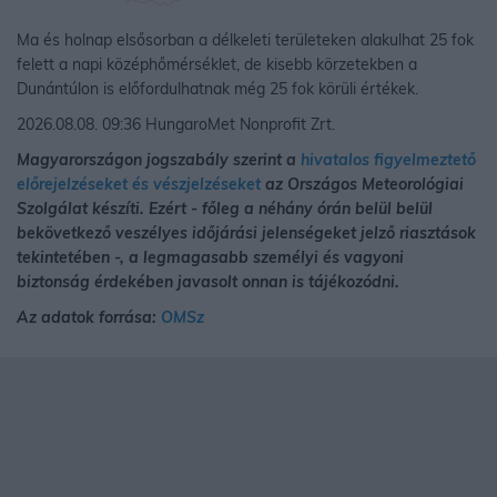
Ma és holnap elsősorban a délkeleti területeken alakulhat 25 fok
felett a napi középhőmérséklet, de kisebb körzetekben a
Dunántúlon is előfordulhatnak még 25 fok körüli értékek.
2026.08.08. 09:36 HungaroMet Nonprofit Zrt.
Magyarországon jogszabály szerint a
hivatalos figyelmeztető
előrejelzéseket és vészjelzéseket
az Országos Meteorológiai
Szolgálat készíti. Ezért - főleg a néhány órán belül belül
bekövetkező veszélyes időjárási jelenségeket jelző riasztások
tekintetében -, a legmagasabb személyi és vagyoni
biztonság érdekében javasolt onnan is tájékozódni.
Az adatok forrása:
OMSz