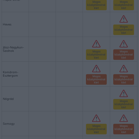
Magas
Magas
középhőmérsé
középhőmérsé
klet
klet
Heves
Magas
középhőmérsé
klet
Jász-Nagykun-
Szolnok
Magas
Magas
középhőmérsé
középhőmérsé
klet
klet
Komárom-
Esztergom
Magas
Magas
középhőmérsé
középhőmérsé
klet
klet
Nógrád
Magas
középhőmérsé
klet
Somogy
Magas
Magas
középhőmérsé
középhőmérsé
klet
klet