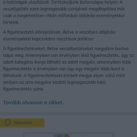
a hatóságok utasításait. Tartózkodjunk biztonságos helyen. A
veszélyjelzés ezen legmagasabb szintjének megállapítása már
csak a meglehetősen ritkán előforduló időjárási eseményekkor
történik.
A figyelmeztető előrejelzések, illetve a veszélyes időjárási
eseményekkel kapcsolatos riasztások jelölései:
A figyelmeztetéseket, illetve veszéllyelzéseket megyékre bontva
adjuk meg. Amennyiben van érvényben lévő figyelmeztetés, úgy az
adott kategória ikonja látható az adott megyén, amennyiben több
figyelmeztetés is érvényben van úgy egy megyén több ikont is
láthatunk. A figyelmeztetéssel érintett megye olyan színű mint
amilyen az arra megyére kiadott legmagasasbb fokú
figyelmeztetés színe.
Tovább olvasom a cikket.
Memória