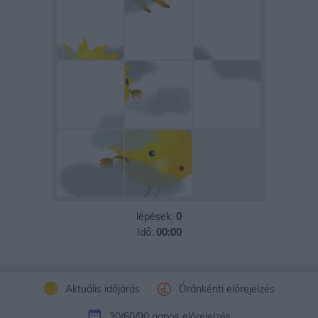
lépések:
0
Idő:
00:00
Aktuális időjárás
Óránkénti előrejelzés
30/60/90 napos előrejelzés