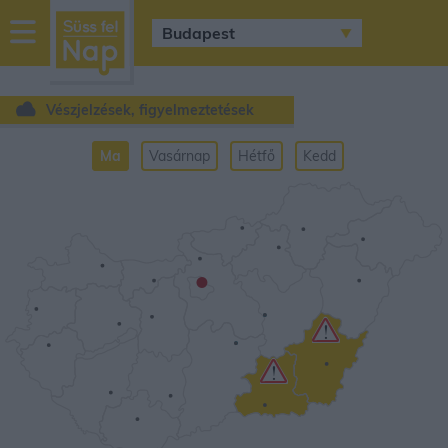
sussfelnap.hu
időjárás
Vészjelzések, figyelmeztetések
Ma
Vasárnap
Hétfő
Kedd
•