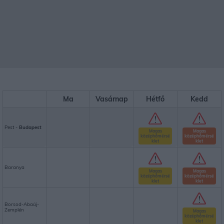
Ma
Vasárnap
Hétfő
Kedd
Pest -
Budapest
Magas
Magas
középhőmérsé
középhőmérsé
klet
klet
Baranya
Magas
Magas
középhőmérsé
középhőmérsé
klet
klet
Borsod-Abaúj-
Zemplén
Magas
középhőmérsé
klet