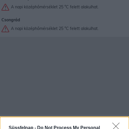
A napi középhőmérséklet 25 °C felett alakulhat.
Csongrád
A napi középhőmérséklet 25 °C felett alakulhat.
Budapest időjárás előrejelzése
30
napos
Süssfelnap -
Do Not Process My Personal