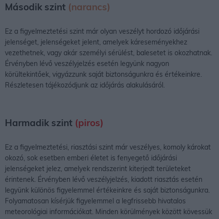
Második szint
(narancs)
Ez a figyelmeztetési szint már olyan veszélyt hordozó időjárási
jelenséget, jelenségeket jelent, amelyek káreseményekhez
vezethetnek, vagy akár személyi sérülést, balesetet is okozhatnak.
Érvényben lévő veszélyjelzés esetén legyünk nagyon
körültekintőek, vigyázzunk saját biztonságunkra és értékeinkre.
Részletesen tájékozódjunk az időjárás alakulásáról.
Harmadik szint
(piros)
Ez a figyelmeztetési, riasztási szint már veszélyes, komoly károkat
okozó, sok esetben emberi életet is fenyegető időjárási
jelenségeket jelez, amelyek rendszerint kiterjedt területeket
érintenek. Érvényben lévő veszélyjelzés, kiadott riasztás esetén
legyünk különös figyelemmel értékeinkre és saját biztonságunkra.
Folyamatosan kísérjük figyelemmel a legfrissebb hivatalos
meteorológiai információkat. Minden körülmények között kövessük