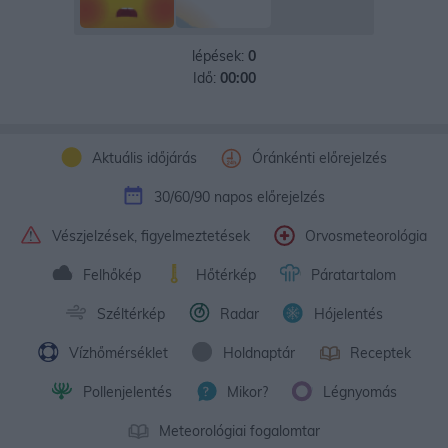
lépések:
0
Idő:
00:00
Aktuális időjárás
Óránkénti előrejelzés
30/60/90 napos előrejelzés
Vészjelzések, figyelmeztetések
Orvosmeteorológia
Felhőkép
Hőtérkép
Páratartalom
Széltérkép
Radar
Hójelentés
Vízhőmérséklet
Holdnaptár
Receptek
Pollenjelentés
Mikor?
Légnyomás
Meteorológiai fogalomtar