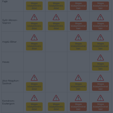
Fejér
Magas
Magas
Magas
Magas
középhőmérs
középhőmérs
középhőmérsé
középhőmérsé
éklet
éklet
klet
klet
Győr-Moson-
Sopron
Magas
Magas
Magas
Magas
középhőmérs
középhőmérs
középhőmérsé
középhőmérsé
éklet
éklet
klet
klet
Hajdú-Bihar
Magas
Magas
Magas
középhőmérs
középhőmérsé
középhőmérsé
éklet
klet
klet
Heves
Magas
középhőmérsé
klet
Jász-Nagykun-
Szolnok
Magas
Magas
Magas
középhőmérs
középhőmérsé
középhőmérsé
éklet
klet
klet
Komárom-
Esztergom
Magas
Magas
Magas
Magas
középhőmérs
középhőmérs
középhőmérsé
középhőmérsé
éklet
éklet
klet
klet