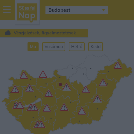
sussfelnap.hu
időjárás
Vészjelzések, figyelmeztetések
Ma
Vasárnap
Hétfő
Kedd
•