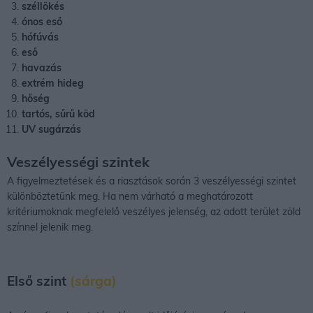
széllökés
ónos eső
hófúvás
eső
havazás
extrém hideg
hőség
tartós, sűrű köd
UV sugárzás
Veszélyességi szintek
A figyelmeztetések és a riasztások során 3 veszélyességi szintet
különböztetünk meg. Ha nem várható a meghatározott
kritériumoknak megfelelő veszélyes jelenség, az adott terület zöld
színnel jelenik meg.
Első szint
(sárga)