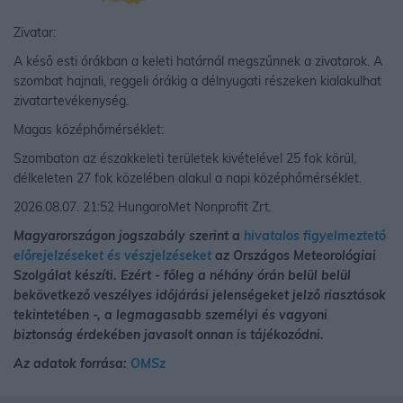
Zivatar:
A késő esti órákban a keleti határnál megszűnnek a zivatarok. A
szombat hajnali, reggeli órákig a délnyugati részeken kialakulhat
zivatartevékenység.
Magas középhőmérséklet:
Szombaton az északkeleti területek kivételével 25 fok körül,
délkeleten 27 fok közelében alakul a napi középhőmérséklet.
2026.08.07. 21:52 HungaroMet Nonprofit Zrt.
Magyarországon jogszabály szerint a
hivatalos figyelmeztető
előrejelzéseket és vészjelzéseket
az Országos Meteorológiai
Szolgálat készíti. Ezért - főleg a néhány órán belül belül
bekövetkező veszélyes időjárási jelenségeket jelző riasztások
tekintetében -, a legmagasabb személyi és vagyoni
biztonság érdekében javasolt onnan is tájékozódni.
Az adatok forrása:
OMSz