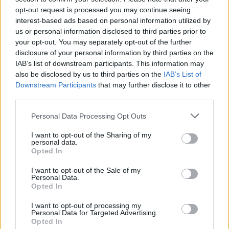
opt-out request is processed you may continue seeing
interest-based ads based on personal information utilized by
Vas
us or personal information disclosed to third parties prior to
A napi középhőmérséklet 25 °C felett alakulhat.
your opt-out. You may separately opt-out of the further
disclosure of your personal information by third parties on the
Veszprém
IAB’s list of downstream participants. This information may
also be disclosed by us to third parties on the
IAB’s List of
A napi középhőmérséklet 25 °C felett alakulhat.
Downstream Participants
that may further disclose it to other
third parties.
Zala
Figyelem! Zivatar alakulhat ki. Elsődleges veszélyforrást a
Personal Data Processing Opt Outs
villámlás jelent, emellett esetenként szélerősödés, jégeső
előfordulhat!
I want to opt-out of the Sharing of my
personal data.
Opted In
A napi középhőmérséklet 25 °C felett alakulhat.
I want to opt-out of the Sale of my
Personal Data.
Opted In
I want to opt-out of processing my
Personal Data for Targeted Advertising.
Opted In