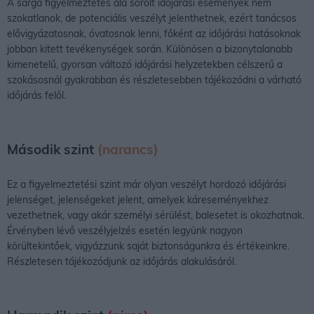
A sárga figyelmeztetés alá sorolt időjárási események nem
szokatlanok, de potenciális veszélyt jelenthetnek, ezért tanácsos
elővigyázatosnak, óvatosnak lenni, főként az időjárási hatásoknak
jobban kitett tevékenységek során. Különösen a bizonytalanabb
kimenetelű, gyorsan változó időjárási helyzetekben célszerű a
szokásosnál gyakrabban és részletesebben tájékozódni a várható
időjárás felől.
Második szint
(narancs)
Ez a figyelmeztetési szint már olyan veszélyt hordozó időjárási
jelenséget, jelenségeket jelent, amelyek káreseményekhez
vezethetnek, vagy akár személyi sérülést, balesetet is okozhatnak.
Érvényben lévő veszélyjelzés esetén legyünk nagyon
körültekintőek, vigyázzunk saját biztonságunkra és értékeinkre.
Részletesen tájékozódjunk az időjárás alakulásáról.