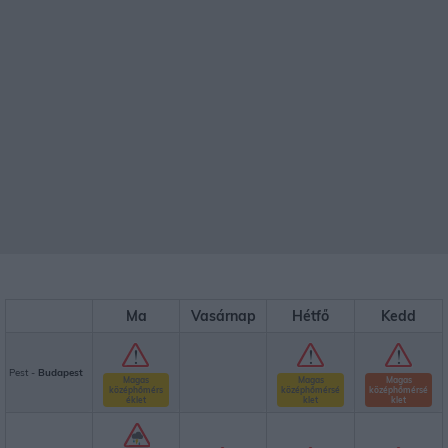
Ma
Vasárnap
Hétfő
Kedd
Pest -
Budapest
Magas
Magas
Magas
középhőmérs
középhőmérsé
középhőmérsé
éklet
klet
klet