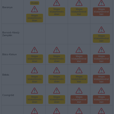
Zivatar
Baranya
Magas
Magas
Magas
középhőmérs
középhőmérsé
középhőmérsé
éklet
klet
klet
Magas
középhőmérs
éklet
Borsod-Abaúj-
Zemplén
Magas
középhőmérsé
klet
Bács-Kiskun
Magas
Magas
Magas
Magas
középhőmérs
középhőmérs
középhőmérsé
középhőmérsé
éklet
éklet
klet
klet
Békés
Magas
Magas
Magas
Magas
középhőmérs
középhőmérs
középhőmérsé
középhőmérsé
éklet
éklet
klet
klet
Csongrád
Magas
Magas
Magas
Magas
középhőmérs
középhőmérs
középhőmérsé
középhőmérsé
éklet
éklet
klet
klet