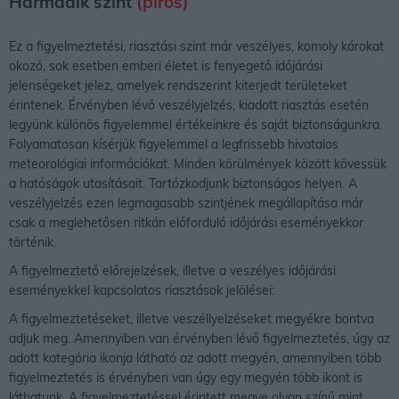
Harmadik szint
(piros)
Ez a figyelmeztetési, riasztási szint már veszélyes, komoly károkat
okozó, sok esetben emberi életet is fenyegető időjárási
jelenségeket jelez, amelyek rendszerint kiterjedt területeket
érintenek. Érvényben lévő veszélyjelzés, kiadott riasztás esetén
legyünk különös figyelemmel értékeinkre és saját biztonságunkra.
Folyamatosan kísérjük figyelemmel a legfrissebb hivatalos
meteorológiai információkat. Minden körülmények között kövessük
a hatóságok utasításait. Tartózkodjunk biztonságos helyen. A
veszélyjelzés ezen legmagasabb szintjének megállapítása már
csak a meglehetősen ritkán előforduló időjárási eseményekkor
történik.
A figyelmeztető előrejelzések, illetve a veszélyes időjárási
eseményekkel kapcsolatos riasztások jelölései:
A figyelmeztetéseket, illetve veszéllyelzéseket megyékre bontva
adjuk meg. Amennyiben van érvényben lévő figyelmeztetés, úgy az
adott kategória ikonja látható az adott megyén, amennyiben több
figyelmeztetés is érvényben van úgy egy megyén több ikont is
láthatunk. A figyelmeztetéssel érintett megye olyan színű mint