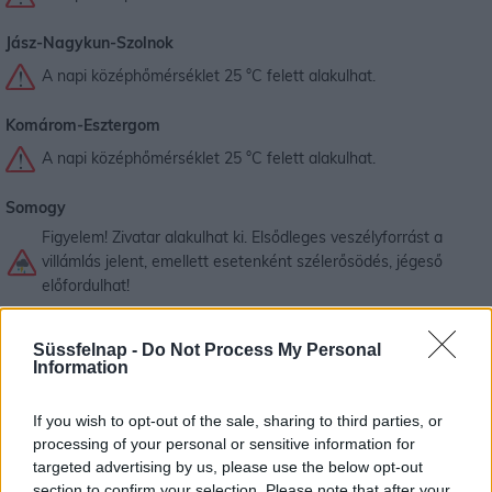
Jász-Nagykun-Szolnok
A napi középhőmérséklet 25 °C felett alakulhat.
Komárom-Esztergom
A napi középhőmérséklet 25 °C felett alakulhat.
Somogy
Figyelem! Zivatar alakulhat ki. Elsődleges veszélyforrást a
villámlás jelent, emellett esetenként szélerősödés, jégeső
előfordulhat!
A napi középhőmérséklet 25 °C felett alakulhat.
Süssfelnap -
Do Not Process My Personal
Information
Szabolcs-Szatmár-Bereg
A napi középhőmérséklet 25 °C felett alakulhat.
If you wish to opt-out of the sale, sharing to third parties, or
processing of your personal or sensitive information for
Tolna
targeted advertising by us, please use the below opt-out
A napi középhőmérséklet 25 °C felett alakulhat.
section to confirm your selection. Please note that after your