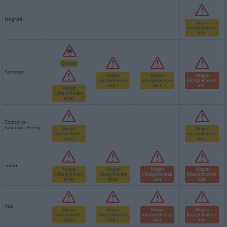
Nógrád
Magas
középhőmérsé
klet
Zivatar
Somogy
Magas
Magas
Magas
középhőmérs
középhőmérsé
középhőmérsé
éklet
klet
klet
Magas
középhőmérs
éklet
Szabolcs-
Szatmár-Bereg
Magas
Magas
középhőmérs
középhőmérsé
éklet
klet
Tolna
Magas
Magas
Magas
Magas
középhőmérs
középhőmérs
középhőmérsé
középhőmérsé
éklet
éklet
klet
klet
Vas
Magas
Magas
Magas
Magas
középhőmérs
középhőmérs
középhőmérsé
középhőmérsé
éklet
éklet
klet
klet