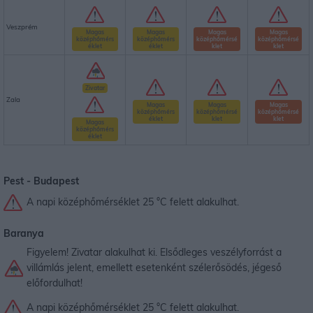
Veszprém
Magas
Magas
Magas
Magas
középhőmérs
középhőmérs
középhőmérsé
középhőmérsé
éklet
éklet
klet
klet
Zivatar
Zala
Magas
Magas
Magas
középhőmérs
középhőmérsé
középhőmérsé
éklet
klet
klet
Magas
középhőmérs
éklet
Pest -
Budapest
A napi középhőmérséklet 25 °C felett alakulhat.
Baranya
Figyelem! Zivatar alakulhat ki. Elsődleges veszélyforrást a
villámlás jelent, emellett esetenként szélerősödés, jégeső
előfordulhat!
A napi középhőmérséklet 25 °C felett alakulhat.