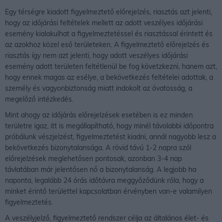
Egy térségre kiadott figyelmeztető előrejelzés, riasztás azt jelenti,
hogy az időjárási feltételek mellett az adott veszélyes időjárási
esemény kialakulhat a figyelmeztetéssel és riasztással érintett és
az azokhoz közel eső területeken. A figyelmeztető előrejelzés és
riasztás így nem azt jelenti, hogy adott veszélyes időjárási
esemény adott területen feltétlenül be fog követzkezni, hanem azt,
hogy ennek magas az esélye, a bekövetkezés feltételei adottak, a
személy és vagyonbiztonság miatt indokolt az óvatosság, a
megelőző intézkedés.
Mint ahogy az időjárás előrejelzések esetében is ez minden
területre igaz, itt is megállapítható, hogy minél távolabbi időpontra
próbálunk vészjelzést, figyelmeztetést kiadni, annál nagyobb lesz a
bekövetkezés bizonytalansága. A rövid távú 1-2 napra szól
előrejelzések meglehetősen pontosak, azonban 3-4 nap
távlatában már jelentősen nő a bizonytalanság. A legjobb ha
naponta, legalább 24 órás időtávra meggyőződünk róla, hogy a
minket érintő területtel kapcsolatban érvényben van-e valamilyen
figyelmeztetés.
A veszélyjelző, figyelmeztető rendszer célja az általános élet- és