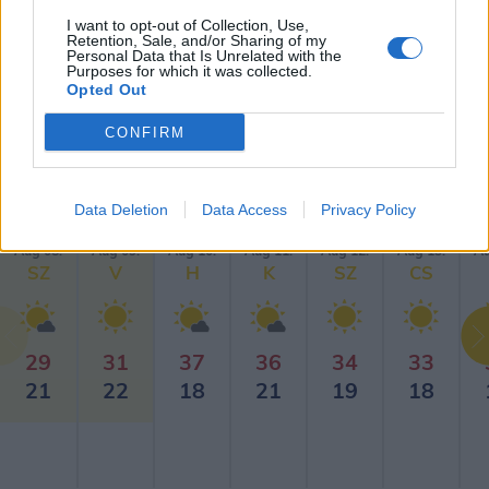
I want to opt-out of Collection, Use,
Retention, Sale, and/or Sharing of my
Personal Data that Is Unrelated with the
Purposes for which it was collected.
Opted Out
CONFIRM
Budapest időjárás előrejelzése
30
napos
Data Deletion
Data Access
Privacy Policy
Aug 08.
Aug 09.
Aug 10.
Aug 11.
Aug 12.
Aug 13.
Au
SZ
V
H
K
SZ
CS
29
31
37
36
34
33
21
22
18
21
19
18