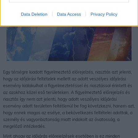
Data Deletion
Data Access
Privacy Policy
Egy térségre kiadott figyelmeztető előrejelzés, riasztás azt jelenti,
hogy az időjárási feltételek mellett az adott veszélyes időjárási
esemény kialakulhat a figyelmeztetéssel és riasztással érintett és
az azokhoz közel eső területeken. A figyelmeztető előrejelzés és
riasztás így nem azt jelenti, hogy adott veszélyes időjárási
esemény adott területen feltétlenül be fog követzkezni, hanem azt,
hogy ennek magas az esélye, a bekövetkezés feltételei adottak, a
személy és vagyonbiztonság miatt indokolt az óvatosság, a
megelőző intézkedés.
Mint ahogy az időjárás előrejelzések esetében is ez minden