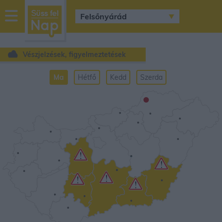
sussfelnap.hu
időjárás
Vészjelzések, figyelmeztetések
Ma
Hétfő
Kedd
Szerda
•