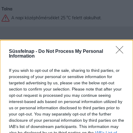
Tolna
A napi középhőmérséklet 25 °C felett alakulhat.
Süssfelnap -
Do Not Process My Personal
Information
If you wish to opt-out of the sale, sharing to third parties, or
processing of your personal or sensitive information for
targeted advertising by us, please use the below opt-out
section to confirm your selection. Please note that after your
opt-out request is processed you may continue seeing
interest-based ads based on personal information utilized by
us or personal information disclosed to third parties prior to
your opt-out. You may separately opt-out of the further
Felsőnyárád időjárás előrejelzése
30
napos
disclosure of your personal information by third parties on the
IAB’s list of downstream participants. This information may
Aug 09.
Aug 10.
Aug 11.
Aug 12.
Aug 13.
Aug 14.
Au
also be disclosed by us to third parties on the
IAB’s List of