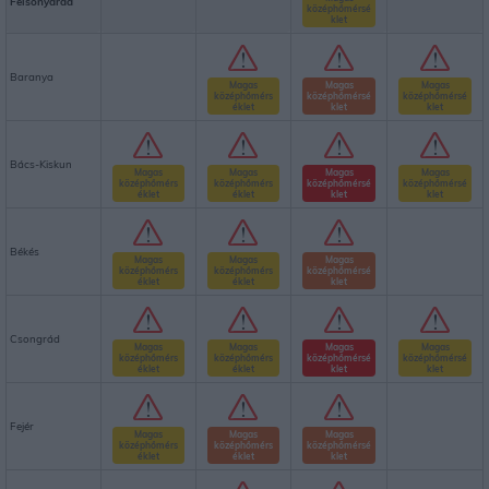
Felsőnyárád
középhőmérsé
klet
Baranya
Magas
Magas
Magas
középhőmérs
középhőmérsé
középhőmérsé
éklet
klet
klet
Bács-Kiskun
Magas
Magas
Magas
Magas
középhőmérs
középhőmérs
középhőmérsé
középhőmérsé
éklet
éklet
klet
klet
Békés
Magas
Magas
Magas
középhőmérs
középhőmérs
középhőmérsé
éklet
éklet
klet
Csongrád
Magas
Magas
Magas
Magas
középhőmérs
középhőmérs
középhőmérsé
középhőmérsé
éklet
éklet
klet
klet
Fejér
Magas
Magas
Magas
középhőmérs
középhőmérs
középhőmérsé
éklet
éklet
klet