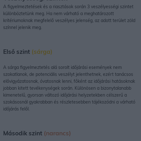
A figyelmeztetések és a riasztások során 3 veszélyességi szintet
különböztetünk meg. Ha nem várható a meghatározott
kritériumoknak megfelelő veszélyes jelenség, az adott terület zöld
színnel jelenik meg.
Első szint
(sárga)
A sárga figyelmeztetés alá sorolt időjárási események nem
szokatlanok, de potenciális veszélyt jelenthetnek, ezért tanácsos
elővigyázatosnak, óvatosnak lenni, főként az időjárási hatásoknak
jobban kitett tevékenységek során. Különösen a bizonytalanabb
kimenetelű, gyorsan változó időjárási helyzetekben célszerű a
szokásosnál gyakrabban és részletesebben tájékozódni a várható
időjárás felől.
Második szint
(narancs)