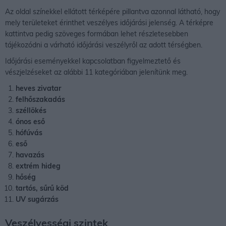
Az oldal színekkel ellátott térképére pillantva azonnal látható, hogy
mely területeket érinthet veszélyes időjárási jelenség. A térképre
kattintva pedig szöveges formában lehet részletesebben
tájékozódni a várható időjárási veszélyről az adott térségben.
Időjárási eseményekkel kapcsolatban figyelmeztető és
vészjelzéseket az alábbi 11 kategóriában jelenítünk meg.
heves zivatar
felhőszakadás
széllökés
ónos eső
hófúvás
eső
havazás
extrém hideg
hőség
tartós, sűrű köd
UV sugárzás
Veszélyességi szintek