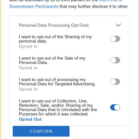
V
H
K
SZ
CS
P
Downstream Participants
that may further disclose it to other
third parties.
Personal Data Processing Opt Outs
30
39
34
28
29
31
16
19
19
16
14
14
I want to opt-out of the Sharing of my
personal data.
Opted In
22km/h
23km/h
21km/h
ÉÉK
ÉÉK
ÉÉK
I want to opt-out of the Sale of my
Personal Data.
Opted In
I want to opt-out of processing my
Vészjelzések, Figyelmeztetések
Personal Data for Targeted Advertising.
Opted In
Fontos tudni, hogy a veszélyes időjárási eseményeket a
I want to opt-out of Collection, Use,
legkorszerűbb eszközök, módszerek és szakmai ismeretek
Retention, Sale, and/or Sharing of my
alkalmazása ellenére sem lehetséges minden esetben
Personal Data that Is Unrelated with the
Purposes for which it was collected.
megfelelően korán, előre jelezni és így a megfelelő szintű
Opted Out
veszélyjelzést kiadni!
CONFIRM