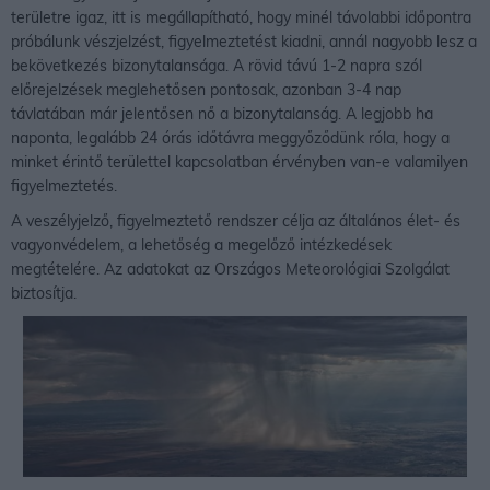
területre igaz, itt is megállapítható, hogy minél távolabbi időpontra
próbálunk vészjelzést, figyelmeztetést kiadni, annál nagyobb lesz a
bekövetkezés bizonytalansága. A rövid távú 1-2 napra szól
előrejelzések meglehetősen pontosak, azonban 3-4 nap
távlatában már jelentősen nő a bizonytalanság. A legjobb ha
naponta, legalább 24 órás időtávra meggyőződünk róla, hogy a
minket érintő területtel kapcsolatban érvényben van-e valamilyen
figyelmeztetés.
A veszélyjelző, figyelmeztető rendszer célja az általános élet- és
vagyonvédelem, a lehetőség a megelőző intézkedések
megtételére. Az adatokat az Országos Meteorológiai Szolgálat
biztosítja.