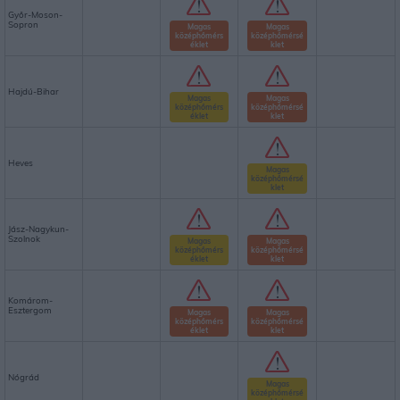
Győr-Moson-
Sopron
Magas
Magas
középhőmérs
középhőmérsé
éklet
klet
Hajdú-Bihar
Magas
Magas
középhőmérs
középhőmérsé
éklet
klet
Heves
Magas
középhőmérsé
klet
Jász-Nagykun-
Szolnok
Magas
Magas
középhőmérs
középhőmérsé
éklet
klet
Komárom-
Esztergom
Magas
Magas
középhőmérs
középhőmérsé
éklet
klet
Nógrád
Magas
középhőmérsé