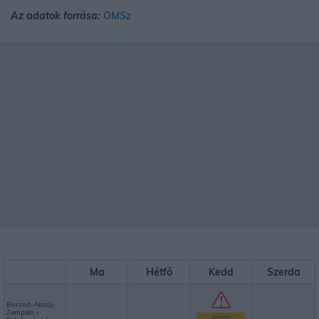
Az adatok forrása:
OMSz
Ma
Hétfő
Kedd
Szerda
Borsod-Abaúj-
Zemplén -
Magas