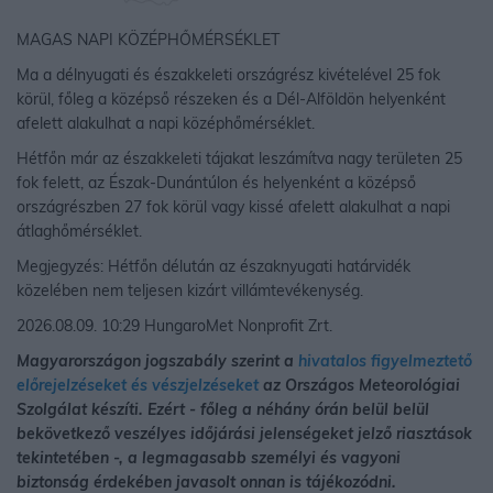
MAGAS NAPI KÖZÉPHŐMÉRSÉKLET
Ma a délnyugati és északkeleti országrész kivételével 25 fok
körül, főleg a középső részeken és a Dél-Alföldön helyenként
afelett alakulhat a napi középhőmérséklet.
Hétfőn már az északkeleti tájakat leszámítva nagy területen 25
fok felett, az Észak-Dunántúlon és helyenként a középső
országrészben 27 fok körül vagy kissé afelett alakulhat a napi
átlaghőmérséklet.
Megjegyzés: Hétfőn délután az északnyugati határvidék
közelében nem teljesen kizárt villámtevékenység.
2026.08.09. 10:29 HungaroMet Nonprofit Zrt.
Magyarországon jogszabály szerint a
hivatalos figyelmeztető
előrejelzéseket és vészjelzéseket
az Országos Meteorológiai
Szolgálat készíti. Ezért - főleg a néhány órán belül belül
bekövetkező veszélyes időjárási jelenségeket jelző riasztások
tekintetében -, a legmagasabb személyi és vagyoni
biztonság érdekében javasolt onnan is tájékozódni.