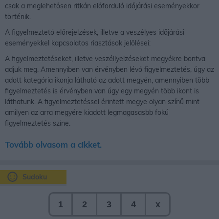
csak a meglehetősen ritkán előforduló időjárási eseményekkor
történik.
A figyelmeztető előrejelzések, illetve a veszélyes időjárási
eseményekkel kapcsolatos riasztások jelölései:
A figyelmeztetéseket, illetve veszéllyelzéseket megyékre bontva
adjuk meg. Amennyiben van érvényben lévő figyelmeztetés, úgy az
adott kategória ikonja látható az adott megyén, amennyiben több
figyelmeztetés is érvényben van úgy egy megyén több ikont is
láthatunk. A figyelmeztetéssel érintett megye olyan színű mint
amilyen az arra megyére kiadott legmagasasbb fokú
figyelmeztetés színe.
Tovább olvasom a cikket.
Sudoku
1
2
3
4
x