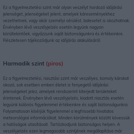
Ez a figyelmeztetési szint már olyan veszélyt hordozó időjárási
jelenséget, jelenségeket jelent, amelyek káreseményekhez
vezethetnek, vagy akár személyi sérülést, balesetet is okozhatnak.
Érvényben lévő veszélyjelzés esetén legyünk nagyon
körültekintőek, vigyázzunk saját biztonságunkra és értékeinkre.
Részletesen tájékozódjunk az időjárás alakulásáról.
Harmadik szint
(piros)
Ez a figyelmeztetési, riasztási szint már veszélyes, komoly károkat
okozó, sok esetben emberi életet is fenyegető időjárási
jelenségeket jelez, amelyek rendszerint kiterjedt területeket
érintenek. Érvényben lévő veszélyjelzés, kiadott riasztás esetén
legyünk különös figyelemmel értékeinkre és saját biztonságunkra.
Folyamatosan kísérjük figyelemmel a legfrissebb hivatalos
meteorológiai információkat. Minden körülmények között kövessük
a hatóságok utasításait. Tartózkodjunk biztonságos helyen. A
veszélyjelzés ezen legmagasabb szintjének megállapítása már