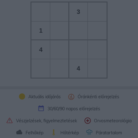
3
1
4
4
Aktuális időjárás
Óránkénti előrejelzés
30/60/90 napos előrejelzés
Vészjelzések, figyelmeztetések
Orvosmeteorológia
Felhőkép
Hőtérkép
Páratartalom