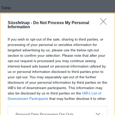
Tolna
A napi középhőmérséklet 27 °C felett alakulhat.
Süssfelnap -
Do Not Process My Personal
Information
Vas
A napi középhőmérséklet 27 °C felett alakulhat.
If you wish to opt-out of the sale, sharing to third parties, or
processing of your personal or sensitive information for
Veszprém
targeted advertising by us, please use the below opt-out
A napi középhőmérséklet 27 °C felett alakulhat.
section to confirm your selection. Please note that after your
opt-out request is processed you may continue seeing
Zala
interest-based ads based on personal information utilized by
us or personal information disclosed to third parties prior to
A napi középhőmérséklet 25 °C felett alakulhat.
your opt-out. You may separately opt-out of the further
disclosure of your personal information by third parties on the
IAB’s list of downstream participants. This information may
also be disclosed by us to third parties on the
IAB’s List of
Downstream Participants
that may further disclose it to other
third parties.
Personal Data Processing Opt Outs