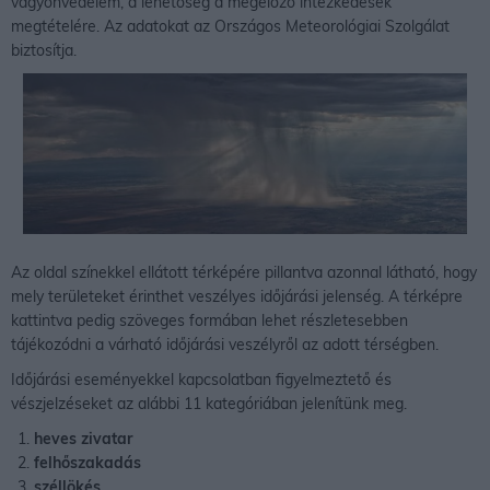
vagyonvédelem, a lehetőség a megelőző intézkedések
megtételére. Az adatokat az Országos Meteorológiai Szolgálat
biztosítja.
Az oldal színekkel ellátott térképére pillantva azonnal látható, hogy
mely területeket érinthet veszélyes időjárási jelenség. A térképre
kattintva pedig szöveges formában lehet részletesebben
tájékozódni a várható időjárási veszélyről az adott térségben.
Időjárási eseményekkel kapcsolatban figyelmeztető és
vészjelzéseket az alábbi 11 kategóriában jelenítünk meg.
heves zivatar
felhőszakadás
széllökés