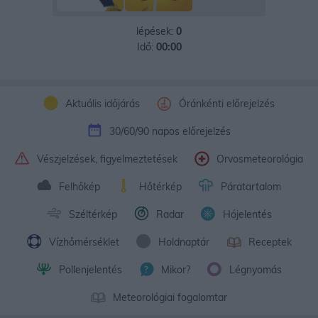
lépések:
0
Idő:
00:00
Aktuális időjárás
Óránkénti előrejelzés
30/60/90 napos előrejelzés
Vészjelzések, figyelmeztetések
Orvosmeteorológia
Felhőkép
Hőtérkép
Páratartalom
Széltérkép
Radar
Hójelentés
Vízhőmérséklet
Holdnaptár
Receptek
Pollenjelentés
Mikor?
Légnyomás
Meteorológiai fogalomtar