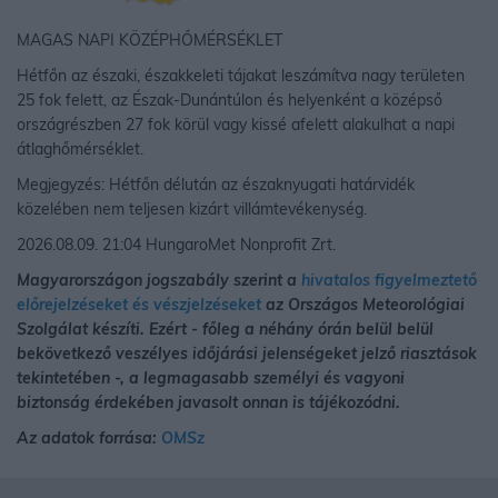
MAGAS NAPI KÖZÉPHŐMÉRSÉKLET
Hétfőn az északi, északkeleti tájakat leszámítva nagy területen
25 fok felett, az Észak-Dunántúlon és helyenként a középső
országrészben 27 fok körül vagy kissé afelett alakulhat a napi
átlaghőmérséklet.
Megjegyzés: Hétfőn délután az északnyugati határvidék
közelében nem teljesen kizárt villámtevékenység.
2026.08.09. 21:04 HungaroMet Nonprofit Zrt.
Magyarországon jogszabály szerint a
hivatalos figyelmeztető
előrejelzéseket és vészjelzéseket
az Országos Meteorológiai
Szolgálat készíti. Ezért - főleg a néhány órán belül belül
bekövetkező veszélyes időjárási jelenségeket jelző riasztások
tekintetében -, a legmagasabb személyi és vagyoni
biztonság érdekében javasolt onnan is tájékozódni.
Az adatok forrása:
OMSz