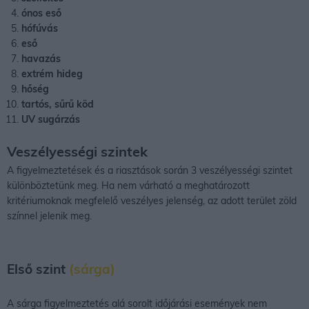
ónos eső
hófúvás
eső
havazás
extrém hideg
hőség
tartós, sűrű köd
UV sugárzás
Veszélyességi szintek
A figyelmeztetések és a riasztások során 3 veszélyességi szintet
különböztetünk meg. Ha nem várható a meghatározott
kritériumoknak megfelelő veszélyes jelenség, az adott terület zöld
színnel jelenik meg.
Első szint
(sárga)
A sárga figyelmeztetés alá sorolt időjárási események nem