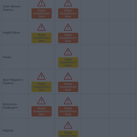
Győr-Moson-
Sopron
Magas
Magas
középhőmérs
középhőmérs
éklet
éklet
Hajdú-Bihar
Magas
Magas
középhőmérs
középhőmérs
éklet
éklet
Heves
Magas
középhőmérs
éklet
Jász-Nagykun-
Szolnok
Magas
Magas
középhőmérs
középhőmérs
éklet
éklet
Komárom-
Esztergom
Magas
Magas
középhőmérs
középhőmérs
éklet
éklet
Nógrád
Magas
középhőmérs