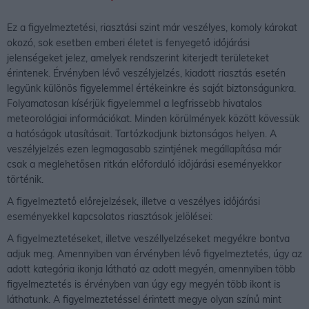
Ez a figyelmeztetési, riasztási szint már veszélyes, komoly károkat
okozó, sok esetben emberi életet is fenyegető időjárási
jelenségeket jelez, amelyek rendszerint kiterjedt területeket
érintenek. Érvényben lévő veszélyjelzés, kiadott riasztás esetén
legyünk különös figyelemmel értékeinkre és saját biztonságunkra.
Folyamatosan kísérjük figyelemmel a legfrissebb hivatalos
meteorológiai információkat. Minden körülmények között kövessük
a hatóságok utasításait. Tartózkodjunk biztonságos helyen. A
veszélyjelzés ezen legmagasabb szintjének megállapítása már
csak a meglehetősen ritkán előforduló időjárási eseményekkor
történik.
A figyelmeztető előrejelzések, illetve a veszélyes időjárási
eseményekkel kapcsolatos riasztások jelölései:
A figyelmeztetéseket, illetve veszéllyelzéseket megyékre bontva
adjuk meg. Amennyiben van érvényben lévő figyelmeztetés, úgy az
adott kategória ikonja látható az adott megyén, amennyiben több
figyelmeztetés is érvényben van úgy egy megyén több ikont is
láthatunk. A figyelmeztetéssel érintett megye olyan színű mint