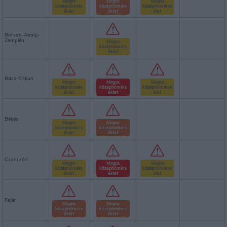
Magas
Magas
Magas
középhőmérs
középhőmérs
középhőmérsé
éklet
éklet
klet
Borsod-Abaúj-
Zemplén
Magas
középhőmérs
éklet
Bács-Kiskun
Magas
Magas
Magas
középhőmérs
középhőmérs
középhőmérsé
éklet
éklet
klet
Békés
Magas
Magas
középhőmérs
középhőmérs
éklet
éklet
Csongrád
Magas
Magas
Magas
középhőmérs
középhőmérs
középhőmérsé
éklet
éklet
klet
Fejér
Magas
Magas
középhőmérs
középhőmérs
éklet
éklet