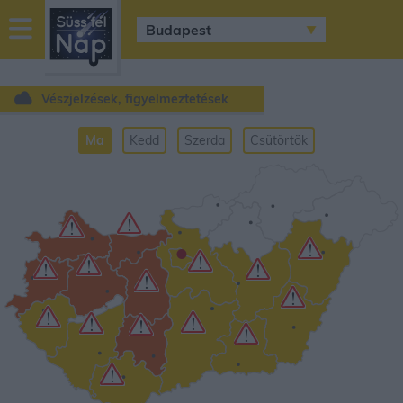
sussfelnap.hu
időjárás
Vészjelzések, figyelmeztetések
Ma
Kedd
Szerda
Csütörtök
•