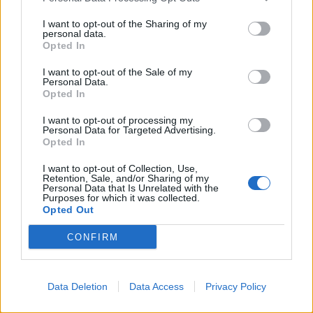
I want to opt-out of the Sharing of my
personal data.
Opted In
I want to opt-out of the Sale of my
Personal Data.
Opted In
Budapest időjárás előrejelzése
30
napos
I want to opt-out of processing my
Personal Data for Targeted Advertising.
Opted In
Aug 10.
Aug 11.
Aug 12.
Aug 13.
Aug 14.
Aug 15.
Au
H
K
SZ
CS
P
SZ
I want to opt-out of Collection, Use,
Retention, Sale, and/or Sharing of my
Personal Data that Is Unrelated with the
Purposes for which it was collected.
Opted Out
37
37
36
31
31
32
CONFIRM
21
24
21
17
15
16
22km/h
ÉNy
Data Deletion
Data Access
Privacy Policy