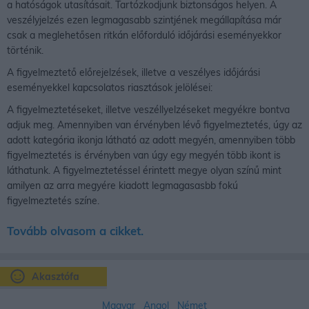
a hatóságok utasításait. Tartózkodjunk biztonságos helyen. A
veszélyjelzés ezen legmagasabb szintjének megállapítása már
csak a meglehetősen ritkán előforduló időjárási eseményekkor
történik.
A figyelmeztető előrejelzések, illetve a veszélyes időjárási
eseményekkel kapcsolatos riasztások jelölései:
A figyelmeztetéseket, illetve veszéllyelzéseket megyékre bontva
adjuk meg. Amennyiben van érvényben lévő figyelmeztetés, úgy az
adott kategória ikonja látható az adott megyén, amennyiben több
figyelmeztetés is érvényben van úgy egy megyén több ikont is
láthatunk. A figyelmeztetéssel érintett megye olyan színű mint
amilyen az arra megyére kiadott legmagasasbb fokú
figyelmeztetés színe.
Tovább olvasom a cikket.
Akasztófa
Magyar
Angol
Német