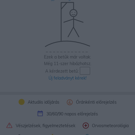
_
_
_
_
_
_
_
_
_
_
_
_
Ezek a betűk már voltak:
Még 11-szer hibázhatsz.
A kérdezett betű:
Új feladványt kérek!
Aktuális időjárás
Óránkénti előrejelzés
30/60/90 napos előrejelzés
Vészjelzések, figyelmeztetések
Orvosmeteorológia