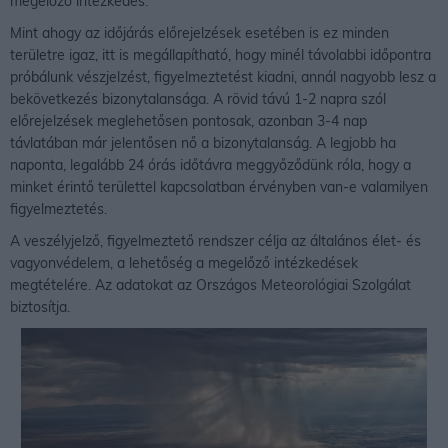
megelőző intézkedés.
Mint ahogy az időjárás előrejelzések esetében is ez minden
területre igaz, itt is megállapítható, hogy minél távolabbi időpontra
próbálunk vészjelzést, figyelmeztetést kiadni, annál nagyobb lesz a
bekövetkezés bizonytalansága. A rövid távú 1-2 napra szól
előrejelzések meglehetősen pontosak, azonban 3-4 nap
távlatában már jelentősen nő a bizonytalanság. A legjobb ha
naponta, legalább 24 órás időtávra meggyőződünk róla, hogy a
minket érintő területtel kapcsolatban érvényben van-e valamilyen
figyelmeztetés.
A veszélyjelző, figyelmeztető rendszer célja az általános élet- és
vagyonvédelem, a lehetőség a megelőző intézkedések
megtételére. Az adatokat az Országos Meteorológiai Szolgálat
biztosítja.