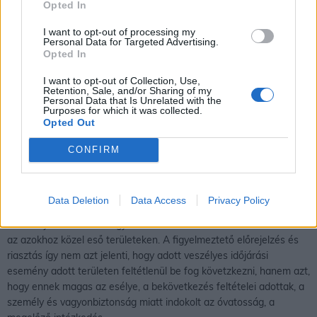
Opted In
I want to opt-out of processing my
Personal Data for Targeted Advertising.
Opted In
I want to opt-out of Collection, Use,
Retention, Sale, and/or Sharing of my
Personal Data that Is Unrelated with the
Purposes for which it was collected.
Opted Out
CONFIRM
Egy térségre kiadott figyelmeztető előrejelzés, riasztás azt jelenti,
Data Deletion
Data Access
Privacy Policy
hogy az időjárási feltételek mellett az adott veszélyes időjárási
esemény kialakulhat a figyelmeztetéssel és riasztással érintett és
az azokhoz közel eső területeken. A figyelmeztető előrejelzés és
riasztás így nem azt jelenti, hogy adott veszélyes időjárási
esemény adott területen feltétlenül be fog követzkezni, hanem azt,
hogy ennek magas az esélye, a bekövetkezés feltételei adottak, a
személy és vagyonbiztonság miatt indokolt az óvatosság, a