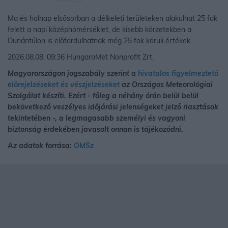
Ma és holnap elsősorban a délkeleti területeken alakulhat 25 fok
felett a napi középhőmérséklet, de kisebb körzetekben a
Dunántúlon is előfordulhatnak még 25 fok körüli értékek.
2026.08.08. 09:36 HungaroMet Nonprofit Zrt.
Magyarországon jogszabály szerint a
hivatalos figyelmeztető
előrejelzéseket és vészjelzéseket
az Országos Meteorológiai
Szolgálat készíti. Ezért - főleg a néhány órán belül belül
bekövetkező veszélyes időjárási jelenségeket jelző riasztások
tekintetében -, a legmagasabb személyi és vagyoni
biztonság érdekében javasolt onnan is tájékozódni.
Az adatok forrása:
OMSz