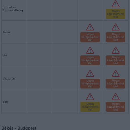
Szabolcs-
Szatmár-Bereg
Magas
középhőmérsé
klet
Tolna
Magas
Magas
középhőmérsé
középhőmérsé
klet
klet
Vas
Magas
Magas
középhőmérsé
középhőmérsé
klet
klet
Veszprém
Magas
Magas
középhőmérsé
középhőmérsé
klet
klet
Zala
Magas
Magas
középhőmérsé
középhőmérsé
klet
klet
Békés -
Budapest