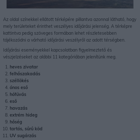
Az oldal színekkel ellátott térképére pillantva azonnal látható, hogy
mely területeket érinthet veszélyes időjárási jelenség. A térképre
kattintva pedig szöveges formában lehet részletesebben
tájékozódni a várható időjárási veszélyről az adott térségben.
Időjárási eseményekkel kapcsolatban figyelmeztető és
vészjelzéseket az alábbi 11 kategóriában jelenítünk meg.
heves zivatar
felhőszakadás
széllökés
ónos eső
hófúvás
eső
havazás
extrém hideg
hőség
tartós, sűrű köd
UV sugárzás