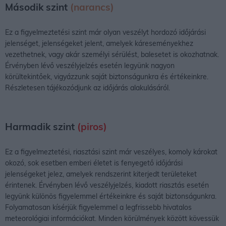
Második szint
(narancs)
Ez a figyelmeztetési szint már olyan veszélyt hordozó időjárási
jelenséget, jelenségeket jelent, amelyek káreseményekhez
vezethetnek, vagy akár személyi sérülést, balesetet is okozhatnak.
Érvényben lévő veszélyjelzés esetén legyünk nagyon
körültekintőek, vigyázzunk saját biztonságunkra és értékeinkre.
Részletesen tájékozódjunk az időjárás alakulásáról.
Harmadik szint
(piros)
Ez a figyelmeztetési, riasztási szint már veszélyes, komoly károkat
okozó, sok esetben emberi életet is fenyegető időjárási
jelenségeket jelez, amelyek rendszerint kiterjedt területeket
érintenek. Érvényben lévő veszélyjelzés, kiadott riasztás esetén
legyünk különös figyelemmel értékeinkre és saját biztonságunkra.
Folyamatosan kísérjük figyelemmel a legfrissebb hivatalos
meteorológiai információkat. Minden körülmények között kövessük