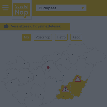
sussfelnap.hu
időjárás
Vészjelzések, figyelmeztetések
Ma
Vasárnap
Hétfő
Kedd
•