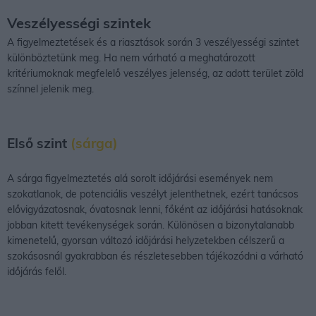
Veszélyességi szintek
A figyelmeztetések és a riasztások során 3 veszélyességi szintet
különböztetünk meg. Ha nem várható a meghatározott
kritériumoknak megfelelő veszélyes jelenség, az adott terület zöld
színnel jelenik meg.
Első szint
(sárga)
A sárga figyelmeztetés alá sorolt időjárási események nem
szokatlanok, de potenciális veszélyt jelenthetnek, ezért tanácsos
elővigyázatosnak, óvatosnak lenni, főként az időjárási hatásoknak
jobban kitett tevékenységek során. Különösen a bizonytalanabb
kimenetelű, gyorsan változó időjárási helyzetekben célszerű a
szokásosnál gyakrabban és részletesebben tájékozódni a várható
időjárás felől.