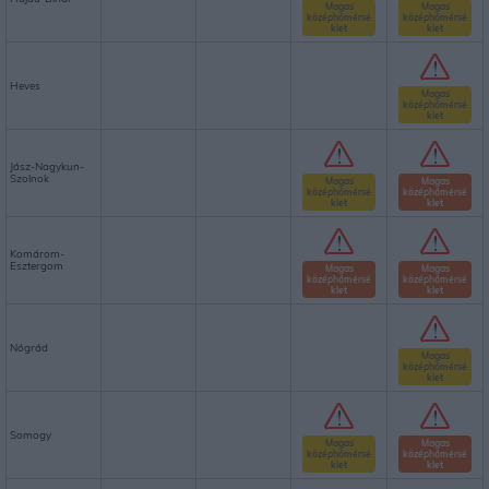
Magas
Magas
középhőmérsé
középhőmérsé
klet
klet
Heves
Magas
középhőmérsé
klet
Jász-Nagykun-
Szolnok
Magas
Magas
középhőmérsé
középhőmérsé
klet
klet
Komárom-
Esztergom
Magas
Magas
középhőmérsé
középhőmérsé
klet
klet
Nógrád
Magas
középhőmérsé
klet
Somogy
Magas
Magas
középhőmérsé
középhőmérsé
klet
klet