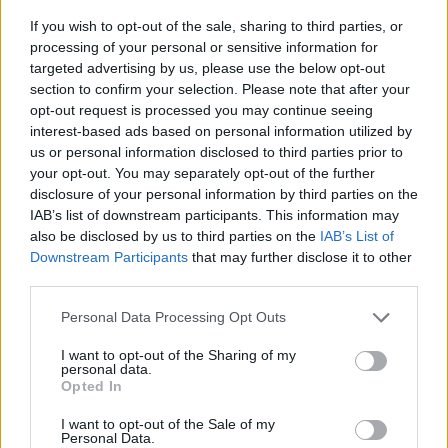
If you wish to opt-out of the sale, sharing to third parties, or
Aug 08.
Aug 09.
Aug 10.
Aug 11.
Aug 12.
Aug 13.
Au
processing of your personal or sensitive information for
SZ
V
H
K
SZ
CS
targeted advertising by us, please use the below opt-out
section to confirm your selection. Please note that after your
opt-out request is processed you may continue seeing
30
30
37
36
32
31
interest-based ads based on personal information utilized by
us or personal information disclosed to third parties prior to
21
22
17
21
19
16
your opt-out. You may separately opt-out of the further
disclosure of your personal information by third parties on the
IAB’s list of downstream participants. This information may
also be disclosed by us to third parties on the
IAB’s List of
Downstream Participants
that may further disclose it to other
third parties.
Vészjelzések, Figyelmeztetések
Personal Data Processing Opt Outs
Fontos tudni, hogy a veszélyes időjárási eseményeket a
I want to opt-out of the Sharing of my
personal data.
legkorszerűbb eszközök, módszerek és szakmai ismeretek
Opted In
alkalmazása ellenére sem lehetséges minden esetben
megfelelően korán, előre jelezni és így a megfelelő szintű
I want to opt-out of the Sale of my
veszélyjelzést kiadni!
Personal Data.