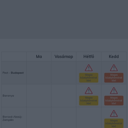
Ma
Vasárnap
Hétfő
Kedd
Pest -
Budapest
Magas
Magas
középhőmérsé
középhőmérsé
klet
klet
Baranya
Magas
Magas
középhőmérsé
középhőmérsé
klet
klet
Borsod-Abaúj-
Zemplén
Magas
középhőmérsé
klet