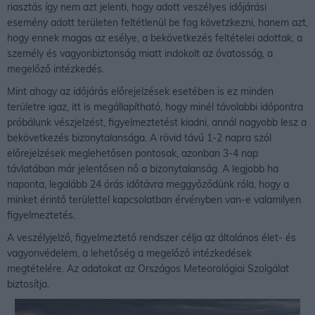
riasztás így nem azt jelenti, hogy adott veszélyes időjárási
esemény adott területen feltétlenül be fog követzkezni, hanem azt,
hogy ennek magas az esélye, a bekövetkezés feltételei adottak, a
személy és vagyonbiztonság miatt indokolt az óvatosság, a
megelőző intézkedés.
Mint ahogy az időjárás előrejelzések esetében is ez minden
területre igaz, itt is megállapítható, hogy minél távolabbi időpontra
próbálunk vészjelzést, figyelmeztetést kiadni, annál nagyobb lesz a
bekövetkezés bizonytalansága. A rövid távú 1-2 napra szól
előrejelzések meglehetősen pontosak, azonban 3-4 nap
távlatában már jelentősen nő a bizonytalanság. A legjobb ha
naponta, legalább 24 órás időtávra meggyőződünk róla, hogy a
minket érintő területtel kapcsolatban érvényben van-e valamilyen
figyelmeztetés.
A veszélyjelző, figyelmeztető rendszer célja az általános élet- és
vagyonvédelem, a lehetőség a megelőző intézkedések
megtételére. Az adatokat az Országos Meteorológiai Szolgálat
biztosítja.