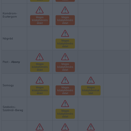
Komárom-
Esztergom
Magas
Magas
középhőmérs
középhőmérs
éklet
éklet
Nógrád
Magas
középhőmérs
éklet
Pest -
Abony
Magas
Magas
középhőmérs
középhőmérs
éklet
éklet
Somogy
Magas
Magas
Magas
középhőmérs
középhőmérs
középhőmérsé
éklet
éklet
klet
Szabolcs-
Szatmár-Bereg
Magas
középhőmérs
éklet