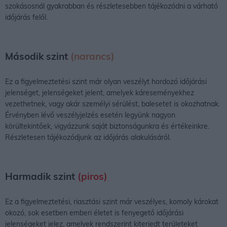
szokásosnál gyakrabban és részletesebben tájékozódni a várható
időjárás felől.
Második szint
(narancs)
Ez a figyelmeztetési szint már olyan veszélyt hordozó időjárási
jelenséget, jelenségeket jelent, amelyek káreseményekhez
vezethetnek, vagy akár személyi sérülést, balesetet is okozhatnak.
Érvényben lévő veszélyjelzés esetén legyünk nagyon
körültekintőek, vigyázzunk saját biztonságunkra és értékeinkre.
Részletesen tájékozódjunk az időjárás alakulásáról.
Harmadik szint
(piros)
Ez a figyelmeztetési, riasztási szint már veszélyes, komoly károkat
okozó, sok esetben emberi életet is fenyegető időjárási
jelenségeket jelez, amelyek rendszerint kiterjedt területeket