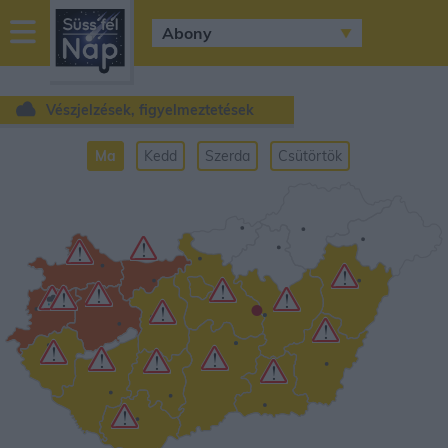
sussfelnap.hu
időjárás
Vészjelzések, figyelmeztetések
Ma
Kedd
Szerda
Csütörtök
•