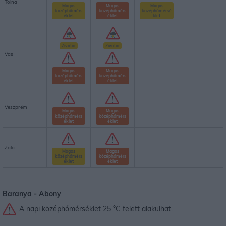
Tolna
Magas
Magas
Magas
középhőmérs
középhőmérs
középhőmérsé
éklet
éklet
klet
Zivatar
Zivatar
Vas
Magas
Magas
középhőmérs
középhőmérs
éklet
éklet
Veszprém
Magas
Magas
középhőmérs
középhőmérs
éklet
éklet
Zala
Magas
Magas
középhőmérs
középhőmérs
éklet
éklet
Baranya -
Abony
A napi középhőmérséklet 25 °C felett alakulhat.