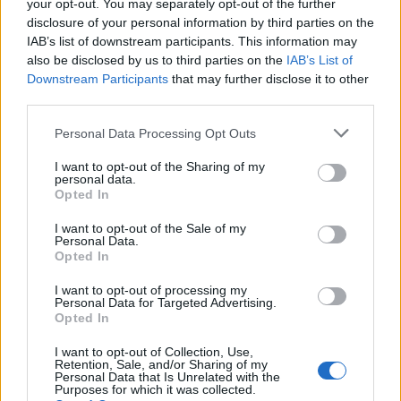
your opt-out. You may separately opt-out of the further
előfordulhat!
disclosure of your personal information by third parties on the
A napi középhőmérséklet 27 °C felett alakulhat.
IAB’s list of downstream participants. This information may
also be disclosed by us to third parties on the
IAB’s List of
Downstream Participants
that may further disclose it to other
Veszprém
third parties.
A napi középhőmérséklet 27 °C felett alakulhat.
Personal Data Processing Opt Outs
Zala
I want to opt-out of the Sharing of my
A napi középhőmérséklet 25 °C felett alakulhat.
personal data.
Opted In
I want to opt-out of the Sale of my
Personal Data.
Opted In
I want to opt-out of processing my
Personal Data for Targeted Advertising.
Opted In
I want to opt-out of Collection, Use,
Retention, Sale, and/or Sharing of my
Personal Data that Is Unrelated with the
Purposes for which it was collected.