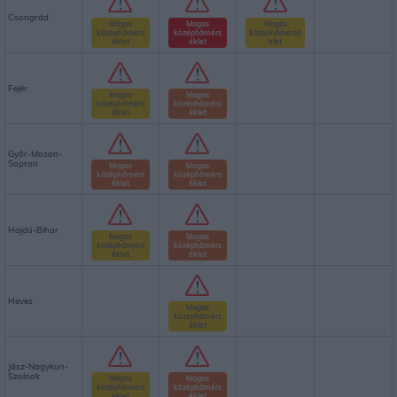
Csongrád
Magas
Magas
Magas
középhőmérs
középhőmérs
középhőmérsé
éklet
éklet
klet
Fejér
Magas
Magas
középhőmérs
középhőmérs
éklet
éklet
Győr-Moson-
Sopron
Magas
Magas
középhőmérs
középhőmérs
éklet
éklet
Hajdú-Bihar
Magas
Magas
középhőmérs
középhőmérs
éklet
éklet
Heves
Magas
középhőmérs
éklet
Jász-Nagykun-
Szolnok
Magas
Magas
középhőmérs
középhőmérs
éklet
éklet