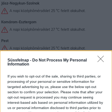
Jász-Nagykun-Szolnok
A napi középhőmérséklet 25 °C felett alakulhat.
Komárom-Esztergom
A napi középhőmérséklet 27 °C felett alakulhat.
Pest
A napi középhőmérséklet 25 °C felett alakulhat.
Somogy
Süssfelnap -
Do Not Process My Personal
Information
A napi középhőmérséklet 25 °C felett alakulhat.
If you wish to opt-out of the sale, sharing to third parties, or
Tolna
processing of your personal or sensitive information for
A napi középhőmérséklet 25 °C felett alakulhat.
targeted advertising by us, please use the below opt-out
section to confirm your selection. Please note that after your
Vas
opt-out request is processed you may continue seeing
interest-based ads based on personal information utilized by
Figyelem! Zivatar alakulhat ki. Elsődleges veszélyforrást a
us or personal information disclosed to third parties prior to
villámlás jelent, emellett esetenként szélerősödés, jégeső