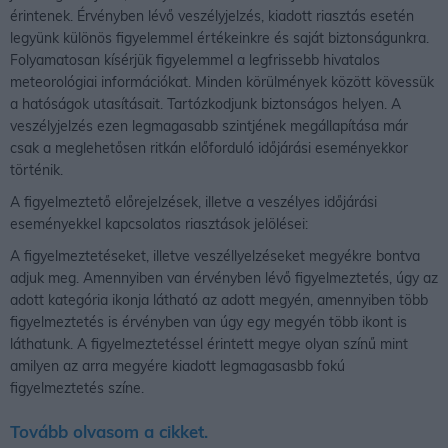
érintenek. Érvényben lévő veszélyjelzés, kiadott riasztás esetén
legyünk különös figyelemmel értékeinkre és saját biztonságunkra.
Folyamatosan kísérjük figyelemmel a legfrissebb hivatalos
meteorológiai információkat. Minden körülmények között kövessük
a hatóságok utasításait. Tartózkodjunk biztonságos helyen. A
veszélyjelzés ezen legmagasabb szintjének megállapítása már
csak a meglehetősen ritkán előforduló időjárási eseményekkor
történik.
A figyelmeztető előrejelzések, illetve a veszélyes időjárási
eseményekkel kapcsolatos riasztások jelölései:
A figyelmeztetéseket, illetve veszéllyelzéseket megyékre bontva
adjuk meg. Amennyiben van érvényben lévő figyelmeztetés, úgy az
adott kategória ikonja látható az adott megyén, amennyiben több
figyelmeztetés is érvényben van úgy egy megyén több ikont is
láthatunk. A figyelmeztetéssel érintett megye olyan színű mint
amilyen az arra megyére kiadott legmagasasbb fokú
figyelmeztetés színe.
Tovább olvasom a cikket.