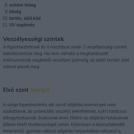
extrém hideg
hőség
tartós, sűrű köd
UV sugárzás
Veszélyességi szintek
A figyelmeztetések és a riasztások során 3 veszélyességi szintet
különböztetünk meg. Ha nem várható a meghatározott
kritériumoknak megfelelő veszélyes jelenség, az adott terület zöld
színnel jelenik meg.
Első szint
(sárga)
A sárga figyelmeztetés alá sorolt időjárási események nem
szokatlanok, de potenciális veszélyt jelenthetnek, ezért tanácsos
elővigyázatosnak, óvatosnak lenni, főként az időjárási hatásoknak
jobban kitett tevékenységek során. Különösen a bizonytalanabb
kimenetelű, gyorsan változó időjárási helyzetekben célszerű a