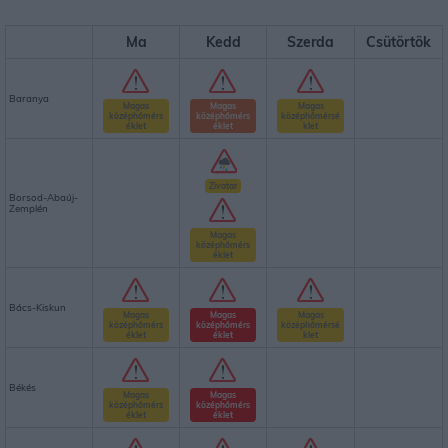
Ma
Kedd
Szerda
Csütörtök
Baranya
Magas
Magas
Magas
középhőmérs
középhőmérs
középhőmérsé
éklet
éklet
klet
Zivatar
Borsod-Abaúj-
Zemplén
Magas
középhőmérs
éklet
Bács-Kiskun
Magas
Magas
Magas
középhőmérs
középhőmérs
középhőmérsé
éklet
éklet
klet
Békés
Magas
Magas
középhőmérs
középhőmérs
éklet
éklet