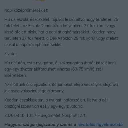
Napi középhőmérséklet:
Ma az északi, északkeleti tájakat leszámítva nagy területen 25
fok felett, az Észak-Dunántúlon helyenként 27 fok körül vagy
kissé afelett alakulhat a napi átlaghőmérséklet. Kedden nagy
területen 27 fok felett, a Dél-Alföldön 29 fok körül vagy afelett
alakul a napi középhőmérséklet.
Zivatar:
Ma délután, este nyugaton, északnyugaton (határ közelében)
egy-egy zivatar előfordulhat viharos (60-75 km/h) szél
kíséretében.
Az előttünk álló éjszaka kritériumokat elérő veszélyes időjárási
jelenség valószínűsége alacsony.
Kedden északkeleten, a nyugati határszélen, illetve a déli
országrészben van esély egy-egy zivatarra.
2026.08.10. 10:17 HungaroMet Nonprofit Zrt.
Magyarországon jogszabály szerint a
hivatalos figyelmeztető