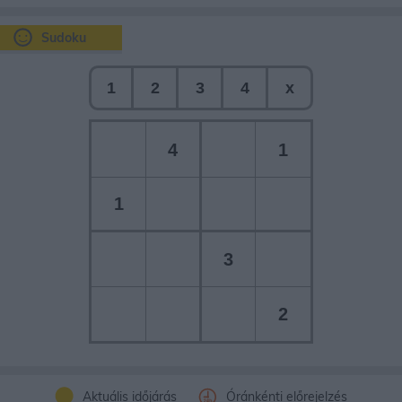
Sudoku
1
2
3
4
x
4
1
1
3
2
Aktuális időjárás
Óránkénti előrejelzés