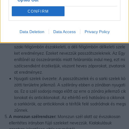
Opted Out
agas légnyomást eredményez. Ez a levegő kiáramlik az egye
nlítő irányába, de eltérülnek és keletiessé válnak. Irányuk az
CONFIRM
Északi-sarkvidéken Északkeleti, a Déli-sarkvidéken Dél-kelet
i.
Passzátszelek: A térítők környékén magas légnyomású öv, a
Data Deletion
Data Access
Privacy Policy
z Egyenlítőnél alacsony légnyomású öv húzódik. A levegő a t
érítők felől az egyenlítő felé áramlik, ez a kitérülés miatt az é
szaki félgömbön északkeleti, a déli félgömbön délkeleti szele
ket eredményez. Ezeket nevezzük passzátszeleknek. Az Egy
enlítőnél az összeáramlás miatt feláramlás indul meg, ezt mi
szélcsendként érzékeljük, viszont heves záporokat, zivatarok
at eredményez.
Nyugati szelek övezete: A passzátszelek és a sarki szelek kö
zötti területre jellemző. A szélirány ebben a zónában nyugati
as. Ez a szél sodorja maga előtt az erre a zónára jellemző cik
lonokat és anticiklonokat. Az eltérítő erő hatására a ciklonok
a sarkkörök, az anticiklonok a térítők felé sodródnak és megs
zűnnek.
A monszun szélrendszer:
Monszun szél alatt az évszakosan
ellentétes irányban fújó szeleket nevezzük. Kialakulásuk