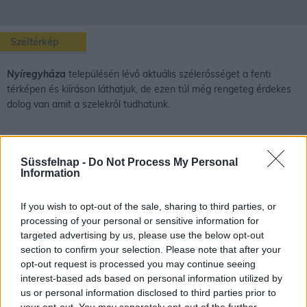
Széltérkép
Nyíregyháza
településén lévő aktuális szélerősséget a fenti
térképen és kiíráson láthatjuk, de ezen túl még rengeteg érdekes
dolog van amit a szelekről tudhatunk.
A szél kialakulása és fajtái
Süssfelnap -
Do Not Process My Personal
Information
A szél fogalma:
A talajjal párhuzamosan a felszín felett áramló
levegőtömeg.
If you wish to opt-out of the sale, sharing to third parties, or
A szél kialakulása:
A Föld felszínének különböző pontjai eltérő
processing of your personal or sensitive information for
targeted advertising by us, please use the below opt-out
mértékben melegszenek fel. Ahol melegebb a levegő ott kisebb
section to confirm your selection. Please note that after your
a légnyomás, ahol hidegebb, ott pedig nagyobb. Ebben az
opt-out request is processed you may continue seeing
esetben kiegyenlítődés indul meg, vagyis a nagyobb nyomású
interest-based ads based on personal information utilized by
helyről a kisebb nyomású hely felé fog áramlani a levegő.
us or personal information disclosed to third parties prior to
Corioli-erő:
Ha nem lenne a Föld forgása, akkor a levegő