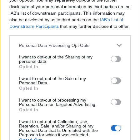
your opt-out. You may separately opt-out of the further
egyenesen mozogna a nagyobb nyomású helyről az
disclosure of your personal information by third parties on the
alacsonyabb nyomású hely felé. A Föld forgása miatt azonban
IAB’s list of downstream participants. This information may
a meginduló légáramlás eltérül ettől az egyenestől.
also be disclosed by us to third parties on the
IAB’s List of
A Corioli-erő hatása: Az északi félgömbön az elvi iránytól a szél
Downstream Participants
that may further disclose it to other
mindig jobb kéz felé, a déli félgömbön viszont bal kéz felé tér el.
third parties.
Vagyis. É-i félgömb: É-i szélből Északkeleti, majd Keleti lesz.
Personal Data Processing Opt Outs
D-i szélből Délnyugati majd Nyugati lesz
D-i félgömb: É-i szélből Északnyugati, majd Nyugati lesz.
I want to opt-out of the Sharing of my
D-i szélből Délkeleti, majd Keleti lesz
personal data.
Opted In
Általános légkörzés:
Ha nem lenne Corioli-erő, akkor a
sarkvidéki levegő a felszín felett áramlana egyenesen az
I want to opt-out of the Sale of my
Egyenlítő felé, helyére a magasban egyenlítői meleg levegő
Personal Data.
érkezne a sarkvidékekre és akkor aztán bajban lennénk az
Opted In
időjárás előrejelzések elkészítésével. Ezt az egyszerű helyzetet
I want to opt-out of processing my
alakítja át a Föld forgása, létrehozva az általános légkörzést.
Personal Data for Targeted Advertising.
Futóáramlások: Ezek a magasban alakulnak ki, a legmelegeb
Opted In
b és a leghidegebb területek között. Ezek a Földön: – térítők
I want to opt-out of Collection, Use,
Sarkkörök
Retention, Sale, and/or Sharing of my
Irányuk nyugatias, sebességük 3-500 km/óra.
Personal Data that Is Unrelated with the
Purposes for which it was collected.
Sarki szelek: A sarkvidékek felett összegyűlt hideg levegő m