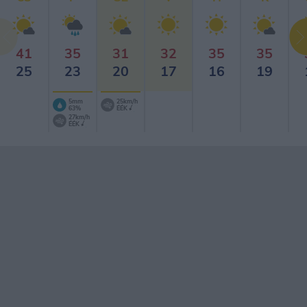
41
35
31
32
35
35
25
23
20
17
16
19
5mm
25km/h
63%
ÉÉK
27km/h
ÉÉK