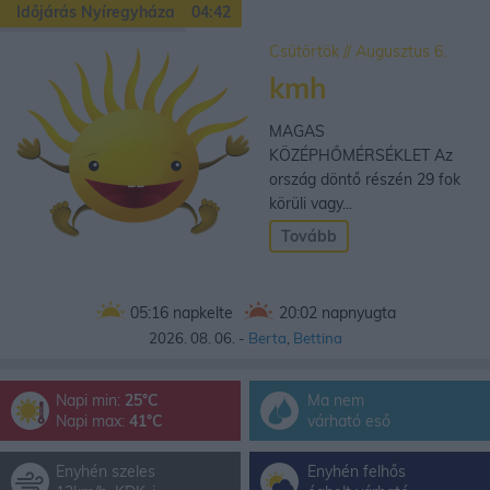
Időjárás Nyíregyháza
04:42
Csütörtök // Augusztus 6.
kmh
MAGAS
KÖZÉPHŐMÉRSÉKLET Az
ország döntő részén 29 fok
körüli vagy...
Tovább
05:16
napkelte
20:02
napnyugta
2026. 08. 06. -
Berta
,
Bettina
Napi min:
25°C
Ma nem
Napi max:
41°C
várható eső
Enyhén szeles
Enyhén felhős