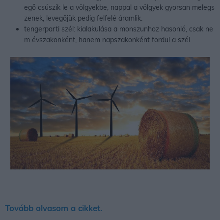
egő csúszik le a völgyekbe, nappal a völgyek gyorsan melegs
zenek, levegőjük pedig felfelé áramlik.
tengerparti szél: kialakulása a monszunhoz hasonló, csak ne
m évszakonként, hanem napszakonként fordul a szél.
Tovább olvasom a cikket.