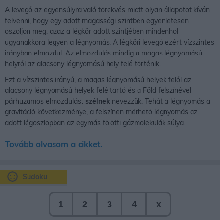
A levegő az egyensúlyra való törekvés miatt olyan állapotot kíván
felvenni, hogy egy adott magassági szintben egyenletesen
oszoljon meg, azaz a légkör adott szintjében mindenhol
ugyanakkora legyen a légnyomás. A légköri levegő ezért vízszintes
irányban elmozdul. Az elmozdulás mindig a magas légnyomású
helyről az alacsony légnyomású hely felé történik.
Ezt a vízszintes irányú, a magas légnyomású helyek felől az
alacsony légnyomású helyek felé tartó és a Föld felszínével
párhuzamos elmozdulást
szélnek
nevezzük. Tehát a légnyomás a
gravitáció következménye, a felszínen mérhető légnyomás az
adott légoszlopban az egymás fölötti gázmolekulák súlya.
Tovább olvasom a cikket.
Sudoku
1
2
3
4
x