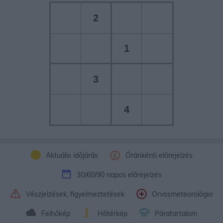
2
1
3
4
Aktuális időjárás
Óránkénti előrejelzés
30/60/90 napos előrejelzés
Vészjelzések, figyelmeztetések
Orvosmeteorológia
Felhőkép
Hőtérkép
Páratartalom