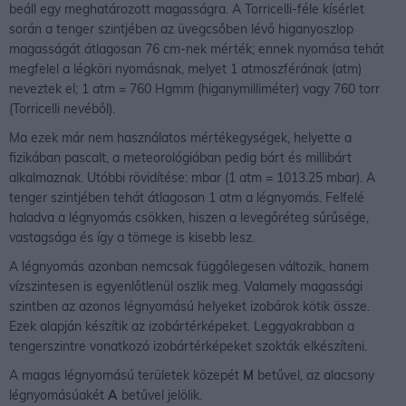
beáll egy meghatározott magasságra. A Torricelli-féle kísérlet
során a tenger szintjében az üvegcsőben lévő higanyoszlop
magasságát átlagosan 76 cm-nek mérték; ennek nyomása tehát
megfelel a légköri nyomásnak, melyet 1 atmoszférának (atm)
neveztek el; 1 atm = 760 Hgmm (higanymilliméter) vagy 760 torr
(Torricelli nevéből).
Ma ezek már nem használatos mértékegységek, helyette a
fizikában pascalt, a meteorológiában pedig bárt és millibárt
alkalmaznak. Utóbbi rövidítése: mbar (1 atm = 1013.25 mbar). A
tenger szintjében tehát átlagosan 1 atm a légnyomás. Felfelé
haladva a légnyomás csökken, hiszen a levegőréteg sűrűsége,
vastagsága és így a tömege is kisebb lesz.
A légnyomás azonban nemcsak függőlegesen változik, hanem
vízszintesen is egyenlőtlenül oszlik meg. Valamely magassági
szintben az azonos légnyomású helyeket izobárok kötik össze.
Ezek alapján készítik az izobártérképeket. Leggyakrabban a
tengerszintre vonatkozó izobártérképeket szokták elkészíteni.
A magas légnyomású területek közepét
M
betűvel, az alacsony
légnyomásúakét
A
betűvel jelölik.