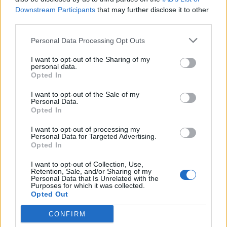
(aerosztatikai nyomásnak) szoktak nevezni. Számunkra általában
Downstream Participants
that may further disclose it to other
az a fontos, hogy a Föld felszínén, a levegőóceán alján mekkora a
third parties.
levegőréteg nyomása.
Personal Data Processing Opt Outs
I want to opt-out of the Sharing of my
personal data.
Opted In
I want to opt-out of the Sale of my
Personal Data.
Opted In
I want to opt-out of processing my
Personal Data for Targeted Advertising.
Opted In
I want to opt-out of Collection, Use,
Retention, Sale, and/or Sharing of my
Personal Data that Is Unrelated with the
Purposes for which it was collected.
Opted Out
A levegő tömege a gravitációs erő miatt nyomást gyakorol a
földfelszínre és a testekre. A levegő súlyának felületegységre ható
CONFIRM
értékét definiáljuk légnyomásként. Az SI rendszerben