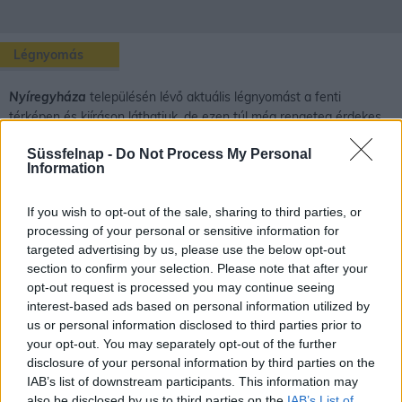
Légnyomás
Nyíregyháza
településén lévő aktuális légnyomást a fenti
térképen és kiíráson láthatjuk, de ezen túl még rengeteg érdekes
dolog van amit a légnyomásról tudhatunk.
Süssfelnap -
Do Not Process My Personal
Information
A légnyomás oka, fogalma
If you wish to opt-out of the sale, sharing to third parties, or
processing of your personal or sensitive information for
A gázoknak is van tömegük, a gáz részecskéit is vonzza a Föld.
targeted advertising by us, please use the below opt-out
section to confirm your selection. Please note that after your
Egy szokásos méretű tartályba bezárt gáz esetében ez a tömeg
opt-out request is processed you may continue seeing
azonban kicsi, így a gáz súlyát csak nagyon érzékeny mérleggel
interest-based ads based on personal information utilized by
lehet kimutatni.
us or personal information disclosed to third parties prior to
Földünket körülvevő levegő kis sűrűségű a folyadékokhoz, szilárd
your opt-out. You may separately opt-out of the further
anyagokhoz képest, de a légkör hatalmas gázmennyiséget jelent.
disclosure of your personal information by third parties on the
Ennek a levegőóceánnak a súlya már jelentős. A légkörnek is
IAB’s list of downstream participants. This information may
létezik tehát a súlyából származó nyomása, melyet légnyomásnak
also be disclosed by us to third parties on the
IAB’s List of