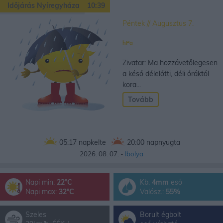
Időjárás Nyíregyháza
10:39
Péntek // Augusztus 7.
hPa
Zivatar: Ma hozzávetőlegesen
a késő délelőtti, déli óráktól
kora...
Tovább
05:17
napkelte
20:00
napnyugta
2026. 08. 07. -
Ibolya
Napi min:
22°C
Kb.
4mm
eső
Napi max:
32°C
Valósz.:
55%
Szeles
Borult égbolt