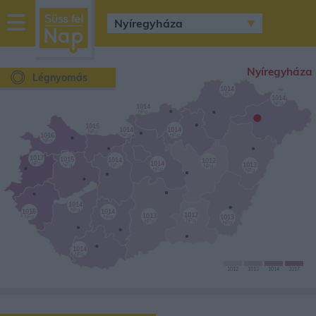
sussfelnap.hu
időjárás
Nyíregyháza
Légnyomás
1014
hPa
1014
hPa
1014
•
hPa
1015
1014
1014
hPa
1016
hPa
hPa
hPa
1017
1015
1014
1012
1014
hPa
1013
hPa
hPa
hPa
hPa
hPa
1014
hPa
1016
1014
1012
1013
1013
hPa
hPa
hPa
hPa
hPa
1014
hPa
1012
1013
1014
1017