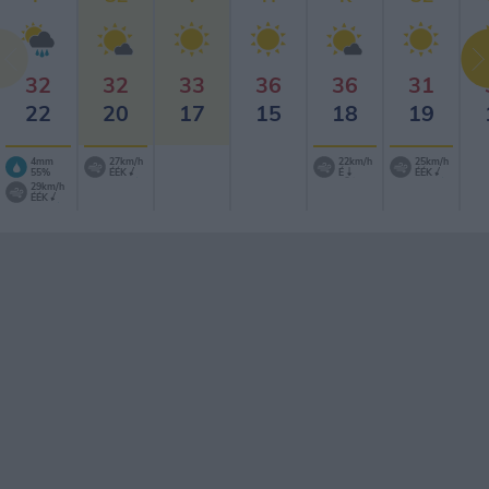
32
32
33
36
36
31
22
20
17
15
18
19
4mm
27km/h
22km/h
25km/h
55%
ÉÉK
É
ÉÉK
29km/h
ÉÉK