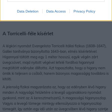
felületegység alatt négyzetmétert értünk, a súly egysége pedig a
newton (N). A légnyomás, amelyet hivatalosan pascalban (Pa)
Data Deletion
Data Access
Privacy Policy
adunk meg, a súly és a felületegység hányadosa (N/m2).
A Torricelli-féle kísérlet
A légköri nyomást Evangelista Torricelli itáliai fizikus (1608–1647),
Galilei tanítványa bizonyította 1643–ban, elmés kísérletével.
Higannyal töltött meg egy 1 méter hosszú, egyik végén zárt
üvegcsövet, majd nyitott végével lefelé fordítva higannyal
megtöltött edénybe állította. Azt tapasztalta, hogy a higany nem
ömlik ki teljesen a csőből, hanem bizonyos magasságig továbbra is
kitölti.
A jelenség fizikai magyarázata az, hogy az edényben lévő higany
minden A nagyságú felületére a levegő ugyanakkora nyomást
gyakorol, mint az A keresztmetszetű, h magasságú higanyoszlop.
Vagyis a levegő tömege mintegy ellensúlyozza a higanyoszlop
tömegét, így aztán egy idő után az üvegcsőben lévő higany szintje