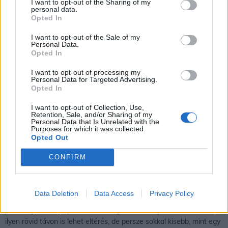
I want to opt-out of the Sharing of my
personal data.
Opted In
I want to opt-out of the Sale of my
Personal Data.
Opted In
I want to opt-out of processing my
Personal Data for Targeted Advertising.
Opted In
Nyíregyháza településen az időjárás óránként is jelentősen
I want to opt-out of Collection, Use,
változhat. A fenti ábrán jól látszik, hogy óráról óráról milyen
Retention, Sale, and/or Sharing of my
időjárás várható, illetve megnézhetjük Nyíregyháza mai és holnapi
Personal Data that Is Unrelated with the
Purposes for which it was collected.
időjárását is. A 24, 36 órás időjárási előrejelzésben viszonylag nagy
Opted Out
pontossággal megjósolható a várható időjárás. A rövid távú
előrejelzés nagy segítséget adhat a közeli programok
CONFIRM
szervezéséhez, tervezéséhez. Fontos azonban tudni, hogy a
váratlan időjárási eseményeket a legkorszerűbb eszközök,
módszerek és szakmai ismeretek alkalmazása ellenére sem
Data Deletion
Data Access
Privacy Policy
lehetséges minden esetben megfelelően korán és pontosan előre
jelezni, így a megtapasztalt valóság és az előrejelzés között még
ilyen rövid távon is lehet eltérés, de persze sokkal kisebb, mint egy