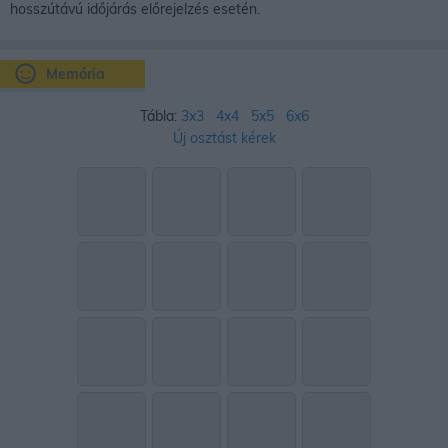
hosszútávú időjárás előrejelzés esetén.
Memória
Tábla:
3x3
4x4
5x5
6x6
Új osztást kérek