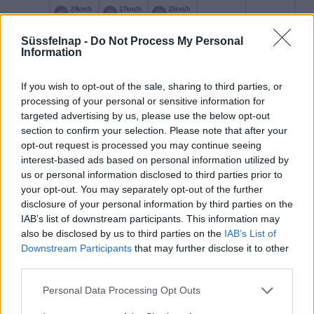
29km/h
27km/h
25km/h
É
É
ÉÉK
Süssfelnap -
Do Not Process My Personal
Information
If you wish to opt-out of the sale, sharing to third parties, or
processing of your personal or sensitive information for
targeted advertising by us, please use the below opt-out
section to confirm your selection. Please note that after your
opt-out request is processed you may continue seeing
interest-based ads based on personal information utilized by
us or personal information disclosed to third parties prior to
your opt-out. You may separately opt-out of the further
disclosure of your personal information by third parties on the
IAB’s list of downstream participants. This information may
also be disclosed by us to third parties on the
IAB’s List of
Downstream Participants
that may further disclose it to other
36 órás előrejelzés
third parties.
Personal Data Processing Opt Outs