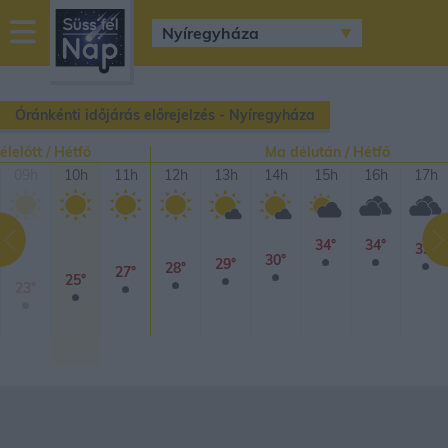
sussfelnap.hu
időjárás
Óránkénti időjárás előrejelzés - Nyíregyháza
lelőtt / Hétfő
Ma délután / Hétfő
09h
10h
11h
12h
13h
14h
15h
16h
17h
34°
34°
33°
30°
29°
28°
27°
25°
23°